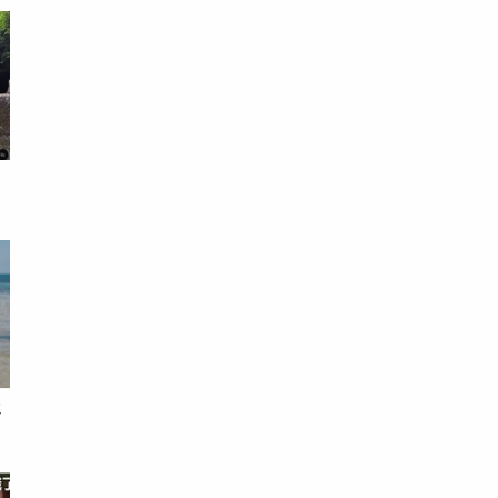
看
假
錢