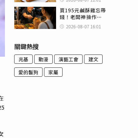
司」 半年後暴瘦
買195元鹹酥雞忘帶
嚇壞女兒
錢！老闆神操作
「倒找5元」 全網
2026-08-07 16:01
看哭：這就是台灣
關鍵熱搜
兆基
動漫
演藝工會
建文
愛的鬣狗
家屬
在
5
女