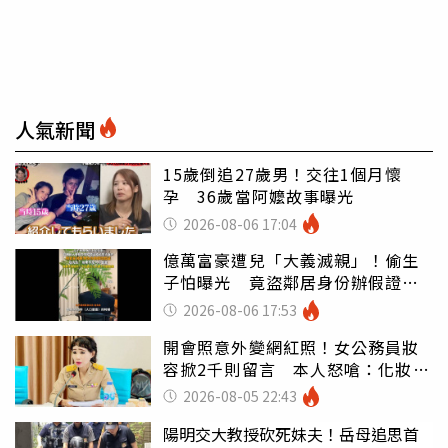
人氣新聞
15歲倒追27歲男！交往1個月懷
孕 36歲當阿嬤故事曝光
2026-08-06 17:04
億萬富豪遭兒「大義滅親」！偷生
子怕曝光 竟盜鄰居身份辦假證落
戶
2026-08-06 17:53
開會照意外變網紅照！女公務員妝
容掀2千則留言 本人怒嗆：化妝有
錯嗎
2026-08-05 22:43
陽明交大教授砍死妹夫！岳母追思首