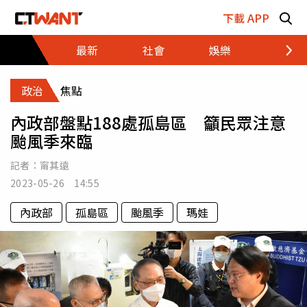
跳至主要內容區塊
下載 APP
最新
社會
娛樂
財經
政治
焦點
內政部盤點188處孤島區 籲民眾注意
颱風季來臨
記者：
甯其遠
2023-05-26 14:55
內政部
孤島區
颱風季
瑪娃