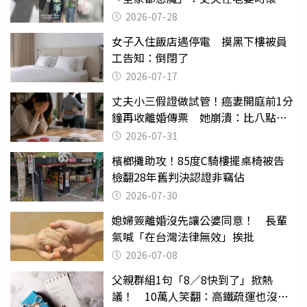
摔東西
2026-07-28
女子入住飯店遇停電 摸黑下樓被員
工告知：倒閉了
2026-07-17
丈夫小三假證做試管！癌妻開庭前1分
鐘再收離婚傳票 她崩潰：比八點檔
還扯
2026-07-31
檳榔攤助攻！85度C騎樓擺桌椅被告
檢翻28年舊判決認證非竊佔
2026-07-30
媳婦簽離婚沒先讓公婆同意！ 長輩
氣喊「在台灣法律無效」挨批
2026-07-08
父親群組1句「8／8快到了」掀熱
議！ 10萬人笑翻：高鐵疏運也沒列