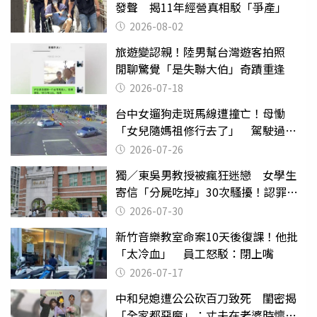
發聲 揭11年經營真相駁「爭產」
2026-08-02
旅遊變認親！陸男幫台灣遊客拍照
閒聊驚覺「是失聯大伯」奇蹟重逢
2026-07-18
台中女遛狗走斑馬線遭撞亡！母慟
「女兒隨媽祖修行去了」 駕駛過失
致死判9月
2026-07-26
獨／東吳男教授被瘋狂迷戀 女學生
寄信「分屍吃掉」30次騷擾！認罪免
關
2026-07-30
新竹音樂教室命案10天後復課！他批
「太冷血」 員工怒駁：閉上嘴
2026-07-17
中和兒媳遭公公砍百刀致死 閨密揭
「全家都惡魔」：丈夫在老婆時懷孕