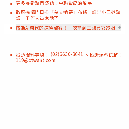
更多最新熱門議題：中聯致癌油風暴
政府機構門口掛「為夫納妾」布條…誰是小三掀熱
議 工作人員說話了
成為AI時代的道德駭客！一次拿到三張資安證照
PR
(02)6630-8641
投訴爆料專線：
、投訴爆料信箱：
119@ctwant.com