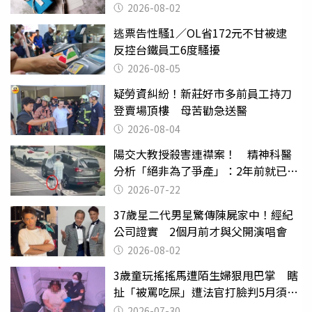
父親節
2026-08-02
逃票告性騷1／OL省172元不甘被逮
反控台鐵員工6度騷擾
2026-08-05
疑勞資糾紛！新莊好市多前員工持刀
登賣場頂樓 母苦勸急送醫
2026-08-04
陽交大教授殺害連襟案！ 精神科醫
分析「絕非為了爭產」：2年前就已言
行詭異
2026-07-22
37歲星二代男星驚傳陳屍家中！經紀
公司證實 2個月前才與父開演唱會
2026-08-02
3歲童玩搖搖馬遭陌生婦狠甩巴掌 瞎
扯「被罵吃屎」遭法官打臉判5月須入
監
2026-07-30