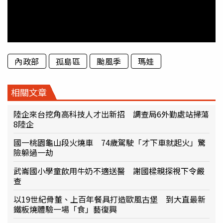
內政部
孤島區
颱風季
瑪娃
相關文章
陸企來台挖角高科技人才出新招 調查局6外勤處站掃蕩
8陸企
國一桃園龜山段火燒車 74歲駕駛「才下車就起火」驚
險躲過一劫
武崙國小學童飲用牛奶不適送醫 謝國樑親探視下令嚴
查
以19世紀骨董、上百年餐具打造歐風古堡 到大直最新
鐵板燒體驗一場「食」藝復興