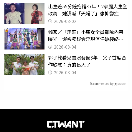
出生差55分鐘抱錯37年！2家庭人生全
改寫 她潰喊「天塌了」患抑鬱症
2026-08-02
獨家／「連莊」小魔女全員離隊內幕
曝光 爆帳務疑雲浮現信任破裂終止
合作！
2026-08-04
郭子乾看兒闖演藝圈3年 父子首度合
作欣慰：真的長大了
2026-08-04
Recommended by