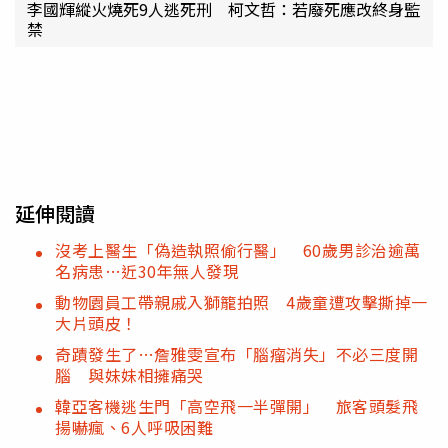
李國輝縱火燒死9人逃死刑 柯文哲：若廢死應改終身監
禁
延伸閱讀
沒考上醫生「偽造執照偷行醫」 60歲男診治逾萬
名病患…近30年無人發現
動物園員工帶親戚入獅籠拍照 4歲童遭攻擊撕掉一
大片頭皮！
奇蹟發生了…詹雅雯宣布「腦瘤消失」不必三度開
腦 與妹妹相擁痛哭
韓亞客機逃生門「高空飛一半彈開」 旅客頭髮飛
揚嚇瘋、6人呼吸困難