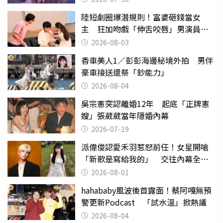
陸短劇圈爆潛規則！富婆砸錢當女
主 狂加吻戲「伸舌咬唇」男演員崩
潰
2026-08-03
香車美人1／彭彭海邊秘境外拍 男伴
豪車接送還祭「鈔能力」
2026-08-04
吳宗憲突認離婚12年 起底「正牌憲
嫂」張葳葳當年隱婚內幕
2026-07-19
派偉俊認愛禾羽惹怒前任！女星開嗆
「新歌是寫給我的」 交往內幕全說
了
2026-08-01
hahababy風波後首露面！蔡阿嘎無預
警更新Podcast 「試水溫」掀熱議
2026-08-04