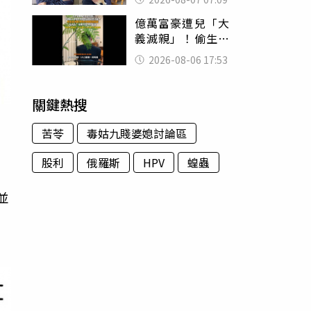
用鮮卑文寫詩？
億萬富豪遭兒「大
義滅親」！偷生子
怕曝光 竟盜鄰居
2026-08-06 17:53
身份辦假證落戶
關鍵熱搜
苦苓
毒姑九賤婆媳討論區
股利
俄羅斯
HPV
蝗蟲
，
並