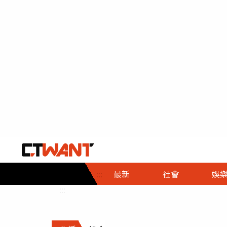
社會首頁
娛樂首頁
財經首頁
政
:::
最新
社會
娛
時事
即時
熱線
:::
直擊
大條
人物
調查
專題
３Ｃ