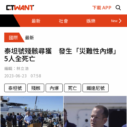
跳至主要內容區塊
下載 APP
最新
社會
娛樂
財經
國際
最新
泰坦號殘骸尋獲 發生「災難性內爆」
5人全死亡
編輯：
林立浩
2023-06-23 07:58
泰坦號
殘骸
內爆
死亡
鐵達尼號