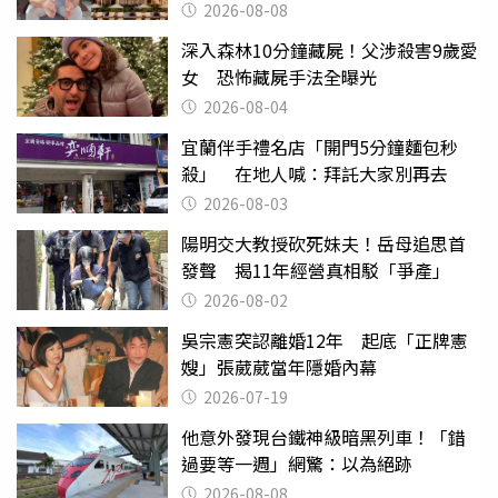
2026-08-08
深入森林10分鐘藏屍！父涉殺害9歲愛
女 恐怖藏屍手法全曝光
2026-08-04
宜蘭伴手禮名店「開門5分鐘麵包秒
殺」 在地人喊：拜託大家別再去
2026-08-03
陽明交大教授砍死妹夫！岳母追思首
發聲 揭11年經營真相駁「爭產」
2026-08-02
吳宗憲突認離婚12年 起底「正牌憲
嫂」張葳葳當年隱婚內幕
2026-07-19
他意外發現台鐵神級暗黑列車！「錯
過要等一週」網驚：以為絕跡
2026-08-08