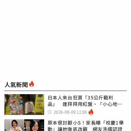
人氣新聞
日本人來台狂買「35公斤戰利
品」 連拜拜用紅盤、「小心地
滑」告示牌也帶回家
2026-08-09 11:08
原本很討厭小S！家長曝「校慶1舉
動」讓她徹底改觀 網友洗版認證