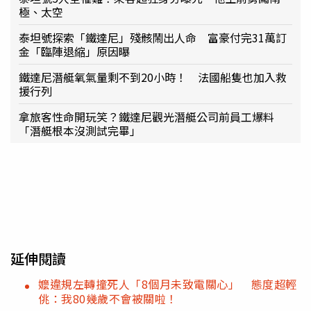
極、太空
泰坦號探索「鐵達尼」殘骸鬧出人命 富豪付完31萬訂
金「臨陣退縮」原因曝
鐵達尼潛艇氧氣量剩不到20小時！ 法國船隻也加入救
援行列
拿旅客性命開玩笑？鐵達尼觀光潛艇公司前員工爆料
「潛艇根本沒測試完畢」
延伸閱讀
嬤違規左轉撞死人「8個月未致電關心」 態度超輕
佻：我80幾歲不會被關啦！