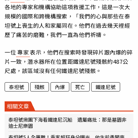
各地的專家和機構協助這項救援工作，這是一次大
規模的國際和跨機構搜索，「我們的心與那些在泰
坦號上喪生的人和家屬同在。他們在過去幾天裡經
歷了痛苦的磨難，我們一直為他們祈禱。
一位
專家
表示，他們在搜索時發現碎片跟內爆的碎
片一致，潛水器所在位置距鐵達尼號殘骸約487公
尺處，該區域沒有任何鐵達尼號殘骸。
泰坦號
殘骸
內爆
死亡
鐵達尼號
相關文章
泰坦號揪團下海看鐵達尼沉船 遺屬痛批：那是墓園非
迪士尼樂園
泰坦號5人全罹難！乘客超狂身分曝光 他生前勇闖南