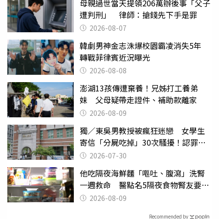
母親過世當天提領206萬辦後事「父子
遭判刑」 律師：搶錢先下手是罪
2026-08-07
韓劇男神金志洙爆校園霸凌消失5年
轉戰菲律賓近況曝光
2026-08-08
澎湖13孩傳遭棄養！兄姊打工養弟
妹 父母疑帶走證件、補助款離家
2026-08-09
獨／東吳男教授被瘋狂迷戀 女學生
寄信「分屍吃掉」30次騷擾！認罪免
關
2026-07-30
他吃隔夜海鮮麵「嘔吐、腹瀉」洗腎
一週救命 醫點名5隔夜食物腎友要注
意
2026-08-09
Recommended by