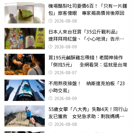
機場酪梨吐司要價6百！「只有一片麵
包」旅客傻眼 專家揭高價背後原因
2026-08-08
日本人來台狂買「35公斤戰利品」
連拜拜用紅盤、「小心地滑」告示牌
也帶回家
2026-08-09
買195元鹹酥雞忘帶錢！老闆神操作
「倒找5元」 全網看哭：這就是台灣
2026-08-07
不用熬夜操盤！ 納斯達克拍板「23
小時交易」
2026-08-09
55歲女攀「八大秀」失聯4天！同行山
友已獲救 女兒急求助：剩我媽媽還
沒找到
2026-08-08