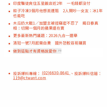
印度騙徒爽住五星飯店近2年 一毛錢都沒付
粽子冷凍3個月他想丟遭阻 2人開吵…女友：冰1年
也能吃
木瓜奶大戰1／加盟主被控竊密不忍了 揭日春真
相：切開一個月的蘋果還在賣
更多最新熱門議題：2026九合一選舉
清冠一號7月起需自費 國外恐較容易購買
做到這點才有資格說愛你
PR
(02)6630-8641
投訴爆料專線：
、投訴爆料信箱：
119@ctwant.com