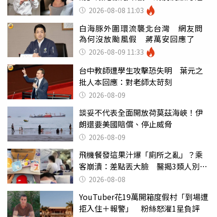
2026-08-08 11:03
白海豚外圍環流襲北台灣 網友問
為何沒放颱風假 蔣萬安回應了
2026-08-09 11:33
台中教師遭學生攻擊恐失明 葉元之
批人本回應：對老師太苛刻
2026-08-09
談妥不代表全面開放荷莫茲海峽！伊
朗還要美國賠償、停止威脅
2026-08-09
飛機餐發這果汁爆「廁所之亂」？乘
客崩潰：差點丟大臉 醫揭3類人別亂
喝
2026-08-08
YouTuber花19萬開箱度假村「到場遭
拒入住＋報警」 粉絲怒灌1星負評