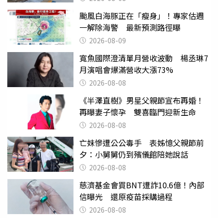
颱風白海豚正在「瘦身」！專家估週
一解除海警 最新預測路徑曝
2026-08-09
寬魚國際澄清單月營收波動 楊丞琳7
月演唱會爆滿營收大漲73%
2026-08-08
《半澤直樹》男星父親節宣布再婚！
再曝妻子懷孕 雙喜臨門迎新生命
2026-08-08
亡妹慘遭公公毒手 表姊憶父親節前
夕：小舅舅仍到殯儀館陪她說話
2026-08-08
慈濟基金會買BNT遭詐10.6億！內部
信曝光 還原疫苗採購過程
2026-08-08