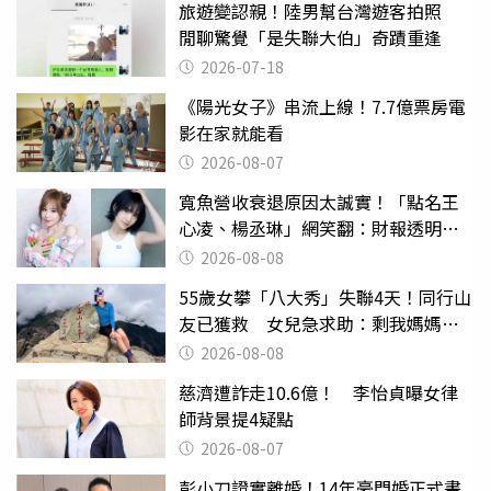
旅遊變認親！陸男幫台灣遊客拍照
閒聊驚覺「是失聯大伯」奇蹟重逢
2026-07-18
《陽光女子》串流上線！7.7億票房電
影在家就能看
2026-08-07
寬魚營收衰退原因太誠實！「點名王
心凌、楊丞琳」網笑翻：財報透明度
滿分
2026-08-08
55歲女攀「八大秀」失聯4天！同行山
友已獲救 女兒急求助：剩我媽媽還
沒找到
2026-08-08
慈濟遭詐走10.6億！ 李怡貞曝女律
師背景提4疑點
2026-08-07
彭小刀證實離婚！14年豪門婚正式畫