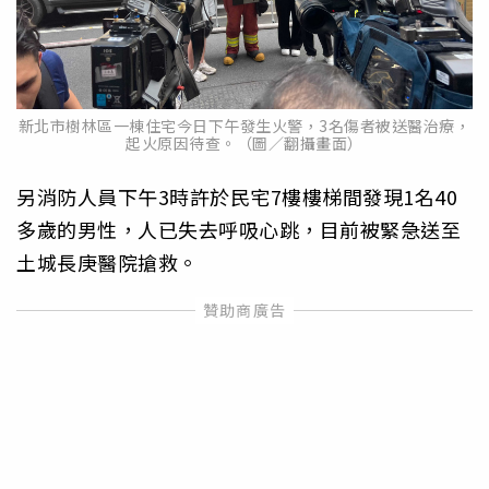
新北市樹林區一棟住宅今日下午發生火警，3名傷者被送醫治療，
起火原因待查。（圖／翻攝畫面）
另消防人員下午3時許於民宅7樓樓梯間發現1名40
多歲的男性，人已失去呼吸心跳，目前被緊急送至
土城長庚醫院搶救。