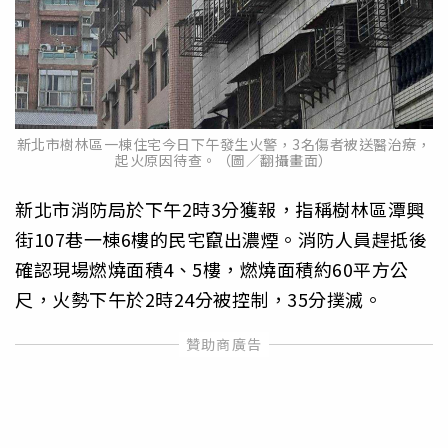
新北市樹林區一棟住宅今日下午發生火警，3名傷者被送醫治療，
起火原因待查。（圖／翻攝畫面）
新北市消防局於下午2時3分獲報，指稱樹林區潭興
街107巷一棟6樓的民宅竄出濃煙。消防人員趕抵後
確認現場燃燒面積4、5樓，燃燒面積約60平方公
尺，火勢下午於2時24分被控制，35分撲滅。