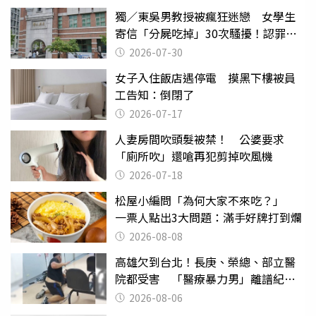
獨／東吳男教授被瘋狂迷戀 女學生
寄信「分屍吃掉」30次騷擾！認罪免
關
2026-07-30
女子入住飯店遇停電 摸黑下樓被員
工告知：倒閉了
2026-07-17
人妻房間吹頭髮被禁！ 公婆要求
「廁所吹」還嗆再犯剪掉吹風機
2026-07-18
松屋小編問「為何大家不來吃？」
一票人點出3大問題：滿手好牌打到爛
2026-08-08
高雄欠到台北！長庚、榮總、部立醫
院都受害 「醫療暴力男」離譜紀錄
曝光
2026-08-06