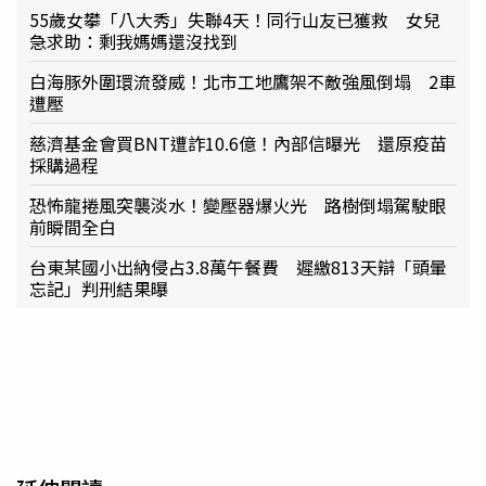
55歲女攀「八大秀」失聯4天！同行山友已獲救 女兒
急求助：剩我媽媽還沒找到
白海豚外圍環流發威！北市工地鷹架不敵強風倒塌 2車
遭壓
慈濟基金會買BNT遭詐10.6億！內部信曝光 還原疫苗
採購過程
恐怖龍捲風突襲淡水！變壓器爆火光 路樹倒塌駕駛眼
前瞬間全白
台東某國小出納侵占3.8萬午餐費 遲繳813天辯「頭暈
忘記」判刑結果曝