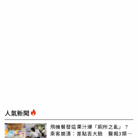
人氣新聞
飛機餐發這果汁爆「廁所之亂」？
乘客崩潰：差點丟大臉 醫揭3類人