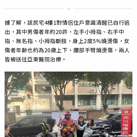
據了解，該民宅4樓1對情侶住戶意識清醒已自行逃
出，其中男傷者年約20許，左手小拇指、右手中
指、無名指、小拇指斷肢，身上2度5%燒燙傷，女
傷者年齡也約為20歲上下，腰部手臂燒燙傷，兩人
皆被送往亞東醫院治療。