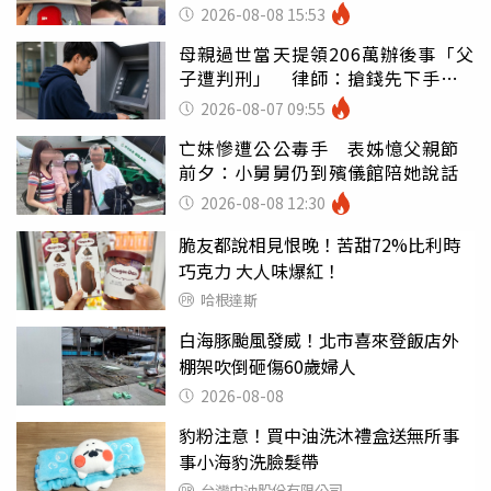
別亂喝
2026-08-08 15:53
母親過世當天提領206萬辦後事「父
子遭判刑」 律師：搶錢先下手是
罪
2026-08-07 09:55
亡妹慘遭公公毒手 表姊憶父親節
前夕：小舅舅仍到殯儀館陪她說話
2026-08-08 12:30
脆友都說相見恨晚！苦甜72%比利時
巧克力 大人味爆紅！
哈根達斯
白海豚颱風發威！北市喜來登飯店外
棚架吹倒砸傷60歲婦人
2026-08-08
豹粉注意！買中油洗沐禮盒送無所事
事小海豹洗臉髮帶
台灣中油股份有限公司