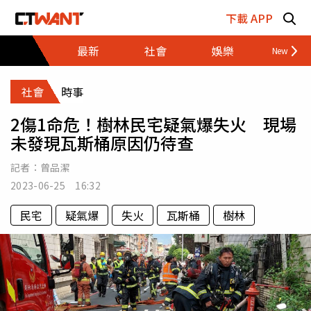
跳至主要內容區塊
下載 APP
最新
社會
娛樂
財經
社會
時事
2傷1命危！樹林民宅疑氣爆失火 現場
未發現瓦斯桶原因仍待查
記者：
曾品潔
2023-06-25 16:32
民宅
疑氣爆
失火
瓦斯桶
樹林