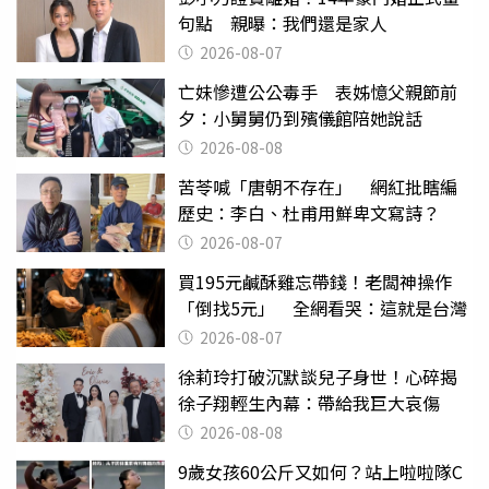
句點 親曝：我們還是家人
2026-08-07
亡妹慘遭公公毒手 表姊憶父親節前
夕：小舅舅仍到殯儀館陪她說話
2026-08-08
苦苓喊「唐朝不存在」 網紅批瞎編
歷史：李白、杜甫用鮮卑文寫詩？
2026-08-07
買195元鹹酥雞忘帶錢！老闆神操作
「倒找5元」 全網看哭：這就是台灣
2026-08-07
徐莉玲打破沉默談兒子身世！心碎揭
徐子翔輕生內幕：帶給我巨大哀傷
2026-08-08
9歲女孩60公斤又如何？站上啦啦隊C