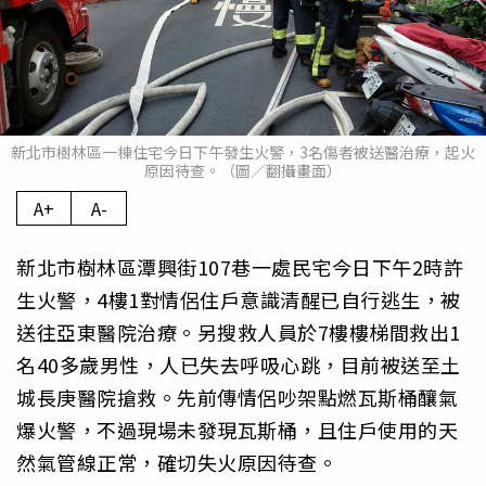
新北市樹林區一棟住宅今日下午發生火警，3名傷者被送醫治療，起火
原因待查。（圖／翻攝畫面）
A+
A-
新北市樹林區潭興街107巷一處民宅今日下午2時許
生火警，4樓1對情侶住戶意識清醒已自行逃生，被
送往亞東醫院治療。另搜救人員於7樓樓梯間救出1
名40多歲男性，人已失去呼吸心跳，目前被送至土
城長庚醫院搶救。先前傳情侶吵架點燃瓦斯桶釀氣
爆火警，不過現場未發現瓦斯桶，且住戶使用的天
然氣管線正常，確切失火原因待查。