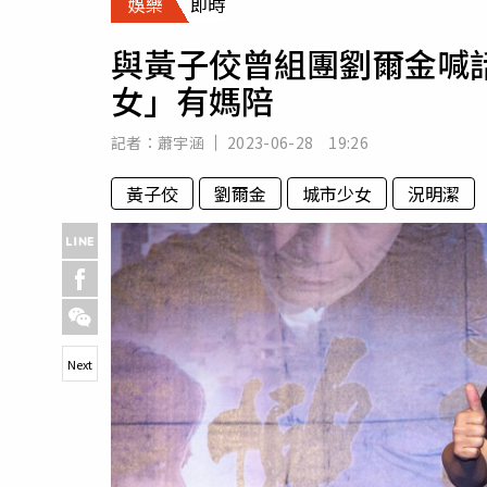
娛樂
即時
人物
汽車
與黃子佼曾組團劉爾金喊
專欄
女」有媽陪
房產新勢力
記者：
蕭宇涵
2023-06-28 19:26
黃子佼
劉爾金
城市少女
況明潔
Next