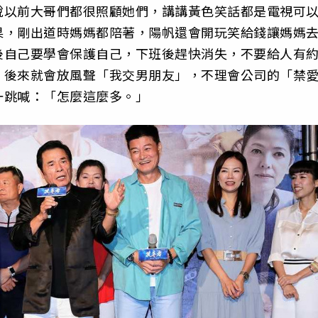
說以前大哥們都很照顧她們，講講黃色笑話都是電視可
果，剛出道時媽媽都陪著，陽帆還會開玩笑給錢讓媽媽
後自己要學會保護自己，下班後趕快消失，不要給人有
，後來就會放風聲「我交男朋友」，不理會公司的「禁
一跳喊：「怎麼這麼多。」