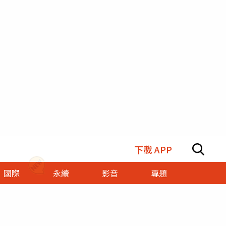
下載 APP
國際
永續
影音
專題