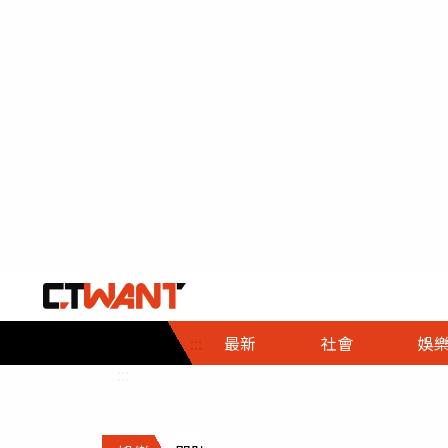
社會首頁
娛樂首頁
財經首頁
政
:::
最新
社會
娛
時事
即時
熱線
:::
直擊
大條
人物
調查
專題
３Ｃ