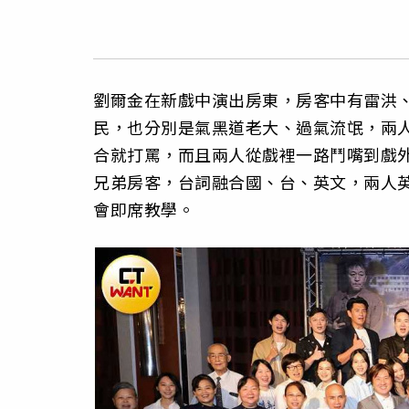
劉爾金在新戲中演出房東，房客中有雷洪
民，也分別是氣黑道老大、過氣流氓，兩
合就打罵，而且兩人從戲裡一路鬥嘴到戲
兄弟房客，台詞融合國、台、英文，兩人
會即席教學。