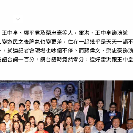
、王中皇、鄭平君及榮忠豪等人，雷洪、王中皇飾演遊
人變遊民之後脾氣也變更差，住在一起幾乎是天天一語
外，就連記者會現場也吵個不停。而蔣偉文、榮忠豪飾
英語台詞一百分，講台語時竟然零分，還好雷洪跟王中