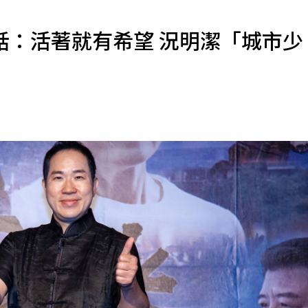
寵物
話：活著就有希望 況明潔「城市少
運勢
運動
梅酒