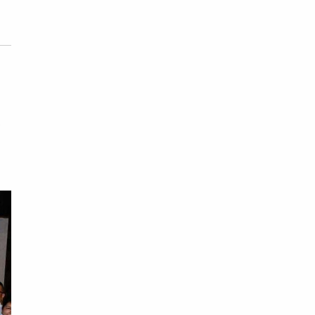
不
演
皇