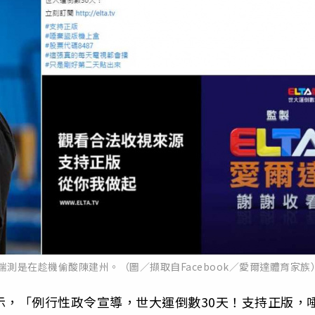
測是在趁機偷酸陳建州。（圖／擷取自Facebook／愛爾達體育家族
示，「例行性政令宣導，世大運倒數30天！支持正版，