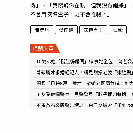
機」、「我懷疑你在酸，但我沒有證據」
不會用安博盒子，更不會性騷。」
陳建州
愛爾達
安博盒子
性騷
相關文章
16歲弟媳「挺肚躲房間」家事她全包！向老公訴
蕭敬騰才求婚經紀人！網見甜摟老婆「揪這點
開價「月薪8萬」徵才！菜攤老闆霸氣喊：能
工友受傷攔警車！員警驚見「脖子插切割機」狂
不甩黃石公園警告標誌！白目女遊客「手伸78