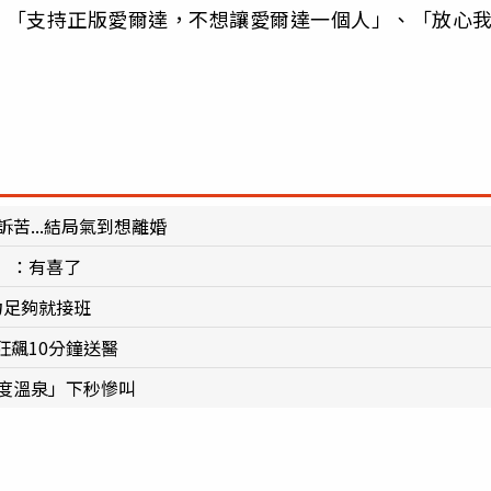
、「支持正版愛爾達，不想讓愛爾達一個人」、「放心
苦...結局氣到想離婚
」：有喜了
力足夠就接班
飆10分鐘送醫
度溫泉」下秒慘叫