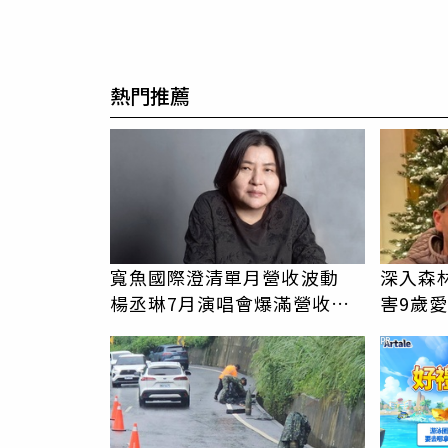
熱門推薦
寬魚國際澄清單月營收波動
深入森
楊丞琳7月演唱會爆滿營收大
害9歲
漲73%
曝光
PR