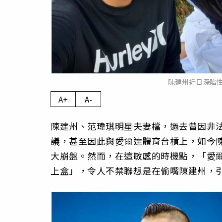
陳建州近日深陷
A+
A-
陳建州、范瑋琪明星夫妻檔，過去曾因非
議，甚至因此與愛爾達體育台槓上，如今陳
大崩盤。然而，在這敏感的時機點，「愛
上盒」，令人不禁聯想是在偷嘴陳建州，