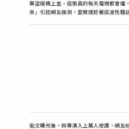
棄盜版機上盒，這張真的每天電視都會播，
來」引起網友揣測，愛爾達趁著這波性騷
貼文曝光後，粉專湧入上萬人按讚，網友