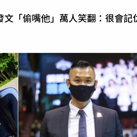
寵物
發文「偷嘴他」萬人笑翻：很會記
運勢
運動
梅酒