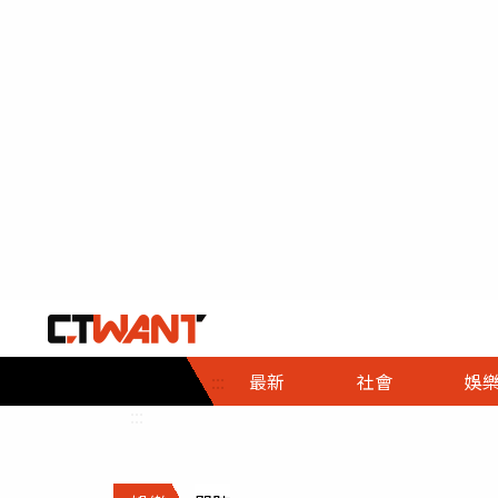
社會首頁
娛樂首頁
財經首頁
政
:::
最新
社會
娛
時事
即時
熱線
:::
直擊
大條
人物
調查
專題
３Ｃ