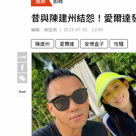
娛樂
即時
人物
汽車
昔與陳建州結怨！愛爾達
專欄
房產新勢力
編輯：
謝佳娟
2023-07-01 12:40
陳建州
愛爾達
安博盒子
性騷
Next