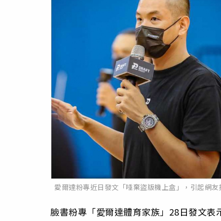
愛爾達粉專近日發文「唾棄盜版機上盒」，引起網友揣
臉書粉專「愛爾達體育家族」28日發文表