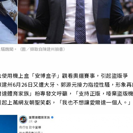
性騷醜聞。（圖／擷取自陳建州臉書）
法使用機上盒「安博盒子」觀看奧運賽事，引起盜版爭
建州6月26日又遭大牙、郭源元接力指控性騷，形象再
爾達體育家族」粉專發文呼籲，「支持正版，唾棄盜版
引起上萬網友朝聖笑虧，「我也不想讓愛爾達一個人。