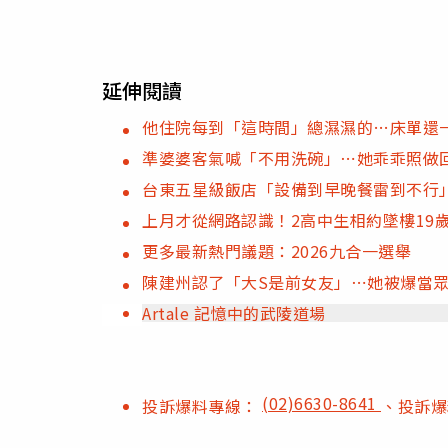
延伸閱讀
他住院每到「這時間」總濕濕的…床單還
準婆婆客氣喊「不用洗碗」⋯她乖乖照做
台東五星級飯店「設備到早晚餐雷到不行
上月才從網路認識！2高中生相約墜樓19
更多最新熱門議題：2026九合一選舉
陳建州認了「大S是前女友」⋯她被爆當
Artale 記憶中的武陵道場
(02)6630-8641
投訴爆料專線：
、投訴