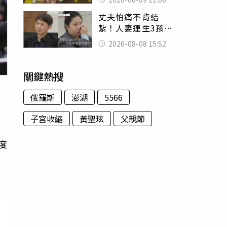
盤、「小心地滑」
丈夫怕痛不肯結
告示牌也帶回家
紮！人妻連生3孩
控遭家暴淚喊：真
2026-08-08 15:52
的好累
關鍵熱搜
俄羅斯
澎湖
5566
子宮收縮
黃聖玹
父親節
度
機
」