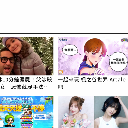
PR
林10分鐘藏屍！父涉殺
一起來玩 楓之谷世界 Artale
愛女 恐怖藏屍手法全
吧