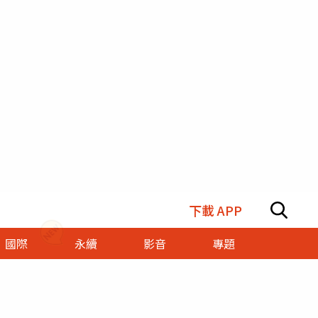
下載 APP
國際
永續
影音
專題