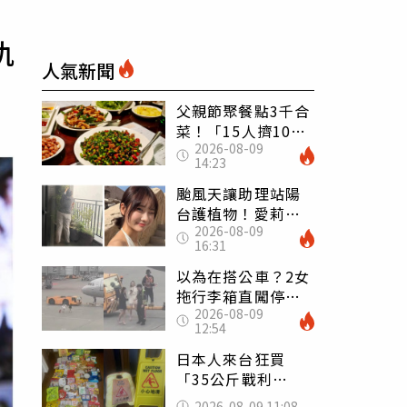
仇
人氣新聞
父親節聚餐點3千合
菜！「15人擠10人
2026-08-09
桌」她餓到崩潰
14:23
網傻眼：讓店家看
笑話
颱風天讓助理站陽
台護植物！愛莉莎
2026-08-09
莎挨轟 笑回：他
16:31
不會被吹出去
以為在搭公車？2女
拖行李箱直闖停機
2026-08-09
坪「揮手攔機」
12:54
荒謬影片曝網傻眼
日本人來台狂買
「35公斤戰利
品」 連拜拜用紅
2026-08-09 11:08