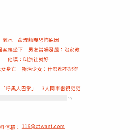
一灘水 命理師曝恐怖原因
回客廳坐下 男友當場發飆：沒家教
」 他嘆：叫旅社就好
歲女身亡 獨活少女：什麼都不記得
眾「呼黑人巴掌」 3人同車審視范范
PR
119@ctwant.com
爆料信箱：