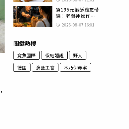
司」 半年後暴瘦
買195元鹹酥雞忘帶
嚇壞女兒
錢！老闆神操作
「倒找5元」 全網
2026-08-07 16:01
看哭：這就是台灣
關鍵熱搜
寬魚國際
假結婚證
野人
德國
演藝工會
木乃伊命案
，