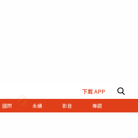
下載 APP
國際
永續
影音
專題