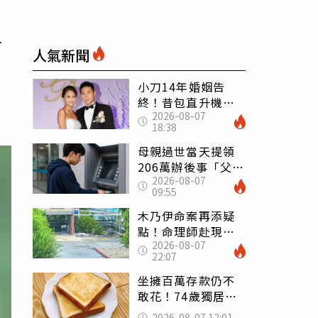
爭
人氣新聞
小刀14年婚姻告
終！昔包直升機求
2026-08-07
婚 豪砸545萬辦婚
18:38
禮還找連戰證婚
母親過世當天提領
206萬辦後事「父子
2026-08-07
遭判刑」 律師：
09:55
搶錢先下手是罪
木乃伊命案再添疑
點！命理師赴現場
2026-08-07
遇天候驟變 驚
22:07
喊：死者還有冤屈
坐擁百萬存款仍不
敢花！74歲獨居翁
「1餐只吃1片吐
2026-08-07 12:01