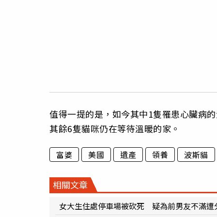
值得一提的是，如今其中1隻罹患心臟病的波
其餘6隻貓咪仍在等待溫暖的家。
富婆
美國
遺產
領養
波斯貓
相關文章
女大生住處停車場被砍死 疑為前男友不滿遭