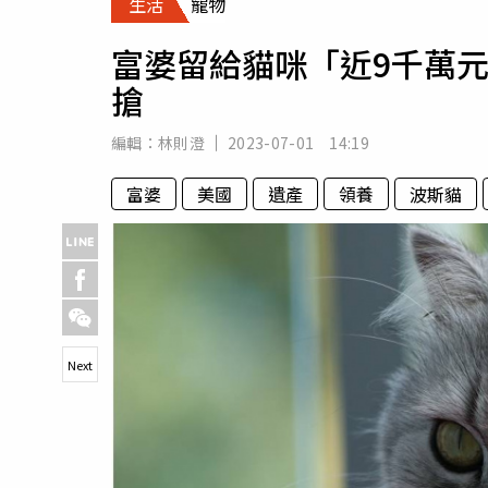
生活
寵物
人物
汽車
富婆留給貓咪「近9千萬
專欄
搶
房產新勢力
編輯：
林則澄
2023-07-01 14:19
富婆
美國
遺產
領養
波斯貓
Next