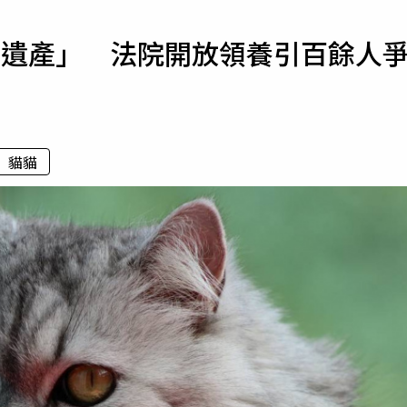
寵物
元遺產」 法院開放領養引百餘人
運勢
運動
梅酒
貓貓