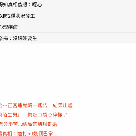
得知真相傻眼：噁心
以防2種狀況發生
心理疾病
奈揭：沒錢硬要生
墮胎⋯正宮連她媽一起告 結果出爐
躺陌生男」 掏尪口袋心碎懂了
公訴苦...結局氣到想離婚
真相：連打50幾個巴掌