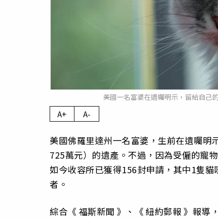
美國一名富婆在遺囑明示，留給自己的7
A+
A-
美國佛羅里達州一名富婆，生前在遺囑明示
725萬元）的遺產。不過，因為受僱的寵
如今收容所已獲得156封申請，其中1隻
者。
綜合《
福斯新聞
》、《
紐約郵報
》報導，富