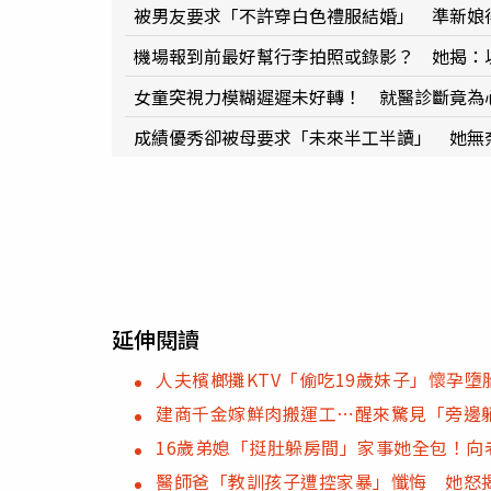
被男友要求「不許穿白色禮服結婚」 準新娘
機場報到前最好幫行李拍照或錄影？ 她揭：
女童突視力模糊遲遲未好轉！ 就醫診斷竟為
成績優秀卻被母要求「未來半工半讀」 她無
延伸閱讀
人夫檳榔攤KTV「偷吃19歲妹子」懷孕
建商千金嫁鮮肉搬運工⋯醒來驚見「旁邊
16歲弟媳「挺肚躲房間」家事她全包！向老
醫師爸「教訓孩子遭控家暴」懺悔 她怒揭