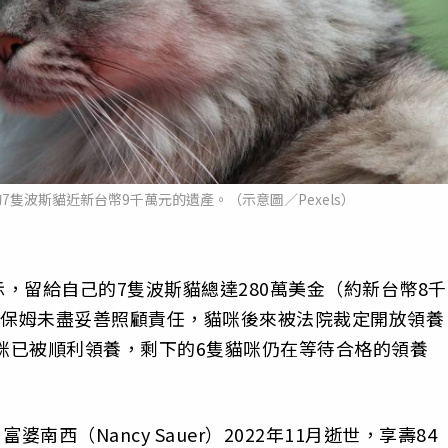
隻波斯貓近新台幣9千萬元的遺產。（示意圖／Pexels）
，留給自己的7隻波斯貓總達280萬美金（約新台幣8千
物保姆未盡妥善照顧責任，貓咪後來被法院裁定開放領養
貓咪已被順利領養，剩下的6隻貓咪仍在等待合格的領養
婆南西（Nancy Sauer）2022年11月逝世，享壽84