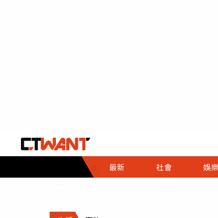
社會首頁
娛樂首頁
財經首頁
政
:::
最新
社會
娛
時事
即時
熱線
:::
直擊
大條
人物
調查
專題
３Ｃ