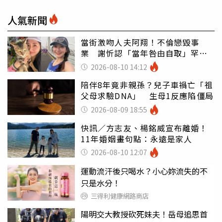
人氣新聞
當街激吻人夫阿翔！不倫戀毀事
業 謝忻認「當年咎由自取」罕吐
心聲
2026-08-10 14:12
陪伴8年竟非親孫？兒子車禍亡「祖
父母求驗DNA」 生母1反應陷僵局
2026-08-09 18:55
快訊／方志友、楊銘威宣布離婚！
11年婚姻畫句點：永遠是家人
2026-08-10 12:07
運動流汗後只喝水？小心妳流失的不
只是水分！
三得利健康網路商店
陽明交大教授砍死妹夫！岳母追思首