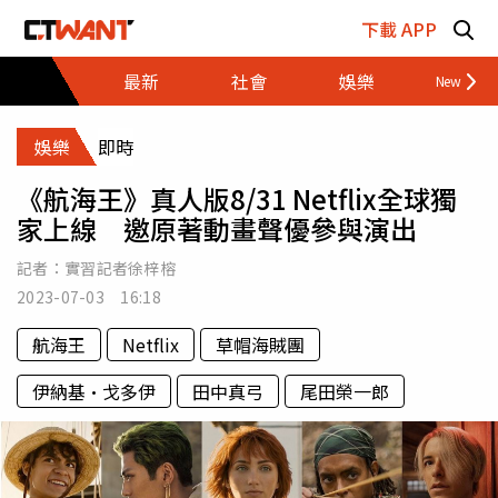
跳至主要內容區塊
下載 APP
最新
社會
娛樂
財經
娛樂
即時
《航海王》真人版8/31 Netflix全球獨
家上線 邀原著動畫聲優參與演出
記者：
實習記者徐梓榕
2023-07-03 16:18
航海王
Netflix
草帽海賊團
伊納基·戈多伊
田中真弓
尾田榮一郎