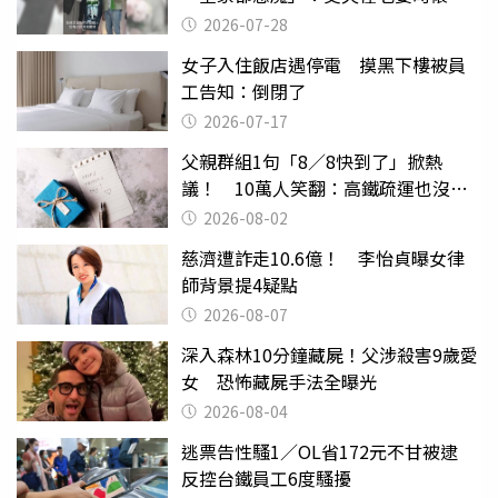
摔東西
2026-07-28
女子入住飯店遇停電 摸黑下樓被員
工告知：倒閉了
2026-07-17
父親群組1句「8／8快到了」掀熱
議！ 10萬人笑翻：高鐵疏運也沒列
父親節
2026-08-02
慈濟遭詐走10.6億！ 李怡貞曝女律
師背景提4疑點
2026-08-07
深入森林10分鐘藏屍！父涉殺害9歲愛
女 恐怖藏屍手法全曝光
2026-08-04
逃票告性騷1／OL省172元不甘被逮
反控台鐵員工6度騷擾