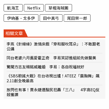
航海王
Netflix
草帽海賊團
伊納基·戈多伊
田中真弓
尾田榮一郎
相關文章
李燕《針線緣》激情床戲「穿和服吹耳朵」：不敢跟老
公講
同台老婆六月舊愛霍正奇 李易笑認進組前先做醫美
驚聞方志友楊銘威離婚 李易：各自祝福就好
《SBS歌謠大戰》在台收視出爐！ATEEZ「震胸舞」飆
2.11創全晚最高
放閃也有事！賈永婕遭酸民狂轟「三八」 4字高EQ反
殺獲讚