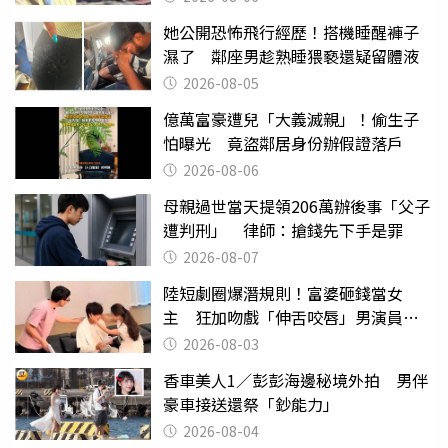
她公開恐怖飛行經歷！搭機睡醒褲子
濕了 鄰座男趁熟睡猥褻還疑留體液
2026-08-05
億萬富豪遭兒「大義滅親」！偷生子
怕曝光 竟盜鄰居身份辦假證落戶
2026-08-06
母親過世當天提領206萬辦後事「父子
遭判刑」 律師：搶錢先下手是罪
2026-08-07
陸短劇圈爆潛規則！富婆砸錢當女
主 狂加吻戲「伸舌咬唇」男演員崩
潰
2026-08-03
香車美人1／彭彭海邊秘境外拍 男伴
豪車接送還祭「鈔能力」
2026-08-04