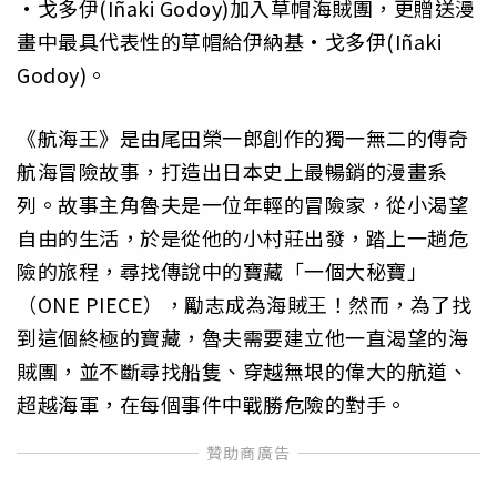
·戈多伊(Iñaki Godoy)加入草帽海賊團，更贈送漫
畫中最具代表性的草帽給伊納基·戈多伊(Iñaki
Godoy)。
《航海王》是由尾田榮一郎創作的獨一無二的傳奇
航海冒險故事，打造出日本史上最暢銷的漫畫系
列。故事主角魯夫是一位年輕的冒險家，從小渴望
自由的生活，於是從他的小村莊出發，踏上一趟危
險的旅程，尋找傳說中的寶藏「一個大秘寶」
（ONE PIECE），勵志成為海賊王！然而，為了找
到這個終極的寶藏，魯夫需要建立他一直渴望的海
賊團，並不斷尋找船隻、穿越無垠的偉大的航道、
超越海軍，在每個事件中戰勝危險的對手。