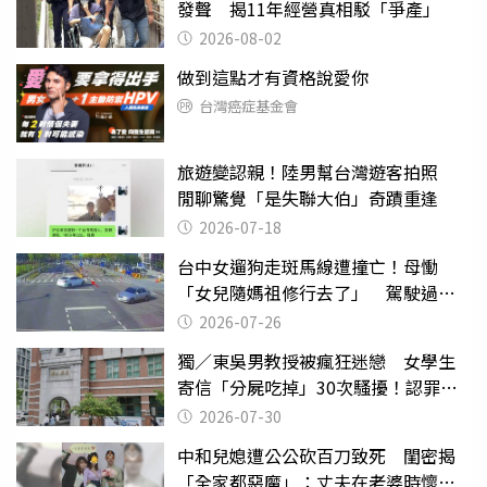
發聲 揭11年經營真相駁「爭產」
2026-08-02
做到這點才有資格說愛你
台灣癌症基金會
旅遊變認親！陸男幫台灣遊客拍照
閒聊驚覺「是失聯大伯」奇蹟重逢
2026-07-18
台中女遛狗走斑馬線遭撞亡！母慟
「女兒隨媽祖修行去了」 駕駛過失
致死判9月
2026-07-26
獨／東吳男教授被瘋狂迷戀 女學生
寄信「分屍吃掉」30次騷擾！認罪免
關
2026-07-30
中和兒媳遭公公砍百刀致死 閨密揭
「全家都惡魔」：丈夫在老婆時懷孕