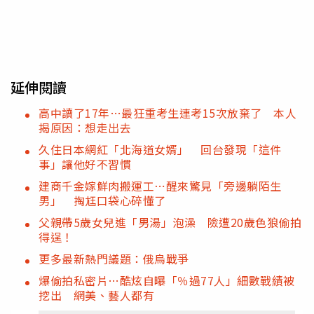
延伸閱讀
高中讀了17年…最狂重考生連考15次放棄了 本人
揭原因：想走出去
久住日本網紅「北海道女婿」 回台發現「這件
事」讓他好不習慣
建商千金嫁鮮肉搬運工⋯醒來驚見「旁邊躺陌生
男」 掏尪口袋心碎懂了
父親帶5歲女兒進「男湯」泡澡 險遭20歲色狼偷拍
得逞！
更多最新熱門議題：俄烏戰爭
爆偷拍私密片…酷炫自曝「％過77人」細數戰績被
挖出 網美、藝人都有