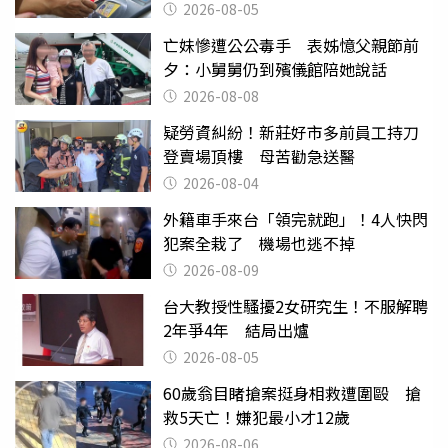
2026-08-05
亡妹慘遭公公毒手 表姊憶父親節前
夕：小舅舅仍到殯儀館陪她說話
2026-08-08
疑勞資糾紛！新莊好市多前員工持刀
登賣場頂樓 母苦勸急送醫
2026-08-04
外籍車手來台「領完就跑」！4人快閃
犯案全栽了 機場也逃不掉
2026-08-09
台大教授性騷擾2女研究生！不服解聘
2年爭4年 結局出爐
2026-08-05
60歲翁目睹搶案挺身相救遭圍毆 搶
救5天亡！嫌犯最小才12歲
2026-08-06