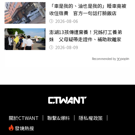
「車是我的、油也是我的」睡車竟被
收住宿費 官方一句話打臉飯店
2026-08-06
澎湖13孩傳遭棄養！兄姊打工養弟
妹 父母疑帶走證件、補助款離家
2026-08-09
Recommended by
關於CTWANT
聯繫&爆料
隱私權政策
發燒熱搜