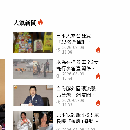
人氣新聞
日本人來台狂買
「35公斤戰利
2026-08-09
品」 連拜拜用紅
11:08
盤、「小心地滑」
告示牌也帶回家
以為在搭公車？2女
拖行李箱直闖停機
2026-08-09
坪「揮手攔機」
12:54
荒謬影片曝網傻眼
白海豚外圍環流襲
北台灣 網友問為
2026-08-09
何沒放颱風假 蔣
11:33
萬安回應了
原本很討厭小S！家
長曝「校慶1舉動」
讓她徹底改觀 網
2026-08-08 11:03