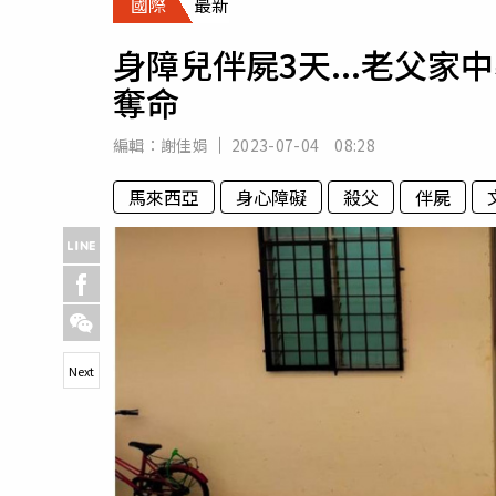
國際
最新
人物
汽車
身障兒伴屍3天...老父
專欄
奪命
房產新勢力
編輯：
謝佳娟
2023-07-04 08:28
馬來西亞
身心障礙
殺父
伴屍
Next