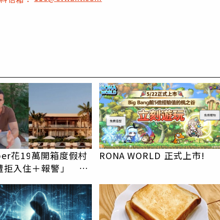
PR
uber花19萬開箱度假村
RONA WORLD 正式上市!
遭拒入住＋報警」 粉
1星負評