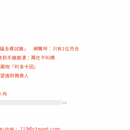
歲遭逼全裸試鏡」 網驚呼：只有1位符合
做到手痛崩潰：再也不叫媽
醉藥物「利多卡因」
有望遇財務貴人
木舟
PR
119@ctwant.com
爆料信箱：