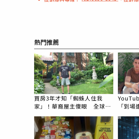
熱門推薦
買房3年才知「蜘蛛人住我
YouT
家」！華裔屋主傻眼 全球童
「到場
真信件狂寄來
絲怒灌
PR