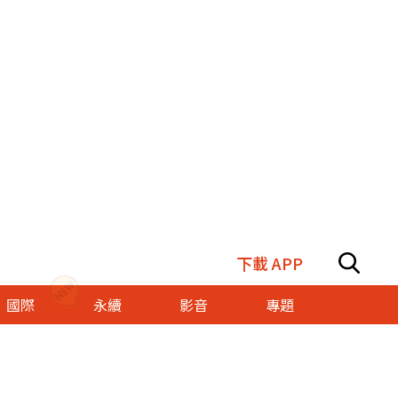
下載 APP
國際
永續
影音
專題