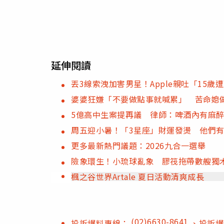
延伸閱讀
丟3線索洩加害男星！Apple親吐「15
婆婆狂嫌「不要做點事就喊累」 苦命媳
5億高中生案提再議 律師：啤酒內有麻
周五迎小暑！「3星座」財運發燙 他們
更多最新熱門議題：2026九合一選舉
險象環生！小琉球亂象 膠筏拖帶數艘獨
楓之谷世界Artale 夏日活動清爽成長
(02)6630-8641
投訴爆料專線：
、投訴