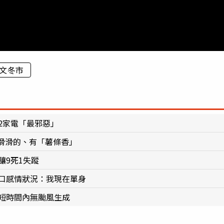
文冬市
2家電「最邪惡」
滑滑的、有「薯條香」
釀9死1失蹤
鬆口感情狀況：我現在單身
：短時間內無颱風生成