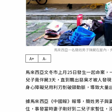
馬來西亞一名簡姓男子陳屍在屋內，
A+
A-
馬來西亞文冬市上月25日發生一起命案，
兒子竟伴屍3天，直到飄出惡臭才被人發
身心障礙兒用利刃割破頸動脈，導致大量
據馬來西亞《中國報》報導，簡姓男子與
住，事發當時妻子剛好到二兒子家暫住，