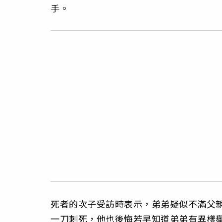
手。
死者的次子受訪時表示，弟弟疑似不滿父
一刀刺死，他也後悔若早知道弟弟有異樣