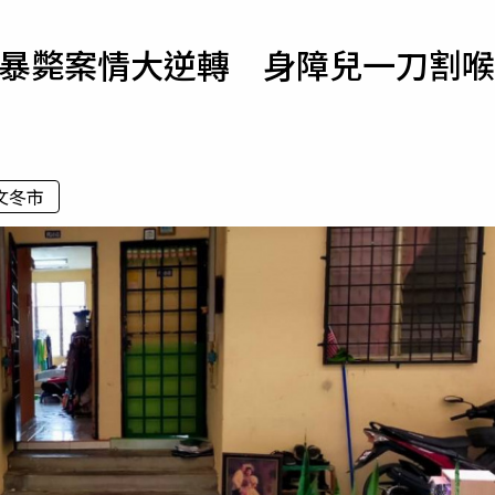
寵物
家中暴斃案情大逆轉 身障兒一刀割喉
運勢
運動
梅酒
文冬市