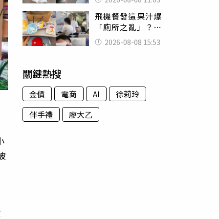
友洗版認證
飛機餐發這果汁爆
「廁所之亂」？乘
客崩潰：差點丟大
2026-08-08 15:53
臉 醫揭3類人別亂
喝
關鍵熱搜
金價
電商
AI
徐莉玲
伴手禮
廖大乙
小
被
殺