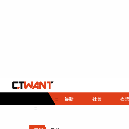
社會首頁
娛樂首頁
財經首頁
政
:::
最新
社會
娛
時事
即時
熱線
:::
直擊
大條
人物
調查
專題
３Ｃ