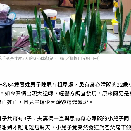
兇手竟是伴屍3天的身心障礙兒。（圖／翻攝自光明日報）
一名64歲簡姓男子陳屍在租屋處，患有身心障礙的22歲
現。如今案情出現大逆轉，經警方調查發現，原來簡男是
出血死亡，且兒子還企圖燒毀遺體滅證。
妻子共育有3子，夫妻倆一直與患有身心障礙的小兒子同
沒想到才離開短短幾天，小兒子竟突然發狂對老父痛下