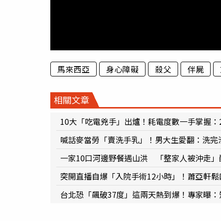
馬來西亞
身心障礙
殺父
伴屍
相關文章
10大「吃電兇手」出爐！耗電度數一手掌握：
喊話麥當勞「賣洗手乳」！男大生愛翻：洗完
一家10口河邊野餐遇山洪 「整家人被沖走」
突開直播自爆「入院手術12小時」！蕭亞軒
台北恐「飆破37度」這兩天熱到爆！專家曝