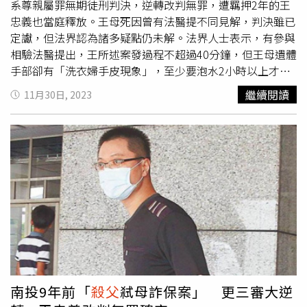
精神狀態不佳而打算尋短，卻無端讓好友跟著陪葬，恐怖的
系尊親屬罪無期徒刑判決，逆轉改判無罪，遭羈押2年的王
驚人命案讓整個村莊都感到十分震驚與意外。南投驚傳駭人
忠義也當庭釋放。王母死因曾有法醫提不同見解，判決雖已
命案，被害男子渾身是血跑至派出所求救，卻因失血過多仍
定讞，但法界認為諸多疑點仍未解。法界人士表示，有參與
不幸慘死於門外。（圖／翻攝畫面）
相驗法醫提出，王所述案發過程不超過40分鐘，但王母遺體
手部卻有「洗衣婦手皮現象」，至少要泡水2小時以上才會
出現轉白皺紋，案情恐不單純。法界人士說，根據王的說
繼續閱讀
11月30日, 2023
法，他帶妻女、70歲老母到人煙稀少的溪邊戲水，母親獨自
到僅30公分寬的攔沙壩上方如廁不慎落水，他緊急救母，水
深到他胸部。但法醫解剖認定，王母並非高處落水，且水流
平緩、僅深及胸部，王母個子小，王第一時間救援，扶起她
頭鼻部離開水面防溺，難度不高。王忠義29日晚間接受電訪
表示，更三審判決是正確的，他願提供資料證明並捍衛該判
決的正確性。他指起訴此案的檢察官、法官等都涉犯瀆職
罪，希望監察院主動介入調查，自己這個案子「不怕檢
驗」。由於王曾被羈押2年，無罪判決確定後，可依《刑事
補償法》聲請刑事補償。
南投9年前「
殺父
弒母詐保案」 更三審大逆