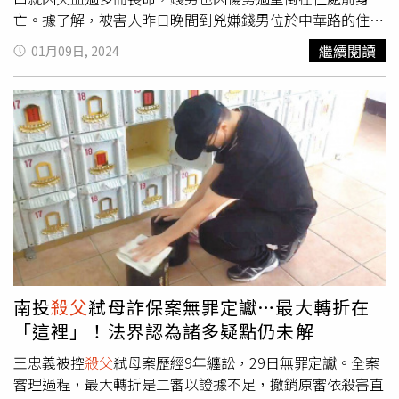
亡。據了解，被害人昨日晚間到兇嫌錢男位於中華路的住處
飲酒作客，被害人返家後，前男仍獨自徹夜未眠的不斷喝到
繼續閱讀
01月09日, 2024
隔天中午，隨後錢男突然心血來潮，向年邁的父親表示要幫
他洗澡，父親感到一頭霧水便直接婉拒，錢男卻突然拿起水
果刀暴走自殘，朝自己的頸部狠劃，老父親見狀連忙上前制
止，錢男卻直接轉身就將老父親壓制，並試圖將其割喉，讓
一旁驚睹全程的父親女友看傻眼。隨後，父親女友連忙撲上
前阻止凶嫌繼續行凶，逃出兇嫌魔掌後的父親及其女友一路
奔逃到門外，兇嫌失去理智的路緊追在後，2人便開始在路
邊互相拉扯，碰巧被害人騎車經過，發現多年好友與父親在
起糾紛，便趕緊上前幫忙處理，兇嫌卻直接將刀狠狠刺向被
害人喉嚨，造成被害人頸部大動脈及氣管慘遭割斷，當場血
流如注。被害人求生意志堅強，即使失血過多仍強忍疼痛一
路負傷騎著機車至臨近的中原派出所求助，最終仍不幸因失
南投
殺父
弒母詐保案無罪定讞…最大轉折在
血過多，倒臥派出所門口喪命，而兇嫌錢男行兇後仍打算繼
「這裡」！法界認為諸多疑點仍未解
續砍殺自家的小狗，最終也因失血過多爬行沒多久就魂斷家
門口，場面相當血腥凌亂。互助村長梁文峯遺憾表示，被害
王忠義被控
殺父
弒母案歷經9年纏訟，29日無罪定讞。全案
人與兇嫌自小就是一起長大的好朋友，可能因長期失業導致
審理過程，最大轉折是二審以證據不足，撤銷原審依殺害直