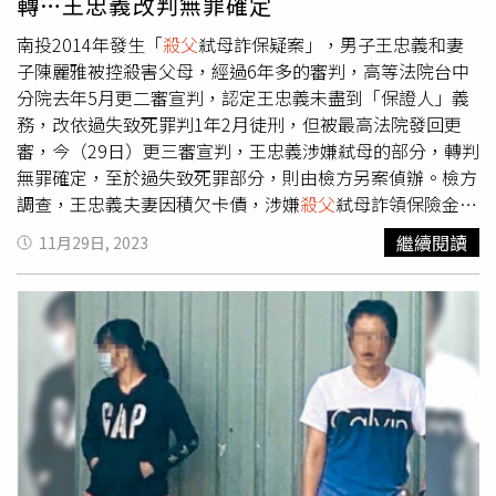
轉…王忠義改判無罪確定
南投2014年發生「
殺父
弒母詐保疑案」，男子王忠義和妻
子陳麗雅被控殺害父母，經過6年多的審判，高等法院台中
分院去年5月更二審宣判，認定王忠義未盡到「保證人」義
務，改依過失致死罪判1年2月徒刑，但被最高法院發回更
審，今（29日）更三審宣判，王忠義涉嫌弒母的部分，轉判
無罪確定，至於過失致死罪部分，則由檢方另案偵辦。檢方
調查，王忠義夫妻因積欠卡債，涉嫌
殺父
弒母詐領保險金。
在2014年5月30日傍晚，把生病住院的父親載走，王父失蹤
繼續閱讀
11月29日, 2023
隔年便成枯骨；又於同年的10月5日傍晚，載王母到河邊
玩，將母親淹死。案件經過8次審理，一審認為無法證明王
父是因外力導致死亡，因此
殺父
部分判2人無罪；弒母部
分，認定吳忠義強壓王母入水而死亡，依殺人罪判處無期徒
刑，但沒有證據顯示陳麗雅之情，而判決無罪。2017年二
審大逆轉，法醫認定王母遺體出血傷痕是掙扎導致，但沒有
證據證明是被王忠義強壓入水，改判他無罪。不過，最高法
院三審在2019年發回更審。此案經最高法院3度發回更審，
不認為王忠義有犯案動機，加上法醫及證人認定後，認為是
王母跌倒撞到石頭導致，並無遭王忠義強壓入水的證據，因