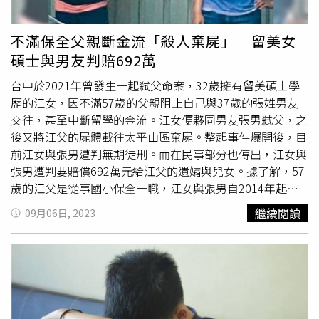
此殺人部分改判無罪確定。過失致死罪部分，則由檢方另行
偵辦。
不滿保全父親斷金流「殺人棄屍」 留美女
碩士與男友判賠692萬
台中於2021年曾發生一起弒父命案，32歲擁有留美碩士學
歷的江女，因不滿57歲的父親阻止自己與37歲的張姓男友
交往，甚至中斷留學的金流。江女便夥同男友張男弒父，之
後又將江父的屍體載往太平山區棄屍。整起事件爆開後，目
前江女與張男遭判無期徒刑。而在民事部分也傳出，江女與
張男遭判要賠償692萬元給江父的遺孀與兒女。據了解，57
歲的江父是從事國小保全一職，江女與張男自2014年起遠
赴美國留學，江父也同意支援女兒的留學費、生活費。但後
繼續閱讀
09月06日, 2023
來江父因經濟壓力無法繼續提供資金，便於2016年中斷金
流，而江女與張男也於2020年11月返台。返台後，江女因
為不滿江父不同意其與張男交往，再加上金流中斷導致他無
法完成留學學業。便於2021年12月26日晚間，江女與張男
使用提前購買的鐵鎚、膠帶，先前往江父任職的學校向江父
要錢，要錢未果後，雙方爆發激烈衝突，江女又伸出手臂抓