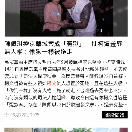
樂！」
界壯闊時空景觀，加上動作場面的刀光劍影，都展現出細田
守在視覺與情感層面同樣細膩而大膽的格局。最新動畫電影
《Scarlet永無止境的史嘉蕾》跨越了中世紀與現代的奇幻
冒險。（圖／索尼影業提供）除了細田守監督的品質保證之
外，《Scarlet永無止境的史嘉蕾》的配音陣容更令粉絲興
奮不已，包括以《我的完美日常》榮獲坎城影帝的役所廣
陳佩琪控京華城案成「冤獄」 批柯遭羞辱
司、《工作細胞》蘆田愛菜，以及《在車上》岡田將生。日
無人權：像狗一樣被拖走
前電影更受邀於威尼斯影展和多倫多影展首映，獲得觀眾一
致好評，萬眾期待的年度動畫大作也即將在11月的金馬影展
民眾黨前主席柯文哲自去年9月被羈押禁見至今，柯妻陳佩
搶先曝光，並於12月10日（三）正式上映。
琪21日與民眾黨主席黃國昌率支持者赴北所外靜坐，並表態
要成立「司法人權促進會」為民眾發聲。陳佩琪22日質疑，
柯文哲被有些人視如
殺父
仇人想置於死地，且在這些人眼中
「像狗一樣」沒有人權、拖了就走，台灣過去冤案也不少，
為何沒有類似的司法人權組織，導致今日還有像柯文哲這種
「冤獄案」存在？陳佩琪22日於臉書發文表示，過去有些人
感謝柯文哲，並會講出理由，但也有些人仇視、視柯文哲如
繼續閱讀
06月22日, 2025
殺父
仇人般，「我想知道柯文哲跟你們有什麼仇恨？為什麼
你們要如此對待他？為什麼你們非置他於死地不可？」陳佩