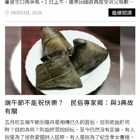
屢發生口角爭執。1 日上午，連男因細故再度受到父親數
落，他竟動了殺機，獨自徒步至離家數百公尺外的商店買
繼續閱讀
08月03日, 2026
刀。同日下午 1 時，連男攜刀返家，隨即持刀對父親發動猛
烈攻擊，造成連父全身多處嚴重刀傷、失血過多倒地。連男
見父親性命危急，竟呆坐半小時後才打電話通報救護車前往
救援。桃園市消防局救護人員趕抵現場時，連父仍有許意
識，但因傷勢過於嚴重，經送往醫院全力救治後，仍於 2 日
凌晨 3 時 12 分許宣告不治，連男則被依殺人罪逮捕，檢方
訊後依殺人罪聲押獲准，相關案情仍待調查釐清。
端午節不能祝快樂？ 民俗專家揭：與3典故
有關
五月初五端午節划龍舟是相傳已久的習俗，但到底始於何
時？目的為何？則始終眾說紛紜，至今仍然沒有定論，有人
說是為了拯救愛國詩人屈原，有人是說為了紀念孝女曹娥，