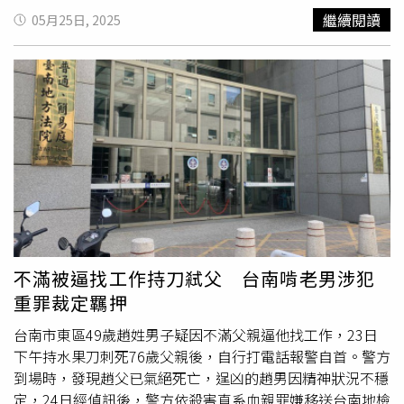
是家中長子，因情緒問題曾多次到身心科就診，需按時服藥
繼續閱讀
05月25日, 2025
控制。他從2021年起斷斷續續打零工，並無穩定工作，經
常閒在家、常被父親責備。前天下午趙男疑不滿父親要他找
工作，雙方爭執後，趙男失控持水果刀刺
殺父
親，在場的趙
母見狀驚叫、哭泣，鄰居聞聲趕來察看。趙男行凶後撥打
110報案，向警方自首
殺父
。員警到場發現趙父已傷重不
治。行動不便的趙母昨天在趙男弟弟陪同下前往台南市立殯
儀館就訊時，一家人神情肅穆不發一語，離開時趙母幾乎癱
軟，趙弟還想背起母親搭車，旁人見狀都覺得不捨。鄰居
說，趙男常與父親爭吵，甚至鬧上派出所，上月趙父挨打受
傷才剛被通報家暴。台南市家庭暴力暨性侵害防治中心主任
施清發指出，趙男曾有家暴紀錄，社工曾介入輔導關懷服
務，但因趙家並無意願繼續接受關懷才停止服務。案發後，
不滿被逼找工作持刀弒父 台南啃老男涉犯
社會局已協調其他家屬照顧趙母。
重罪裁定羈押
台南市東區49歲趙姓男子疑因不滿父親逼他找工作，23日
下午持水果刀刺死76歲父親後，自行打電話報警自首。警方
到場時，發現趙父已氣絕死亡，逞凶的趙男因精神狀況不穩
定，24日經偵訊後，警方依殺害直系血親罪嫌移送台南地檢