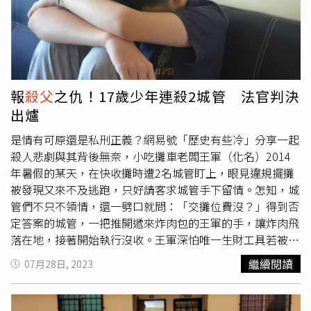
住江父雙臂，而張男則用鐵鎚狠砸江父頭顱，江父也因此倒
地當場身亡。在江父身亡後，江女與張男便用塑膠袋套住江
父的頭部，接著用機車運送江父的遺體運送到太平逡產業道
路的偏僻山溝棄屍。而江父也因為失聯未歸，家屬隨即報案
請求警方協尋，警方則是在2021年12月28日下午找尋到江
父的遺體，同時也拘提江女與張男到案說明。之後台中地方
報
殺父
之仇！17歲少年連殺2城管 法官判決
法院一審判決，江女依《殺害直系血親尊親屬罪》判無期徒
出爐
刑，褫奪公權終身；《遺棄直系血親尊親屬屍體罪》判1年2
月，2罪應執行無期徒刑，褫奪公權終身。張男犯《殺人
是情有可原還是私刑正義？網易號「歷史有些冷」分享一起
罪》判無期徒刑，褫奪公權終身；另《遺棄屍體罪》，判1
殺人悲劇與其背後無奈，小吃攤車老闆王軍（化名）2014
年，2罪應執行無期徒刑，褫奪公權終身。根據媒體報導指
年暑假的某天，在快收攤時遭2名城管盯上，眼見違規擺攤
出，江父的遺孀與子女之後也對江女、張男提出刑事附帶民
被發現又來不及逃跑，只好請客求城管手下留情。怎知，城
事賠償訴訟，求償精神撫慰金與喪葬費等共1342萬元，江
管們不只不領情，還一劈口就問：「交攤位費沒？」得到否
女與張男一度抗辯金額太高，而台中地方法院最後判決兩人
定答案的城管，一把推開遞來炸肉包的王軍的手，讓炸肉飛
應連帶賠償692萬，可上訴。
落在地，接著開始執行沒收。王軍深怕唯一生財工具若被沒
收，不僅要花一大筆錢及時間取回，這段期間生活費與兒子
繼續閱讀
07月28日, 2023
小明（化名）就讀高三的學費，也全都沒了著落，急得下跪
嗑頭，卻被城管們無情推倒。全程在一旁的小明這時終於看
不下去，箭步上前想幫助爸爸，但被拉住攤車的父親喝斥：