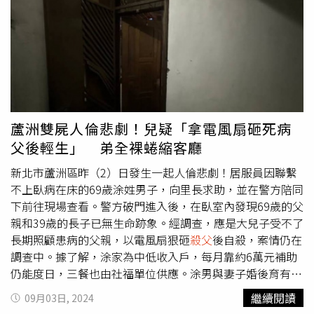
是溺斃，在老家家門口辦的喪事，她也去幫了忙，記得劉男
生命的人繩之以法，2007年18歲的她開始就讀法學院，7年
當時哭得很傷心。鄰居還說，辦完喪事後，劉男就離開了村
後成為合格的律師，然後在2023年，她通過了民警的公開
子，再過半個月警方來到村裡，從後山挖出了劉父遺體進行
考試，在今年早些時候加入時，她提出了一個具體要求，就
屍檢，才知道這是一起人為製造的謀殺案。劉男表哥也告訴
是希望自己被分配到兇殺組，她知道自己能在那裡追蹤並逮
記者，今年6月劉父在他家吃飯，正好聽見劉男要父親回家
捕兇手。在那裡她開始收集有關兇手的下落，並找到了於
去拿身分證，回想起來那時候就是在買保險。劉男表哥感慨
2019年簽發的最後一張逮捕令。上週她的團隊終於找到了
表示，「誰想得到他能幹出這樣的事情呢？」目前，劉男因
兇手的藏身之處，並於25日晚上在農田中將他逮捕。此後，
為涉嫌故意殺人、保險詐騙被刑事拘留，且案件仍在進一步
兇手遭判決確定將送進監獄服刑12年，而該刑期是在他缺席
蘆洲雙屍人倫悲劇！兒疑「拿電風扇砸死病
偵辦中。
的情況下被判處。
父後輕生」 弟全裸蜷縮客廳
新北市蘆洲區昨（2）日發生一起人倫悲劇！居服員因聯繫
不上臥病在床的69歲涂姓男子，向里長求助，並在警方陪同
下前往現場查看。警方破門進入後，在臥室內發現69歲的父
親和39歲的長子已無生命跡象。經調查，應是大兒子受不了
長期照顧患病的父親，以電風扇狠砸
殺父
後自殺，案情仍在
調查中。據了解，涂家為中低收入戶，每月靠約6萬元補助
仍能度日，三餐也由社福單位供應。涂男與妻子婚後育有1
女2男，除了女兒外，其餘家庭成員全患有精神方面疾病。
繼續閱讀
09月03日, 2024
涂妻這2年精神狀況惡化，已被送往療養院，涂家2子皆為精