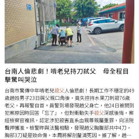
琪提及，法官在法庭上對延押公文懶得多講幾句，只說「在
這裡簽一簽就好了」、「省得我還要找人送去北所給你
們」，但去年不准柯文哲寄辭職信，隨手丟給媒體公布，又
對外說公布辭職就成立，「想提人出來玩弄羞辱一番，不必
按什麼程序給單子，高興想提就提，先生在他們眼中就像狗
一樣，沒有人權、拖了就走，找9個月沒證據，不肯承認人
家無罪，就說案情晦暗不明、要一押再押，意思是案情越查
越晦暗不明？要押到生出你們滿意的證據為止？」陳佩琪
說，請問柯文哲犯了什麼罪？一個京華城案通過的委員會成
員都沒事，那不代表這案子通過是合法的嗎？一個沒有介入
台南人倫悲劇！啃老兒持刀弒父 母全程目
的市長卻要被羈押9個月不放，「為什麼他當了25年救人無
擊驚叫哭泣
數的醫師、8年台北市長、在野黨的創黨黨主席，他的生命
和人權在台灣社會好像螻蟻般，如此被輕蔑、欺壓著，先生
台南市驚傳中年啃老兒
殺父
人倫悲劇！長期工作不穩定的49
都被如此對待了，那其他的人呢......」。最後，陳佩琪再談
歲趙姓男子23日與父親口角後，竟失控持水果刀刺殺76歲
及要成立「司法人權促進會」，認為台灣過去的冤案也不
老父，再報警自首。員警到場發現趙父身亡，他24日被問到
少，難道沒有這種類似的司法人權組織嗎？包括李師科案、
犯案原因時回答「忘了」，但對衝動失手
殺父
深感後悔，案
淡水媽媽嘴案和軍法審理的江國慶案，「殷鑑不遠，為什麼
經檢察官複訊，認定涉犯殺害直系血親尊親屬重罪，向法院
時至今日，還會有柯文哲這種冤獄案存在呢？」
聲押獲准。檢警昨與法醫相驗，發現趙父胸腹部共中4刀，
胸部3刀疑是致命傷，本周將解剖釐清死因。據了解，趙男