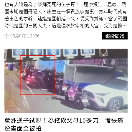
也有人說是為了祭拜冤死的伍子胥。1.屈原投江：屈原，戰
國末期楚國丹陽人，出生在一個貴族家庭裏。青年時代就有
著出色的才幹，踏進楚國朝廷不久，便受到賞識，當了戰國
時代楚國的三閭大夫，這是僅次於宰相的大官，受到楚懷王
的重用，引起上官大夫靳尚及及令尹子蘭的嫉妒，不斷在楚
繼續閱讀
06月07日, 2026
懷王的面前詆毀屈原。他提倡要團結其他國家，來抵抗野心
很大的秦國。但是楚懷王聽信了小人的讒言，不肯聽從屈原
的勸告，結果被騙到秦國，關了起來，最後並死在秦國。繼
位的楚襄王也受到小人的挑撥離間，誤信屈原有很多壞處，
不但沒有聽從屈原明智的勸告，還把他逐出郢都，流落到漢
北。 心懷大志，一直有志報國，卻一直未獲重用，鬱鬱不
得志。常常獨自在江邊徘徊嘆息。有一天，一位在江邊釣魚
的漁夫問他為什麼這麼失意落魄，屈原嘆氣的說：「舉世皆
醉唯我獨醒，舉世皆濁唯我獨清。」心中的感嘆和無奈，在
話裏表露無疑。 後來，他在心灰意冷之餘，寫下了憂國憂
民的《離騷》、《天問》、《九歌》等不朽詩篇，他所寫的
「離騷」，充分刻劃一個愛國知識分子的憂愁幽思，是中國
蘆洲逆子弒親！為錢砍父母10多刀 慌張逃
文學史上珍貴的詩篇。五月初五這天，在寫下了絕筆作《懷
逸畫面全被拍
沙》之後，這位懷才不遇的詩人就抱著砂石，自投於汨羅江