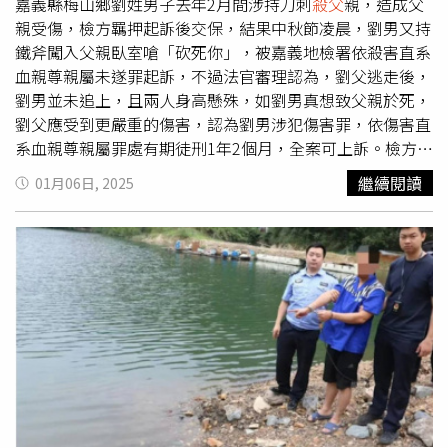
害直系血親尊親，屬犯罪嫌疑重大，是最輕本刑5年以上的
嘉義縣梅山鄉劉姓男子去年2月間涉持刀刺
殺父
親，造成父
重罪，有逃亡的高度可能，依其家庭狀況及面臨重罪之訴
親受傷，檢方羈押起訴後交保，結果中秋節凌晨，劉男又持
追，有相當理由認有逃亡之虞；他所犯殺害直系血親尊親屬
鐵斧闖入父親臥室嗆「砍死你」，被嘉義地檢署依殺害直系
罪，且對社會秩序造成嚴重危害，非予羈押顯難進行追訴，
血親尊親屬未遂罪起訴，不過法官審理認為，劉父逃走後，
因此有羈押之必要。
劉男並未追上，且兩人身高懸殊，如劉男真想致父親於死，
劉父應受到更嚴重的傷害，認為劉男涉犯傷害罪，依傷害直
系血親尊親屬罪處有期徒刑1年2個月，全案可上訴。檢方起
訴指控劉男去年2月涉持刀刺
殺父
親，造成父親受傷，6月交
繼續閱讀
01月06日, 2025
保後，疑似因無處可去，竟無視保護令約束，回梅山鄉老家
與父親同住，更在中秋節9月17日失控，持鐵斧砍
殺父
親，
還嗆要「砍死你」，劉父受傷跑到鄰居家求助報警才逃過一
劫。檢察官認為劉男犯行惡性重大，對家人危害甚鉅，殺害
父親未遂後絲毫沒有悔意，泯滅人性、有危險性，依殺害直
系血親尊親屬未遂罪起訴，並建議法院從重量刑。劉男否認
傷害父親，辯稱案發前在家附近，被告與幾個陌生人發生口
角，被告有報警，擔心他們來尋仇，就先把鐵斧從倉庫拿到
自己房間，案發當晚聽到異聲，才把鐵斧拿在手上在家中巡
視，到父親房門外直接推開門，當時父親躺在地板上滑手
機，見狀出手和劉男搶鐵斧，最後跑去找鄰居報警。劉男