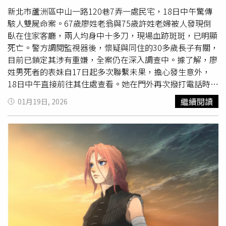
中，悲壯殉國。楚國的人民知道這個消息之後，都不約而同
新北市蘆洲區中山一路120巷7弄一處民宅，18日中午驚傳
的趕到江邊來，想找尋他們所敬愛的屈原，可是一直都找不
駭人雙屍命案。67歲廖姓老翁與75歲許姓老婦被人發現倒
到屈原的身體。為了不讓水中的魚蝦把屈原的身體吃掉，他
臥在住家客廳，兩人均身中十多刀，現場血跡斑斑，已明顯
們就在江上劃著龍舟、敲鑼打鼓，希望能將魚蝦趕跑；還用
死亡。警方調閱監視器後，懷疑與同住的30多歲長子有關，
粽葉包米飯，作成粽子，投到江餵給魚蝦吃，希望屈原的身
目前已鎖定其涉有重嫌，全案仍在深入調查中。據了解，廖
體不要受到傷害。這就是划龍舟、包粽子的由來。 2.曹娥投
姓男死者的表妹自17日起多次聯繫未果，擔心發生意外，
江：曹娥為東漢時代的孝女，上虞皂湖鄉曹家堡人。父親曹
18日中午直接前往其住處查看。她在門外再次撥打電話時，
盱駕船在舜江中不幸被江水淹死，不得其屍。年僅十四歲的
聽見屋內傳來手機鈴聲，卻始終無人應門，直覺情況不對，
繼續閱讀
01月19日, 2026
曹娥日夜沿江哭號，找尋父親的屍體，找了十七天仍然找不
隨即報警求助。警方會同鎖匠破門進入後，赫然發現廖姓老
到，於是投江自盡，這天正是五月初五。幾天之後，曹娥的
夫妻雙雙倒臥在客廳，身上多處刀傷，已無生命跡象。鑑識
屍體浮出江面，並且還抱著父親的屍體。 後人為紀念曹娥
人員到場採證後確認，兩名死者均身中十多刀，死亡時間研
的孝節，在曹娥投江之處興建曹娥廟，她所居住的村鎮改名
判已超過一天，詳細死因仍待進一步相驗釐清。警方也立即
為曹娥鎮，曹娥殉父之處定名為曹娥江。有些地方習慣在龍
封鎖現場，展開全面調查。警方指出，死者夫妻平時與長子
舟上供曹娥塑像，就是為了感念她的孝行。 3.伍子胥惨遭陷
同住，調閱監視器畫面發現，廖姓長子於17日晚間9時許清
害：伍子胥名員，楚國人，父兄均為楚王所殺，後來子胥棄
理身上血跡換衣後，神情慌張地騎乘機車離開住處，將機車
暗投明，投奔吳國。在吳國，伍子胥協助公子光姬光成為吳
棄置在三重後再搭計程車至新莊，警方已全力追查其下落。
王闔閭，擊敗楚國，破楚首都郢。當時楚平王已死，子胥掘
此外，鄰居也向警方表示，近期樓上常傳出劇烈聲響，尤其
墓鞭屍三百，以報
殺父
兄之仇。闔閭與越王勾踐大戰時中箭
在17日下午4時許，曾密集聽見敲擊地板與牆壁的聲音，當