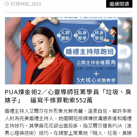
家暫住，沒想到才離開短短幾天，小兒子竟突然發狂對老父
繼續閱讀
07月04日, 2023
痛下殺手。死者的次子受訪時表示，弟弟疑似不滿父親一直
勸他找工作，不要整天待在家中，因此激怒弟弟遭一刀刺
死，他也後悔若早知道弟弟有異樣舉動，決不會讓父親與弟
弟同住，「事情發生後，我們真的痛心也很憎恨他，我父親
的身體很強壯，好好一個人結果被自己的兒子殺死」，並希
望弟弟能受到應有的法律制裁，「我擔心他出來後，可能會
傷及無辜，這是難以預料的。」
PUA煉金術2／心靈導師狂罵學員「垃圾、臭
婊子」 逼寫千條罪勒索552萬
婚禮主持人艾爾莎在外形象光鮮亮麗、溫柔自信，被許多新
人封為完美婚禮主持人，她還開班授課傳授溝通表達和婚禮
主持技巧，其學員花花卻出面投訴，指艾爾莎擅長PUA（渣
男心理操控術）技巧，在課堂上常罵她「賤人、垃圾、臭婊