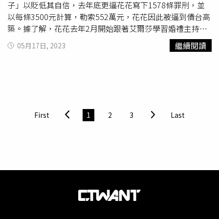
子」以貶低其自信，去年底更逼花花寫下1578條罪刑，並
以每條3500元計算，勒索552萬元，花花因此被逼到債台高
築。據了解，花花去年2月開始跟著艾爾莎學習婚禮主持技
巧，艾爾莎則以人生導師自居，灌輸「只有我能讓你成為更
繼續閱讀
05月17日, 2023
好的自己」、「跟著我讓你飛」等觀念，花花對此深信不
疑，每天花費6到12小時上課外，艾爾莎還會以「說我壞
話」、「不負責任」等理由要求花花支付「禮物金」，花花
為避免「老師」生氣只能照單全收。艾爾莎開班授課傳授溝
通表達和婚禮主持技巧，如今被控把學員當肥羊狠宰，用各
種不合理的理由要求學員支付禮物金。（圖／周志龍攝）花
First
1
2
3
Last
花的忍讓使艾爾莎更加變本加厲，去年12月23日到25日，
艾爾莎在課堂上持續找花花麻煩，怪她態度不佳、不負責
任、扮小白兔裝可憐，在3天內逼迫花花寫下自己的1578條
罪狀，花花在長期的精神霸凌下身心俱疲，這才決定錄音以
求自保。「一定要用這種姿態活是不是？一定要把自己活得
跟垃圾和狗屎一樣是不是？」根據花花提供的錄音檔，艾爾
莎在課堂上的言行與其營造的「溫柔大姊姊」形象大相逕
庭，她稍不順心就對學員大吼大叫，而她明明收取每小時
1500元的鐘點費，卻指責花花讓她「不能吃、不能睡，把