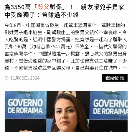
說，他身高180 公分，父親身高165 公分，如果持鐵斧站著
為3550萬「
殺父
騙保」！ 親友曝兇手是家
揮砍，父親不可能閃得掉，他沒有故意殺害或傷害父親的意
中受寵獨子：曾賺過不少錢
思，只是過失誤傷而已。法官今做出判決，認同劉男說法，
指檢察官指被告涉犯殺人未遂罪，法院認為被告僅成立傷害
今年8月，中國湖南省發生一起駕車墜河事件，駕駛車輛的
直系血親尊親屬罪，推翻檢觀點，變更起訴法，並列舉多個
劉姓男子退車逃生，副駕駛座上的劉男父親卻不幸喪命。令
理由。判決指出，劉男早有傷害父親前科，且鐵斧長60公
人吃驚的是，近期中國警方揭露，這竟然是一起為了騙取人
分，重1.535 公斤，並非短小、具相當重量，客觀上稍有不
民幣790萬（約新台幣3542萬元）保險金，不惜弒父騙保的
慎極易砍、撞成傷，但劉父到大林慈濟醫院急診，右臉2公
蓄意謀殺事件。中國媒體進一步揭露，狠心弒父的劉男出身
分撕裂傷，其餘擦挫傷、骨折傷勢應是和被告爭搶鐵斧過程
農村，是倍受寵愛的家中獨子，此前也曾靠做生意賺了不少
碰撞、拉扯、跌倒所致。法官認為，兩人聲稱搶奪鐵斧的拉
錢。不過劉男發跡並未回饋父母，自己與妻女住在城市，之
扯過程僅數秒，之後劉父放手逃出，劉男並未繼續追上，且
後欠了債竟然還把主意打到年邁的父親頭上，讓人不齒。根
繼續閱讀
11月02日, 2024
案發之前，父子倆並無任何衝突或爭執，尤其劉男正值壯
據「此前報導」，今年8月，劉姓男子駕駛的車輛在湖南省
年，2人身高差異懸殊，被告如想致人於死，劉父受傷應更
安化縣肖家灣落水，劉男提前跳車保住一命，副駕駛座上的
重，且劉父奪門逃出時，劉男快速追擊取其性命不是難事，
劉父卻不幸喪命。當地警方因為劉男面對父喪消息太過冷靜
但劉男卻沒有，與一般殺人犯行的客觀常態有異。法官認
生出疑心，事後追查更發現劉男近期才替老父在不同保險公
為，劉男係犯刑法第280 條、第277 條第1 項之傷害直系血
司購買7份意外險，還積欠超過人民幣100萬元（約新台幣
親尊親屬罪，劉男傷害父親後，本應改過，結果又因搶斧頭
448萬元）以上的債務，終於揭露了這起「
殺父
騙保」的冷
造成劉父受傷，且違反保護令，顯見被告守法觀念不佳，惟
血弒親案件。事件曝光，引起中國民眾熱議，陸媒《紅星新
斟酌被告坦承大部分客觀事實，爭執主觀犯意，對父親表示
聞》派人走訪劉男老家，發現犯下這起弒父案的劉姓男子出