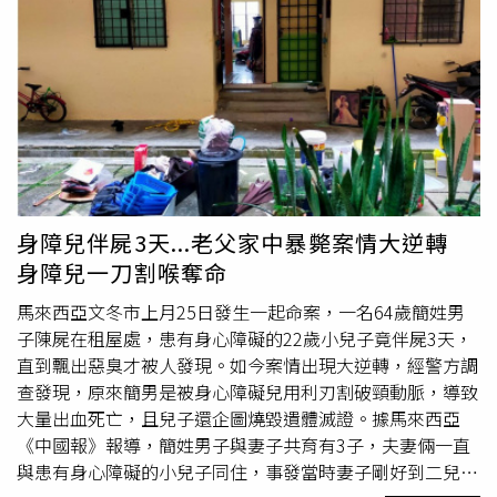
「站在原地不要動！」熟料，城管見王軍反抗還大叫，竟惱
羞更大力拉扯導致餐車翻覆，滾燙的熱油全灑在王軍身上，
痛得王軍撕聲喊叫。沒想到，城管們見狀不是打給救護單
位，而是拔腿逃跑。王軍雖被兒子緊急送醫，但全身燙傷面
積超過80％的他，被醫師判定無法植皮，2天後死亡。但就
在親友們為失去相依為命爸爸的小明傷感時，小明卻開始了
刺殺計畫，他在跟蹤當時的城管後，在同年8月22日、24日
持刀刺殺2名城管，事後冷靜的上課生活，等待警方找上
門。員警從在學校帶走，到在審訊室訊問17歲的小明，都難
身障兒伴屍3天...老父家中暴斃案情大逆轉
以相信誠實、冷靜的他，會犯下如此殘忍罪行，但小明只是
身障兒一刀割喉奪命
流淚的說，「我要讓他們給我爸爸償命，他們害死了我爸
爸」。最終，法官判小明25年徒刑，案件一時也引發民眾熱
馬來西亞文冬市上月25日發生一起命案，一名64歲簡姓男
議。
子陳屍在租屋處，患有身心障礙的22歲小兒子竟伴屍3天，
直到飄出惡臭才被人發現。如今案情出現大逆轉，經警方調
查發現，原來簡男是被身心障礙兒用利刃割破頸動脈，導致
大量出血死亡，且兒子還企圖燒毀遺體滅證。據馬來西亞
《中國報》報導，簡姓男子與妻子共育有3子，夫妻倆一直
與患有身心障礙的小兒子同住，事發當時妻子剛好到二兒子