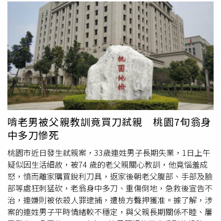
啃老男被父親教訓竟買刀弒親 桃園7旬翁身
中多刀慘死
桃園市近日發生弒親案，33歲連姓男子長期失業，1日上午
疑似因生活細故，被74 歲的老父親關心教訓，他竟惱羞成
怒，憤而離家購買銳利刀具，返家後朝老父腹部、手部及臉
部等處狂刺猛砍，老翁身中多刀、重傷倒地，急救後宣告不
治，連嫌則被依殺人罪逮捕，遭檢方聲押獲准。據了解，涉
案的連姓男子平時情緒較不穩定，與父親長期關係不睦、屢