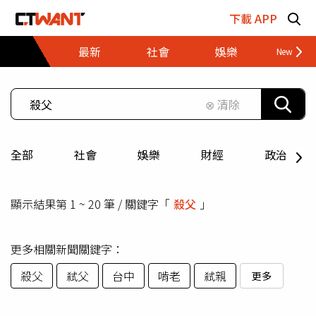
跳至主要內容區塊
下載 APP
最新
社會
娛樂
財經
⊗ 清除
全部
社會
娛樂
財經
政治
顯示結果第 1 ~ 20 筆 / 關鍵字「
殺父
」
更多相關新聞關鍵字：
殺父
弒父
台中
啃老
弒親
更多