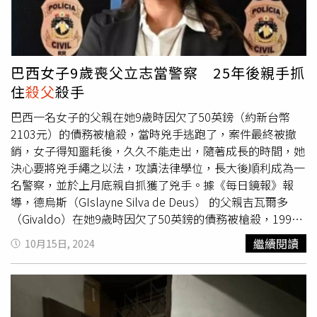
悔意，兼顧日後雙方互動相處、告訴人受傷程度與意見等情
身於湖南安化的農村，當地多以務農、種茶維生，也有不少
狀，量處有期徒刑1年2月。
年輕人出外務工。記者透過對劉男鄰居、親戚的訪談，拼湊
出一些劉男的生活片段。劉男的親友都表示，劉男是家中獨
子，雖然家境不是十分優越，但劉父仍然十分寵愛他。鄰居
巴西女子9歲喪父立志當警察 25年後親手抓
告訴記者：「我看著劉某長大的，穿的吃的，啥樣他爸都買
住
殺父
殺手
給他。」劉男表哥也說：「從小我舅舅對他是沒話說，很寵
他，他是家裡的獨生子。」據了解，劉男成年後出外經商，
巴西一名女子的父親在她9歲時因欠了50英鎊（約新台幣
做過不少生意也賺了不少錢，親友都看到他開著寶馬、林肯
2103元）的債務被槍殺，當時兇手逃跑了，案件最終被撤
汽車回過老家，看得出「條件不差」。不過賺了錢的劉男並
銷，女子得知噩耗後，久久不能走出，隨著成長的時間，她
未回饋父母，親友都表示他很少回到老家，與妻子和3個女
決心要將兇手繩之以法，攻讀法律學位，長大後順利成為一
兒一起住在城裡。劉家老宅甚至還是破舊的木製建築，窗格
名警察，並於上月底親自抓獲了兇手。據《每日鏡報》報
破損、門牌脫落，在一眾新翻修過的房子中十分顯眼。劉男
導，德烏斯（GIslayne Silva de Deus） 的父親吉瓦爾多
雖然曾經商賺了不少錢，但是不曾拿錢修繕父母居住的老
（Givaldo）在她9歲時因欠了50英鎊的債務被槍殺，1999
家。（圖／翻攝紅星新聞）親戚指出，劉男父親一個人獨居
年的一天兇手戈麥斯（Raimundo Gomes）因吉瓦爾多欠他
繼續閱讀
10月15日, 2024
在老家，能做飯但走路不太穩，劉母則一個人在外打工，
50英鎊的債務，雙方因而在酒吧發生激烈的爭執，隨後戈麥
「快一個月沒回來了」。劉男表哥也說，不明白劉男不肯翻
斯拿著手槍回來並向吉瓦爾多的頭部開了一槍，戈麥斯隨即
修老宅的考量是什麼。鄰居表示，劉男長大後回家的次數極
逃跑了，案件最終被撤銷。吉瓦爾多共有5個女兒，德烏斯
少，對他的事情也沒怎麼聽說。但村裡人一開始都以為劉父
是長女，她久久不能走出傷痛，隨著成長她決心將奪取父親