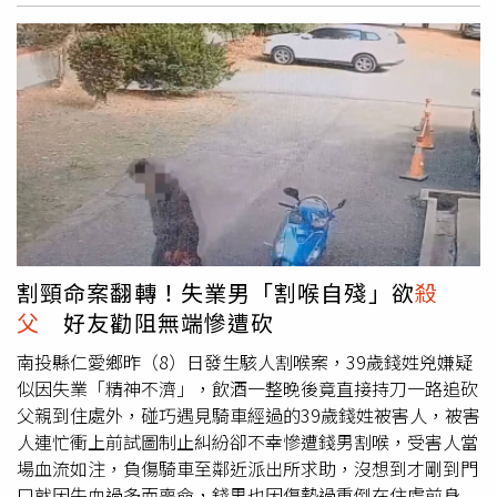
神列管之個案。涂父7月17日由蘆洲衛生所協助申請長照服
務，並從7月23日開始每日使用居家服務。居服員每日按時
前往涂家服務，1日上午進家服務狀況穩定，昨日居服進家
服務時，按門鈴多次都未回應，尋求警方幫忙。警方破門後
才發現69歲涂父倒在床上，及39歲長子倒在床旁，長子脖
子有清晰刀傷，房內還有帶血的電風扇，兩人均無生命徵
象，僅留一名30歲患有思覺失調症的小兒子全裸蹲在客廳，
明顯受到驚嚇。警方調查後初步判定，排除外力介入，應為
大兒子持電風扇狠砸弒父，接著自殺。經了解，大兒子精神
狀況比小兒子穩定，主要是大兒子在照顧父親與弟弟，而涂
父罹患帕金森氏症，臥床多年，大兒子疑似疲於照顧，才親
割頸命案翻轉！失業男「割喉自殘」欲
殺
手弒父後自盡。涂家長女出嫁後鮮少與家中聯繫，昨晚警方
父
好友勸阻無端慘遭砍
通知涂女及女婿從汐止趕至蘆洲現場，協助認屍並配合調
查。涂家小兒子因精神狀況不穩定，被強制送醫。◎勇敢求
南投縣仁愛鄉昨（8）日發生駭人割喉案，39歲錢姓兇嫌疑
救並非弱者，您的痛苦有人願意傾聽，請撥打1995◎如果
似因失業「精神不濟」，飲酒一整晚後竟直接持刀一路追砍
您覺得痛苦、似乎沒有出路，您並不孤單，請撥打1925
父親到住處外，碰巧遇見騎車經過的39歲錢姓被害人，被害
人連忙衝上前試圖制止糾紛卻不幸慘遭錢男割喉，受害人當
場血流如注，負傷騎車至鄰近派出所求助，沒想到才剛到門
口就因失血過多而喪命，錢男也因傷勢過重倒在住處前身