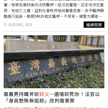
署，檢察官複訊後向法院聲押。經法官審理，認定他涉犯重
罪、有逃亡之虞，且對社會秩序造成嚴重危害，非予羈押顯
難進行追訴，晚間9時許裁定羈押，不禁見。據警方調查，
49歲無業的趙男是家中長子，與父母同住，有多次家暴通報
繼續閱讀
05月24日, 2025
紀錄。趙男疑因身心有狀況長年失業，有按時服藥；母親也
有失能情況，需要他人照顧。趙男
殺父
後，他在北部工作弟
妹，已趕回家中處理。此案發生在23日下午3點左右，趙父
又談及要求兒子去找工作，2人再度發生口角。不料，趙男
竟涉嫌持水果刀刺殺趙父2刀。在場的趙母見狀後，驚叫、
哭泣，鄰居聽到聲音也趕來趙家門口察看。趙男逞凶後，當
下就撥打110報案，並向警方自首殺死父親。警方接報到場
後，見趙男身上有血跡，還交代殺害父親的水果刀就在客
廳。警方趕緊呼叫救護車，但救護車到場時，趙父已傷重不
治。鑑於趙男
殺父
後精神狀況不佳，夜間無法偵訊，先行停
止夜間偵訊，警方24日上午8點提訊趙男，並報請檢察官相
驗，釐清趙父死因。下午將他移送台南地檢署，檢察官複訊
嘉義男持鐵斧砍
殺父
…還嗆砍死你！法官以
後，向台南地方法院聲請羈押。經法官開庭審理後，裁定將
「身高懸殊無追殺」改判傷害罪
趙男羈押，但未禁止接見通信。裁定理由指出，趙男涉犯殺