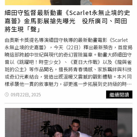
受傷，傷重不治。吳王闔閭死後，其子夫差繼位，吳軍士氣
時未多加留意，如今回想起來令人不寒而慄。警方進一步查
高昂，百戰百勝，越國大敗，越王勾踐投降請和。子胥建
出，廖姓長子近日疑因家產或生活瑣事與父母發生爭執，不
細田守監督最新動畫《Scarlet永無止境的史
議，應徹底消滅越國。越王的謀臣文種﹙名會，字子禽，楚
排除因此痛下殺手。目前新北市警局刑大、蘆洲分局及相關
嘉蕾》金馬影展搶先曝光 役所廣司、岡田
國郢﹚帶著美女珍寶，偷偷獻給吳國太宰伯嚭，伯嚭收受了
單位已組成專案小組，並報請新北地檢署檢察官指揮偵辦，
將生現「聲」
賄賂。讒言陷害子胥，夫差信之，賜子胥寶劍，子胥以此
正全力追緝涉嫌「
殺父
害母」的嫌犯歸案，以釐清確切犯案
死。子胥本為忠良，視死如歸，在死前對鄰舍人說：“我死
動機與經過。逆子棄車繼續逃逸。（圖／翻攝畫面）
由奧斯卡獎提名導演細田守執導的最新動畫電影《Scarlet
後，將我眼睛挖出懸掛在吳京之東門上，以看越國軍隊入城
永無止境的史嘉蕾》，今天（22日）釋出最新預告，首度揭
滅吳”，便自刎而死。夫差聞言大怒，令取子胥之屍體裝在
曉這部跨越中世紀與現代的奇幻冒險篇章。動畫大師細田守
皮革裏於五月五日投入大江，春秋時吳國忠臣伍子胥含冤而
曾以《跳躍吧！時空少女》、《夏日大作戰》以及《龍與雀
死之後，化為濤神。後來吳國人感念伍子胥冤死，便在五月
斑的公主》等作品聞名，擅長將青春情感、家族羈絆與科技
初五這天，乘船在錢塘江打撈他的屍體。不過，學者大多認
或奇幻元素結合，營造出既溫暖又震撼的觀影體驗。本片同
為，五月初五端午節划龍舟不管是紀念屈原、曹娥或伍子
樣承襲他一貫的敘事魅力，卻更進一步拓展到史詩級的時空
胥，基本的出發點都是良善的，何況划龍舟又是一種健身運
格局。史嘉蕾是由蘆田愛菜擔任配音工作。（圖／索尼影業
繼續閱讀
09月22日, 2025
動，就「促進民族健康」這個觀點來看，自然值得發揚，難
提供）《Scarlet永無止境的史嘉蕾》敘述來自中世紀的劍
怪就一直流傳下來了。 不是所有節日都可以互祝快樂，如
士公主史嘉蕾，為了父親的死踏上復仇之路，卻在一次任務
淸明節、端午節！只能互道＂安康＂、＂平安＂、＂吉祥
失敗後誤入「異世界」，並與一位來自現代、懷抱理想的日
＂，因為五月初五端午節是個祭祀節日，這天伍子胥投錢塘
本青年相遇。這段跨越時空的相遇，不僅療癒了她的傷口，
江，曹娥救父投曹娥江，大文豪屈原投汨羅江，是他們悲壯
更動搖了她對復仇唯一信念的執著，當她再次面對
殺父
仇人
犧牲的紀念日子。因此，「端午節」不能說「端午節快
時，內心也迎來最艱鉅的抉擇。在最新預告中，華麗的異世