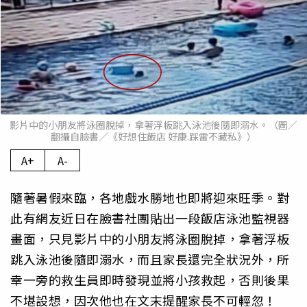
影片中的小朋友將泳圈脫掉，拿著浮板跳入泳池後隨即溺水。（圖／
翻攝自臉書／《好想住飯店 好康.踩雷不藏私》）
A+
A-
隨著暑假來臨，各地戲水勝地也即將迎來旺季。對
此有網友近日在臉書社團貼出一段飯店泳池監視器
畫面，只見影片中的小朋友將泳圈脫掉，拿著浮板
跳入泳池後隨即溺水，而且家長還完全狀況外，所
幸一旁的救生員即時發現並將小孩救起，否則後果
不堪設想，因次他也在文末提醒家長不可輕忽！