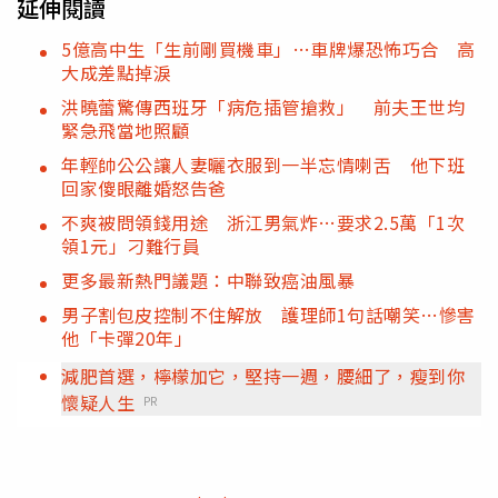
延伸閱讀
5億高中生「生前剛買機車」…車牌爆恐怖巧合 高
大成差點掉淚
洪曉蕾驚傳西班牙「病危插管搶救」 前夫王世均
緊急飛當地照顧
年輕帥公公讓人妻曬衣服到一半忘情喇舌 他下班
回家傻眼離婚怒告爸
不爽被問領錢用途 浙江男氣炸…要求2.5萬「1次
領1元」刁難行員
更多最新熱門議題：中聯致癌油風暴
男子割包皮控制不住解放 護理師1句話嘲笑…慘害
他「卡彈20年」
減肥首選，檸檬加它，堅持一週，腰細了，瘦到你
懷疑人生
PR