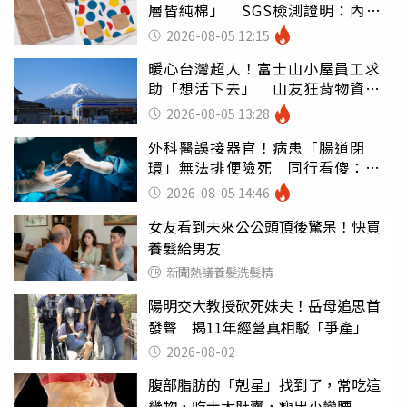
層皆純棉」 SGS檢測證明：內裡
100%聚酯纖維
2026-08-05 12:15
暖心台灣超人！富士山小屋員工求
助「想活下去」 山友狂背物資上
山：台灣真的是寶島
2026-08-05 13:28
外科醫誤接器官！病患「腸道閉
環」無法排便險死 同行看傻：糟
糕至極
2026-08-05 14:46
女友看到未來公公頭頂後驚呆！快買
養髮給男友
新聞熱議養髮洗髮精
陽明交大教授砍死妹夫！岳母追思首
發聲 揭11年經營真相駁「爭產」
2026-08-02
腹部脂肪的「剋星」找到了，常吃這
幾物，吃走大肚囊，瘦出小蠻腰