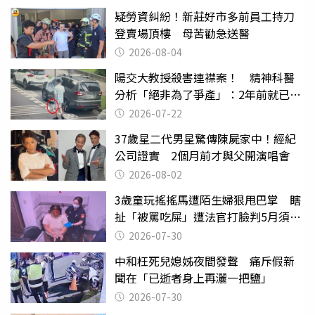
疑勞資糾紛！新莊好市多前員工持刀
登賣場頂樓 母苦勸急送醫
2026-08-04
陽交大教授殺害連襟案！ 精神科醫
分析「絕非為了爭產」：2年前就已言
行詭異
2026-07-22
37歲星二代男星驚傳陳屍家中！經紀
公司證實 2個月前才與父開演唱會
2026-08-02
3歲童玩搖搖馬遭陌生婦狠甩巴掌 瞎
扯「被罵吃屎」遭法官打臉判5月須入
監
2026-07-30
中和枉死兒媳姊夜間發聲 痛斥假新
聞在「已逝者身上再灑一把鹽」
2026-07-30