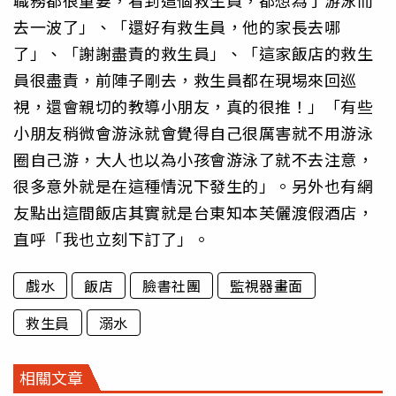
職務都很重要，看到這個救生員，都想為了游泳而
去一波了」、「還好有救生員，他的家長去哪
了」、「謝謝盡責的救生員」、「這家飯店的救生
員很盡責，前陣子剛去，救生員都在現埸來回巡
視，還會親切的教導小朋友，真的很推！」「有些
小朋友稍微會游泳就會覺得自己很厲害就不用游泳
圈自己游，大人也以為小孩會游泳了就不去注意，
很多意外就是在這種情況下發生的」。另外也有網
友點出這間飯店其實就是台東知本芙儷渡假酒店，
直呼「我也立刻下訂了」。
戲水
飯店
臉書社團
監視器畫面
救生員
溺水
相關文章