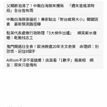
父親節泡湯了！中颱白海豚來攪局 「週末是搖滾時
段」全台皆有雨
中颱白海豚漸逼近！專家點出「對台威脅大小」關鍵因
素 最新預測路徑曝
駐英代表處徵行政助理「5大條件出爐」 網見薪水傻
眼：乾脆找志工
鬼門開遇日全食！歐洲睽違20年天文奇景 命理師：別
恐慌、記住8個字
AIRism不涼不是錯覺！店員看「1數字」揭真相 網
友：原來只是塊布