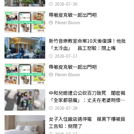
關
2026-07-30
帶著皮克敏一起出門吧
Pikmin Bloom
新竹音樂教室命案10天後復課！他批
「太冷血」 員工怒駁：閉上嘴
2026-07-17
帶著皮克敏一起出門吧
Pikmin Bloom
中和兒媳遭公公砍百刀致死 閨密揭
「全家都惡魔」：丈夫在老婆時懷孕
摔東西
2026-07-28
女子入住飯店遇停電 摸黑下樓被員
工告知：倒閉了