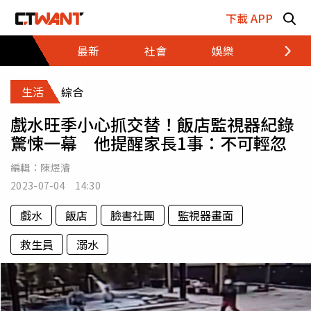
跳至主要內容區塊
下載 APP
最新
社會
娛樂
財經
生活
綜合
戲水旺季小心抓交替！飯店監視器紀錄
驚悚一幕 他提醒家長1事：不可輕忽
編輯：
陳煜濬
2023-07-04 14:30
戲水
飯店
臉書社團
監視器畫面
救生員
溺水