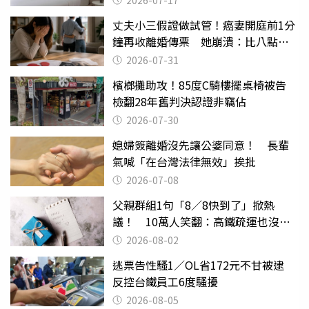
2026-07-17
丈夫小三假證做試管！癌妻開庭前1分
鐘再收離婚傳票 她崩潰：比八點檔
還扯
2026-07-31
檳榔攤助攻！85度C騎樓擺桌椅被告
檢翻28年舊判決認證非竊佔
2026-07-30
媳婦簽離婚沒先讓公婆同意！ 長輩
氣喊「在台灣法律無效」挨批
2026-07-08
父親群組1句「8／8快到了」掀熱
議！ 10萬人笑翻：高鐵疏運也沒列
父親節
2026-08-02
逃票告性騷1／OL省172元不甘被逮
反控台鐵員工6度騷擾
2026-08-05