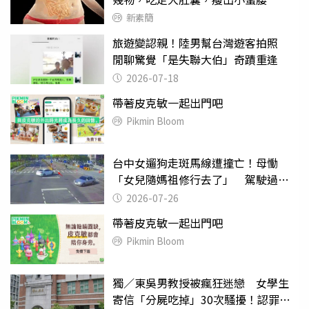
新素簡
旅遊變認親！陸男幫台灣遊客拍照
閒聊驚覺「是失聯大伯」奇蹟重逢
2026-07-18
帶著皮克敏一起出門吧
Pikmin Bloom
台中女遛狗走斑馬線遭撞亡！母慟
「女兒隨媽祖修行去了」 駕駛過失
致死判9月
2026-07-26
帶著皮克敏一起出門吧
Pikmin Bloom
獨／東吳男教授被瘋狂迷戀 女學生
寄信「分屍吃掉」30次騷擾！認罪免