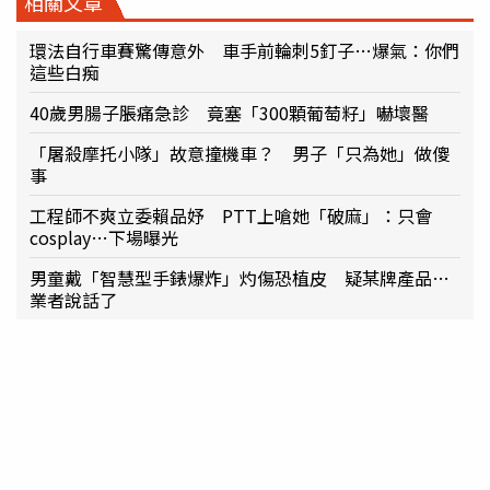
相關文章
環法自行車賽驚傳意外 車手前輪刺5釘子…爆氣：你們
這些白痴
40歲男腸子脹痛急診 竟塞「300顆葡萄籽」嚇壞醫
「屠殺摩托小隊」故意撞機車？ 男子「只為她」做傻
事
工程師不爽立委賴品妤 PTT上嗆她「破麻」：只會
cosplay…下場曝光
男童戴「智慧型手錶爆炸」灼傷恐植皮 疑某牌產品…
業者說話了