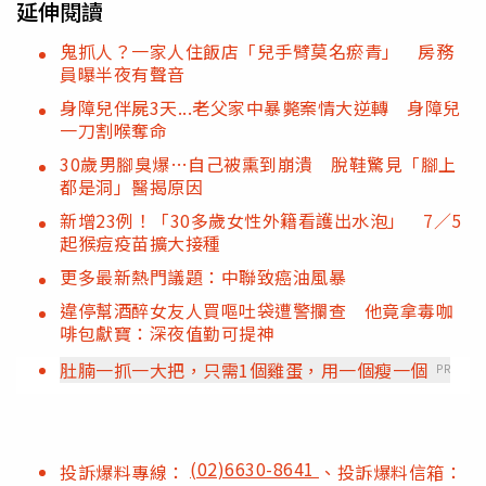
延伸閱讀
鬼抓人？一家人住飯店「兒手臂莫名瘀青」 房務
員曝半夜有聲音
身障兒伴屍3天...老父家中暴斃案情大逆轉 身障兒
一刀割喉奪命
30歲男腳臭爆…自己被熏到崩潰 脫鞋驚見「腳上
都是洞」醫揭原因
新增23例！「30多歲女性外籍看護出水泡」 7／5
起猴痘疫苗擴大接種
更多最新熱門議題：中聯致癌油風暴
違停幫酒醉女友人買嘔吐袋遭警攔查 他竟拿毒咖
啡包獻寶：深夜值勤可提神
肚腩一抓一大把，只需1個雞蛋，用一個瘦一個
PR
(02)6630-8641
投訴爆料專線：
、投訴爆料信箱：