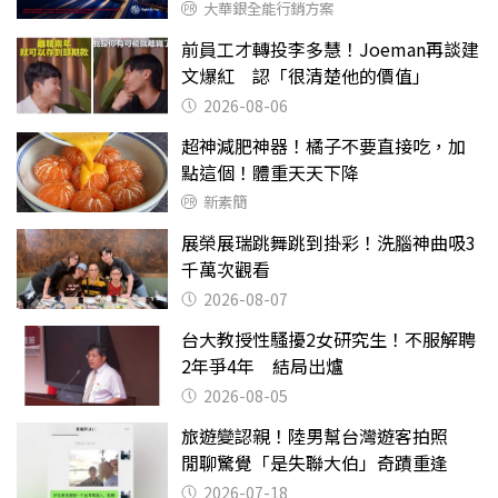
大華銀全能行銷方案
前員工才轉投李多慧！Joeman再談建
文爆紅 認「很清楚他的價值」
2026-08-06
超神減肥神器！橘子不要直接吃，加
點這個！體重天天下降
新素簡
展榮展瑞跳舞跳到掛彩！洗腦神曲吸3
千萬次觀看
2026-08-07
台大教授性騷擾2女研究生！不服解聘
2年爭4年 結局出爐
2026-08-05
旅遊變認親！陸男幫台灣遊客拍照
閒聊驚覺「是失聯大伯」奇蹟重逢
2026-07-18