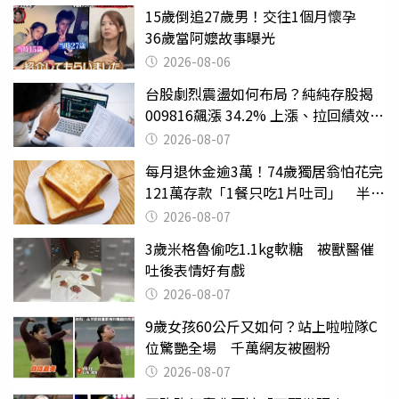
15歲倒追27歲男！交往1個月懷孕
36歲當阿嬤故事曝光
2026-08-06
台股劇烈震盪如何布局？純純存股揭
009816飆漲 34.2% 上漲、拉回績效勝
主動式ETF
2026-08-07
每月退休金逾3萬！74歲獨居翁怕花完
121萬存款「1餐只吃1片吐司」 半年
後暴瘦嚇壞女兒
2026-08-07
3歲米格魯偷吃1.1kg軟糖 被獸醫催
吐後表情好有戲
2026-08-07
9歲女孩60公斤又如何？站上啦啦隊C
位驚艷全場 千萬網友被圈粉
2026-08-07