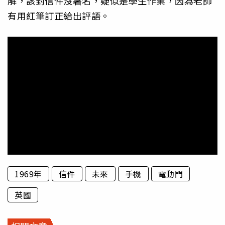
解，該封信件沒署名，疑似是學生作業，因為老師
有用紅筆訂正給出評語。
1969年
信件
未來
手機
電動門
英國