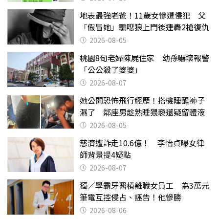
地表最強老爸！11歲女慘遭侵犯 父
「假冒她」騙噁狼上門後連轟2槍復仇
2026-08-05
桃園8旬老婦陳屍住家 幼孫嚇壞報警
「公公殺了婆婆」
2026-08-07
她公開恐怖飛行經歷！搭機睡醒褲子
濕了 鄰座男趁熟睡猥褻還疑留體液
2026-08-05
慈濟遭詐走10.6億！ 李怡貞曝女律
師背景提4疑點
2026-08-07
獨／學霸牙醫槓離職女員工 為3萬元
筆電互控侵占、誣告！他慘勝
2026-08-06