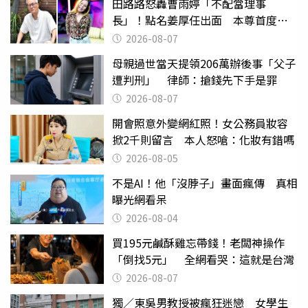
田路路怒轟曹雨婷「不配當理事
長」！點名姜厚任出面 本尊首度回
應了
2026-08-07
母親過世當天提領206萬辦後事「父子
遭判刑」 律師：搶錢先下手是罪
2026-08-07
開會照意外變網紅照！女公務員妝容
掀2千則留言 本人怒嗆：化妝有錯嗎
2026-08-05
不是AI！他「沒脖子」畫面瘋傳 真相
曝光網看呆
2026-08-04
買195元鹹酥雞忘帶錢！老闆神操作
「倒找5元」 全網看哭：這就是台灣
2026-08-07
獨／東吳男教授被瘋狂迷戀 女學生