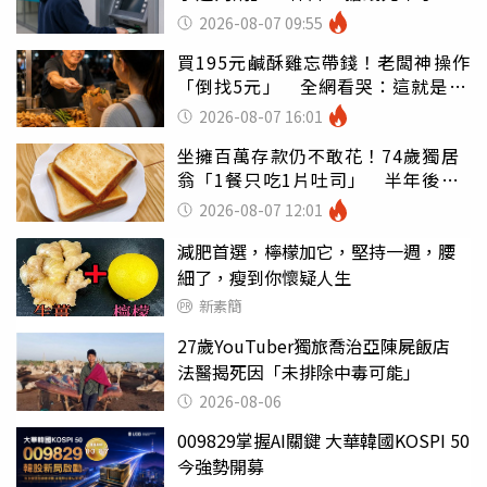
罪
2026-08-07 09:55
買195元鹹酥雞忘帶錢！老闆神操作
「倒找5元」 全網看哭：這就是台
灣
2026-08-07 16:01
坐擁百萬存款仍不敢花！74歲獨居
翁「1餐只吃1片吐司」 半年後暴
瘦嚇壞女兒
2026-08-07 12:01
減肥首選，檸檬加它，堅持一週，腰
細了，瘦到你懷疑人生
新素簡
27歲YouTuber獨旅喬治亞陳屍飯店
法醫揭死因「未排除中毒可能」
2026-08-06
009829掌握AI關鍵 大華韓國KOSPI 50
今強勢開募