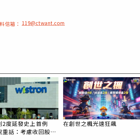
119@ctwant.com
爆料信箱：
PR
利2度延發史上首例
在創世之楓光速狂飆
說重話：考慮收回股務