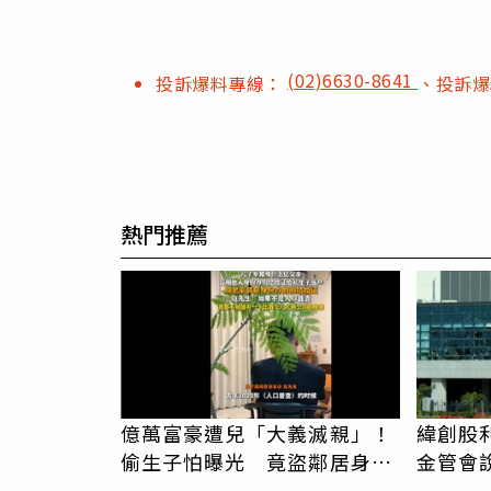
(02)6630-8641
投訴爆料專線：
、投訴
熱門推薦
億萬富豪遭兒「大義滅親」！
緯創股
偷生子怕曝光 竟盜鄰居身份
金管會
辦假證落戶
自辦