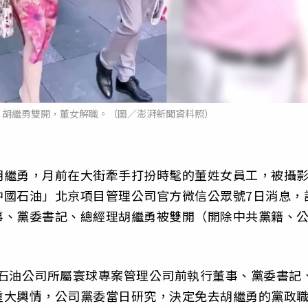
：胡繼勇雙開，董女解職。（圖／澎湃新聞資料照）
胡繼勇，月前在大街牽手打扮時髦的董姓女員工，被攝
中國石油」北京項目管理公司官方微信公眾號7日消息，
事、黨委書記、總經理胡繼勇被雙開（開除中共黨籍、
中國石油公司所屬寰球專案管理公司前執行董事、黨委書記
重大輿情，公司黨委當日研究，決定免去胡繼勇的黨政