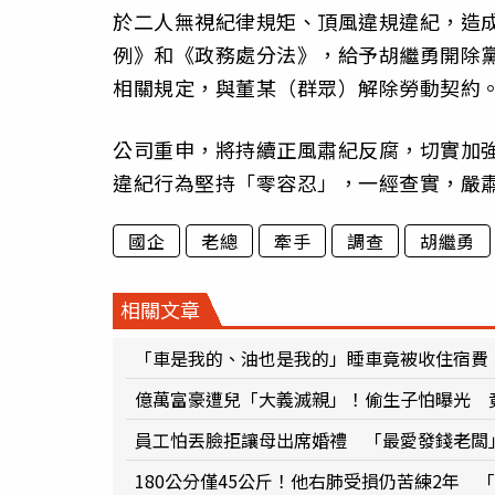
於二人無視紀律規矩、頂風違規違紀，造
例》和《政務處分法》，給予胡繼勇開除
相關規定，與董某（群眾）解除勞動契約
公司重申，將持續正風肅紀反腐，切實加
違紀行為堅持「零容忍」，一經查實，嚴
國企
老總
牽手
調查
胡繼勇
相關文章
「車是我的、油也是我的」睡車竟被收住宿費
億萬富豪遭兒「大義滅親」！偷生子怕曝光 
員工怕丟臉拒讓母出席婚禮 「最愛發錢老闆
180公分僅45公斤！他右肺受損仍苦練2年 