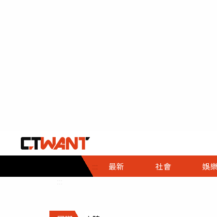
社會首頁
娛樂首頁
財經首頁
政
:::
最新
社會
娛
時事
即時
熱線
:::
直擊
大條
人物
調查
專題
３Ｃ