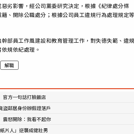
成惡劣影響，經公司黨委研究決定，根據《紀律處分條
黨籍、開除公職處分；根據公司員工違規行為處理規定
。
強幹部員工作風建設和教育管理工作，對失德失範、違
肅依規依紀處理。
解職
 官方一句話打臉飯店
竟盜鄰居身份辦假證落戶
」震怒開除：我看不起你
「紙片人」逆襲成健壯男