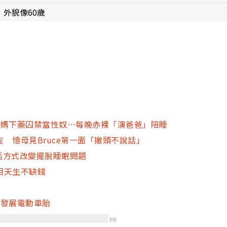
 外貌像60歲
被媽下藥囚禁當性奴…每晚赤裸「演爸爸」陪睡
 憶母見Bruce第一面「撇頭不說話」
生活方式改變擺脫睡眠問題
相天生不缺錢
續發展電動車胎
PR