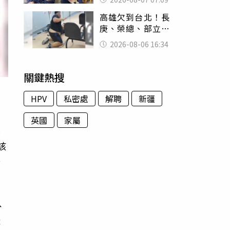
用鮮卑文寫詩？
高雄欠到台北！長
庚、榮總、部立醫
院都受害 「醫療
2026-08-06 16:34
暴力男」離譜紀錄
曝光
關鍵熱搜
HPV
私密處
解聘
新疆
英國
家屬
影
該
公
、
職