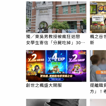
PR
獨／東吳男教授被瘋狂迷戀
楓之谷世界
女學生寄信「分屍吃掉」30次
新
騷擾！認罪免關
PR
創世之楓盛大開服
提離職
方」！
爆料衝
PR