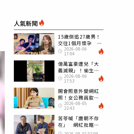
人氣新聞
15歲倒追27歲男！
交往1個月懷孕 36
2026-08-06
歲當阿嬤故事曝光
17:04
億萬富豪遭兒「大
義滅親」！偷生子
2026-08-06
怕曝光 竟盜鄰居
17:53
身份辦假證落戶
開會照意外變網紅
照！女公務員妝容
2026-08-05
掀2千則留言 本人
22:43
怒嗆：化妝有錯嗎
苦苓喊「唐朝不存
在」 網紅批瞎編
歷史：李白、杜甫
2026-08-07 07:09