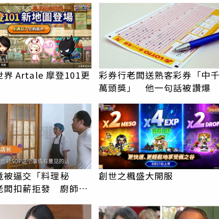
 Artale 摩登101更
彩券行老闆送熟客彩券「中
萬頭獎」 他一句話被讚爆
PR
竟被逼交「料理秘
創世之楓盛大開服
老闆扣薪拒發 廚師怒
上熱搜