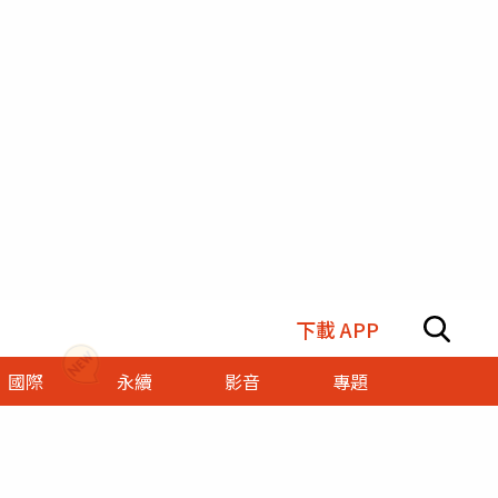
下載 APP
國際
永續
影音
專題