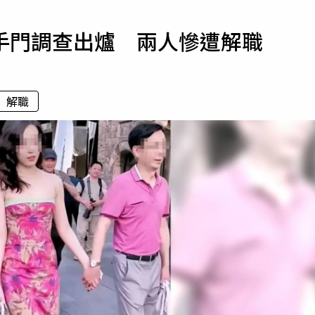
寵物
手門調查出爐 兩人慘遭解職
運勢
運動
梅酒
解職