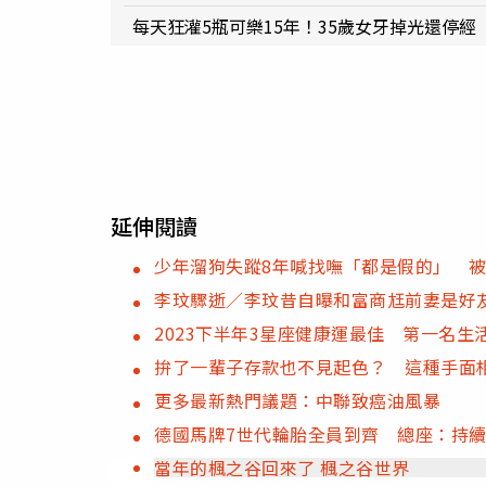
每天狂灌5瓶可樂15年！35歲女牙掉光還停經
延伸閱讀
少年溜狗失蹤8年喊找嘸「都是假的」 
李玟驟逝／李玟昔自曝和富商尪前妻是好友
2023下半年3星座健康運最佳 第一名
拚了一輩子存款也不見起色？ 這種手面
更多最新熱門議題：中聯致癌油風暴
德國馬牌7世代輪胎全員到齊 總座：持
當年的楓之谷回來了 楓之谷世界