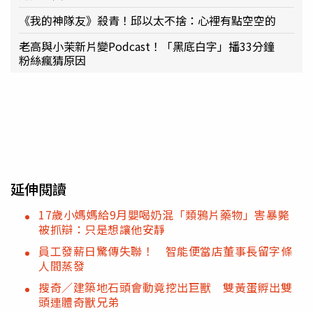
《我的神隊友》殺青！邱以太不捨：心裡有點空空的
老高與小茉新片變Podcast！「黑底白字」播33分鐘
粉絲瘋猜原因
延伸閱讀
17歲小媽媽給9月嬰喝奶混「類鴉片藥物」害暴斃
被抓辯：只是想讓他安靜
員工發薪日驚傳失聯！ 智能便當店董事長留字條
人間蒸發
搜奇／建築地石頭會動竟挖出巨獸 雙黃蛋孵出雙
頭連體奇獸兄弟