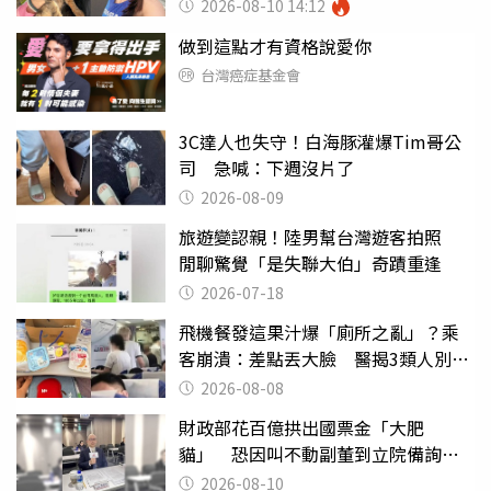
2026-08-10 14:12
做到這點才有資格說愛你
台灣癌症基金會
3C達人也失守！白海豚灌爆Tim哥公
司 急喊：下週沒片了
2026-08-09
旅遊變認親！陸男幫台灣遊客拍照
閒聊驚覺「是失聯大伯」奇蹟重逢
2026-07-18
飛機餐發這果汁爆「廁所之亂」？乘
客崩潰：差點丟大臉 醫揭3類人別亂
喝
2026-08-08
財政部花百億拱出國票金「大肥
貓」 恐因叫不動副董到立院備詢惹
議
2026-08-10