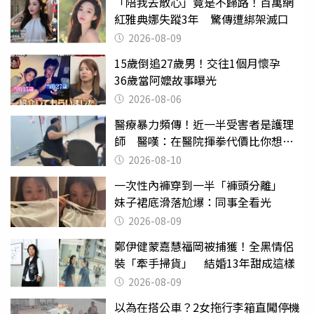
「陪我去散心」竟是不歸路！百萬網
紅雅典娜失蹤3年 驚傳遭綁架滅口
2026-08-09
15歲倒追27歲男！交往1個月懷孕
36歲當阿嬤故事曝光
2026-08-06
醫療暴力頻傳！近一半受害者是護理
師 醫嘆：在醫院揮拳代價比你想像
的還要大
2026-08-10
一次性內褲穿到一半「褲頭分離」
妹子裙底滑落尬爆：同事全看光
2026-08-09
鄭伊健蒙嘉慧福岡被捕獲！全黑情侶
裝「牽手掃貨」 結婚13年甜成這樣
2026-08-09
以為在搭公車？2女拖行李箱直闖停機