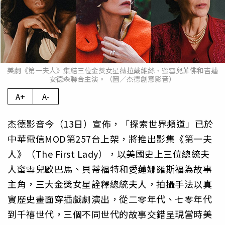
美劇《第一夫人》集結三位金獎女星薇拉戴維絲、蜜雪兒菲佛和吉蓮
安德森聯合主演。（圖／杰德創意影音）
A+
A-
杰德影音今（13日）宣佈，「探索世界頻道」已於
中華電信MOD第257台上架，將推出影集《第一夫
人》（The First Lady），以美國史上三位總統夫
人蜜雪兒歐巴馬、貝蒂福特和愛蓮娜羅斯福為故事
主角，三大金獎女星詮釋總統夫人，拍攝手法以真
實歷史畫面穿插戲劇演出，從二零年代、七零年代
到千禧世代，三個不同世代的故事交錯呈現當時美