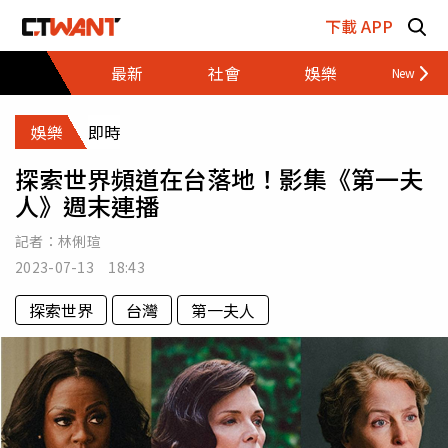
跳至主要內容區塊
下載 APP
最新
社會
娛樂
財經
娛樂
即時
探索世界頻道在台落地！影集《第一夫
人》週末連播
記者：
林俐瑄
2023-07-13 18:43
探索世界
台灣
第一夫人