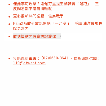
僅此事可攻擊？謝佩芬重提王鴻薇曾「落跑」 王
反問怎都不講苗博雅呢
更多最新熱門議題：俄烏戰爭
FEniX陳峻廷放話開唱「一定脫 」 揪夏浦洋展現性
感男友力
做到這點才有資格說愛你
PR
(02)6630-8641
投訴爆料專線：
、投訴爆料信箱：
119@ctwant.com