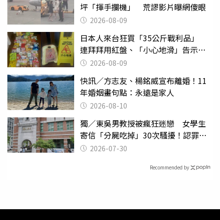
坪「揮手攔機」 荒謬影片曝網傻眼
2026-08-09
日本人來台狂買「35公斤戰利品」
連拜拜用紅盤、「小心地滑」告示牌
也帶回家
2026-08-09
快訊／方志友、楊銘威宣布離婚！11
年婚姻畫句點：永遠是家人
2026-08-10
獨／東吳男教授被瘋狂迷戀 女學生
寄信「分屍吃掉」30次騷擾！認罪免
關
2026-07-30
Recommended by