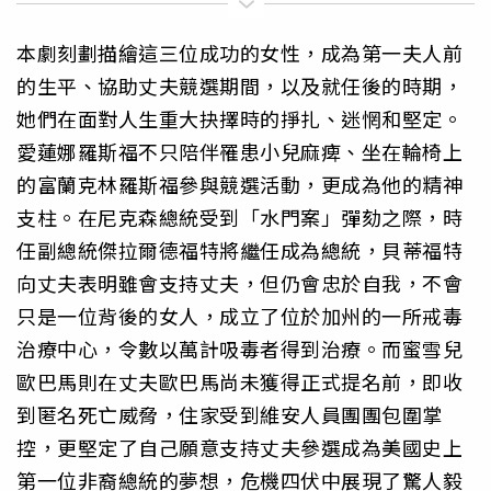
本劇刻劃描繪這三位成功的女性，成為第一夫人前
的生平、協助丈夫競選期間，以及就任後的時期，
她們在面對人生重大抉擇時的掙扎、迷惘和堅定。
愛蓮娜羅斯福不只陪伴罹患小兒麻痺、坐在輪椅上
的富蘭克林羅斯福參與競選活動，更成為他的精神
支柱。在尼克森總統受到「水門案」彈劾之際，時
任副總統傑拉爾德福特將繼任成為總統，貝蒂福特
向丈夫表明雖會支持丈夫，但仍會忠於自我，不會
只是一位背後的女人，成立了位於加州的一所戒毒
治療中心，令數以萬計吸毒者得到治療。而蜜雪兒
歐巴馬則在丈夫歐巴馬尚未獲得正式提名前，即收
到匿名死亡威脅，住家受到維安人員團團包圍掌
控，更堅定了自己願意支持丈夫參選成為美國史上
第一位非裔總統的夢想，危機四伏中展現了驚人毅