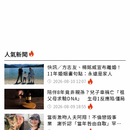
人氣新聞
快訊／方志友、楊銘威宣布離婚！
11年婚姻畫句點：永遠是家人
2026-08-10 12:07
陪伴8年竟非親孫？兒子車禍亡「祖
父母求驗DNA」 生母1反應陷僵局
2026-08-09 18:55
當街激吻人夫阿翔！不倫戀毀事
業 謝忻認「當年咎由自取」罕吐
心聲