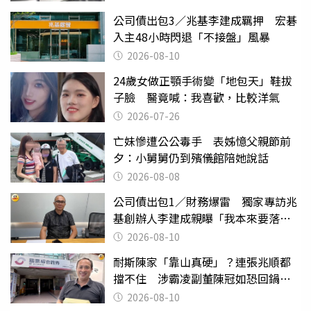
公司債出包3／兆基李建成羈押 宏碁
入主48小時閃退「不接盤」風暴
2026-08-10
24歲女做正顎手術變「地包天」鞋拔
子臉 醫竟喊：我喜歡，比較洋氣
2026-07-26
亡妹慘遭公公毒手 表姊憶父親節前
夕：小舅舅仍到殯儀館陪她說話
2026-08-08
公司債出包1／財務爆雷 獨家專訪兆
基創辦人李建成親曝「我本來要落
跑」
2026-08-10
耐斯陳家「靠山真硬」？連張兆順都
擋不住 涉霸凌副董陳冠如恐回鍋國
票證
2026-08-10