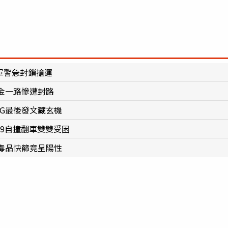
軍警急封鎖搶運
金一路慘遭封路
G最後發文藏玄機
69自撞翻車雙雙受困
毒品快篩竟呈陽性