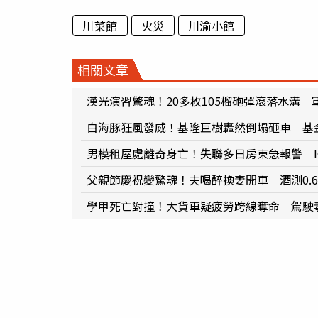
川菜館
火災
川渝小館
相關文章
漢光演習驚魂！20多枚105榴砲彈滾落水溝 
白海豚狂風發威！基隆巨樹轟然倒塌砸車 基
男模租屋處離奇身亡！失聯多日房東急報警 I
父親節慶祝變驚魂！夫喝醉換妻開車 酒測0.
學甲死亡對撞！大貨車疑疲勞跨線奪命 駕駛