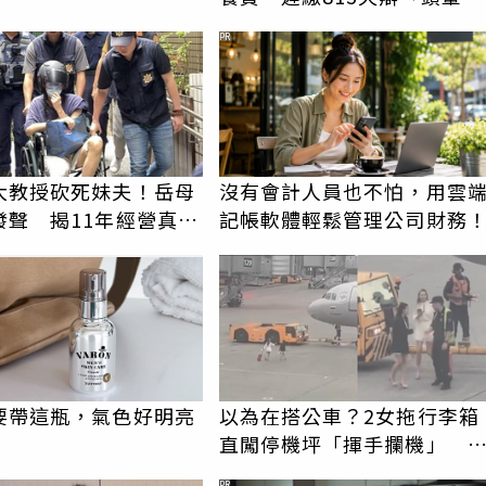
記」判刑結果曝
PR
大教授砍死妹夫！岳母
沒有會計人員也不怕，用雲
發聲 揭11年經營真相
記帳軟體輕鬆管理公司財務
產」
要帶這瓶，氣色好明亮
以為在搭公車？2女拖行李箱
直闖停機坪「揮手攔機」 
謬影片曝網傻眼
PR