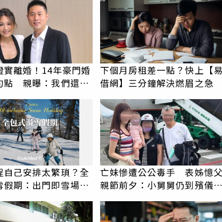
證實離婚！14年豪門婚
下個月房租差一點？快上【
句點 親曝：我們還是
借網】三分鐘解決燃眉之急
程自己安排太繁瑣？全
亡妹慘遭公公毒手 表姊憶
雪假期：出門即雪場，
親節前夕：小舅舅仍到殯儀
包不怕預算爆表！
陪她說話
PR