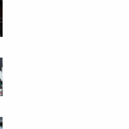
易
父
館