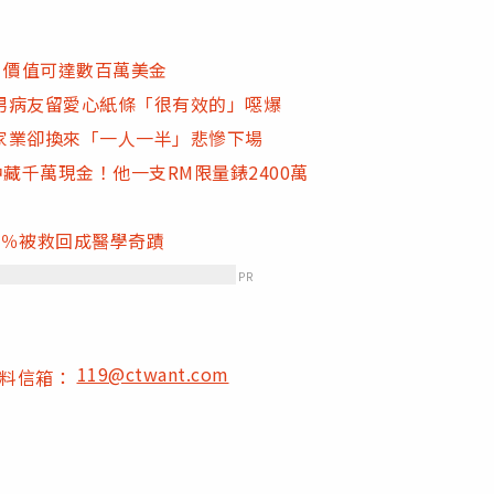
 價值可達數百萬美金
男病友留愛心紙條「很有效的」噁爆
家業卻換來「一人一半」悲慘下場
藏千萬現金！他一支RM限量錶2400萬
0％被救回成醫學奇蹟
PR
119@ctwant.com
爆料信箱：