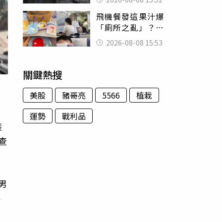
的好累
飛機餐發這果汁爆
「廁所之亂」？乘
客崩潰：差點丟大
2026-08-08 15:53
臉 醫揭3類人別亂
喝
關鍵熱搜
美股
豬哥亮
5566
植栽
運勢
戰利品
裝
查
男
許