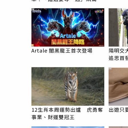
以為絕跡
PR
Artale 闇黑龍王首次登場
陽明交
追思首
駁「爭
PR
12生肖本周運勢出爐 虎勇奪
出遊只
事業、財運雙冠王