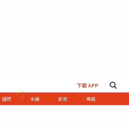
下載 APP
國際
永續
影音
專題