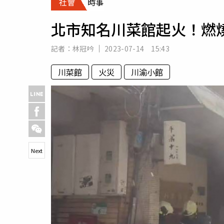
社會
時事
人物
汽車
北市知名川菜館起火！燃
專欄
房產新勢力
記者：
林冠吟
2023-07-14 15:43
川菜館
火災
川渝小館
Next