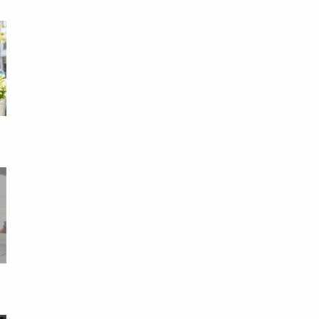
端
！
荒