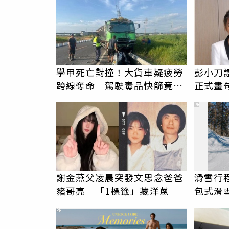
學甲死亡對撞！大貨車疑疲勞
彭小刀
跨線奪命 駕駛毒品快篩竟呈
正式畫
陽性
家人
PR
謝金燕父凌晨突發文思念爸爸
滑雪行
豬哥亮 「1標籤」藏洋蔥
包式滑
一價全
PR