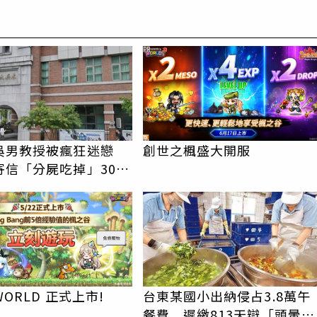
PR
吳男教授被瘋狂迷戀
創世之楓盛大開服
寄信「分屍吃掉」30次
認罪免關
WORLD 正式上市!
台東某國小出納侵占3.8萬午
餐費 遲繳813天辯「頭暈忘