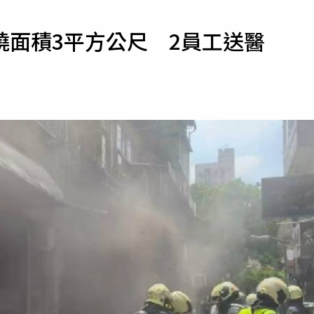
寵物
燒面積3平方公尺 2員工送醫
運勢
運動
梅酒