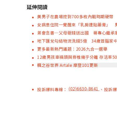
延伸閱讀
美男子在農場挖到700多枚內戰時期硬幣
女病患住院一覺醒來「乳房遭貼藥膏」 
弟會念書…父母砸錢送出國 哥專心繼承
地下匯兌勾結物流洗錢5億 34歲首腦家中
更多最新熱門議題：2026九合一選舉
12歲男孩車禍頭與脊椎幾乎分離 存活率5
楓之谷世界 Artale 摩登101更新
(02)6630-8641
投訴爆料專線：
、投訴