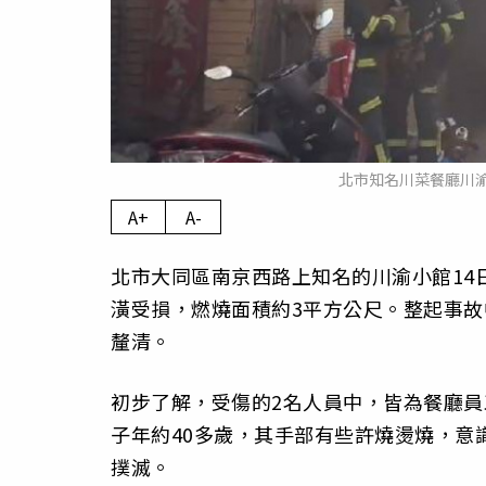
北市知名川菜餐廳川渝
A+
A-
北市大同區南京西路上知名的川渝小館14
潢受損，燃燒面積約3平方公尺。整起事故
釐清。
初步了解，受傷的2名人員中，皆為餐廳員
子年約40多歲，其手部有些許燒燙燒，意識
撲滅。