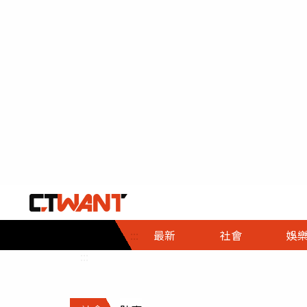
社會首頁
娛樂首頁
財經首頁
政
:::
最新
社會
娛
時事
即時
熱線
:::
直擊
大條
人物
調查
專題
３Ｃ