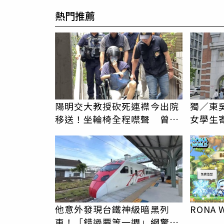
熱門推薦
陽明交大教授砍死連襟今出院
獨／東
移送！坐輪椅全程噤聲 曾稱
女學生
「川普大揭露」害失控殺人
騷擾！
PR
他意外發現台鐵神級暗黑列
RONA 
車！「錯過要等一週」網驚：