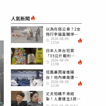
人氣新聞
以為在搭公車？2女
拖行李箱直闖停機
2026-08-09
坪「揮手攔機」
12:54
荒謬影片曝網傻眼
日本人來台狂買
「35公斤戰利
2026-08-09
品」 連拜拜用紅
11:08
盤、「小心地滑」
告示牌也帶回家
狂風暴雨灌進陽
台！他內褲竟遭颱
2026-08-09
風吹走 陳世軒神
13:26
回1句笑翻上萬網友
丈夫怕痛不肯結
紮！人妻連生3孩
控遭家暴淚喊：真
2026-08-08 15:52