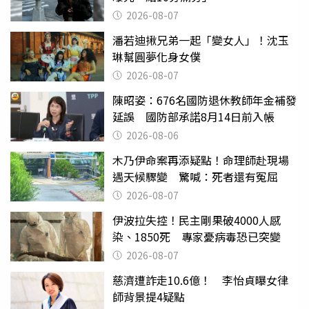
2026-08-07
潘若迪揪兄弟一起「變女人」！沈玉
琳幫圓夢化身女僕
2026-08-07
陳昭姿：676名國防退休教師年金補發
延誤 國防部承諾8月14日前入帳
2026-08-06
木乃伊命案再添疑點！命理師赴現場
遇天候驟變 驚喊：死者還有冤屈
2026-08-07
伊波拉失控！民主剛果破4000人感
染、1850死 專家憂病毒恐已突變
2026-08-07
慈濟遭詐走10.6億！ 李怡貞曝女律
師背景提4疑點