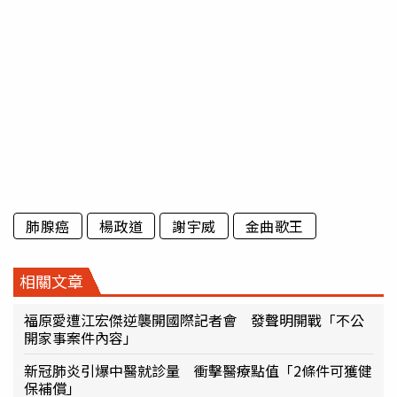
肺腺癌
楊政道
謝宇威
金曲歌王
相關文章
福原愛遭江宏傑逆襲開國際記者會 發聲明開戰「不公
開家事案件內容」
新冠肺炎引爆中醫就診量 衝擊醫療點值「2條件可獲健
保補償」