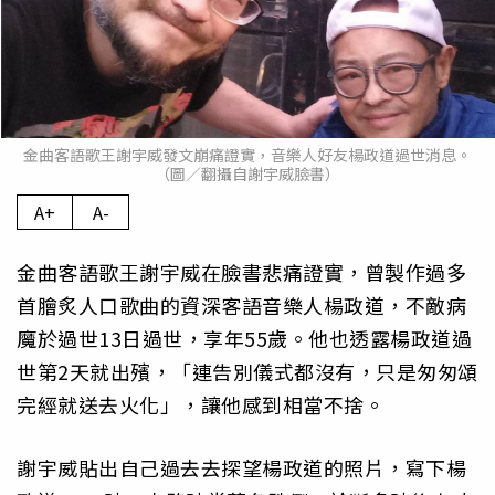
金曲客語歌王謝宇威發文崩痛證實，音樂人好友楊政道過世消息。
（圖／翻攝自謝宇威臉書）
A+
A-
金曲客語歌王謝宇威在臉書悲痛證實，曾製作過多
首膾炙人口歌曲的資深客語音樂人楊政道，不敵病
魔於過世13日過世，享年55歲。他也透露楊政道過
世第2天就出殯，「連告別儀式都沒有，只是匆匆頌
完經就送去火化」，讓他感到相當不捨。
謝宇威貼出自己過去去探望楊政道的照片，寫下楊