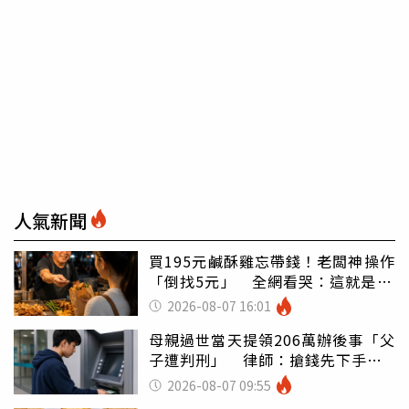
人氣新聞
買195元鹹酥雞忘帶錢！老闆神操作
「倒找5元」 全網看哭：這就是台
灣
2026-08-07 16:01
母親過世當天提領206萬辦後事「父
子遭判刑」 律師：搶錢先下手是
罪
2026-08-07 09:55