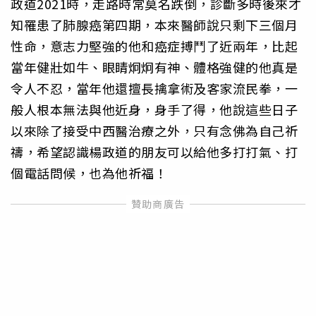
政道2021時，走路時常莫名跌倒，診斷多時後來才
知罹患了肺腺癌第四期，本來醫師說只剩下三個月
性命，意志力堅強的他和癌症搏鬥了近兩年，比起
當年健壯如牛、眼睛炯炯有神、體格強健的他真是
令人不忍，當年他還擅長擒拿術及客家流民拳，一
般人根本無法與他近身，身手了得，他說這些日子
以來除了接受中西醫治療之外，只有念佛為自己祈
禱，希望認識楊政道的朋友可以給他多打打氣、打
個電話問候，也為他祈福！