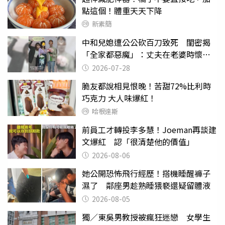
點這個！體重天天下降
新素簡
中和兒媳遭公公砍百刀致死 閨密揭
「全家都惡魔」：丈夫在老婆時懷孕
摔東西
2026-07-28
脆友都說相見恨晚！苦甜72%比利時
巧克力 大人味爆紅！
哈根達斯
前員工才轉投李多慧！Joeman再談建
文爆紅 認「很清楚他的價值」
2026-08-06
她公開恐怖飛行經歷！搭機睡醒褲子
濕了 鄰座男趁熟睡猥褻還疑留體液
2026-08-05
獨／東吳男教授被瘋狂迷戀 女學生