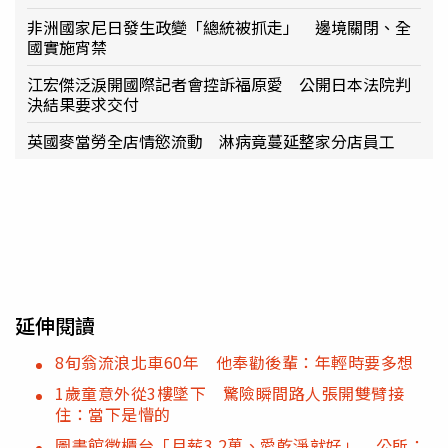
非洲國家尼日發生政變「總統被抓走」 邊境關閉、全
國實施宵禁
江宏傑泛淚開國際記者會控訴福原愛 公開日本法院判
決結果要求交付
英國麥當勞全店情慾流動 淋病竟蔓延整家分店員工
延伸閱讀
8旬翁流浪北車60年 他奉勸後輩：年輕時要多想
1歲童意外從3樓墜下 驚險瞬間路人張開雙臂接
住：當下是懵的
圖書館徵櫃台「月薪3.2萬、愛乾淨就好」 公所：