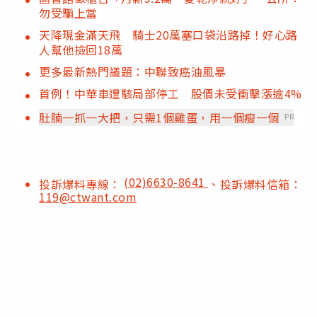
勿受騙上當
天降現金滿天飛 騎士20萬塞口袋沿路掉！好心路
人幫他撿回18萬
更多最新熱門議題：中聯致癌油風暴
首例！中華車遭駭局部停工 股價未受衝擊漲逾4%
肚腩一抓一大把，只需1個雞蛋，用一個瘦一個
PR
(02)6630-8641
投訴爆料專線：
、投訴爆料信箱：
119@ctwant.com