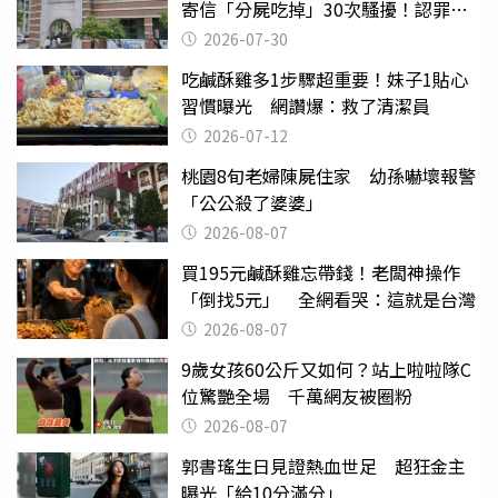
寄信「分屍吃掉」30次騷擾！認罪免
關
2026-07-30
吃鹹酥雞多1步驟超重要！妹子1貼心
習慣曝光 網讚爆：救了清潔員
2026-07-12
桃園8旬老婦陳屍住家 幼孫嚇壞報警
「公公殺了婆婆」
2026-08-07
買195元鹹酥雞忘帶錢！老闆神操作
「倒找5元」 全網看哭：這就是台灣
2026-08-07
9歲女孩60公斤又如何？站上啦啦隊C
位驚艷全場 千萬網友被圈粉
2026-08-07
郭書瑤生日見證熱血世足 超狂金主
曝光「給10分滿分」