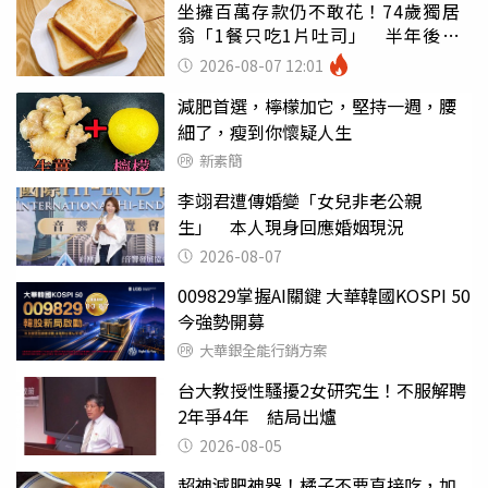
坐擁百萬存款仍不敢花！74歲獨居
翁「1餐只吃1片吐司」 半年後暴
瘦嚇壞女兒
2026-08-07 12:01
減肥首選，檸檬加它，堅持一週，腰
細了，瘦到你懷疑人生
新素簡
李翊君遭傳婚變「女兒非老公親
生」 本人現身回應婚姻現況
2026-08-07
009829掌握AI關鍵 大華韓國KOSPI 50
今強勢開募
大華銀全能行銷方案
台大教授性騷擾2女研究生！不服解聘
2年爭4年 結局出爐
2026-08-05
超神減肥神器！橘子不要直接吃，加