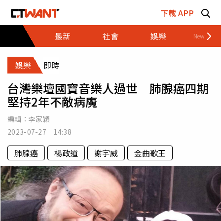
跳至主要內容區塊
下載 APP
最新
社會
娛樂
財經
娛樂
即時
台灣樂壇國寶音樂人過世 肺腺癌四期
堅持2年不敵病魔
編輯：
李家穎
2023-07-27 14:38
肺腺癌
楊政道
謝宇威
金曲歌王