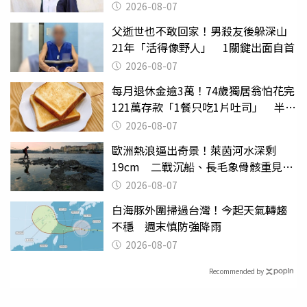
2026-08-07
父逝世也不敢回家！男殺友後躲深山
21年「活得像野人」 1關鍵出面自首
2026-08-07
每月退休金逾3萬！74歲獨居翁怕花完
121萬存款「1餐只吃1片吐司」 半年
後暴瘦嚇壞女兒
2026-08-07
歐洲熱浪逼出奇景！萊茵河水深剩
19cm 二戰沉船、長毛象骨骸重見天
日
2026-08-07
白海豚外圍掃過台灣！今起天氣轉趨
不穩 週末慎防強降雨
2026-08-07
Recommended by