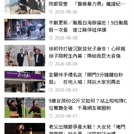
院都受害 「醫療暴力男」離譜紀錄
曝光
2026-08-06
不斷更新／颱風白海豚逼近！9日颱風
假一次看 連江縣停班停課
2026-08-08
徐莉玲打破沉默談兒子身世！心碎揭
徐子翔輕生內幕：帶給我巨大哀傷
2026-08-08
宜蘭伴手禮名店「開門5分鐘麵包秒
殺」 在地人喊：拜託大家別再去
2026-08-03
9歲女孩60公斤又如何？站上啦啦隊C
位驚艷全場 千萬網友被圈粉
2026-08-07
老父出殯變爭產大戰！大女兒「堵門
鎖靈堂」討千萬 法院判決出爐