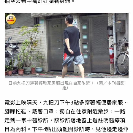
抽空去看中醫好好調養身體。
日前九把刀穿著輕鬆家居服出現在自家附近。（圖／本刊攝影
組）
電影上映隔天，九把刀下午3點多穿著輕便居家服、
腳踩拖鞋、戴著口罩，獨自在住家附近散步，一路
走到一家中醫診所，該診所落地窗上還註明醫療項
目為內科。下午4點出頭離開診所時，見他邊走邊伸