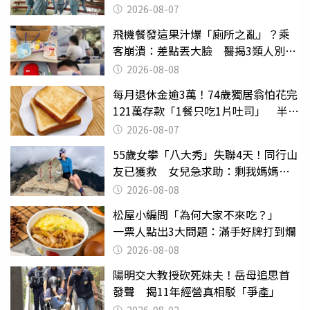
2026-08-07
飛機餐發這果汁爆「廁所之亂」？乘
客崩潰：差點丟大臉 醫揭3類人別亂
喝
2026-08-08
每月退休金逾3萬！74歲獨居翁怕花完
121萬存款「1餐只吃1片吐司」 半年
後暴瘦嚇壞女兒
2026-08-07
55歲女攀「八大秀」失聯4天！同行山
友已獲救 女兒急求助：剩我媽媽還
沒找到
2026-08-08
松屋小編問「為何大家不來吃？」
一票人點出3大問題：滿手好牌打到爛
2026-08-08
陽明交大教授砍死妹夫！岳母追思首
發聲 揭11年經營真相駁「爭產」