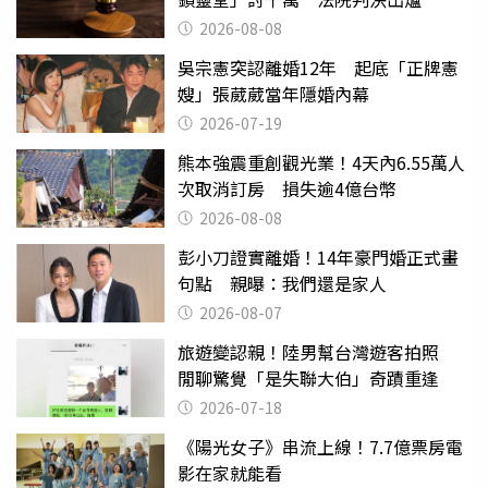
2026-08-08
吳宗憲突認離婚12年 起底「正牌憲
嫂」張葳葳當年隱婚內幕
2026-07-19
熊本強震重創觀光業！4天內6.55萬人
次取消訂房 損失逾4億台幣
2026-08-08
彭小刀證實離婚！14年豪門婚正式畫
句點 親曝：我們還是家人
2026-08-07
旅遊變認親！陸男幫台灣遊客拍照
閒聊驚覺「是失聯大伯」奇蹟重逢
2026-07-18
《陽光女子》串流上線！7.7億票房電
影在家就能看