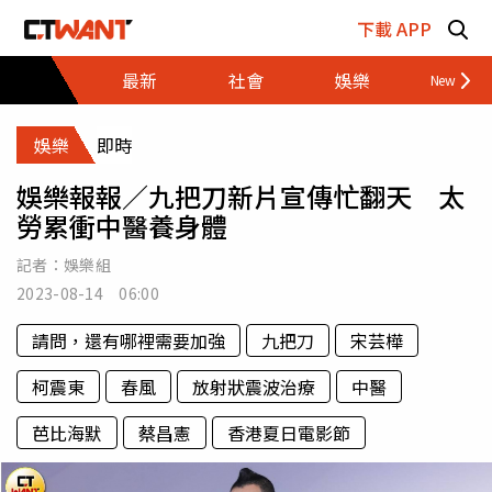
跳至主要內容區塊
下載 APP
最新
社會
娛樂
財經
娛樂
即時
娛樂報報／九把刀新片宣傳忙翻天 太
勞累衝中醫養身體
記者：
娛樂組
2023-08-14 06:00
請問，還有哪裡需要加強
九把刀
宋芸樺
柯震東
春風
放射狀震波治療
中醫
芭比海默
蔡昌憲
香港夏日電影節