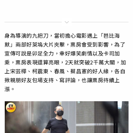
身為導演的九把刀，當初擔心電影遇上「芭比海
默」兩部好萊塢大片夾擊，票房會受到影響，為了
宣傳可說是卯足全力，幸好爆笑劇情以及卡司加
乘，票房表現還算亮眼，2天就突破2千萬大關，加
上宋芸樺、柯震東、春風、蔡昌憲的好人緣，各自
揪親朋好友包場支持、寫評論，也讓票房持續上
漲。