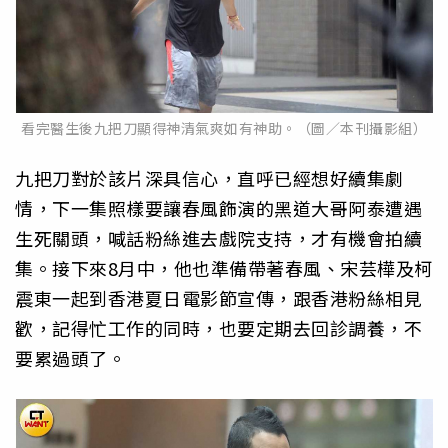
看完醫生後九把刀顯得神清氣爽如有神助。（圖／本刊攝影組）
九把刀對於該片深具信心，直呼已經想好續集劇
情，下一集照樣要讓春風飾演的黑道大哥阿泰遭遇
生死關頭，喊話粉絲進去戲院支持，才有機會拍續
集。接下來8月中，他也準備帶著春風、宋芸樺及柯
震東一起到香港夏日電影節宣傳，跟香港粉絲相見
歡，記得忙工作的同時，也要定期去回診調養，不
要累過頭了。