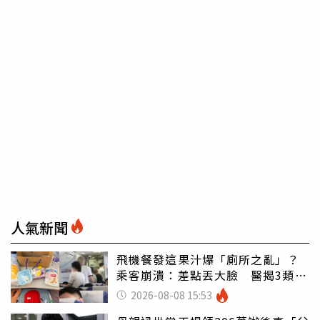
人氣新聞
飛機餐發這果汁爆「廁所之亂」？
乘客崩潰：差點丟大臉 醫揭3類人
別亂喝
2026-08-08 15:53