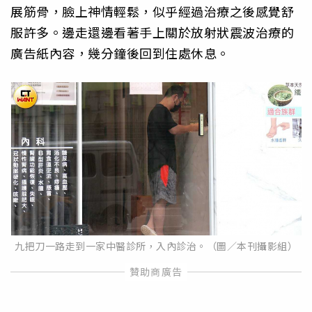
展筋骨，臉上神情輕鬆，似乎經過治療之後感覺舒
服許多。邊走還邊看著手上關於放射狀震波治療的
廣告紙內容，幾分鐘後回到住處休息。
九把刀一路走到一家中醫診所，入內診治。（圖／本刊攝影組）