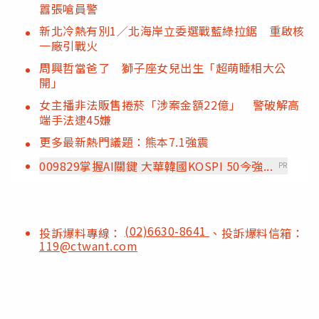
囂張嗆員警
新北冷熱有別1／北海岸立委選戰藍綠拉鋸 重啟核
一廠引戰火
周興哲當爸了 獅子座女兒出生「超萌睡相大公
開」
女主播非法販售捲菸「涉案金額22億」 警破解高
端手法逮45嫌
更多最新熱門議題：熊本7.1強震
009829掌握AI關鍵 大華韓國KOSPI 50今強...
PR
(02)6630-8641
投訴爆料專線：
、投訴爆料信箱：
119@ctwant.com