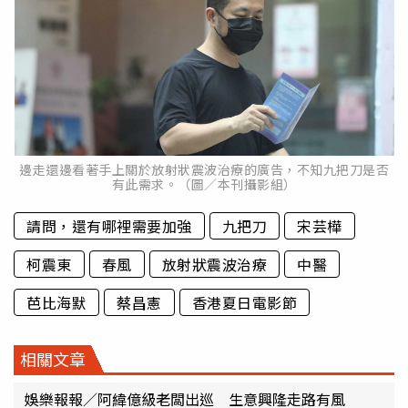
邊走還邊看著手上關於放射狀震波治療的廣告，不知九把刀是否
有此需求。（圖／本刊攝影組）
請問，還有哪裡需要加強
九把刀
宋芸樺
柯震東
春風
放射狀震波治療
中醫
芭比海默
蔡昌憲
香港夏日電影節
相關文章
娛樂報報／阿緯億級老闆出巡 生意興隆走路有風