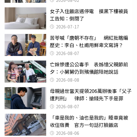
2026-08-02
女子入住飯店遇停電 摸黑下樓被員
工告知：倒閉了
2026-07-17
苦苓喊「唐朝不存在」 網紅批瞎編
歷史：李白、杜甫用鮮卑文寫詩？
2026-08-07
亡妹慘遭公公毒手 表姊憶父親節前
夕：小舅舅仍到殯儀館陪她說話
2026-08-08
母親過世當天提領206萬辦後事「父子
遭判刑」 律師：搶錢先下手是罪
2026-08-07
「車是我的、油也是我的」睡車竟被
收住宿費 官方一句話打臉飯店
2026-08-06