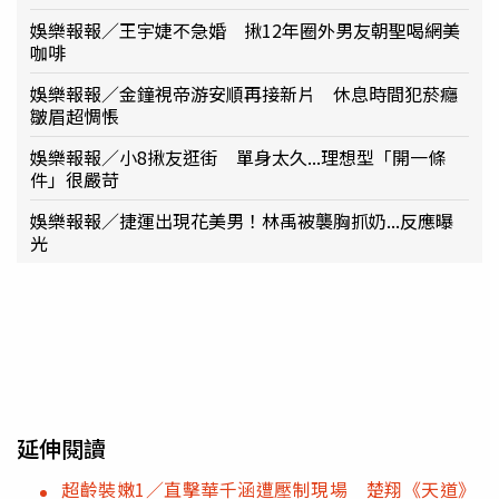
娛樂報報／王宇婕不急婚 揪12年圈外男友朝聖喝網美
咖啡
娛樂報報／金鐘視帝游安順再接新片 休息時間犯菸癮
皺眉超惆悵
娛樂報報／小8揪友逛街 單身太久...理想型「開一條
件」很嚴苛
娛樂報報／捷運出現花美男！林禹被襲胸抓奶...反應曝
光
延伸閱讀
超齡裝嫩1／直擊華千涵遭壓制現場 楚翔《天道》