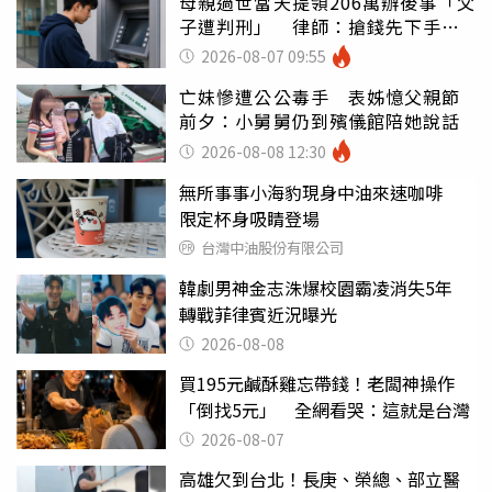
母親過世當天提領206萬辦後事「父
子遭判刑」 律師：搶錢先下手是
罪
2026-08-07 09:55
亡妹慘遭公公毒手 表姊憶父親節
前夕：小舅舅仍到殯儀館陪她說話
2026-08-08 12:30
無所事事小海豹現身中油來速咖啡
限定杯身吸睛登場
台灣中油股份有限公司
韓劇男神金志洙爆校園霸凌消失5年
轉戰菲律賓近況曝光
2026-08-08
買195元鹹酥雞忘帶錢！老闆神操作
「倒找5元」 全網看哭：這就是台灣
2026-08-07
高雄欠到台北！長庚、榮總、部立醫