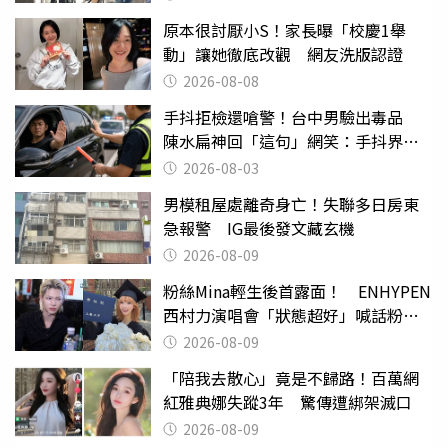
原本很討厭小S！家長曝「校慶1舉
動」讓她徹底改觀 網友洗版認證
2026-08-08
手抖拒檢還嗆警！台中男驗出毒品
陳水扁神回「這句」網笑：手抖界權
威
2026-08-03
男模租屋處離奇身亡！失聯多日房東
急報警 IG最後發文藏玄機
2026-08-09
粉絲Mina輕生後首露面！ ENHYPEN
西村力演唱會「狀態超好」喊話粉
絲：我們心意相通
2026-08-09
「陪我去散心」竟是不歸路！百萬網
紅雅典娜失蹤3年 驚傳遭綁架滅口
2026-08-09