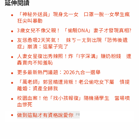
延伸閱讀
「神秘外送員」現身北一女 口罩一脫…女學生瘋
狂尖叫暴動
3歲女兒不像父親！ 「偷驗DNA」妻子才發現真相?
友慫恿吸2天笑氣！ 妹ㄎㄧㄤ到出現「恐怖後遺
症」崩潰：這輩子完了
人妻女星復出秀辣照！炸「I字深溝」賺奶粉錢 遭
轟賣肉不知羞恥
更多最新熱門議題：2026九合一選舉
「萬老師」郭昱晴遭背叛！老公偷吃女下屬 憤提
離婚：資產全歸我
校園血案！他「找小孩報復」隨機捅學生 當場噴
血慘死
做到這點才有資格說愛你
PR