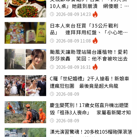
10人桌」她餓到崩潰 網傻眼：讓
店家看笑話
2026-08-09 14:23
日本人來台狂買「35公斤戰利
品」 連拜拜用紅盤、「小心地
滑」告示牌也帶回家
2026-08-09 11:08
颱風天讓助理站陽台護植物！愛莉
莎莎挨轟 笑回：他不會被吹出去
2026-08-09 16:31
C羅「世紀婚禮」2千人搶看！新娘車
遭瘋狂包圍 最後竟是超大烏龍
2026-08-09
慶生變死別！17歲女搭直升機出遊墜
毀「祖孫3人喪命」 家屬看新聞才知
2026-08-09
漢光演習驚魂！20多枚105榴砲彈滾落