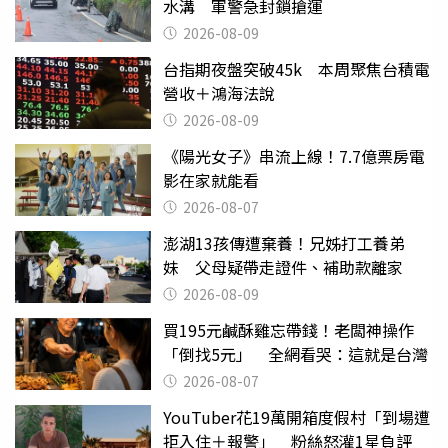
水溝 軍警急封鎖搶運
2026-08-09
台指期夜盤突破45k 本周聚焦台積電
營收＋鴻海法說
2026-08-09
《陽光女子》串流上線！7.7億票房電
影在家就能看
2026-08-07
澎湖13孩傳遭棄養！兄姊打工養弟
妹 父母疑帶走證件、補助款離家
2026-08-09
買195元鹹酥雞忘帶錢！老闆神操作
「倒找5元」 全網看哭：這就是台灣
2026-08-07
YouTuber花19萬開箱度假村「到場遭
拒入住＋報警」 粉絲怒灌1星負評