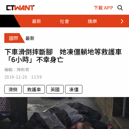
跳至主要內容區塊
下載 APP
最新
社會
娛樂
財經
國際
最新
下車滑倒摔斷腳 她凍僵躺地等救護車
「6小時」不幸身亡
編輯：
陳俐君
2019-12-20 11:59
滑倒
救護車
英國
凍僵