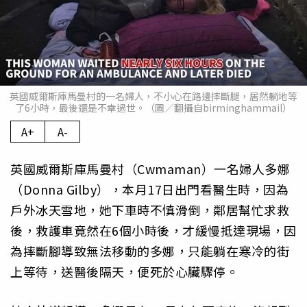
英國威爾斯庫馬曼村的一名婦人，不小心在路邊摔斷腿，居然躺地等
了6小時，最後還是不幸過世。（圖／翻攝自birminghammail）
A+
A-
英國威爾斯庫馬曼村（Cwmaman）一名婦人多娜
（Donna Gilby），本月17日出門看醫生時，因為
戶外冰天雪地，她下車時不慎滑倒，鄰居幫忙求救
後，救護車竟然在6個小時後，才緩慢抵達現場，因
為摔斷腳導致無法移動的多娜，只能躺在寒冷的街
上等待，送醫後隔天，便死於心臟驟停。