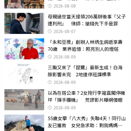
2026-08-08
母親過世當天提領206萬辦後事「父子
遭判刑」 律師：搶錢先下手是罪
2026-08-07
「永和豆漿」創辦人林炳生病逝享壽
70歲 業界追憶：照亮別人的燈塔
2026-08-09
三颱又來了「琵鷺」最新生成！白海
豚影響未完 2地達停班課標準
2026-08-09
以為在搭公車？2女拖行李箱直闖停機
坪「揮手攔機」 荒謬影片曝網傻眼
2026-08-09
55歲女攀「八大秀」失聯4天！同行山
友已獲救 女兒急求助：剩我媽媽還