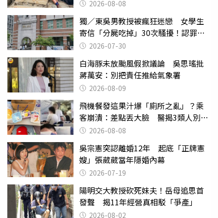
沒找到
2026-08-08
獨／東吳男教授被瘋狂迷戀 女學生
寄信「分屍吃掉」30次騷擾！認罪免
關
2026-07-30
白海豚未放颱風假掀議論 吳思瑤批
蔣萬安：別把責任推給氣象署
2026-08-09
飛機餐發這果汁爆「廁所之亂」？乘
客崩潰：差點丟大臉 醫揭3類人別亂
喝
2026-08-08
吳宗憲突認離婚12年 起底「正牌憲
嫂」張葳葳當年隱婚內幕
2026-07-19
陽明交大教授砍死妹夫！岳母追思首
發聲 揭11年經營真相駁「爭產」
2026-08-02