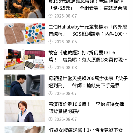
買195元鹹酥雞忘帶錢！老闆神操作
「倒找5元」 全網看哭：這就是台灣
2026-08-07
二伯Hahababy千元童裝標示「內外層
皆純棉」 SGS檢測證明：內裡100%
聚酯纖維
2026-08-05
故宮《龍藏經》打7折仍要131.6
萬！ 店員曝：有人原價188萬付現購
買
2026-08-08
母親過世當天提領206萬辦後事「父子
遭判刑」 律師：搶錢先下手是罪
2026-08-07
慈濟遭詐走10.6億！ 李怡貞曝女律
師背景提4疑點
2026-08-07
47歲女腹痛送醫！1小時後竟誕下女