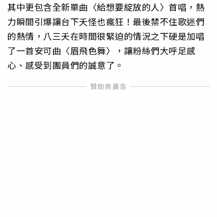
其中更包含全新單曲〈給想要綻放的人〉首唱，熱
力瞬間引爆讓台下夭怪也瘋狂！最後禁不住歌迷們
的熱情，八三夭在時間很緊迫的情況之下硬是加唱
了一首安可曲〈眉飛色舞〉，讓粉絲們大呼足感
心、感受到團員們的誠意了。