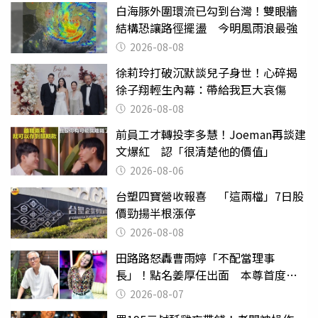
白海豚外圍環流已勾到台灣！雙眼牆
結構恐讓路徑擺盪 今明風雨浪最強
2026-08-08
徐莉玲打破沉默談兒子身世！心碎揭
徐子翔輕生內幕：帶給我巨大哀傷
2026-08-08
前員工才轉投李多慧！Joeman再談建
文爆紅 認「很清楚他的價值」
2026-08-06
台塑四寶營收報喜 「這兩檔」7日股
價勁揚半根漲停
2026-08-08
田路路怒轟曹雨婷「不配當理事
長」！點名姜厚任出面 本尊首度回
應了
2026-08-07