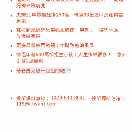
死神來臨前兆
夫婦11年詐騙狂撈250億 轉買93筆逢甲房產爽當
房東
蘇拉颱風逼近恐帶強風驟雨 專家：「這些地區」
放假機率高
更多最新熱門議題：中聯致癌油風暴
情侶年薪600萬卻拒生小孩：人生快樂很多！ 意外
引發2派論戰
帶著皮克敏一起出門吧
PR
(02)6630-8641
投訴爆料專線：
、投訴爆料信箱：
119@ctwant.com