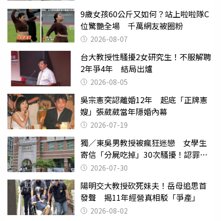
9歲女孩60公斤又如何？站上啦啦隊C
位驚艷全場 千萬網友被圈粉
2026-08-07
台大教授性騷擾2女研究生！不服解聘
2年爭4年 結局出爐
2026-08-05
吳宗憲突認離婚12年 起底「正牌憲
嫂」張葳葳當年隱婚內幕
2026-07-19
獨／東吳男教授被瘋狂迷戀 女學生
寄信「分屍吃掉」30次騷擾！認罪免
關
2026-07-30
陽明交大教授砍死妹夫！岳母追思首
發聲 揭11年經營真相駁「爭產」
2026-08-02