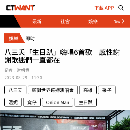
跳至主要內容區塊
下載 APP
最新
社會
娛樂
財經
娛樂
即時
八三夭「生日趴」嗨唱6首歌 感性謝
謝歌迷們一直都在
記者：
常朝貴
2023-08-29 11:30
八三夭
顛倒世界巡迴演唱會
高雄
采子
溫妮
寬仔
Onion Man
生日趴