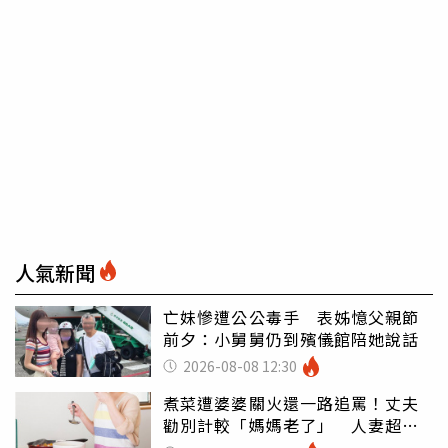
人氣新聞
亡妹慘遭公公毒手 表姊憶父親節
前夕：小舅舅仍到殯儀館陪她說話
2026-08-08 12:30
煮菜遭婆婆關火還一路追罵！丈夫
勸別計較「媽媽老了」 人妻超崩
潰：我像台傭