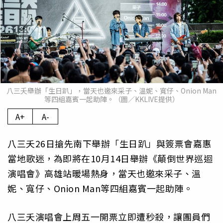
八三夭舉辦「生日趴」，當天也邀來采子、溫妮、寬仔、Onion Man
等四組嘉賓一起助陣。（圖／KKLIVE提供）
A+
A-
八三夭26日搶先南下舉辦「生日趴」與簽票會嘉惠
當地歌迷，為即將在10月14日舉辦《顛倒世界巡迴
演唱會》高雄站暖場熱身，當天也邀來采子、溫
妮、寬仔、Onion Man等四組嘉賓一起助陣。
八三夭演唱會上周五一開票立即遭秒殺，讓團員們