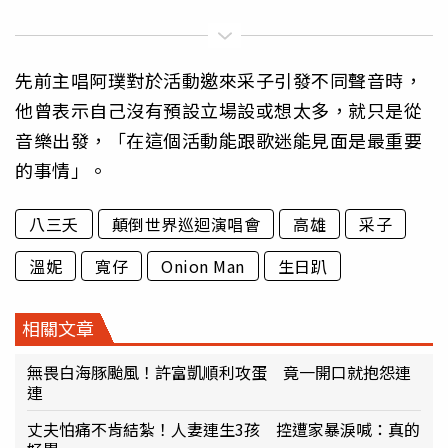
先前主唱阿璞對於活動邀來采子引發不同聲音時，
他曾表示自己沒有預設立場設或想太多，就只是從
音樂出發，「在這個活動能跟歌迷能見面是最重要
的事情」。
八三夭
顛倒世界巡迴演唱會
高雄
采子
溫妮
寬仔
Onion Man
生日趴
相關文章
無畏白海豚颱風！許富凱順利攻蛋 竟一開口就抱怨連
連
丈夫怕痛不肯結紮！人妻連生3孩 控遭家暴淚喊：真的