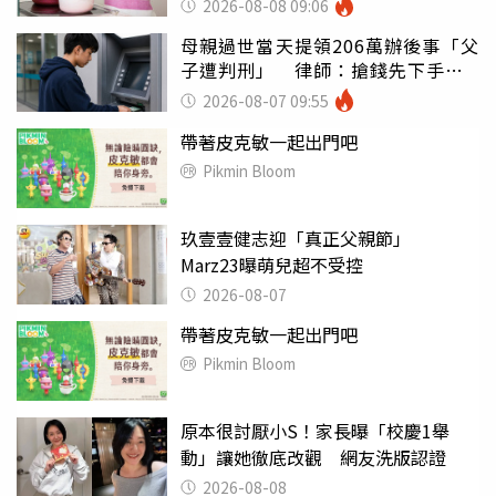
2026-08-08 09:06
母親過世當天提領206萬辦後事「父
子遭判刑」 律師：搶錢先下手是
罪
2026-08-07 09:55
帶著皮克敏一起出門吧
Pikmin Bloom
玖壹壹健志迎「真正父親節」
Marz23曝萌兒超不受控
2026-08-07
帶著皮克敏一起出門吧
Pikmin Bloom
原本很討厭小S！家長曝「校慶1舉
動」讓她徹底改觀 網友洗版認證
2026-08-08