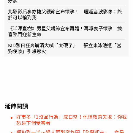
好累
北影影后李亦捷父親節宣布懷孕！ 曬超音波影像：終
於可以輪到我
《半澤直樹》男星父親節宣布再婚！再曝妻子懷孕 雙
喜臨門迎新生命
KID烈日狂奔崩潰大喊「太硬了」 張立東泳池遭「當
狗使喚」引爆怒火
延伸閱讀
好市多「1沒品行為」成日常！他怪教育失敗：你我
恐是下個受害者
遛狗到一半…婦人頭髮突炸開「全豎起來」 竟是