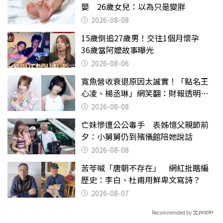
嬰 26歲女兒：以為只是變胖
2026-08-08
15歲倒追27歲男！交往1個月懷孕
36歲當阿嬤故事曝光
2026-08-06
寬魚營收衰退原因太誠實！「點名王
心凌、楊丞琳」網笑翻：財報透明度
滿分
2026-08-08
亡妹慘遭公公毒手 表姊憶父親節前
夕：小舅舅仍到殯儀館陪她說話
2026-08-08
苦苓喊「唐朝不存在」 網紅批瞎編
歷史：李白、杜甫用鮮卑文寫詩？
2026-08-07
Recommended by