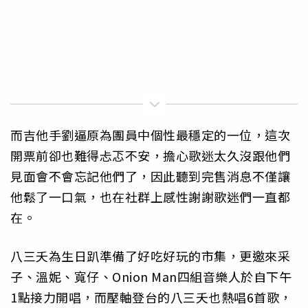
而吉他手劉逼原為團員中個性最穩定的一位，這次
開票前卻也難得忐忑不安，擔心歌迷太久沒跟他們
見面會不會忘記他們了，因此聽到完售消息不僅讓
他鬆了一口氣，也在社群上感性謝謝歌迷們一直都
在。
八三夭為生日趴準備了好吃好玩的市集，更邀來采
子、溫妮、寬仔、Onion Man四組音樂人於自下午
1點接力開唱，而壓軸登台的八三夭也熱唱6首歌，