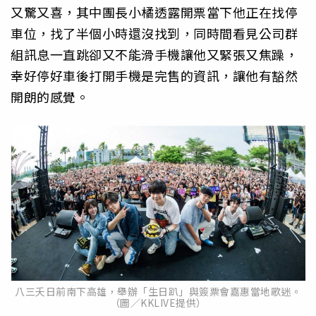
又驚又喜，其中團長小橘透露開票當下他正在找停
車位，找了半個小時還沒找到，同時間看見公司群
組訊息一直跳卻又不能滑手機讓他又緊張又焦躁，
幸好停好車後打開手機是完售的資訊，讓他有豁然
開朗的感覺。
八三夭日前南下高雄，舉辦「生日趴」與簽票會嘉惠當地歌迷。
（圖／KKLIVE提供）