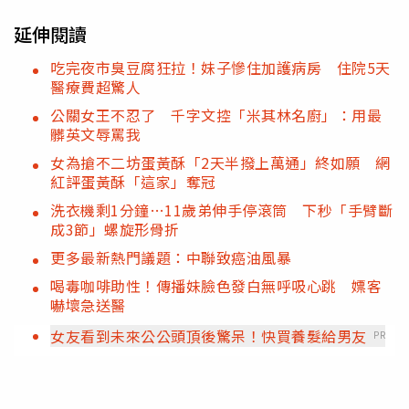
延伸閱讀
吃完夜市臭豆腐狂拉！妹子慘住加護病房 住院5天
醫療費超驚人
公關女王不忍了 千字文控「米其林名廚」：用最
髒英文辱罵我
女為搶不二坊蛋黃酥「2天半撥上萬通」終如願 網
紅評蛋黃酥「這家」奪冠
洗衣機剩1分鐘…11歲弟伸手停滾筒 下秒「手臂斷
成3節」螺旋形骨折
更多最新熱門議題：中聯致癌油風暴
喝毒咖啡助性！傳播妹臉色發白無呼吸心跳 嫖客
嚇壞急送醫
女友看到未來公公頭頂後驚呆！快買養髮給男友
PR