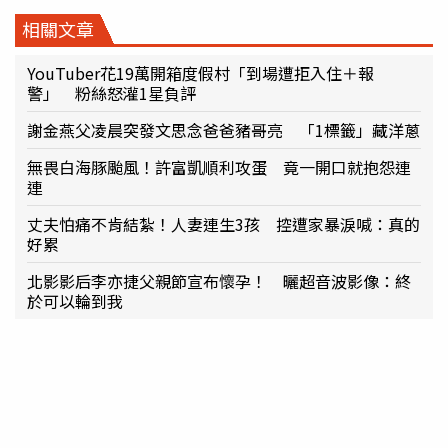
相關文章
YouTuber花19萬開箱度假村「到場遭拒入住＋報
警」 粉絲怒灌1星負評
謝金燕父凌晨突發文思念爸爸豬哥亮 「1標籤」藏洋蔥
無畏白海豚颱風！許富凱順利攻蛋 竟一開口就抱怨連
連
丈夫怕痛不肯結紮！人妻連生3孩 控遭家暴淚喊：真的
好累
北影影后李亦捷父親節宣布懷孕！ 曬超音波影像：終
於可以輪到我