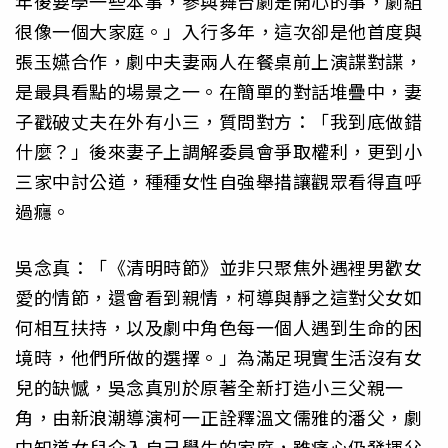
年後要學一些本事，參與舞台劇是開心的事，劇組
很像一個大家庭。」入行多年，這次卻是他首度與
張玉嬿合作，劇中夫妻兩人在餐桌前上演諜對諜，
是最具看點的場景之一。在簡單的對話堆疊中，妻
子戳破丈夫在外有小三，質問對方：「我到底做錯
什麼？」後來妻子上調解委員會爭取權利，更到小
三家中討公道，種種女性自強舉措讓觀眾看得直呼
過癮。
吳念真：「《清明時節》並非只聚焦外遇裡男歡女
愛的情節，還會看到親情，柯導與靜之這對父女如
何相互扶持，以及劇中角色每一個人遇到生命的困
境時，他們所做的選擇。」為滿足現實生活沒有女
兒的缺憾，吳念真別於原著全新打造小三父親一
角，由新浪潮導演柯一正詮釋溫文儒雅的潘父，劇
中知道女兒介入自己學生的家庭，雖痛心仍發揮父