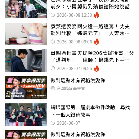
前夕：小舅舅仍到殯儀館陪她說話
2026-08-08 12:30
煮菜遭婆婆關火還一路追罵！丈夫
勸別計較「媽媽老了」 人妻超崩
潰：我像台傭
2026-08-08 09:06
母親過世當天提領206萬辦後事「父
子遭判刑」 律師：搶錢先下手是
罪
2026-08-07 09:55
做到這點才有資格說愛你
台灣癌症基金會
網銀國際第二屆劇本徵件啟動 尋找
下一個大銀幕故事
2026-08-07
做到這點才有資格說愛你