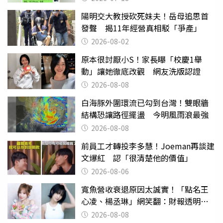
陽明交大教授砍死妹夫！岳母追思首
發聲 揭11年經營真相駁「爭產」
2026-08-02
原本很討厭小S！家長曝「校慶1舉
動」讓她徹底改觀 網友洗版認證
2026-08-08
白海豚外圍環流已勾到台灣！雙眼牆
結構恐讓路徑擺盪 今明風雨浪最強
2026-08-08
前員工才轉投李多慧！Joeman再談建
文爆紅 認「很清楚他的價值」
2026-08-06
寬魚營收衰退原因太誠實！「點名王
心凌、楊丞琳」網笑翻：財報透明度
滿分
2026-08-08