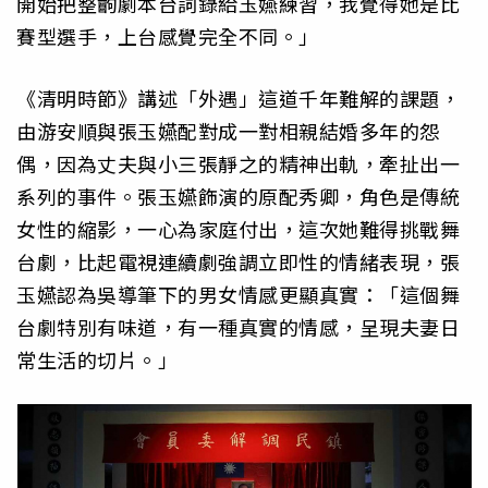
開始把整齣劇本台詞錄給玉嬿練習，我覺得她是比
賽型選手，上台感覺完全不同。」
《清明時節》講述「外遇」這道千年難解的課題，
由游安順與張玉嬿配對成一對相親結婚多年的怨
偶，因為丈夫與小三張靜之的精神出軌，牽扯出一
系列的事件。張玉嬿飾演的原配秀卿，角色是傳統
女性的縮影，一心為家庭付出，這次她難得挑戰舞
台劇，比起電視連續劇強調立即性的情緒表現，張
玉嬿認為吳導筆下的男女情感更顯真實：「這個舞
台劇特別有味道，有一種真實的情感，呈現夫妻日
常生活的切片。」