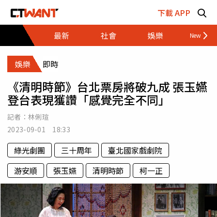
跳至主要內容區塊
下載 APP
最新
社會
娛樂
財經
娛樂
即時
《清明時節》台北票房將破九成 張玉嬿
登台表現獲讚「感覺完全不同」
記者：
林俐瑄
2023-09-01 18:33
綠光劇團
三十周年
臺北國家戲劇院
游安順
張玉嬿
清明時節
柯一正