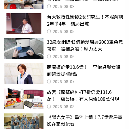
喝
2026-08-08
台大教授性騷擾2女研究生！不服解聘
2年爭4年 結局出爐
2026-08-05
32歲女網購43億動漫周邊2000筆惡意
棄單 被捕急喊：壓力太大
2026-08-06
慈濟遭詐走10.6億！ 李怡貞曝女律
師背景提4疑點
2026-08-07
故宮《龍藏經》打7折仍要131.6
萬！ 店員曝：有人原價188萬付現購
買
2026-08-08
《陽光女子》串流上線！7.7億票房電
影在家就能看