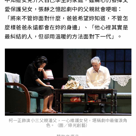
愛保護兒女，張靜之憶起劇中的父親就會哽咽：
「將來不管妳面對什麼，爸爸希望妳知道，不管怎
麼樣爸爸永遠都會在妳的身邊」、「他心裡其實是
最糾結的人，但卻用溫暖的方法面對下一代」。
柯一正飾演小三父親潘父，一心維護女兒，堪稱劇中最催淚角
色。（圖／綠光創藝）