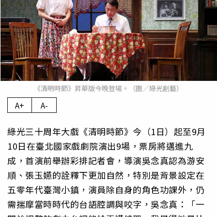
《清明時節》昇華版今晚登場。（圖／綠光創藝）
A+
A-
綠光三十周年大戲《清明時節》今（1日）起至9月
10日在臺北國家戲劇院演出9場，票房將邁進九
成，首演前舉辦彩排記者會，導演吳念真認為游安
順、張玉嬿的詮釋下更加自然，特別是背景設定在
五零年代臺灣小鎮，演員除自身的角色功課外，仍
需揣摩當時時代的台語腔調與咬字，吳念真：「一