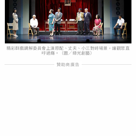
精彩群戲調解委員會上演原配、丈夫、小三對峙場景，讓觀眾直
呼過癮。（圖／綠光創藝）