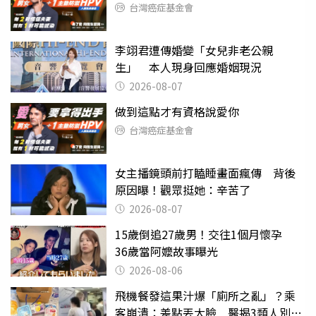
台灣癌症基金會
李翊君遭傳婚變「女兒非老公親
生」 本人現身回應婚姻現況
2026-08-07
做到這點才有資格說愛你
台灣癌症基金會
女主播鏡頭前打瞌睡畫面瘋傳 背後
原因曝！觀眾挺她：辛苦了
2026-08-07
15歲倒追27歲男！交往1個月懷孕
36歲當阿嬤故事曝光
2026-08-06
飛機餐發這果汁爆「廁所之亂」？乘
客崩潰：差點丟大臉 醫揭3類人別亂