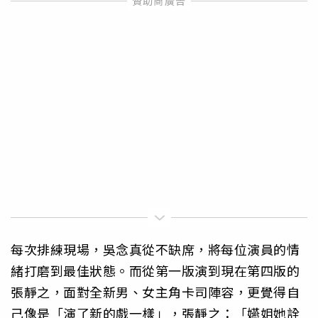
每次排練現場，吳念真從不缺席，將每位演員的情
緒打磨到最佳狀態。而從第一版演到現在第四版的
張靜之，面對全新男、女主角卡司陣容，更覺得自
己像是「演了新的戲一樣」，張靜之：「嬿姐她詮