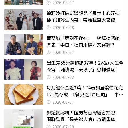
2026-08-07
徐莉玲打破沉默談兒子身世！心碎揭
徐子翔輕生內幕：帶給我巨大哀傷
2026-08-08
苦苓喊「唐朝不存在」 網紅批瞎編
歷史：李白、杜甫用鮮卑文寫詩？
2026-08-07
出生差55分鐘抱錯37年！2家庭人生全
改寫 她潰喊「天塌了」患抑鬱症
2026-08-02
每月退休金逾3萬！74歲獨居翁怕花完
121萬存款「1餐只吃1片吐司」 半年
後暴瘦嚇壞女兒
2026-08-07
旅遊變認親！陸男幫台灣遊客拍照
閒聊驚覺「是失聯大伯」奇蹟重逢
2026-07-18