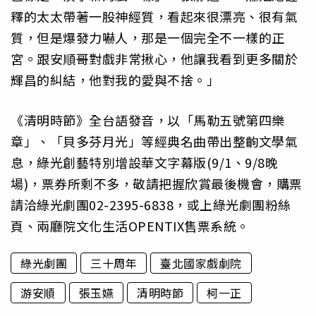
釋的太太帶著一股神經質，看起來很漂亮、很有氣
質，但是爆發力嚇人，那是一個完全不一樣的正
宮。跟安順哥對戲非常揪心，他讓我看到更多關於
輝昌的糾結，他對我的愛與不捨。」
《清明時節》全台語發音，以「馬勒五號第四樂
章」、「貝多芬月光」等經典名曲帶出整齣文學氣
息，綠光創藝特別增設華文字幕版(9/1、9/8晚
場)，票券所剩不多，敬請把握欣賞最後機會，購票
請洽綠光劇團02-2395-6838，或上綠光劇團粉絲
頁、兩廳院文化生活OPENTIX售票系統。
綠光劇團
三十周年
臺北國家戲劇院
游安順
張玉嬿
清明時節
柯一正