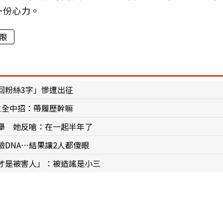
一份心力。
限
回粉絲3字」慘遭出征
主全中招：帶履歷幹嘛
舉 她反嗆：在一起半年了
DNA…結果讓2人都傻眼
才是被害人」：被造謠是小三