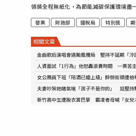
領獎全程無紙化，為節能減碳保護環境盡
發票
財政部
國稅局
特別獎
期
相關文章
金曲歌后演唱會遇颱風攪局 堅持不延期「冷
人資面試「1行為」他怒轟浪費時間 一票苦
女公務員下班「陪酒已婚上級」醉倒街頭遭檢
夫妻吵架她賭氣嗆「孩子不是你的」 尪堅持驗
新竹高中生遭脫衣賞巴掌 霸凌者母喊「女兒