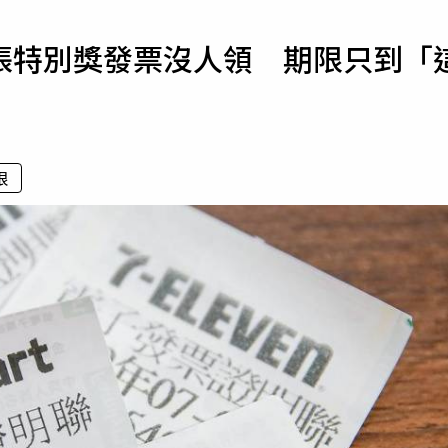
寵物
月4張特別獎發票沒人領 期限只到「
運勢
運動
梅酒
限