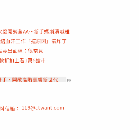
庭開銷全AA…新手媽崩潰喊離
介紹血汗工作「這原因」氣炸了
民竟出面稱：很常見
銷車款折扣上看1萬5搶市
」聯手，開啟高階養膚新世代
PR
119@ctwant.com
爆料信箱：