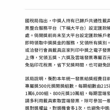
國稅局指出，中獎人持有已歸戶共通性載
票整合服務平台（下稱大平台）設定匯款
處。倘開獎前尚未至大平台設定匯款帳戶者
即時領取中獎獎金的服務，兌領所有獎別
或洽發行會員載具店家列印中獎之電子發票
上傳，兌領五獎、六獎及雲端發票專屬百
免貼印花稅票，省下兌獎時間，也可避免
該局說明，衡酌本年統一發票給獎經費目前
專屬獎500元獎開獎組數，每期組數由215萬
1萬6,000組、800元獎10萬組，每期
請多利用載具索取雲端發票，除可參加一
獎對獎權益，對獎機會多1次，也避免中