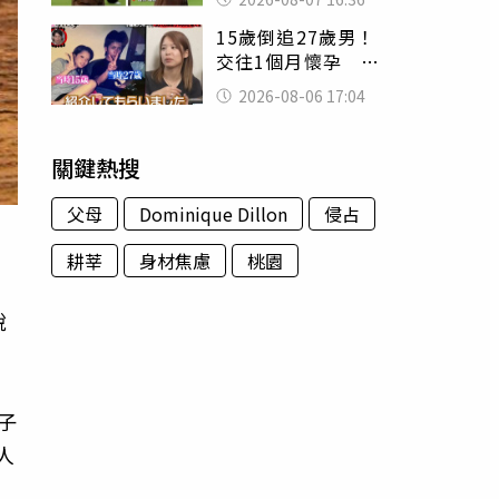
友被圈粉
15歲倒追27歲男！
交往1個月懷孕 36
歲當阿嬤故事曝光
2026-08-06 17:04
關鍵熱搜
父母
Dominique Dillon
侵占
耕莘
身材焦慮
桃園
稅
子
人