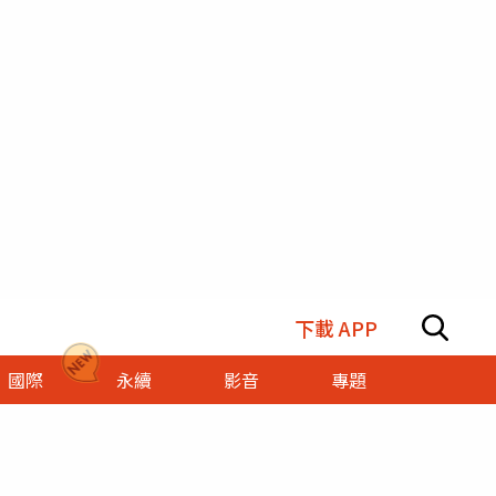
下載 APP
國際
永續
影音
專題