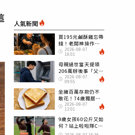
這
人氣新聞
買195元鹹酥雞忘帶
錢！老闆神操作
2026-08-07
「倒找5元」 全網
16:01
看哭：這就是台灣
母親過世當天提領
206萬辦後事「父子
2026-08-07
遭判刑」 律師：
09:55
搶錢先下手是罪
坐擁百萬存款仍不
敢花！74歲獨居翁
2026-08-07
「1餐只吃1片吐
12:01
司」 半年後暴瘦
嚇壞女兒
9歲女孩60公斤又如
何？站上啦啦隊C位
驚艷全場 千萬網
2026-08-07 16:36