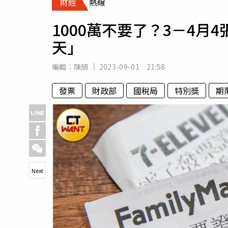
財經
熱線
人物
汽車
1000萬不要了？3－4
專欄
天」
房產新勢力
編輯：
陳頡
2023-09-01 21:58
發票
財政部
國稅局
特別獎
期
Next