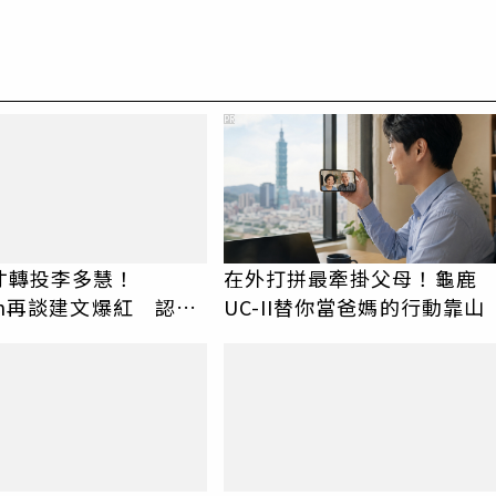
PR
才轉投李多慧！
在外打拼最牽掛父母！龜鹿
an再談建文爆紅 認
UC-II替你當爸媽的行動靠山
楚他的價值」