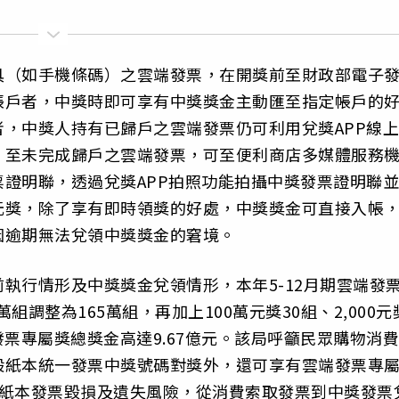
具（如手機條碼）之雲端發票，在開獎前至財政部電子
帳戶者，中獎時即可享有中獎獎金主動匯至指定帳戶的
，中獎人持有已歸戶之雲端發票仍可利用兌獎APP線上
。至未完成歸戶之雲端發票，可至便利商店多媒體服務
證明聯，透過兌獎APP拍照功能拍攝中獎發票證明聯並
元獎，除了享有即時領獎的好處，中獎獎金可直接入帳
因逾期無法兌領中獎獎金的窘境。
執行情形及中獎獎金兌領情形，本年5-12月期雲端發
組調整為165萬組，再加上100萬元獎30組、2,000元
雲端發票專屬獎總獎金高達9.67億元。該局呼籲民眾購物消費
般紙本統一發票中獎號碼對獎外，還可享有雲端發票專
獎紙本發票毀損及遺失風險，從消費索取發票到中獎發票