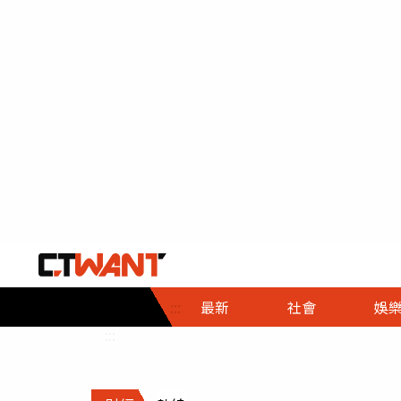
社會首頁
娛樂首頁
財經首頁
政
:::
最新
社會
娛
時事
即時
熱線
:::
直擊
大條
人物
調查
專題
３Ｃ