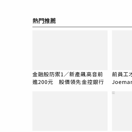
熱門推薦
金融股防禦1／新產飆高音前
前員工
進200元 股價領先金控銀行
Joem
「很清
PR