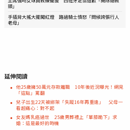
主席強吻女球員教練聲援 西班牙足協道歉「開除總教
頭」
手插背大搖大擺闖紅燈 路過騎士憤怒「問候誇張行人
老母」
延伸閱讀
他25歲擁50萬元存款離職 10年後近況曝光！網見
「這點」罵翻
兒子出生22天被綁架「失蹤16年再重逢」 父母一
看超痛心：對不起
女友媽乳癌過世 25歲男葬禮上「單膝跪下」求
婚：這是最好的時機