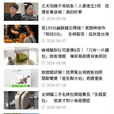
丈夫怕痛不肯結紮！人妻連生3孩 控
遭家暴淚喊：真的好累
2026-08-08
買195元鹹酥雞忘帶錢！老闆神操作
「倒找5元」 全網看哭：這就是台灣
2026-08-07
機場酪梨吐司要價6百！「只有一片麵
包」旅客傻眼 專家揭高價背後原因
2026-08-08
旅遊變認親！陸男幫台灣遊客拍照
閒聊驚覺「是失聯大伯」奇蹟重逢
2026-07-18
女網購二手名牌包開箱驚見「失蹤愛
包」 追查才知小偷是閨密
2026-08-09