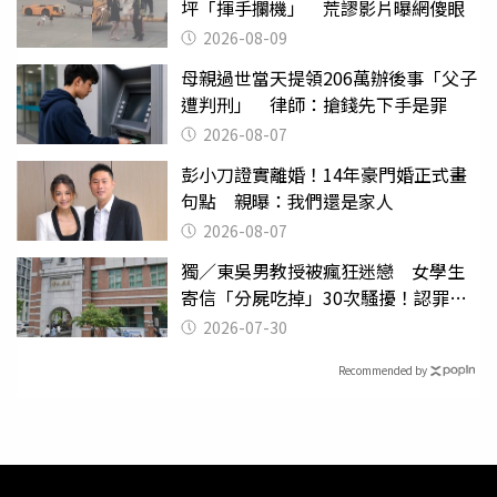
坪「揮手攔機」 荒謬影片曝網傻眼
2026-08-09
母親過世當天提領206萬辦後事「父子
遭判刑」 律師：搶錢先下手是罪
2026-08-07
彭小刀證實離婚！14年豪門婚正式畫
句點 親曝：我們還是家人
2026-08-07
獨／東吳男教授被瘋狂迷戀 女學生
寄信「分屍吃掉」30次騷擾！認罪免
關
2026-07-30
Recommended by