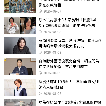
影在家就能看
2026-08-07
原本很討厭小S！家長曝「校慶1舉
動」讓她徹底改觀 網友洗版認證
2026-08-08
寬魚國際澄清單月營收波動 楊丞琳7
月演唱會爆滿營收大漲73%
2026-08-08
白海豚外圍環流襲北台灣 網友問為
何沒放颱風假 蔣萬安回應了
2026-08-09
慈濟遭詐走10.6億！ 李怡貞曝女律
師背景提4疑點
2026-08-07
以為在搭公車？2女拖行李箱直闖停機