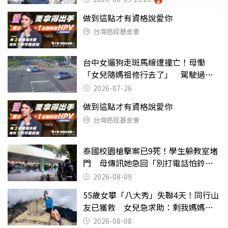
做到這點才有資格說愛你
台灣癌症基金會
台中女遛狗走斑馬線遭撞亡！母慟
「女兒隨媽祖修行去了」 駕駛過失
致死判9月
2026-07-26
做到這點才有資格說愛你
台灣癌症基金會
泰國校園槍擊案已9死！學生躲教室堵
門 母傳訊她急回「別打電話怕鈴
響」
2026-08-09
55歲女攀「八大秀」失聯4天！同行山
友已獲救 女兒急求助：剩我媽媽還
沒找到
2026-08-08