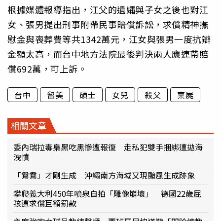
根據媒體報導指出，江父的遺孀與子女之後也對江
女、張男提出刑事附帶民事賠償訴訟，求償精神撫
慰金與喪葬費等共1342萬元，江女與張男一度抗辯
金額太高，而台中地方法院最後判決兩人應連帶賠
償692萬，可上訴。
台中
留美
碩士
女兒
殺父
棄屍
相關文章
委內瑞拉毒梟黑吃黑慘遭報復 走私犯雙手捆綁遭拋海
洩憤
「鴛鴦」才剛生成 沖繩南方海域又現颱風生成跡象
攀爬義大利450年噴泉自拍「雕像崩壞」 德國22歲屁
孩遭求償巨額罰款