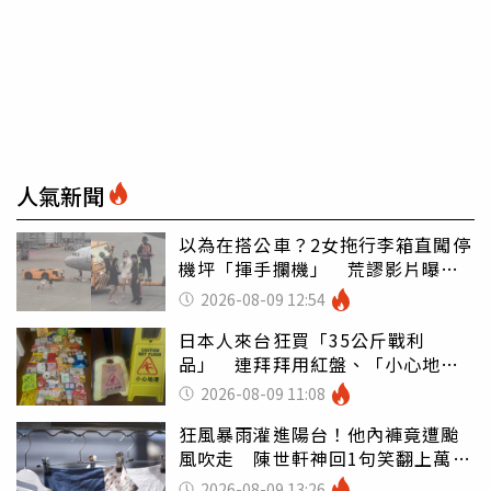
人氣新聞
以為在搭公車？2女拖行李箱直闖停
機坪「揮手攔機」 荒謬影片曝網
傻眼
2026-08-09 12:54
日本人來台狂買「35公斤戰利
品」 連拜拜用紅盤、「小心地
滑」告示牌也帶回家
2026-08-09 11:08
狂風暴雨灌進陽台！他內褲竟遭颱
風吹走 陳世軒神回1句笑翻上萬網
友
2026-08-09 13:26