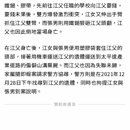
鐵鎚、膠帶，先前往江父任職的學校向江父要錢，
要錢未果後，雙方爆發激烈衝突，江女又伸出手臂
抓住江父雙臂，而張男則用鐵鎚狠砸江父頭顱，江
父也因此倒地當場身亡。
在江父身亡後，江女與張男便用塑膠袋套住江父的
頭部，接著用機車運送江父的遺體運送到太平逡產
業道路的偏僻山溝棄屍。而江父也因為失聯未歸，
家屬隨即報案請求警方協尋，警方則是在2021年12
月28日下午找尋到江父的遺體，同時也拘提江女與
張男到案說明。