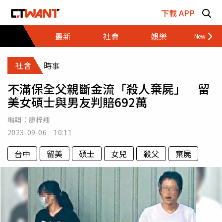
跳至主要內容區塊
下載 APP
最新
社會
娛樂
財經
社會
時事
不滿保全父親斷金流「殺人棄屍」 留
美女碩士與男友判賠692萬
編輯：
廖梓翔
2023-09-06 10:11
台中
留美
碩士
女兒
殺父
棄屍