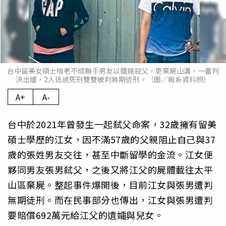
台中留美女碩士啃老不成聯手男友以鐵鎚殺父，更棄屍山溝，一審判
決出爐，2人逃過死刑雙雙被判無期徒刑。（圖／報系資料照）
A+
A-
台中於2021年曾發生一起弒父命案，32歲擁有留美
碩士學歷的江女，因不滿57歲的父親阻止自己與37
歲的張姓男友交往，甚至中斷留學的金流。江女便
夥同男友張男弒父，之後又將江父的屍體載往太平
山區棄屍。整起事件爆開後，目前江女與張男遭判
無期徒刑。而在民事部分也傳出，江女與張男遭判
要賠償692萬元給江父的遺孀與兒女。