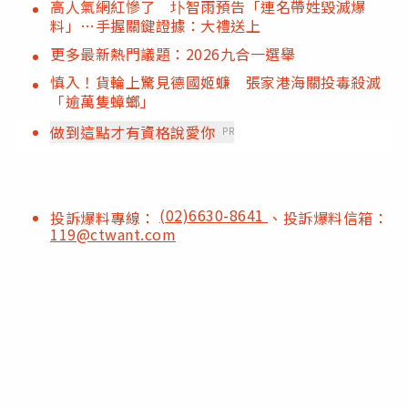
高人氣網紅慘了 圤智雨預告「連名帶姓毀滅爆
料」…手握關鍵證據：大禮送上
更多最新熱門議題：2026九合一選舉
慎入！貨輪上驚見德國姬蠊 張家港海關投毒殺滅
「逾萬隻蟑螂」
做到這點才有資格說愛你
PR
(02)6630-8641
投訴爆料專線：
、投訴爆料信箱：
119@ctwant.com