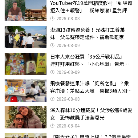
YouTuber花19萬開箱度假村「到場遭
拒入住＋報警」 粉絲怒灌1星負評
2026-08-08
澎湖13孩傳遭棄養！兄姊打工養弟
妹 父母疑帶走證件、補助款離家
2026-08-09
日本人來台狂買「35公斤戰利品」
連拜拜用紅盤、「小心地滑」告示牌
也帶回家
2026-08-09
飛機餐發這果汁爆「廁所之亂」？乘
客崩潰：差點丟大臉 醫揭3類人別亂
喝
2026-08-08
深入森林10分鐘藏屍！父涉殺害9歲愛
女 恐怖藏屍手法全曝光
2026-08-04
《陽光女子》串流上線！7.7億票房電