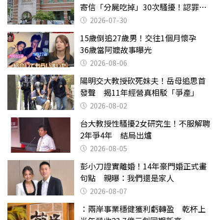
寄信「分屍吃掉」30次騷擾！認罪免
關
2026-07-30
15歲倒追27歲男！交往1個月懷孕
36歲當阿嬤故事曝光
2026-08-06
陽明交大教授砍死妹夫！岳母追思首
發聲 揭11年經營真相駁「爭產」
2026-08-02
台大教授性騷擾2女研究生！不服解聘
2年爭4年 結局出爐
2026-08-05
彭小刀證實離婚！14年豪門婚正式畫
句點 親曝：我們還是家人
2026-08-07
：兩岸事業穩健獲利虧轉盈 乾杯上