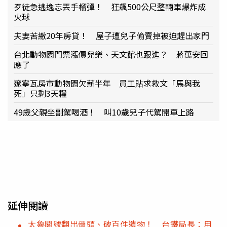
歹徒急逃逸忘丟手榴彈！ 狂飆500公尺整輛車爆炸成
火球
夫妻苦繳20年房貸！ 屋子遭兒子偷賣掉被迫趕出家門
台北動物園門票漲價兒樂、天文館也跟進？ 蔣萬安回
應了
遼寧瓦房市動物園欠薪半年 員工貼求救文「馬與我
死」只剩3天糧
49歲父親坐副駕喝酒！ 叫10歲兒子代駕開車上路
延伸閱讀
太魯閣號翻出骨頭、破百件遺物！ 台鐵局長：用