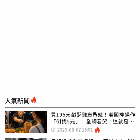
人氣新聞
買195元鹹酥雞忘帶錢！老闆神操作
「倒找5元」 全網看哭：這就是台
灣
2026-08-07 16:01