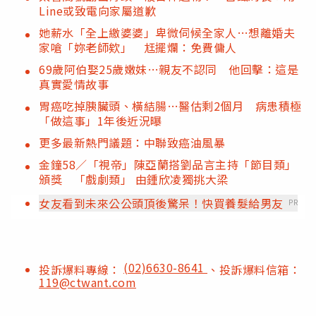
Line或致電向家屬道歉
她薪水「全上繳婆婆」卑微伺候全家人…想離婚夫
家嗆「妳老師欸」 尪擺爛：免費傭人
69歲阿伯娶25歲嫩妹…親友不認同 他回擊：這是
真實愛情故事
胃癌吃掉胰臟頭、橫結腸…醫估剩2個月 病患積極
「做這事」1年後近況曝
更多最新熱門議題：中聯致癌油風暴
金鐘58／「視帝」陳亞蘭搭劉品言主持「節目類」
頒獎 「戲劇類」 由鍾欣凌獨挑大梁
女友看到未來公公頭頂後驚呆！快買養髮給男友
PR
(02)6630-8641
投訴爆料專線：
、投訴爆料信箱：
119@ctwant.com