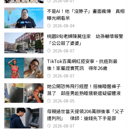
2026-08-07
不是AI！他「沒脖子」畫面瘋傳 真相
曝光網看呆
2026-08-04
桃園8旬老婦陳屍住家 幼孫嚇壞報警
「公公殺了婆婆」
2026-08-07
TikTok百萬網紅拒安寧、抗癌到最
後！家屬證實死訊 得年26歲
2026-08-07
她公開恐怖飛行經歷！搭機睡醒褲子
濕了 鄰座男趁熟睡猥褻還疑留體液
2026-08-05
母親過世當天提領206萬辦後事「父子
遭判刑」 律師：搶錢先下手是罪
2026-08-07