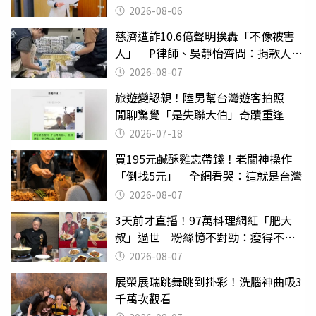
2026-08-06
慈濟遭詐10.6億聲明挨轟「不像被害
人」 P律師、吳靜怡齊問：捐款人有
權知道真相
2026-08-07
旅遊變認親！陸男幫台灣遊客拍照
閒聊驚覺「是失聯大伯」奇蹟重逢
2026-07-18
買195元鹹酥雞忘帶錢！老闆神操作
「倒找5元」 全網看哭：這就是台灣
2026-08-07
3天前才直播！97萬料理網紅「肥大
叔」過世 粉絲憶不對勁：瘦得不合
理
2026-08-07
展榮展瑞跳舞跳到掛彩！洗腦神曲吸3
千萬次觀看