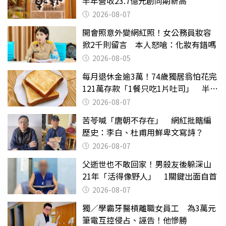
半年營收23.7億元創同期新高
2026-08-07
開會照意外變網紅照！女公務員妝容
掀2千則留言 本人怒嗆：化妝有錯嗎
2026-08-05
每月退休金逾3萬！74歲獨居翁怕花完
121萬存款「1餐只吃1片吐司」 半年
後暴瘦嚇壞女兒
2026-08-07
苦苓喊「唐朝不存在」 網紅批瞎編
歷史：李白、杜甫用鮮卑文寫詩？
2026-08-07
父逝世也不敢回家！男殺友後躲深山
21年「活得像野人」 1關鍵出面自首
2026-08-07
獨／學霸牙醫槓離職女員工 為3萬元
筆電互控侵占、誣告！他慘勝