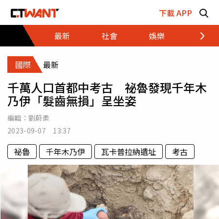
跳至主要內容區塊
下載 APP
最新
社會
娛樂
財經
國際
最新
千萬人口首都中考古 祕魯發現千年木
乃伊「髮齒無損」呈坐姿
編輯：
劉蔚柔
2023-09-07 13:37
祕魯
千年木乃伊
瓦卡普拉納遺址
考古