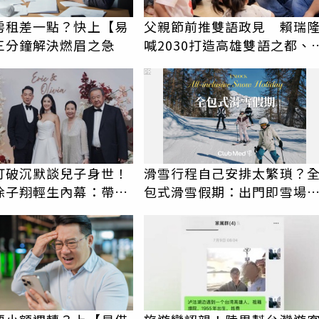
房租差一點？快上【易
父親節前推雙語政見 賴瑞
三分鐘解決燃眉之急
喊2030打造高雄雙語之都、
育預算翻倍
PR
打破沉默談兒子身世！
滑雪行程自己安排太繁瑣？
徐子翔輕生內幕：帶給
包式滑雪假期：出門即雪場
哀傷
一價全包不怕預算爆表！