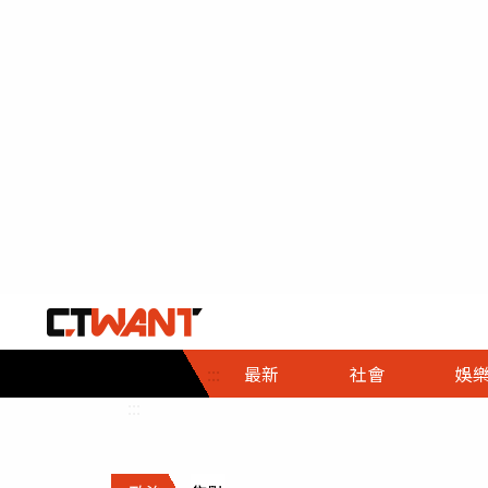
社會首頁
娛樂首頁
財經首頁
政
:::
最新
社會
娛
時事
即時
熱線
:::
直擊
大條
人物
調查
專題
３Ｃ