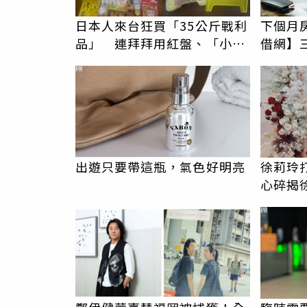
日本人來台狂買「35公斤戰利
下個月
品」 連拜拜用紅盤、「小心
借網】
地滑」告示牌也帶回家
PR
出遊只要帶這瓶，氣色好明亮
徐莉玲
心碎揭
我巨大
PR