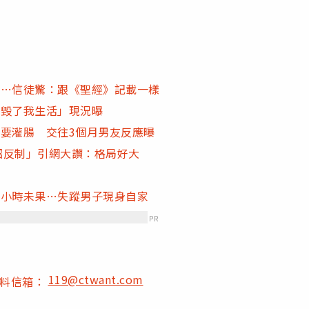
游…信徒驚：跟《聖經》記載一樣
底毀了我生活」現況曝
要灌腸 交往3個月男友反應曝
高招反制」引網大讚：格局好大
5小時未果…失蹤男子現身自家
PR
119@ctwant.com
爆料信箱：