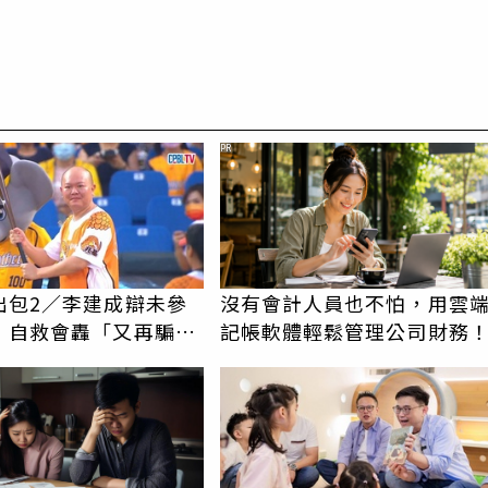
PR
出包2／李建成辯未參
沒有會計人員也不怕，用雲
 自救會轟「又再騙」
記帳軟體輕鬆管理公司財務
訴訟