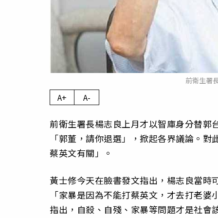
前衛生署
A+
A-
前衛生署長楊志良上月才以智庫身分替郭
「郭董，請你退選」，掀起各界議論。對
蔡英文有關」。
黃士修今天在臉書發文指出，楊志良當時
「家暴是因為不能打蔡英文，才去打老婆
指出，自殺、自殘、家暴等問題才是社會