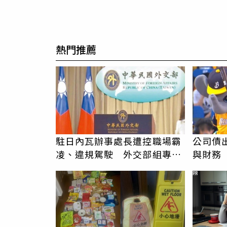
熱門推薦
駐日內瓦辦事處長遭控職場霸
公司債
凌、違規駕駛 外交部組專案
與財務
小組調查
擬團體
PR