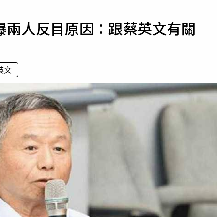
寵物
曝兩人反目原因：跟蔡英文有關
運勢
運動
梅酒
英文