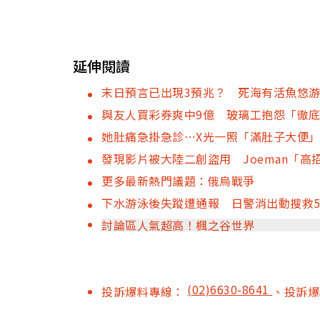
延伸閱讀
末日預言已出現3預兆？ 死海有活魚悠
與友人買彩券爽中9億 玻璃工抱怨「徹
她肚痛急掛急診⋯X光一照「滿肚子大便」
發現影片被大陸二創盜用 Joeman「
更多最新熱門議題：俄烏戰爭
下水游泳後失蹤遭通報 日警消出動搜救
討論區人氣超高！楓之谷世界
(02)6630-8641
投訴爆料專線：
、投訴