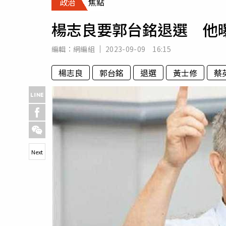
政治
焦點
人物
汽車
楊志良要郭台銘退選 他
專欄
房產新勢力
編輯：
網編組
2023-09-09 16:15
楊志良
郭台銘
退選
黃士修
蔡
Next