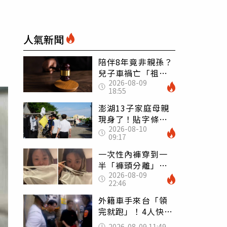
人氣新聞
陪伴8年竟非親孫？
兒子車禍亡「祖父
2026-08-09
母求驗DNA」 生
18:55
母1反應陷僵局
澎湖13子家庭母親
現身了！貼字條稱
2026-08-10
「很愛孩子」：請
09:17
還我們平靜生活
一次性內褲穿到一
半「褲頭分離」
2026-08-09
妹子裙底滑落尬
22:46
爆：同事全看光
外籍車手來台「領
完就跑」！4人快閃
犯案全栽了 機場
2026-08-09 11:49