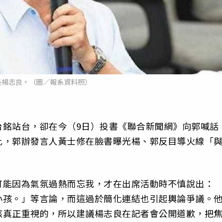
長楊志良。（圖／報系資料照）
台銘站台，卻在今（9日）投書《聯合新聞網》向郭喊話
此，郭辦發言人黃士修在臉書曝光楊、郭反目導火線「
可能因為氣氛過熱而忘我，才在出席活動時不慎說出：
小孩。」等言論，而這過於簡化連結也引起輿論爭議。
該真正重視的，所以建議楊志良在記者會公開道歉，把