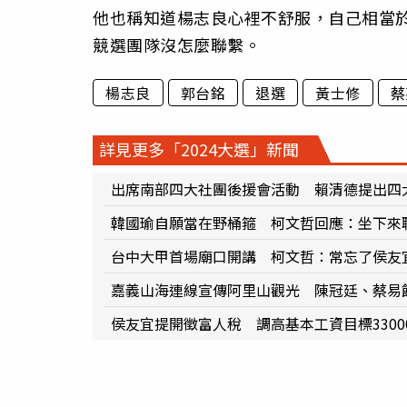
他也稱知道楊志良心裡不舒服，自己相當
競選團隊沒怎麼聯繫。
楊志良
郭台銘
退選
黃士修
蔡
詳見更多「2024大選」新聞
出席南部四大社團後援會活動 賴清德提出四
韓國瑜自願當在野桶箍 柯文哲回應：坐下來
台中大甲首場廟口開講 柯文哲：常忘了侯友
嘉義山海連線宣傳阿里山觀光 陳冠廷、蔡易
侯友宜提開徵富人稅 調高基本工資目標3300