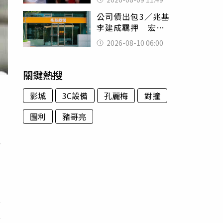
也逃不掉
公司債出包3／兆基
李建成羈押 宏碁
入主48小時閃退
2026-08-10 06:00
「不接盤」風暴
關鍵熱搜
影城
3C設備
孔麗梅
對撞
圖利
豬哥亮
與
他
焦