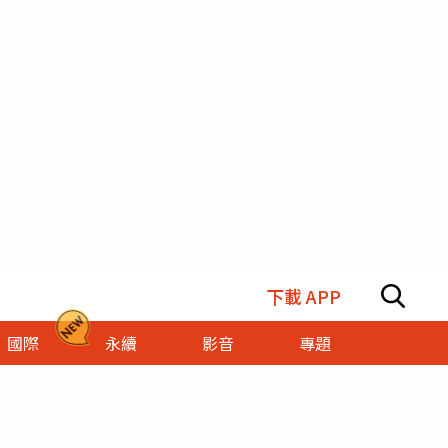
下載 APP
國際
永續
影音
專題