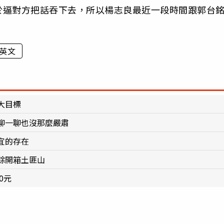
於逼對方把話吞下去，所以楊志良最近一段時間跟郭台
英文
大目標
聊一聊也沒那麼嚴肅
宜的存在
餘開箱土匪山
0元