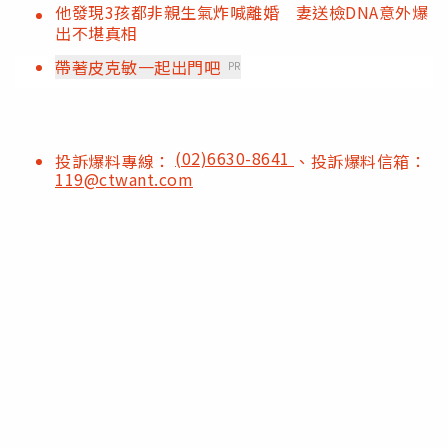
他發現3孩都非親生氣炸喊離婚 妻送檢DNA意外爆
出不堪真相
帶著皮克敏一起出門吧
PR
(02)6630-8641
投訴爆料專線：
、投訴爆料信箱：
119@ctwant.com