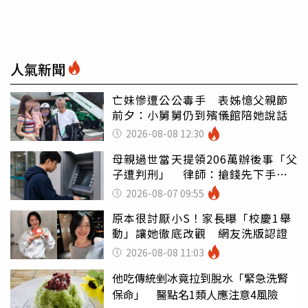
人氣新聞
亡妹慘遭公公毒手 表姊憶父親節
前夕：小舅舅仍到殯儀館陪她說話
2026-08-08 12:30
母親過世當天提領206萬辦後事「父
子遭判刑」 律師：搶錢先下手是
罪
2026-08-07 09:55
原本很討厭小S！家長曝「校慶1舉
動」讓她徹底改觀 網友洗版認證
2026-08-08 11:03
他吃傳統剉冰竟拉到脫水「緊急洗腎
保命」 醫點名1類人應注意4風險