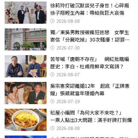
徐莉玲打破沉默談兒子身世！心碎揭
徐子翔輕生內幕：帶給我巨大哀傷
2026-08-08
獨／東吳男教授被瘋狂迷戀 女學生
寄信「分屍吃掉」30次騷擾！認罪免
關
2026-07-30
苦苓喊「唐朝不存在」 網紅批瞎編
歷史：李白、杜甫用鮮卑文寫詩？
2026-08-07
吳宗憲突認離婚12年 起底「正牌憲
嫂」張葳葳當年隱婚內幕
2026-07-19
松屋小編問「為何大家不來吃？」
一票人點出3大問題：滿手好牌打到爛
2026-08-08