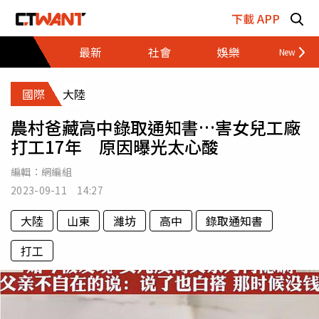
跳至主要內容區塊
下載 APP
最新
社會
娛樂
財經
國際
大陸
農村爸藏高中錄取通知書…害女兒工廠
打工17年 原因曝光太心酸
編輯：
網編組
2023-09-11 14:27
大陸
山東
濰坊
高中
錄取通知書
打工