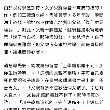
由於沒有學歷加持，女子只能做些不需要門檻的工
作，例如工廠流水線、售貨員等，多年辛酸一瞬間
湧上心頭，讓她忍不住痛苦地質問父親「為什麽要
騙我！」對此，父親一臉尷尬，隨後輕描淡寫地表
示「說了也白搭，那時候沒錢」。女兒坦言，自己
理解家裡難處，但父親沒有跟她討論，而是直接隱
瞞，讓她感到心寒。
消息曝光後，網友紛紛留言「上學錢都賺不到，那
你生她幹嘛」、「這樣的父親不稱職，寧可自己累
死也要讓孩子讀書，在農村來講讀書才是出路，不
管男女」、「父親有多不喜歡這個女孩子」；也有
人直言，「60後能讀起書就不錯了。那時候真的
難」、「那些說風涼話的，完全理解不了十幾年前
山東農村家庭的經濟條件是啥樣」。