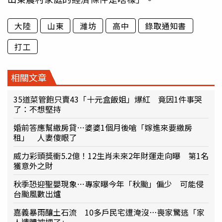
大陸
山東
濰坊
高中
錄取通知書
打工
相關文章
35道菜管飽只賣43「十元盒飯姐」爆紅 竟因1件事哭
了：不想堅持
婚前答應幫繳房貸…婆婆1個月後嗆「嫁進來要繳房
租」 人妻傻眼了
威力彩頭獎衝5.2億！12生肖未來2年財運走向曝 第1名
獲意外之財
秋季恐迎聖嬰現象…專家曝今年「秋颱」偏少 可能侵
台颱風數出爐
嘉義暴雨釀土石流 10多戶民宅遭淹沒…喪家驚逃「家
人遺體被埋了」