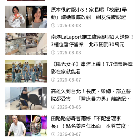
原本很討厭小S！家長曝「校慶1舉
動」讓她徹底改觀 網友洗版認證
2026-08-08
南港LaLaport施工鷹架倒塌1人送醫！
3櫃位暫停營業 北市開罰30萬元
2026-08-08
《陽光女子》串流上線！7.7億票房電
影在家就能看
2026-08-07
高雄欠到台北！長庚、榮總、部立醫
院都受害 「醫療暴力男」離譜紀錄
曝光
2026-08-06
田路路怒轟曹雨婷「不配當理事
長」！點名姜厚任出面 本尊首度回
應了
2026-08-07