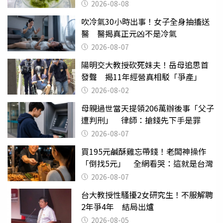
2026-08-08
吹冷氣30小時出事！女子全身抽搐送
醫 醫揭真正元凶不是冷氣
2026-08-07
陽明交大教授砍死妹夫！岳母追思首
發聲 揭11年經營真相駁「爭產」
2026-08-02
母親過世當天提領206萬辦後事「父子
遭判刑」 律師：搶錢先下手是罪
2026-08-07
買195元鹹酥雞忘帶錢！老闆神操作
「倒找5元」 全網看哭：這就是台灣
2026-08-07
台大教授性騷擾2女研究生！不服解聘
2年爭4年 結局出爐
2026-08-05