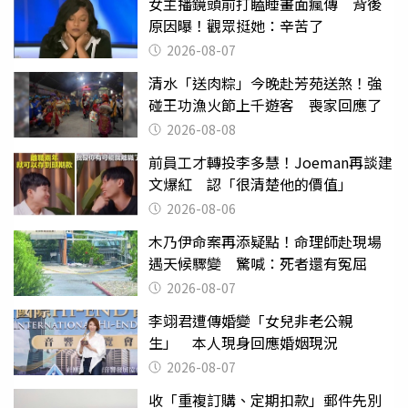
女主播鏡頭前打瞌睡畫面瘋傳 背後
原因曝！觀眾挺她：辛苦了
2026-08-07
清水「送肉粽」今晚赴芳苑送煞！強
碰王功漁火節上千遊客 喪家回應了
2026-08-08
前員工才轉投李多慧！Joeman再談建
文爆紅 認「很清楚他的價值」
2026-08-06
木乃伊命案再添疑點！命理師赴現場
遇天候驟變 驚喊：死者還有冤屈
2026-08-07
李翊君遭傳婚變「女兒非老公親
生」 本人現身回應婚姻現況
2026-08-07
收「重複訂購、定期扣款」郵件先別