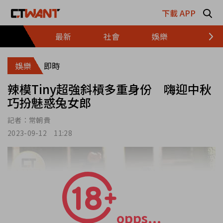
跳至主要內容區塊
下載 APP
最新
社會
娛樂
財經
娛樂
即時
辣模Tiny超強斜槓多重身份 嗨迎中秋
巧扮魅惑兔女郎
記者：
常朝貴
2023-09-12 11:28