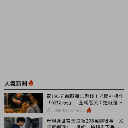
人氣新聞
買195元鹹酥雞忘帶錢！老闆神操作
「倒找5元」 全網看哭：這就是台
灣
2026-08-07 16:01
母親過世當天提領206萬辦後事「父
子遭判刑」 律師：搶錢先下手是