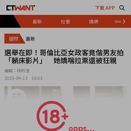
跳至主要內容區塊
下載 APP
最新
社會
娛樂
財經
國際
最新
選舉在即！哥倫比亞女政客竟偕男友拍
「躺床影片」 她嬌喘拉票還被狂親
編輯：
林則澄
2023-09-13 16:03