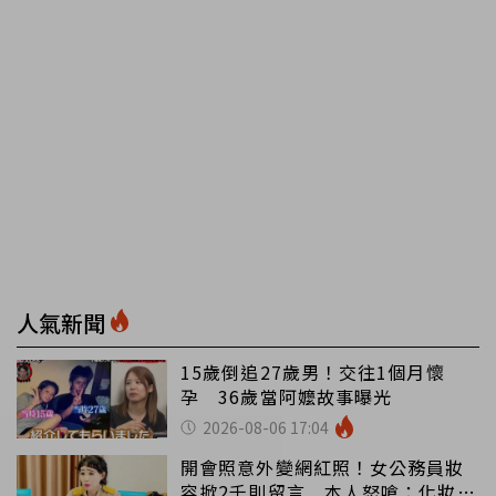
人氣新聞
15歲倒追27歲男！交往1個月懷
孕 36歲當阿嬤故事曝光
2026-08-06 17:04
開會照意外變網紅照！女公務員妝
容掀2千則留言 本人怒嗆：化妝有