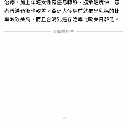
治療，加上年輕女性罹癌易轉移、擴散速度快，患
者普遍預後也較差。亞洲人停經前就罹患乳癌的比
率較歐美高，而且台灣乳癌存活率比歐美日韓低。