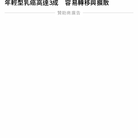
年輕型乳癌高達3成 容易轉移與擴散