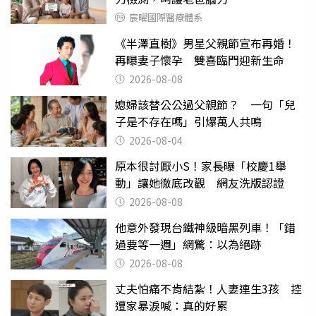
宸曜國際醫療體系
《半澤直樹》男星父親節宣布再婚！
再曝妻子懷孕 雙喜臨門迎新生命
2026-08-08
媳婦該替公公過父親節？ 一句「兒
子是不存在嗎」引爆萬人共鳴
2026-08-04
原本很討厭小S！家長曝「校慶1舉
動」讓她徹底改觀 網友洗版認證
2026-08-08
他意外發現台鐵神級暗黑列車！「錯
過要等一週」網驚：以為絕跡
2026-08-08
丈夫怕痛不肯結紮！人妻連生3孩 控
遭家暴淚喊：真的好累