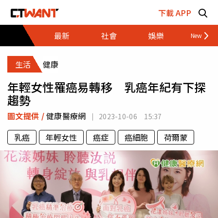
跳至主要內容區塊
下載 APP
最新
社會
娛樂
財經
生活
健康
年輕女性罹癌易轉移 乳癌年紀有下探
趨勢
圖文提供 /
健康醫療網
2023-10-06 15:37
乳癌
年輕女性
癌症
癌細胞
荷爾蒙