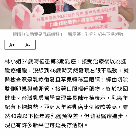
眼睛無法動竟是乳癌轉移！ 醫示警：乳癌年紀有下探趨勢
A+
A-
林小姐34歲時罹患第3期乳癌，接受治療後以為擺
脫癌細胞，沒想到46歲時突然發現右眼不能動，就
醫檢查竟是乳癌復發且罕見轉移至眼睛！經由切除
雙側卵巢與輸卵管，接著口服標靶藥物，終於找回
健康。台灣乳房醫學會理事長陳守棟表示，乳癌年
紀有下探趨勢，亞洲人年輕乳癌比例較歐美高，雖
然40歲以下極年輕乳癌預後差，但隨著醫療進步，
現已有許多新藥已可延長存活期。