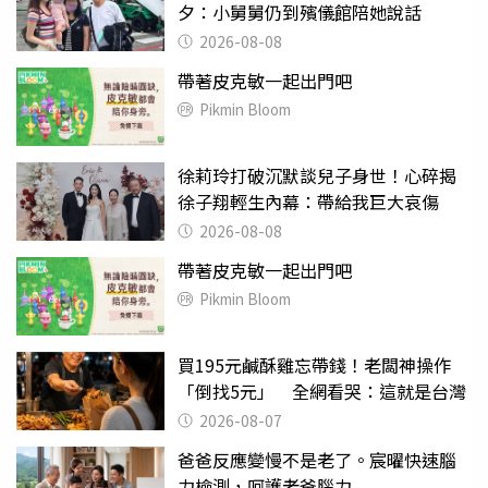
夕：小舅舅仍到殯儀館陪她說話
2026-08-08
帶著皮克敏一起出門吧
Pikmin Bloom
徐莉玲打破沉默談兒子身世！心碎揭
徐子翔輕生內幕：帶給我巨大哀傷
2026-08-08
帶著皮克敏一起出門吧
Pikmin Bloom
買195元鹹酥雞忘帶錢！老闆神操作
「倒找5元」 全網看哭：這就是台灣
2026-08-07
爸爸反應變慢不是老了。宸曜快速腦
力檢測，呵護老爸腦力