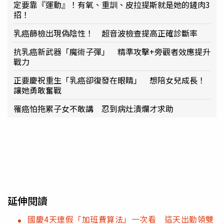
定要靠『運動』！有氧、重訓、皮拉提斯就是她的鏟肉3
招！
乳癌篩檢出現偽陰性！ 超音波檢查提高正確診斷率
抗乳癌新武器「魔術子彈」 精準攻擊+旁觀者效應提升
戰力
正要慶祝重生「乳癌卻復發在眼睛」 想陪女兒成長！
讓她勇敢奮戰
罹癌怕拖累子女不敢講 忍到病灶潰爛才求助
延伸閱讀
國慶4天連假「加班費算法」一次看 這天出勤領雙