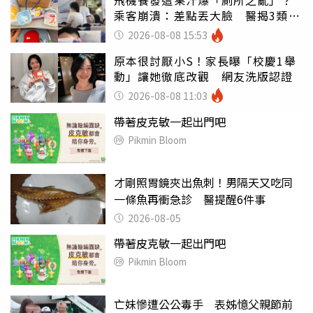
飛機餐發這果汁爆「廁所之亂」？
乘客崩潰：差點丟大臉 醫揭3類人
別亂喝
2026-08-08 15:53
原本很討厭小S！家長曝「校慶1舉
動」讓她徹底改觀 網友洗版認證
2026-08-08 11:03
帶著皮克敏一起出門吧
Pikmin Bloom
才剛照胃鏡夾出魚刺！男隔天又吃同
一條魚再衝急診 醫提醒6件事
2026-08-05
帶著皮克敏一起出門吧
Pikmin Bloom
亡妹慘遭公公毒手 表姊憶父親節前