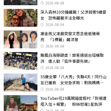
2026-08-08
深入森林10分鐘藏屍！父涉殺害9歲愛
女 恐怖藏屍手法全曝光
2026-08-04
謝金燕父凌晨突發文思念爸爸豬哥
亮 「1標籤」藏洋蔥
2026-08-08
颱風白海豚肆虐！旅客遇返台班機取
消 達人勸「這件事要先做」
2026-08-08
55歲女攀「八大秀」失聯4天！同行山
友已獲救 女兒急求助：剩我媽媽還
沒找到
2026-08-08
YouTuber花19萬開箱度假村「到場遭
拒入住＋報警」 粉絲怒灌1星負評
2026-08-08