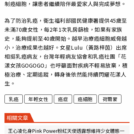
制癌細胞，讓患者繼續陪伴最愛家人與完成夢想。
為了防治乳癌，衛生福利部國民健康署提供45歲至
未滿70歲女性，每2年1次乳房篩檢，如果有家族
史，能夠提前至40歲開始。越早治療癌細胞威脅越
小，治療成果也越好。女星Lulu（黃路梓茵）出席
相挺乳癌病友，台灣年輕病友協會和乳癌社團「花
漾女孩GOGOGO」也呼籲面對疾病不輕易放棄，積
極治療、定期追蹤，轉身後依然能持續閃耀花漾人
生。
乳癌
年輕女性
癌症
癌細胞
荷爾蒙
相關文章
王心凌化身Pink Power粉紅天使透露想維持少女體態一