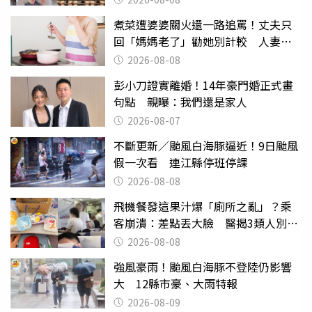
煮菜遭婆婆關火還一路追罵！丈夫只
回「媽媽老了」勸她別計較 人妻超
崩潰：我像台傭
2026-08-08
彭小刀證實離婚！14年豪門婚正式畫
句點 親曝：我們還是家人
2026-08-07
不斷更新／颱風白海豚逼近！9日颱風
假一次看 連江縣停班停課
2026-08-08
飛機餐發這果汁爆「廁所之亂」？乘
客崩潰：差點丟大臉 醫揭3類人別亂
喝
2026-08-08
強風豪雨！颱風白海豚不登陸仍影響
大 12縣市豪、大雨特報
2026-08-09