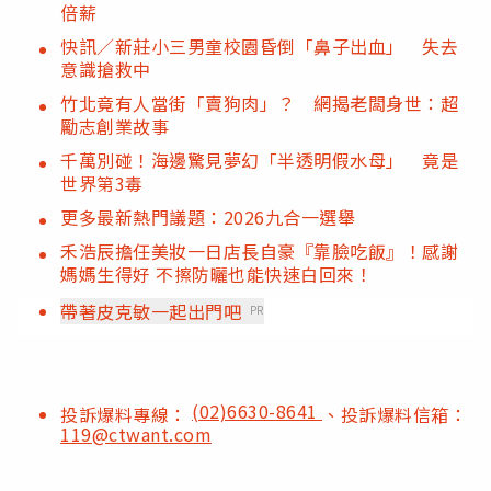
倍薪
快訊／新莊小三男童校園昏倒「鼻子出血」 失去
意識搶救中
竹北竟有人當街「賣狗肉」？ 網揭老闆身世：超
勵志創業故事
千萬別碰！海邊驚見夢幻「半透明假水母」 竟是
世界第3毒
更多最新熱門議題：2026九合一選舉
禾浩辰擔任美妝一日店長自豪『靠臉吃飯』！感謝
媽媽生得好 不擦防曬也能快速白回來！
帶著皮克敏一起出門吧
PR
(02)6630-8641
投訴爆料專線：
、投訴爆料信箱：
119@ctwant.com