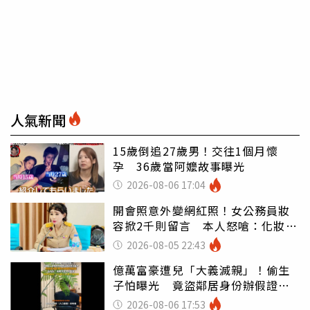
人氣新聞
15歲倒追27歲男！交往1個月懷
孕 36歲當阿嬤故事曝光
2026-08-06 17:04
開會照意外變網紅照！女公務員妝
容掀2千則留言 本人怒嗆：化妝有
錯嗎
2026-08-05 22:43
億萬富豪遭兒「大義滅親」！偷生
子怕曝光 竟盜鄰居身份辦假證落
戶
2026-08-06 17:53