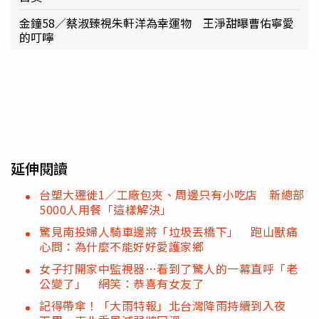
金鐘58／蔡淑臻視朱軒洋為幸運物 王淨甜曝曹佑寧愛
的叮嚀
延伸閱讀
台塑大遷徙1／工廠包夾、周邊只有小吃店 新總部
5000人用餐「這樣解決」
驚見南投婦人騎車邊將「垃圾丟橋下」 跑山獸痛
心問：為什麼不能好好愛護家鄉
女子打開家中監視器…看到了驚人的一幕直呼「老
公變了」 網笑：恭喜有女友了
記得帶傘！「大雨特報」北台灣降雨持續到入夜