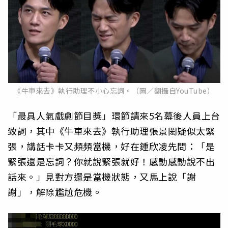
《牛車來去》執行助理不小心忘詞。（圖／翻攝自YouTube）
「最具人氣戲劇節目獎」環節請來5名幕後人員上台
致詞，其中《牛車來去》執行助理張景閎疑似太緊
張，講話卡卡又頻頻當機，好在鍾欣凌先問：「是
緊張還是忘詞？你就說緊張就好！感動感動說不出
話來。」見對方還是當機狀態，又馬上說「謝
謝」，解除尷尬危機。