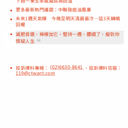
下周一東北季風減弱將回溫
更多最新熱門議題：中聯致癌油風暴
未來1週天氣曝 今晚至明天清晨最冷…這3天轉晴
回暖
減肥首選，檸檬加它，堅持一週，腰細了，瘦到你
懷疑人生
PR
(02)6630-8641
投訴爆料專線：
、投訴爆料信箱：
119@ctwant.com