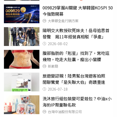
009829掌握AI關鍵 大華韓國KOSPI 50
今強勢開募
大華銀全能行銷方案
陽明交大教授砍死妹夫！岳母追思首
發聲 揭11年經營真相駁「爭產」
2026-08-02
腹部脂肪的「剋星」找到了，常吃這
幾物，吃走大肚囊，瘦出小蠻腰
新素簡
旅遊變認親！陸男幫台灣遊客拍照
閒聊驚覺「是失聯大伯」奇蹟重逢
2026-07-18
洗沐旅行組包裝變可愛娃包？中油x小
海豹IP限量聯名款
台灣中油股份有限公司