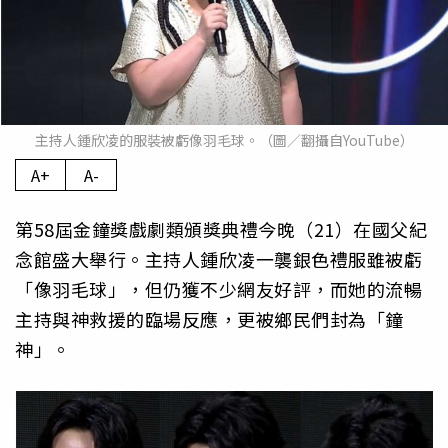
主持人鍾欣凌的服裝被虧像羽毛球。（圖／翻攝自YouTube）
A+
A-
第58屆金鐘獎戲劇類頒獎典禮今晚（21）在國父紀
念館盛大舉行。主持人鍾欣凌一襲銀色禮服雖被虧
「像羽毛球」，但仍獲不少網友好評，而她的流暢
主持與神救援的臨場反應，更被鄉民們封為「鐘
神」。