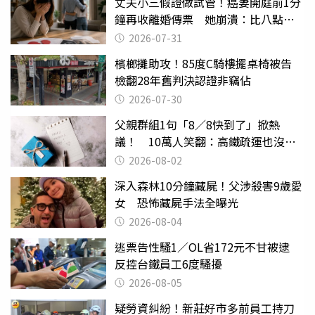
丈夫小三假證做試管！癌妻開庭前1分
鐘再收離婚傳票 她崩潰：比八點檔
還扯
2026-07-31
檳榔攤助攻！85度C騎樓擺桌椅被告
檢翻28年舊判決認證非竊佔
2026-07-30
父親群組1句「8／8快到了」掀熱
議！ 10萬人笑翻：高鐵疏運也沒列
父親節
2026-08-02
深入森林10分鐘藏屍！父涉殺害9歲愛
女 恐怖藏屍手法全曝光
2026-08-04
逃票告性騷1／OL省172元不甘被逮
反控台鐵員工6度騷擾
2026-08-05
疑勞資糾紛！新莊好市多前員工持刀