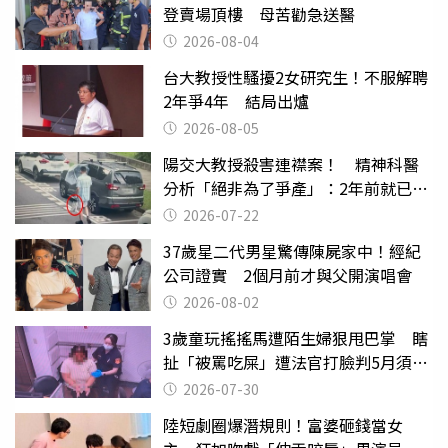
登賣場頂樓 母苦勸急送醫
2026-08-04
台大教授性騷擾2女研究生！不服解聘
2年爭4年 結局出爐
2026-08-05
陽交大教授殺害連襟案！ 精神科醫
分析「絕非為了爭產」：2年前就已言
行詭異
2026-07-22
37歲星二代男星驚傳陳屍家中！經紀
公司證實 2個月前才與父開演唱會
2026-08-02
3歲童玩搖搖馬遭陌生婦狠甩巴掌 瞎
扯「被罵吃屎」遭法官打臉判5月須入
監
2026-07-30
陸短劇圈爆潛規則！富婆砸錢當女