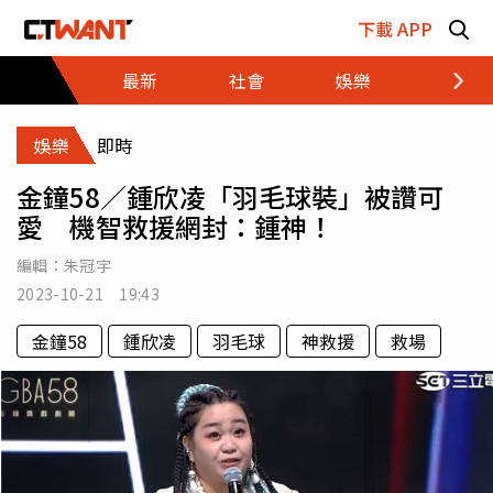
跳至主要內容區塊
下載 APP
最新
社會
娛樂
財經
娛樂
即時
金鐘58／鍾欣凌「羽毛球裝」被讚可
愛 機智救援網封：鍾神！
編輯：
朱冠宇
2023-10-21 19:43
金鐘58
鍾欣凌
羽毛球
神救援
救場