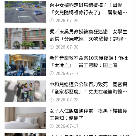
台中女遛狗走斑馬線遭撞亡！母慟
「女兒隨媽祖修行去了」 駕駛過失
致死判9月
2026-07-26
獨／東吳男教授被瘋狂迷戀 女學生
寄信「分屍吃掉」30次騷擾！認罪免
關
2026-07-30
新竹音樂教室命案10天後復課！他批
「太冷血」 員工怒駁：閉上嘴
2026-07-17
中和兒媳遭公公砍百刀致死 閨密揭
「全家都惡魔」：丈夫在老婆時懷孕
摔東西
2026-07-28
女子入住飯店遇停電 摸黑下樓被員
工告知：倒閉了
2026-07-17