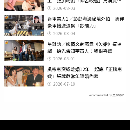
主 狂加吻戲「伸舌咬唇」男演員崩
潰
2026-08-03
香車美人1／彭彭海邊秘境外拍 男伴
豪車接送還祭「鈔能力」
2026-08-04
星對話／嚴藝文超滿意《欠婚》這場
戲 搶先告知宇宙人：我很喜歡
2026-08-01
吳宗憲突認離婚12年 起底「正牌憲
嫂」張葳葳當年隱婚內幕
2026-07-19
Recommended by