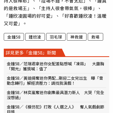
持人很棒耶」、「控場不錯，不會太尬」、「鍾真
的是救場王」、「主持人很會帶氣氛，很棒」、
「鍾欣凌圓場的好可愛」、「好喜歡鍾欣凌！溫暖
又可愛」。
金鐘58
鍾欣凌
羽毛球
神救援
救場
詳見更多「金鐘58」新聞
金鐘58／范瑞君拿迷你女配差點想喊「凍蒜」 大露胸
「開光」獲獎喊：值了
金鐘58／黃迪揚奪迷你男配...剛迎二女兒出生 曝「曾
動念轉行」解經濟壓力：請找我演戲！
金鐘58／林奕嵐奪迷你劇集最具潛力新人 大哭「完全
沒想過」
金鐘58／《模仿犯》打敗《人選之人》 奪人氣戲劇節
目獎