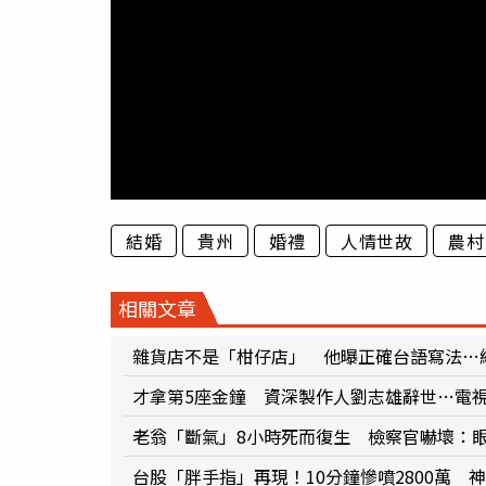
結婚
貴州
婚禮
人情世故
農村
相關文章
雜貨店不是「柑仔店」 他曝正確台語寫法…
才拿第5座金鐘 資深製作人劉志雄辭世…電
老翁「斷氣」8小時死而復生 檢察官嚇壞：
台股「胖手指」再現！10分鐘慘噴2800萬 