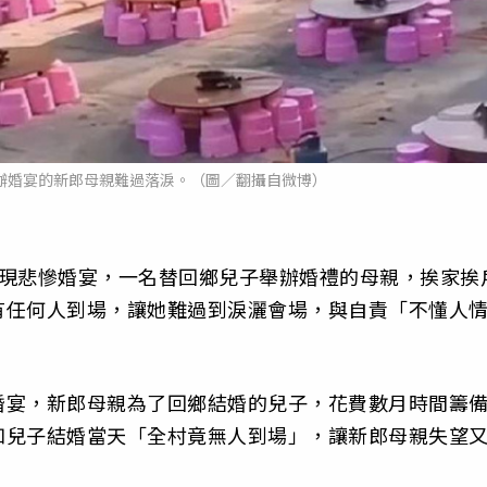
辦婚宴的新郎母親難過落淚。（圖／翻攝自微博）
出現悲慘婚宴，一名替回鄉兒子舉辦婚禮的母親，挨家挨
有任何人到場，讓她難過到淚灑會場，與自責「不懂人
婚宴，新郎母親為了回鄉結婚的兒子，花費數月時間籌
知兒子結婚當天「全村竟無人到場」，讓新郎母親失望