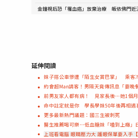
金鐘視后恐「罹血癌」放棄治療 皈依佛門近
延伸閱讀
妹子搭公車慘遭「陌生女賞巴掌」 乘客
約會超Man請客！男隔天竟傳訊息「要晚
前男友家人都有病！ 見家長後…她1個
命中註定就是你 學長學妹50年後再相遇
更多最新熱門議題：國三生被刺死
醫生推薦喝可樂…低血糖妹「嗑到上癮」日
上班看電腦 眼睛壓力大 護眼保單要入手