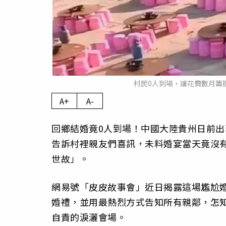
村民0人到場，讓花費數月籌
A+
A-
回鄉結婚竟0人到場！中國大陸貴州日前
告訴村裡親友們喜訊，未料婚宴當天竟沒
世故」。
網易號「皮皮故事會」近日揭露這場尷尬
婚禮，並用最熱烈方式告知所有親鄰，怎
自責的淚灑會場。