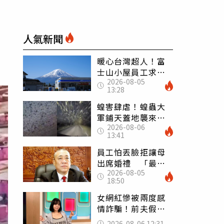
人氣新聞
暖心台灣超人！富
士山小屋員工求助
2026-08-05
「想活下去」 山
13:28
友狂背物資上山：
台灣真的是寶島
蝗害肆虐！蝗蟲大
軍鋪天蓋地襲來宛
2026-08-06
如末日 網驚：聖
13:41
經十災
員工怕丟臉拒讓母
出席婚禮 「最愛
2026-08-05
發錢老闆」震怒開
18:50
除：我看不起你
女網紅慘被兩度感
情詐騙！前夫假割
頸詐光200萬再遇假
2026-08-06 12:31