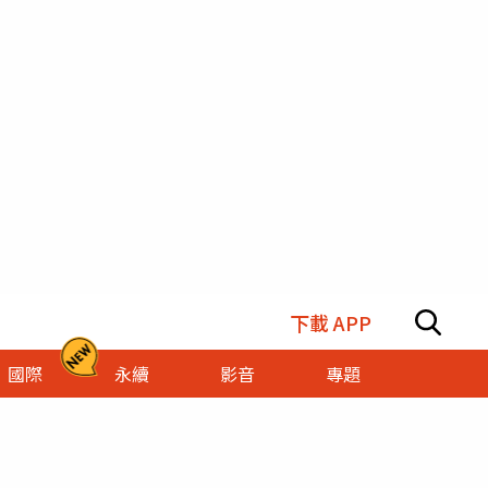
下載 APP
國際
永續
影音
專題