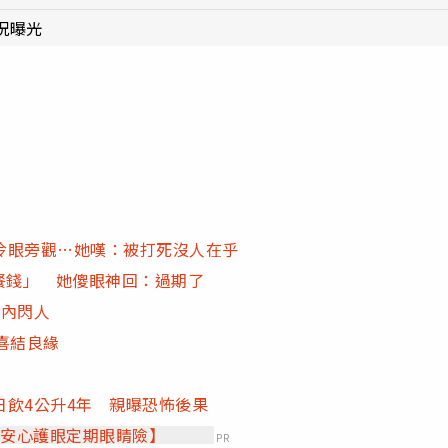
況曝光
冷眼旁觀…她嘆：被打死沒人在乎
餐錢」 她傻眼神回：過期了
月內閃人
喜結良緣
飲4公升4年 親曝恐怖後果
【安心護眼定期眼睛險】
PR