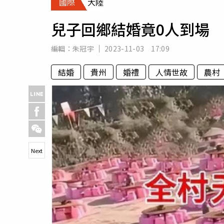
國際
大陸
人物
汽車
兒子回鄉結婚竟0人到場
專欄
房產新勢力
編輯：
朱冠宇
2023-11-03 17:09
結婚
貴州
婚禮
人情世故
農村
Next