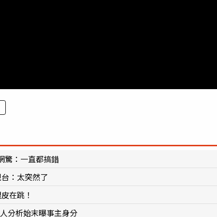
網驚：一直都搞錯
視台：太突然了
眼皮在跳！
神人分析始末曝事主身分