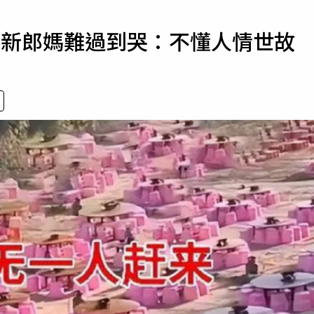
寵物
 新郎媽難過到哭：不懂人情世故
運勢
運動
梅酒