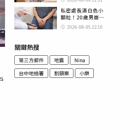
富商「養套殺2000
私密處長滿白色小
萬」
顆粒！20歲男崩潰
求診 醫曝5大真相
2026-08-05 22:10
別再誤會
關鍵熱搜
第三方郵件
地震
Nina
台中地檢署
割頸案
小樂
戶
情
備
又