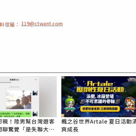
119@ctwant.com
爆料信箱：
PR
認親！陸男幫台灣遊客
楓之谷世界Artale 夏日活動
閒聊驚覺「是失聯大
爽成長