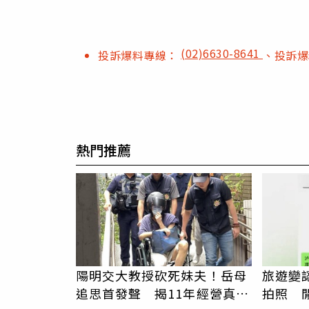
(02)6630-8641
投訴爆料專線：
、投訴
熱門推薦
陽明交大教授砍死妹夫！岳母
旅遊變
追思首發聲 揭11年經營真相
拍照 