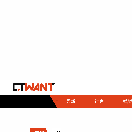
社會首頁
娛樂首頁
財經首頁
政
:::
最新
社會
娛
時事
即時
熱線
:::
直擊
大條
人物
調查
專題
３Ｃ