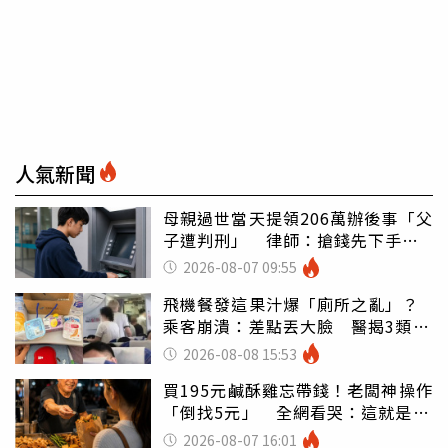
人氣新聞
母親過世當天提領206萬辦後事「父
子遭判刑」 律師：搶錢先下手是
罪
2026-08-07 09:55
飛機餐發這果汁爆「廁所之亂」？
乘客崩潰：差點丟大臉 醫揭3類人
別亂喝
2026-08-08 15:53
買195元鹹酥雞忘帶錢！老闆神操作
「倒找5元」 全網看哭：這就是台
灣
2026-08-07 16:01