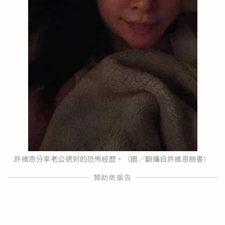
許維恩分享老公遇到的恐怖經歷。（圖／翻攝自許維恩臉書）