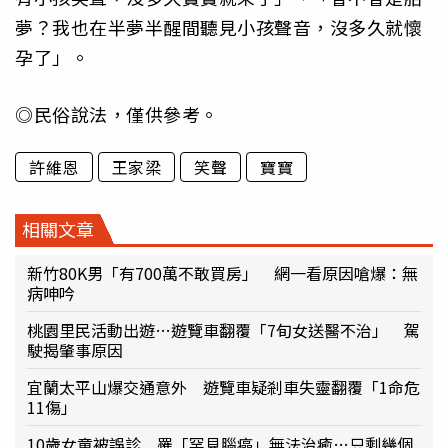
夢？我也在半夢半醒間聽見小孩聲音，沒多久就懷
孕了」。
◎民俗說法，僅供參考。
許維恩
王家梁
笑聲
寶寶
相關文章
新竹80K男「有700萬不敢買房」 網一看原因嗆爆：無
病呻吟
桃園里民活動出遊…遊覽車翻覆「7旬女送醫不治」 駕
駛揭肇事原因
宜蘭太平山爆交通意外 遊覽車疑剎車失靈翻覆「1命危
11傷」
10歲女童被誤診 罹「罕見腦癌」無法治癒…只剩幾個