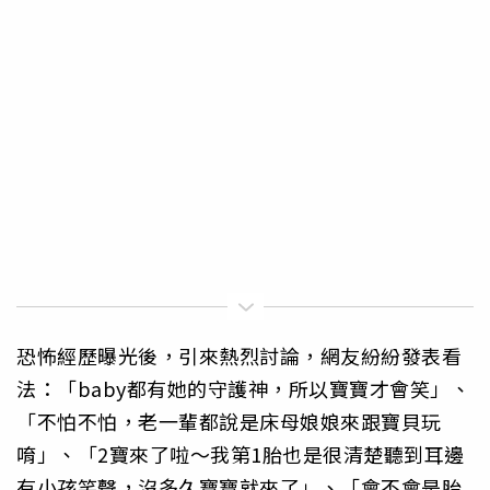
恐怖經歷曝光後，引來熱烈討論，網友紛紛發表看
法：「baby都有她的守護神，所以寶寶才會笑」、
「不怕不怕，老一輩都說是床母娘娘來跟寶貝玩
唷」、「2寶來了啦～我第1胎也是很清楚聽到耳邊
有小孩笑聲，沒多久寶寶就來了」、「會不會是胎