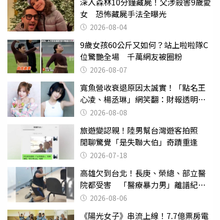
深入森林10分鐘藏屍！父涉殺害9歲愛
女 恐怖藏屍手法全曝光
2026-08-04
9歲女孩60公斤又如何？站上啦啦隊C
位驚艷全場 千萬網友被圈粉
2026-08-07
寬魚營收衰退原因太誠實！「點名王
心凌、楊丞琳」網笑翻：財報透明度
滿分
2026-08-08
旅遊變認親！陸男幫台灣遊客拍照
閒聊驚覺「是失聯大伯」奇蹟重逢
2026-07-18
高雄欠到台北！長庚、榮總、部立醫
院都受害 「醫療暴力男」離譜紀錄
曝光
2026-08-06
《陽光女子》串流上線！7.7億票房電