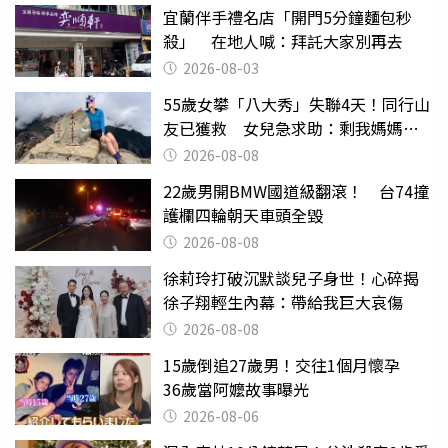
宜蘭伴手禮名店「開門5分鐘麵包秒
殺」 在地人喊：拜託大家別再去
2026-08-03
55歲女攀「八大秀」失聯4天！同行山
友已獲救 女兒急求助：剩我媽媽還
沒找到
2026-08-08
22歲男開BMW國道級翻滾！ 台74撞
護欄四輪朝天車頭全毀
2026-08-08
徐莉玲打破沉默談兒子身世！心碎揭
徐子翔輕生內幕：帶給我巨大哀傷
2026-08-08
15歲倒追27歲男！交往1個月懷孕
36歲當阿嬤故事曝光
2026-08-06