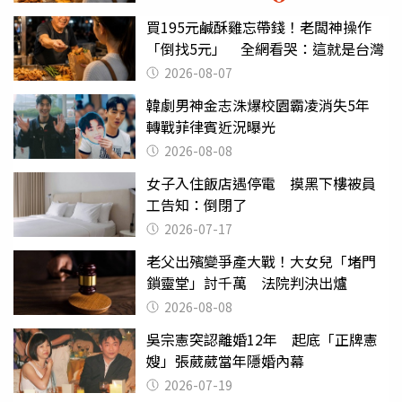
買195元鹹酥雞忘帶錢！老闆神操作
「倒找5元」 全網看哭：這就是台灣
2026-08-07
韓劇男神金志洙爆校園霸凌消失5年
轉戰菲律賓近況曝光
2026-08-08
女子入住飯店遇停電 摸黑下樓被員
工告知：倒閉了
2026-07-17
老父出殯變爭產大戰！大女兒「堵門
鎖靈堂」討千萬 法院判決出爐
2026-08-08
吳宗憲突認離婚12年 起底「正牌憲
嫂」張葳葳當年隱婚內幕
2026-07-19