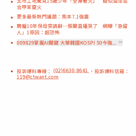
北市工地驚見15歲少年「全身著火」 疑似油漆混
合甲苯竄火
更多最新熱門議題：熊本7.1強震
聘僱10年保母突請辭⋯張蘭直播哭了 網曝「急留
人」1原因：超恐怖
009829掌握AI關鍵 大華韓國KOSPI 50今強...
PR
(02)6630-8641
投訴爆料專線：
、投訴爆料信箱：
119@ctwant.com