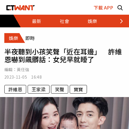
跳至主要內容區塊
下載 APP
最新
社會
娛樂
財經
娛樂
即時
半夜聽到小孩笑聲「近在耳邊」 許維
恩嚇到飆髒話：女兒早就睡了
編輯：
黃任強
2023-11-05 16:48
許維恩
王家梁
笑聲
寶寶