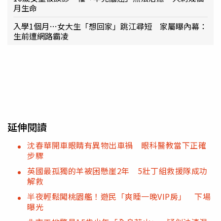
月生命
入學1個月…女大生「想回家」跳江尋短 家屬曝內幕：
生前遭網路霸凌
延伸閱讀
沈春華開車眼睛有異物出車禍 眼科醫教當下正確
步驟
英國最孤獨的羊被困懸崖2年 5壯丁組救援隊成功
解救
半夜輕鬆闖桃園艦！遊民「爽睡一晚VIP房」 下場
曝光