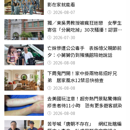
影在家就能看
2026-08-07
獨／東吳男教授被瘋狂迷戀 女學生
寄信「分屍吃掉」30次騷擾！認罪免
關
2026-07-30
亡妹慘遭公公毒手 表姊憶父親節前
夕：小舅舅仍到殯儀館陪她說話
2026-08-08
下周鬼門開！家中掛兩物易招好兄
弟 居家風水12禁忌快檢查
2026-08-08
去美國玩注意！超夯熱門景點驚傳麻
疹患者待11小時 恐有更多遊客感染
2026-08-08
苦苓喊「唐朝不存在」 網紅批瞎編