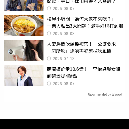
歷史：李白、杜甫用鮮卑文寫詩？
2026-08-07
松屋小編問「為何大家不來吃？」
一票人點出3大問題：滿手好牌打到爛
2026-08-08
人妻房間吹頭髮被禁！ 公婆要求
「廁所吹」還嗆再犯剪掉吹風機
2026-07-18
慈濟遭詐走10.6億！ 李怡貞曝女律
師背景提4疑點
2026-08-07
Recommended by