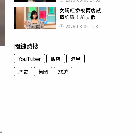
身份辦假證落戶
女網紅慘被兩度感
情詐騙！前夫假割
頸詐光200萬再遇假
2026-08-06 12:31
富商「養套殺2000
萬」
關鍵熱搜
YouTuber
飯店
港星
歷史
英國
旅遊
澄
為
。