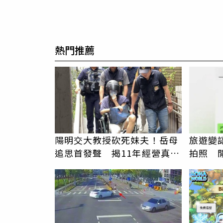
熱門推薦
陽明交大教授砍死妹夫！岳母
旅遊變
追思首發聲 揭11年經營真相
拍照 
駁「爭產」
伯」奇
PR