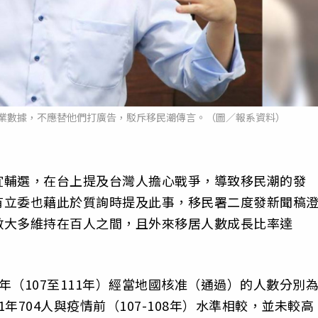
業數據，不應替他們打廣告，駁斥移民潮傳言。（圖／報系資料）
宜輔選，在台上提及台灣人擔心戰爭，導致移民潮的發
有立委也藉此於質詢時提及此事，移民署二度發新聞稿
數大多維持在百人之間，且外來移居人數成長比率達
（107至111年）經當地國核准（通過）的人數分別
中111年704人與疫情前（107-108年）水準相較，並未較高