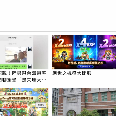
PR
認親！陸男幫台灣遊客
創世之楓盛大開服
閒聊驚覺「是失聯大
蹟重逢