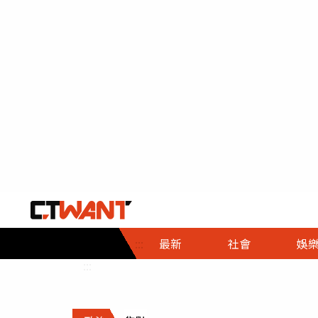
社會首頁
娛樂首頁
財經首頁
政
:::
最新
社會
娛
時事
即時
熱線
:::
直擊
大條
人物
調查
專題
３Ｃ