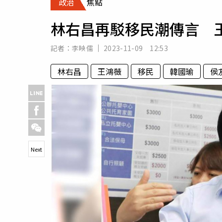
政治
焦點
人物
汽車
林右昌再駁移民潮傳言 
專欄
房產新勢力
記者：
李映儒
2023-11-09 12:53
林右昌
王鴻薇
移民
韓國瑜
侯
Next