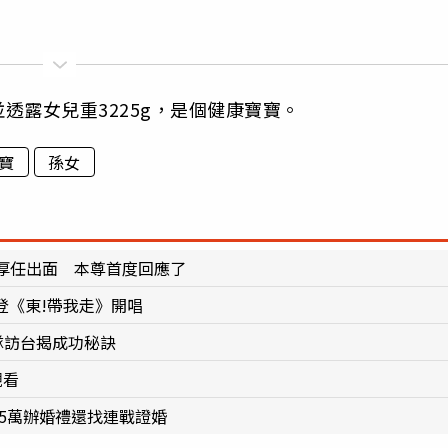
透露女兒重3225g，是個健康寶寶。
寶
孫女
厚任出面 本尊首度回應了
登《東!帶我走》開唱
隊訪台揭成功秘訣
觀看
45萬辦婚禮還找連戰證婚