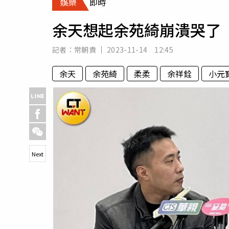
娛樂
即時
人物
汽車
余天想起余苑綺崩潰哭了
專欄
房產新勢力
記者：
常朝貴
2023-11-14 12:45
余天
余苑綺
柔柔
余祥銓
小元
Next