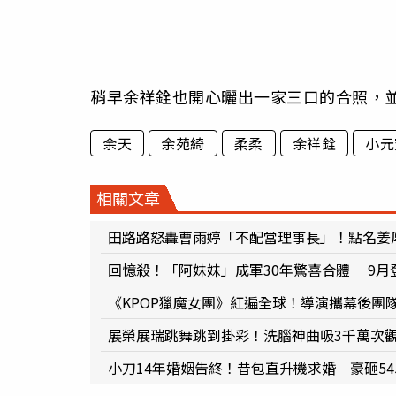
稍早余祥銓也開心曬出一家三口的合照，並
余天
余苑綺
柔柔
余祥銓
小元
相關文章
田路路怒轟曹雨婷「不配當理事長」！點名姜
回憶殺！「阿妹妹」成軍30年驚喜合體 9月
《KPOP獵魔女團》紅遍全球！導演攜幕後團
展榮展瑞跳舞跳到掛彩！洗腦神曲吸3千萬次
小刀14年婚姻告終！昔包直升機求婚 豪砸5