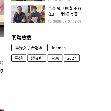
友被圈粉
苦苓喊「唐朝不存
在」 網紅批瞎編
歷史：李白、杜甫
2026-08-07 07:09
用鮮卑文寫詩？
關鍵熱搜
陽光女子合唱團
Joeman
平鎮
證交所
台東
2027
前
的
產