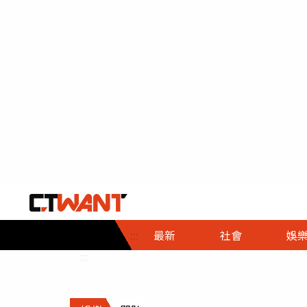
社會首頁
娛樂首頁
財經首頁
政
:::
最新
社會
娛
時事
即時
熱線
:::
直擊
大條
人物
調查
專題
３Ｃ