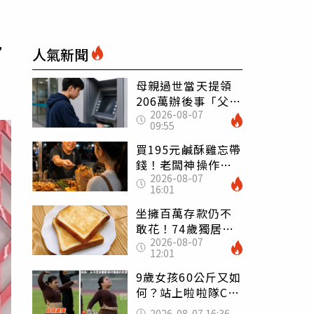
包
人氣新聞
母親過世當天提領
206萬辦後事「父子
2026-08-07
遭判刑」 律師：
09:55
搶錢先下手是罪
買195元鹹酥雞忘帶
錢！老闆神操作
2026-08-07
「倒找5元」 全網
16:01
看哭：這就是台灣
坐擁百萬存款仍不
敢花！74歲獨居翁
2026-08-07
「1餐只吃1片吐
12:01
司」 半年後暴瘦
嚇壞女兒
9歲女孩60公斤又如
何？站上啦啦隊C位
驚艷全場 千萬網
2026-08-07 16:36