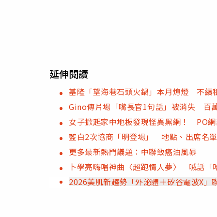
延伸閱讀
基隆「望海巷石頭火鍋」本月熄燈 不續
Gino傳片場「嘴長官1句話」被消失 
女子掀起家中地板發現怪異黑網！ PO
藍白2次協商「明登場」 地點、出席名
更多最新熱門議題：中聯致癌油風暴
卜學亮嗨唱神曲〈超跑情人夢〉 喊話「
2026美肌新趨勢「外泌體＋矽谷電波X