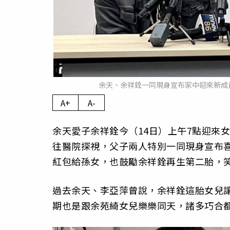
余天、余祥銓一同現身宣布家中迎來新成
A+
A-
余天愛子余祥銓今（14日）上午7點迎來
往醫院探視，父子兩人特別一同現身宣布
紅包給孫女，也鼓勵余祥銓再生第二胎，
過去余天、李亞萍曾說，余祥銓這胎女兒
期也是跟余苑綺女兒樂樂同天，諸多巧合