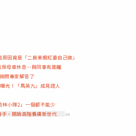
租原因竟是「二房東眼紅要自己做」
百萬保母車休息…與同事有距離
網詢問專家解答了
單曝光！「馬英九」成見證人
哈林小隊2」一個都不能少
」聯手，開啟高階養膚新世代
PR