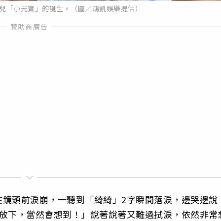
女兒「小元寶」的誕生。（圖／鴻凱娛樂提供）
在鏡頭前淚崩，一聽到「綺綺」2字瞬間落淚，邊哭邊說
量放下，當然會想到！」說著說著又難過拭淚，依然非常