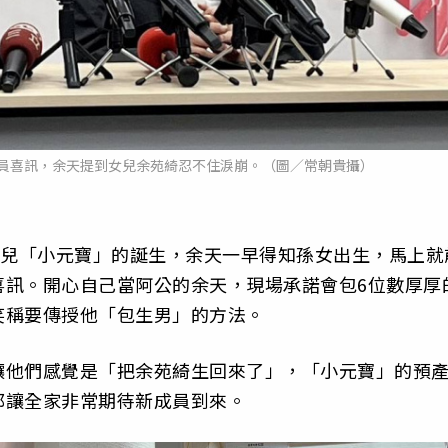
員喜訊，余天提到女兒余苑綺忍不住淚崩。（圖／常朝貴攝）
女兒「小元寶」的誕生，余天一早得知孫女出生，馬上就
喜訊。開心自己當阿公的余天，現場承諾會包6位數厚厚
笑稱要傳授他「包生男」的方法。
讓他們感覺是「把余苑綺生回來了」，「小元寶」的預
都讓全家非常期待新成員到來。