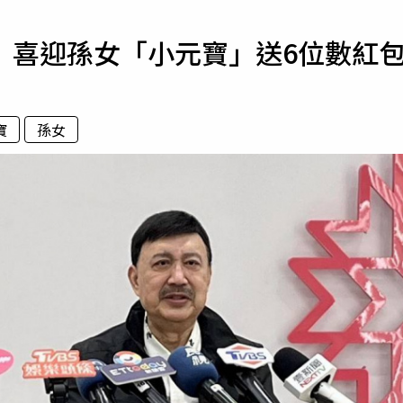
寵物
 喜迎孫女「小元寶」送6位數紅
運勢
運動
梅酒
寶
孫女