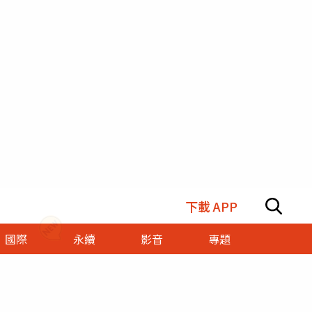
下載 APP
國際
永續
影音
專題