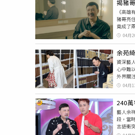
揭豬
建豪合
妙維肖
《高雄
唱國語
會驚喜
豬哥亮
唱過。
去幾年
竟成了
當蔡小
型、個
人。」
開玩笑
康成長
04月2
半，逐
遇。蔡
人：「
首先由
余苑綺
增，最
組成的
資深藝
退，在
學樣、
心中難以
興衰也
好，就
外界關
成為一
會調侃
身穿黑
文化。
豔的超
04月1
裝，獨
默本色
恬（左
中寫下
凱文與聲
240
誕祭拜
時，林
藝人余
網友湧
笑。主
段，當時
逝，親
眾直呼既
言語衝
余苑綺
觀影。
療的父
才為家