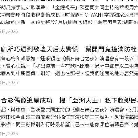
舞台之夜》最安心的就是能與胡瓜大哥、康康與歐漢聲互動，「私
哥胡瓜攜手徒弟歐漢聲、「金鐘視帝」陳亞蘭共同主持的華視周六8
「謝謝」掛在嘴邊，展現提攜後輩的大將之風。本次演唱會不僅
功帶動原時段收視翻倍成長。時報周刊CTWANT掌握獨家消息
之於社會」的精神。李翊君表示，最佩服胡瓜將演出收入轉化為
完成續約，新一季預計將於3月展開首次錄影，顯示節目表現獲得
利慈善事業基金會和臺大清寒希望獎助學金，秉持公益之心，幫
時段收視翻倍成長。（圖／華視提供）「胡蘭歐出任務」外景單
參加《鑽石舞台之夜》最安心的就是能與胡瓜大哥、康康與歐漢
3日, 2026
）《週末最強大》主打多元型態綜藝內容，棚內單元包括「瓜瓜
務」，橫跨歌唱、短劇、遊戲等多種元素，製作規格走向大型綜
梅廁所巧遇到歌壇天后太驚慌 幫開門竟撞消防栓
以答應，但長久要想想，現在其實不只看收視率，而是看置入與
后曾心梅和賴慧如、鍾采穎在《鑽石舞台之夜》演唱會有一段以
製作費破百萬，胡瓜坦言「一集破百萬是必然」，尤其外景遊戲
蕙，曾心梅說：「我出道前一直在歌唱比賽，過程中都是以二姐
的鬼故事題材，皆需相對資源投入，直言一集節目需要3天時間錄
我發片到中廣宣傳，剛好二姐也在那裡，但我們碰面的地方居然
「收視不是我決定，是觀眾決定。」並強調目標是把電視觀眾找
你歌唱得很好喔，加油』，讓我整個昏頭轉向，要幫她把門推開
視外，也將持續主持在民視深耕逾23年的《綜藝大集合》，穩坐
4日, 2026
做生意，餐廳收掉後想重返演藝圈唱歌，卻發現嗓音不再那麼游
與《綜藝大集合》的合作動向。胡瓜說明，近年與民視合作並未簽
她伸出援手，邀請她與沈文程、孔鏘一起主持《台灣大歌廳》：
證信函通知合約到期，卻在媒體傳播過程中被解讀為「不做了」
如合影偶像追星成功 揭「亞洲天王」私下超親民
們依然給我很大的空間，現在我的聲音跟自信找回來了，我非常
拿一集錢。」目前胡瓜除已確定續約華視外，也將持續主持在民視
發起，與康康、歐漢聲共同主持的《鑽石舞台之夜》演唱會，3月2
會。」她還特別感謝胡瓜：「瓜哥不會叫我去搞笑、做不擅長的
位。胡瓜發起、為公益而唱的《鑽石舞台之夜》演唱會，今年將
黃西田和金曲歌王蕭敬騰分別擔任首演和第二天壓軸，象徵演藝
我好好進步跟發揮。」鍾采穎從小在胡瓜的《台灣那麼旺》比賽
。（圖／方萬民攝）此外，由胡瓜發起、為公益而唱的《鑽石舞台
王彩樺。問王彩樺剛入行時最希望自己未來能像哪位前輩看齊？
父一路提攜：「有機會他都會跟製作單位推薦我，平常也會教我
於3月21日、22日再度登上台北流行音樂中心。首日卡司包括
余
13歲開始半工半讀，歷經秀場、電視綜藝、歌仔戲、電視劇與電
年都會包紅包給我阿嬤，知道阿嬤生病還特別錄製影片為她加油
，李千娜助陣。完整演出陣容尚包括王彩樺、曾心梅、李翊君、翁立友
4日, 2026