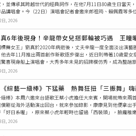
敬，並傳承其跨越世代的經典詞作，在他7月11日80歲生日當天
條魚，讓懷孕的柔柔補身體，但其實我跟我爸（
余天
）不愛吃魚
作品講唱會。今（22日）演唱會記者會邀來郎祖筠、賴佩霞等多
一天吃飯，魚土味比較重，我媽夾了魚肉到柔柔碗裡，柔柔就用
祖筠幽默表示：「許常德不行嘛！他罵我就有新聞了。」一句玩
魚，她快吐了。』」沒想到柔柔立刻糾正：「沒有！他不是這樣
2日, 2026
力。賴佩霞透露屆時將選唱〈往事只能回味〉，談起這首經典歌曲
再煮了』。」柔柔崩潰表示，明明一家人都不愛吃魚，結果老公
起小時候，老師的每首歌幾乎我都會唱，小時候收音機播什麼，
到我的身上來，製造婆媳問題的根本就是你！」讓全場笑翻。余
劉真6年後現身！辛龍帶女兒搭郵輪被巧遇 王瞳
她也直言，林煌坤的作品早已深植許多人的生命記憶。資深作詞人
有我爸幫腔：「對啊，每天吃魚幹什麼？我們姓余，每次煮魚也
國標舞女王」劉真於2020年病逝後，丈夫辛龍一度全面淡出演藝
常朝貴攝）被譽為華語流行音樂重要推手的林煌坤，創作生涯累
「祥銓你真的太直男，你的用詞很有問題，強調『妳煮的魚』，
，他去年11月推出兩首創作新歌逐步復出，近日則帶著10歲愛
回憶早年創作酬勞時透露，1970年創作〈往事只能回味〉時，稿費
余祥銓回憶，當時柔柔在桌下拼命踢他的腳暗示趕快把話圓回來
還驚喜現身船上演唱會，大秀多年未見的招牌模仿秀，成為整趟
舞台〉時，酬勞已提高至2萬元，也反映出台灣流行音樂產業的發
讓眾人聽了直搖頭，認證他是名符其實的「鋼鐵直男」。除了婆
期間的照片，透露意外遇見許久未見的辛龍，開心寫下：「我都
作過的巨星 劉文正。提及當年為劉文正創作的〈我找到自己〉時
前不能吃蜂蜜，結果我女兒才五、六個月時，他居然偷餵她吃一
9日, 2026
龍戴著帽子與墨鏡，一身黑色休閒裝扮，留著略顯斑白的落腮鬍
讀不回。」他接著回憶，劉文正年輕時有一項鮮為人知的絕活，就
小小一塊，萬一她身體不堪負荷出事怎麼辦？」余祥銓則一臉無
的肩膀，兩人一同對鏡頭比讚，展現深厚交情。據了解，辛龍此行
當厲害。林煌坤還爆料，當年演藝圈有兩位知名的「大頭」代表
兩人一來一往的育兒衝突，孫協志也結尾說：「兩人都非常相愛
賢《綜藝一級棒》下猛藥 熱舞狂扭「三振舞」嗨
子時光。他事後也坦言，這趟旅程留下許多珍貴回憶，「這幾天
此兩人都曾被大家暱稱為「大頭」。
執，就是想辦法多溝通去化解。」
一級棒》本周六邀來台語歌王蔡小虎擔任大來賓，開場就帶來兩
旅的起點，則是陳美鳳受邀擔任海上「星光演唱會」演出嘉賓後
僕僕剛從海外活動演出回台，就來參加錄影，康康見到他便拿出
後來得知陳美鳳將登台演出後，主動向對方表示：「姐，我可以上
呼「好日系喔」，原來蔡小虎年輕時也留過「西裝頭」，臉龐稚
與監聽設備。陳美鳳透露，辛龍前一天才傳訊息告知要上船，沒
：「這張照片是故宮博物院那邊拿出來的吧！」每集節目歌手總
工作，讓眾人又驚又喜。為了讓辛龍順利登台，陳美鳳還特地刪減
8日, 2026
梅蘭梅蘭我愛你〉，兩人一邊熱歌勁舞，展現極佳默契，招牌手
經典歌曲〈愛情釀的酒〉外，也重現久違的模仿秀。他坦言自己已
賢特別融入當紅棒球「三振舞」所精心設計的動作，兩人跳起來
起麥克風便立刻進入狀態，接連模仿張學友、王傑、
余天
、姜育