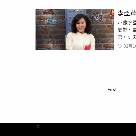
像，王
從小在
等，本
到老、
之夜》
合綜藝
李亞
業，所
余天
、
各界與
73歲
與電影
翁立友、
來帶給
憂鬱、
家又要
方社會
常，丈
是他太
就很好
的，他
02月1
起架。
劇主題
碎念」
台之夜
都會記
他合照
表示，
持的《
銓、黃
First
亞萍分
:::