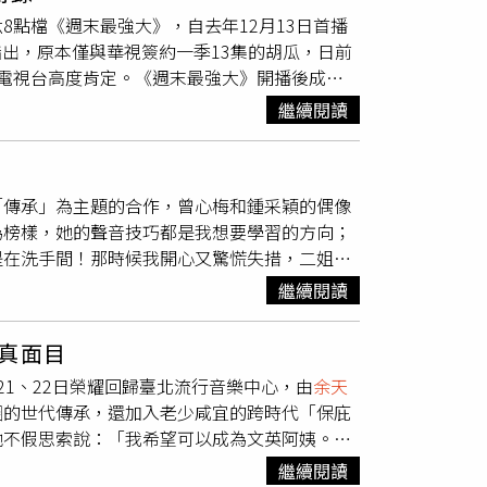
下聊天就像在Re稿培養默契」。他也感謝胡瓜
點檔《週末最強大》，自去年12月13日首播
是跨世代的綜藝薪火相傳，更秉持「取之於社
指出，原本僅與華視簽約一季13集的胡瓜，日前
公益。本次受贈單位為財團法人臺中市私立十方
電視台高度肯定。《週末最強大》開播後成功
助十方社福基金會與臺大清寒獎助學金。翁立友
元話題十足，成功吸引大批粉絲關注。（圖／華
聲互動。（圖／萬星傳播提供）
繼續閱讀
夜總會」、「現代包青天」，並結合外景「胡蘭
藝編制。開播之初胡瓜曾語帶保留表示：「做一
贊助，若資源不到位會很難維持。」對於外界盛
「傳承」為主題的合作，曾心梅和鍾采穎的偶像
與戲劇式短劇拍攝成本高昂，加上歌唱橋段與全
為榜樣，她的聲音技巧都是我想要學習的方向；
影，相當耗費心力。至於收視表現，他則淡然
是在洗手間！那時候我開心又驚慌失措，二姐跟
回來，而非與同檔節目惡性競逐。胡瓜除已確定
還推到消防栓，超級尷尬！」曾心梅前幾年跑去
長壽綜藝一哥地位。（圖／侯世駿攝）外界同樣
繼續閱讀
刃有餘，令她相當恐慌，但信吉電視台總經理紀
訂正式合約，為避免日後爭議，去年10月主動
「將近兩年的時間，我一直用很辛苦的方式在唱
。他直言：「我沒有合約，就是製作單位做一
真面目
感謝在我遇到最大瓶頸時兩位給了我這麼好的空
深耕逾23年的《綜藝大集合》，穩坐長壽綜藝
1、22日榮耀回歸臺北流行音樂中心，由
余天
事，他就是一直在我的專業領域上給我挑戰和功
再度登上北流開唱，並邀來
余天
、余祥銓父子同
圈的世代傳承，還加入老少咸宜的跨時代「保庇
。（圖／萬星傳播提供）身為胡瓜愛將，賴慧如
之夜》演唱會，今年於台北、台中完成4場演
她不假思索說：「我希望可以成為文英阿姨。」
做節目的應對跟橋段；最讓我印象深刻的是，瓜
天
、余祥銓父子與黃西田坐鎮；第二日則由蕭
影的洗禮，至今人氣不墜；說起剛入行時的偶
打氣，他是我的恩師，也像家人一樣。」鍾采穎
、賴慧如、AKB48 Team TP、鍾采穎
繼續閱讀