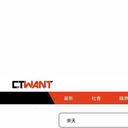
社會首頁
娛樂首頁
財經首頁
政
:::
最新
社會
娛
時事
即時
熱線
:::
直擊
大條
人物
調查
專題
３Ｃ