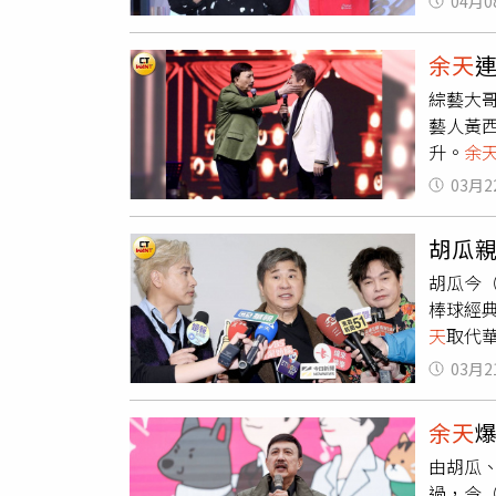
04月0
飯店，
苑綺留
不便。
與遺憾
余天
多日，
綜藝大
現場接人
藝人黃
狀況。
升。
余
響進食
你還看
到晚間
03月2
隨後也
刻意違
笑稱：
能理解
胡瓜
會虧錢
路上引
胡瓜今
也全數
不適的
棒球經
頭盔、
天
取代
力。」
當時跟
場崩潰
03月2
是最高
連連。
爭，「
余天
會。（
由胡瓜
瓜也說
過，今（
不及。