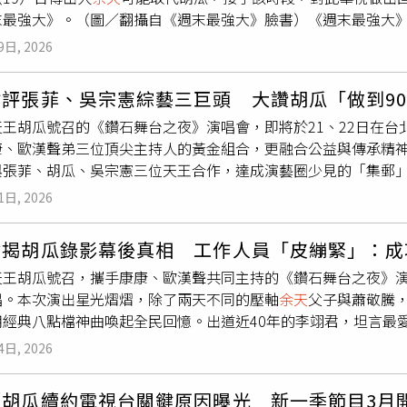
末最強大》。（圖／翻攝自《週末最強大》臉書）《週末最強大》
入約60萬元成本。胡瓜也提到，本次演出整體製作規模龐大，兩
天
低調現身華視開會談新節目，外界猜測可能接手原本由胡瓜主
調，活動具有公益性質，預計可募得約300萬至500萬元善款
9日, 2026
華視表示，《週末最強大》第2季仍在籌備中，目前沒有確切消息
公告。事實上，
余天
過去主持的《黃金年代》曾有不錯成績，但
點評張菲、吳宗憲綜藝三巨頭 大讚胡瓜「做到9
多次公開表示不會再重返電視圈，除非是公益或特別演出，如今
天王胡瓜號召的《鑽石舞台之夜》演唱會，即將於21、22日在
2月10日才與胡瓜（中）一起為演唱會進行練團。（圖／報系資料
康、歐漢聲弟三位頂尖主持人的黃金組合，更融合公益與傳承精
與張菲、胡瓜、吳宗憲三位天王合作，達成演藝圈少見的「集郵
豫）先生」，吳宗憲則講求臨場反應與速度；而胡瓜則是兩者的
1日, 2026
康說：「瓜哥是這兩位大哥的綜合體，他要編要導還要演，如果可
哥的師父，所以瓜哥很多表演邏輯都跟菲哥很像；而我從小看瓜
君揭胡瓜錄影幕後真相 工作人員「皮繃緊」：成
歐漢聲感佩表示，胡瓜資助「十方啟能中心」長達近40年，這種
王胡瓜號召，攜手康康、歐漢聲共同主持的《鑽石舞台之夜》演唱會
傳承上也費盡心思，本次特別安排王彩樺、賴慧如及 AKB48 Te
唱。本次演出星光熠熠，除了兩天不同的壓軸
余天
父子與蕭敬騰
026《鑽石舞台之夜》演唱會台北場，3月21、22日強勢回歸
用經典八點檔神曲喚起全民回憶。出道近40年的李翊君，坦言最
火相傳，首日有
余天
、余祥銓父子和黃西田坐鎮，第二天由蕭敬
〉深植人心；翁立友則對《意難忘》情有獨鍾，回憶當時看著前
梅、李翊君、翁立友、賴慧如、AKB48 Team TP、鍾采穎
4日, 2026
感覺讓他至今難忘，更因此成功開拓東南亞市場。談及主辦人胡
人台中市私立十方社會福利慈善事業基金會和台大清寒希望獎助
私下為了秀頻繁開會、絞盡腦汁，工作人員皮都繃得很緊。一個
／胡瓜續約電視台關鍵原因曝光 新一季節目3月