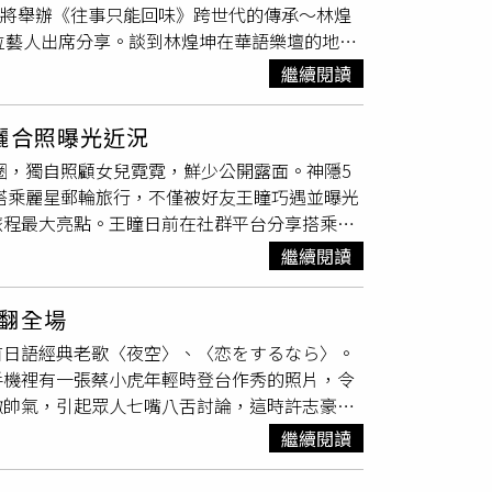
，將舉辦《往事只能回味》跨世代的傳承～林煌
，以前好像被魚刺卡到過，然後柔柔吃魚會孕
位藝人出席分享。談到林煌坤在華語樂壇的地
求助眼神看我，我鼓起勇氣跟媽說：『柔柔說她
笑話逗樂全場，也凸顯林煌坤在音樂圈無可取代
說，他是說『媽，柔柔說她不想再吃妳煮的魚，
繼續閱讀
時感性表示：「那時候大概7歲，聽到這首歌
竟把鍋甩到她身上：「明明就是你們都討厭吃，
我就拿著歌本跟著唱，音樂是童年最好的玩
祥銓補充我媽（李亞萍）之所以很生氣，是因為
曬合照曝光近況
林煌坤榮獲《第37屆金曲獎》特別貢獻獎。
只有妳（李亞萍）一個人吃。」孫協志聽完崩潰
圈，獨自照顧女兒霓霓，鮮少公開露面。神隱5
積超過千首歌詞作品，見證台灣流行音樂發展歷
意思是別人煮的就可以，這不出事才有問題
女搭乘麗星郵輪旅行，不僅被好友王瞳巧遇並曝光
僅有600元；到了1985年替
余天
創作經典
，結果他竟然直接在長輩面前喊：「妳幹嘛踢
旅程最大亮點。王瞳日前在社群平台分享搭乘麗
展與變遷。除了分享創作歷程，林煌坤也談到
媳問題，柔柔爆料余祥銓的「粗心事蹟」：「小
叫他老爺啦！超久不見，看到你真開心！」照片
，媒體關心對方近況，林煌坤笑說：「誰跟他聯
口蜂蜜蛋糕！」這讓柔柔至今想起來仍心有餘
繼續閱讀
，但氣色紅潤、精神狀態相當不錯。王瞳則親暱
是非常擅長拋接橘子，「一次可以丟6顆」，
奈地說：「我們小時候哪有在管的？什麼都吃
原本只是帶著10歲女兒霓霓登船度假，享受難
人物，一位是女歌手蕭孋珠，另一位就是劉文
，也很愛小孩，就是在生活上的眉眉角角，容易
翻全場
親子關係，對我來說是很美麗的回憶。」而這次
首日語經典老歌〈夜空〉、〈恋をするなら〉。
，主動邀請辛龍父女同行。原本只是單純度假的
手機裡有一張蔡小虎年輕時登台作秀的照片，令
來互動一下嗎？」甚至提前準備約10首歌曲、
嫩帥氣，引起眾人七嘴八舌討論，這時許志豪冒
想到彩排時竟穿著一身閃亮造型現身，還主動協
是絞盡腦汁要製造亮點，許志豪與陳孟賢合唱經
3首歌曲騰出表演時間。當晚辛龍除了與陳美
繼續閱讀
勢與擺臀動作，讓蔡小虎與康康都讚不絕口，原
經至少6年沒有公開模仿，「其實會緊張」，
很起勁，更是嗨翻全場氣氛。隨後，蔡小虎與沈
恆、齊秦及費玉清等歌手，無論歌聲或神韻都維