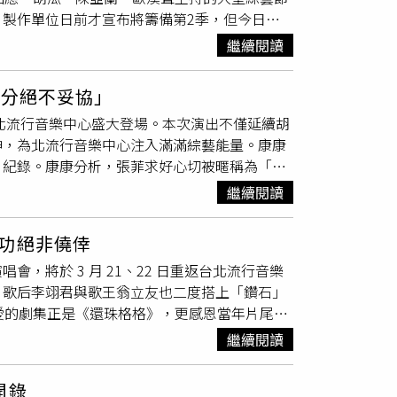
製作單位日前才宣布將籌備第2季，但今日卻
天演出包含燈光、音響等成本粗估超過2千萬。
持的黃金時段，拉回年長觀眾收視率。針對接手
，希望觀眾支持之餘，也能一同做公益。
繼續閱讀
可對外公開，若有最新消息，將透過官方粉絲
後來因
余天
當選立委離開節目。近年
余天
淡出螢
0分絕不妥協」
傳出可能復出主持，也讓外界相當關注。
余天
台北流行音樂中心盛大登場。本次演出不僅延續胡
照）
神，為北流行音樂中心注入滿滿綜藝能量。康康
」紀錄。康康分析，張菲求好心切被暱稱為「魷
綜合體，不僅親自編、導、演，且對品質絕不妥
繼續閱讀
以做到90分，他絕對不會只要80分。因為菲哥
哥節目長大，所以他很多表演邏輯，我都非常清
功絕非僥倖
持之以恆的善心是他學習的榜樣。除了公益，胡
，將於 3 月 21、22 日重返台北流行音樂
am TP 參與，並根據每位藝人的特色量身打造
，歌后李翊君與歌王翁立友也二度搭上「鑽石」
臺北流行音樂中心，原汁原味的秀場綜藝與跨世代
愛的劇集正是《還珠格格》，更感恩當年片尾曲
騰壓軸、李千娜加入；完整演出陣容還有：王彩
輩飆戲、耳邊響起自己唱的主題曲〈堅持〉，那
等，門票已在年代售票系統熱賣中，本次受贈單位為
繼續閱讀
瓜，李翊君感性揭密：「瓜哥在台上幽默信手拈
學金，秉持公益之心，持續前行。
藝人的成功絕非僥倖。」翁立友則笑說，參加
開錄