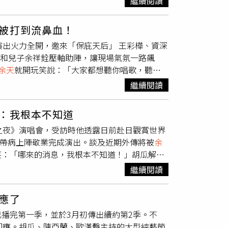
繼續閱讀
影響乘客上下車及交通動線，質疑該行為已造成
，李亞萍更直言，無法探望外孫是心中最大的痛
才臨時停車等候。余祥銓說明，
余天
因牙齦腫脹
反映出家人至今仍承受的失落與牽掛。
被打到流鼻血！
長期用藥情況，擔心身體承受不住，因此趕往
演出火力全開，邀來「保庇天后」 王彩樺、資深
攝）事件延燒後，李亞萍也出面說明
余天
的身體
和兒子余祥銓壓軸助陣，讓現場氣氛一路飆
出現發炎與化膿情形，疼痛程度明顯，甚至影
余天
就開玩笑說：「大家都想聽你唱歌，聽說
萍進一步表示，當天
余天
從中午外出就醫，一直
直呼：「一開始就打喔？」瞬間笑翻全場。
余天
心疼父親術後不適，才選擇就近停車接送，並非
繼續閱讀
坦言沒對流程，全憑現場發揮。胡瓜見狀再補刀
困難，在緊急接送情況下做出該決定，希望外界
掌伺候，
余天
立刻護子回嗆：「我兒子來唱怎麼
因此多由家人親自接送。相關事件曝光後，在網
：我根本不知道
來越失控。之後
余天
左右開弓，連歐漢聲、康康
素占用公車停靠區；也有意見認為，在家人身體
之夜》演唱會，受訪時他透露日前赴日觀賞世界
張的是，黃西田為了「防巴掌」，竟戴上橄欖球
，帶病上陣敬業完成演出。談及近期外傳將被
余
西田則幽默回應：「就是要你試試看手有沒有
笑：「哪來的消息，我根本不知道！」胡瓜解釋
才剛鬆懈摘下頭盔，立刻又被
余天
補上一掌，當
很正常，最後你們要去問華視，因為畢竟我們不
度引爆全場笑聲，也讓整場演出笑料不斷、高潮
繼續閱讀
目應該共同努力提升整體收視市場，而非彼此競
駿攝）
、歐漢聲，與康康，舉辦《鑽石舞台之夜》演唱
應了
特別挑戰高空懸吊演出，最高達三層樓高度。胡
播完第一季，並於3月初傳出續約第2季。不
沒有大礙。徒弟歐漢聲說：「我第一時間護駕來
回應。胡瓜、陳亞蘭、歐漢聲主持的大型綜藝節
造專屬服裝與舞台機關，光是懸吊裝置與造型就