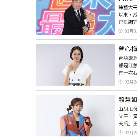
《鑽石
綜藝大
總是以
以來，成
會、用
已低調
社會福
帶動原
笑說，
03月0
視提供
歐出任
曾心
季我可
台語歌
傳單集
都是江
新蒐集
有一次
表示：
我說『
續約華
02月2
開餐廳
關注他
博文向
寄出存
賴慧
歌，他
集，我
由胡瓜
間跟機
一哥地
父子、
課，讓
台演出
天后」
感恩師
出後，將
王彩樺
哥每一
敬騰壓軸
02月2