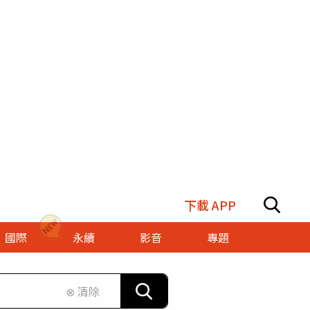
下載 APP
國際
永續
影音
專題
⊗ 清除