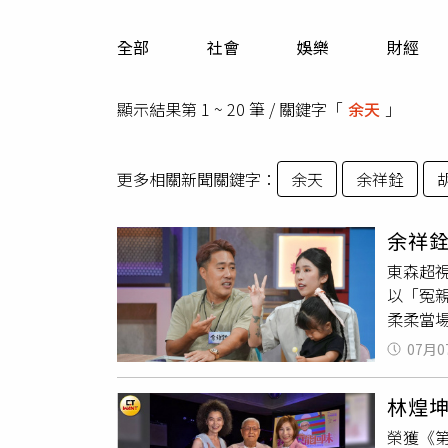
人物
汽車
全部
社會
娛樂
財經
專欄
房產新勢力
顯示結果第 1 ~ 20 筆 / 關鍵字「
余天
」
更多相關新聞關鍵字：
余天
余祥銓
余祥
東森超
以「冤
柔柔當
小孩。
07月0
店啦！
點，結
林煌
到幾點
榮獲《
說的。