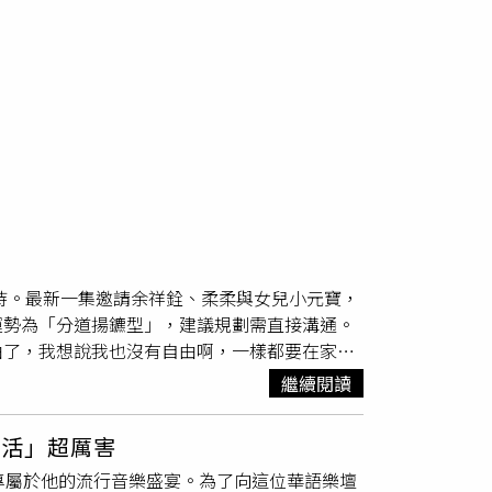
主持。最新一集邀請余祥銓、柔柔與女兒小元寶，
運勢為「分道揚鑣型」，建議規劃需直接溝通。
由了，我想說我也沒有自由啊，一樣都要在家顧
直去夜店！」對此，余祥銓趕緊澄清：「不是夜
繼續閱讀
多，我在車上她打電話唸我，回家後唸到凌晨四
睡著了，哪有唸到四點？而且你睡著了怎麼知道
絕活」超厲害
時鐘是不是有問題？聽下來真的會比較相信柔柔
專屬於他的流行音樂盛宴。為了向這位華語樂壇
直接：「柔柔懷孕期間，我媽為了柔柔，每天都