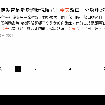
彩樺說：「我拍人生的第一部戲《恩情深似海》認識文英阿姨，
胡瓜的《台灣那麼旺》比賽，還有『鑽石舞台之夜』也是瓜哥給我
次公益受贈單位為財團法人台中市私立十方社會福利慈善事業基
唱歌、演戲把歡樂帶給大家；阿姨為人親切，戲演得好又很疼我
演唱會台北場，3月21、22日強勢回歸臺北流行音樂中心，原汁
與公益的品牌路線。對於胡瓜續簽《週末最強大》第二季節目，
萍傳失智最新身體狀況曝光
余天
鬆口：分房睡2
以我非常尊敬她，一直朝著她的目標努力。」王彩樺13歲開始半
余祥銓父子和黃西田坐鎮，第二天由蕭敬騰壓軸、李千娜加入；
觀眾的支持與喜愛，收視率已再創新高；第二季的後續規劃與內
李亞萍去年底與兒子余祥銓、媳婦柔柔一同上節目時，親口透露自
的洗禮。（圖／萬星傳播提供）除了偶像，王彩樺也分享她進演
賴慧如、AKB48 Team TP、鍾采穎等，門票已在年代售票
觀眾更亮眼的表現。」胡瓜經紀人丁柔安僅簡潔回應本刊：「一
自閉與躁鬱等情緒問題影響下所引發的併發症，目前已持續服藥
做表演禮服，所以作秀都是住很便宜的旅社，有一次方駿大哥在
福利慈善事業基金會和台大清寒希望獎助學金，秉持公益之心，
夫
余天
也首度鬆口談及她的最新健康狀況。
余天
今（10日）出席
太生日，後來他太太認我當乾妹妹，從此我吃、住、都靠方駿大
，只是事情多，一個女人家不會亂想才怪。」他也笑說，李亞萍
絕對是我人生最重要的一位貴人。」賴慧如想效法的榜樣則是「
0日, 2026
談到夫妻相處，
余天
也坦言兩人已分房睡將近2年，兒子余祥銓更
曲都是小齊哥唱的，他是土生土長的台灣人，歌曲紅遍華人地區
。話一出口馬上被
余天
制止：「等下回去她又要念，不要害我！
』有機會跟小齊哥同場演出，他私底下超親民，完全沒有天王的
住內容，「吃飯一半想起來就開始罵，所以我們真的不能亂講」
，完成我小時候的願望。」
家中經濟大權全由李亞萍掌管，「不管賺多少，錢都放在她那邊
鑽石舞台之夜》演唱會，將於3月21、22日在台北流行音樂中心
西田將分別與蕭敬騰、李千娜輪番擔任壓軸演出。
余天
（右）出
1
2
3
4
5
房睡。（圖／方萬民攝）