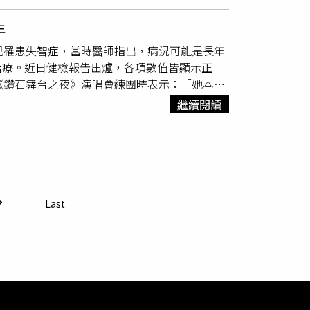
就希望自己將來可以跟文英阿姨一樣，拍電影拍
機會。真的非常感謝瓜哥。」2026《鑽石舞台
金會與台大清寒希望獎助學金，延續胡瓜長年結
，每次看到她都是滿滿的溫暖，而且她非常敬
原味的秀場綜藝與跨世代演藝薪火相傳，首日有
華視公關回應本刊表示：「《週末最強大》感謝
年
工半讀，歷經秀場、電視綜藝、歌仔戲、電視劇
完整演出陣容還有：王彩樺、曾心梅、李翊君、
容已在進行中，我們期盼能持續精進品質，在未
己罹患失智症，當時醫師指出，病況可能是長年
藝圈最感謝的貴人：「我剛出道時沒有錢，要養
系統熱賣中，本次受贈單位為財團法人台中市私立十
切以電視台正式公布為準。」
治療。近日健檢報告出爐，各項數值皆顯示正
台中作秀，邀請我帶爸爸到他家吃飯，那天剛好
持續前行。
《鑽石舞台之夜》演唱會練團時表示：「她本來
哥和大嫂，《恩情深似海》也是大哥帶我去演
若在家沒事就會找他聊天，聊著聊著反而容易吵
亞洲天王」任賢齊，她說：「小時候聽很多連續
繼續閱讀
爆料，
余天
覺得分房後「非常舒服，沒有人碎
，是十足的台灣之光。很開心去年因為『鑽石舞
」余祥銓透露媽媽李亞萍現在看新聞、看節目，
架子，後來才知道他是瓜哥的大徒弟，也很開心
。」至於外界關心的財產問題，
余天
也毫不避諱
」。此外，由胡瓜發起，攜手康康、歐弟共同主
盛大開唱。兩天演出卡司不重複，
余天
、余祥
席《鑽石舞台之夜》演唱會練團，透露和太太李
Last