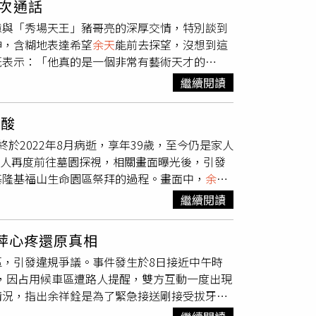
次通話
開演唱這首歌。康康聽完不禁讚嘆：「我以為你
為辛龍不僅唱歌，還帶來模仿橋段，讓整場演唱
憶與「秀場天王」豬哥亮的深厚交情，特別談到
笑回，其實自己小時候就會唱，只是從來沒公開
舞台，堪稱此行最大彩蛋。辛龍先前曾透露，過
神，含糊地表達希望
余天
能前去探望，沒想到這
腔：「你要是唱得不好，怎有資格當評審？」正
霓，他認為女兒遺傳了劉真的好品味，無論外
慨表示：「他真的是一個非常有藝術天才的
有合唱〈夢中的探戈〉的吳俊宏抱不平。許志豪
請外界不要拍攝女兒，希望她能在平靜環境中健
寶石》在有限的史料與影像中，團隊歷時兩年
反觀換沈建豪一合唱就有讚牌可拿，有差別待
合影。（圖／翻攝自臉書，王瞳）
繼續閱讀
廳」的沒落原因，金曲歌王阿吉仔先是語出驚
進入精彩的「對唱」環節，各組展現驚人默契。
秀場藝人酬勞持續攀升，也讓經營成本壓力大
君、吳俊宏對唱〈我願意〉；而陳隨意與談詩玲
鼻酸
商圈繁榮的歌廳文化，隨著人潮流失也難掩衰
恬CP」在舞台上浪漫轉圈，陳隨意也忍不住有樣
於2022年8月病逝，享年39歲，至今仍是家人
老主顧。」導演楊力州紀錄「藍寶石大歌廳」的
：「藝術是不能勉強的，你看到人家跳得那麼
人再度前往墓園探視，相關畫面曝光後，引發
了一段歷史的入口。」他表示，希望這部作品能
跳法是森恬他們沒辦法跳的。」康康隨即抓到機
基隆基福山生命園區祭拜的過程。畫面中，
余天
，台灣曾存在一段充滿爆發力與即時魅力的表演
往的犀利對話，逗得全場大笑。想看更多令人驚
凝視，神情凝重且哀戚；李亞萍則身著白色服
時去看秀、笑到肚子痛的那些夜晚。」他不改幽
級棒》，周日晚間8點中天娛樂台也有播出。杜忻
繼續閱讀
與哀傷，整體氛圍沉靜而壓抑。余祥銓也在貼文
野的八十年代，狠狠的幹譙一次！」林沖兒子林
與禮物推車的畫面，呈現一家人為余苑綺準備冥
顆藍寶石》，號召親友一同進戲院觀影。映後分享
萍心疼還原真相
也讓不少網友看後直呼鼻酸。貼文曝光後，大批
定會是在台上！」一席話引起現場觀眾會心一
，引發違規爭議。事件發生於8日接近中午時
余天
夫婦多年來承受喪女之痛，認為即使時間流
昔日舞台巨星以另一種形式重返戲院，令許多觀
，因占用候車區遭路人提醒，雙方互動一度出現
庭變故之後，他逐漸承擔起更多責任。事實上，
d主理人林珮如，發起共同包場號召親友一同進戲院
情況，指出余祥銓是為了緊急接送剛接受拔牙治
銓於2023年與妻子柔柔迎來女兒「小元寶」，
報導，有目擊民眾指出，該路段鄰近市場與溫泉
女兒，是他目前最重要的依靠與支撐。不過，余