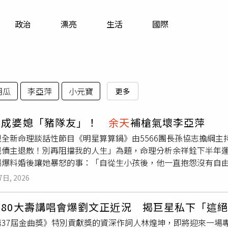
寵物
政治
漂亮
生活
國際
運勢
運動
梅酒
胡瓜
李亞萍
小元寶
更多
銓成婆媳「豬隊友」！
余天
補槍氣壞李亞萍
視全新命理談話性節目《明星算算鍋》由5566團長孫協志擔綱
親債主退散！別再阻擋我的人生」為題，命理分析余祥銓下半年
場爆料婚後讓她暴怒的事：「自從生小孩後，他一直抱怨沒有自
他還抱怨夜店群組踢他出去，但這應該的吧！當爸爸了幹嘛還一
7日, 2026
是每週有跟朋友約健身房的習慣，有一次我在外面到半夜 12 點
果我被唸到睡著！」柔柔則立刻反駁：「明明只唸一個小時他就
坤80大壽講唱會爆劉文正近況 揭巨星私下「這
？」余祥銓當場語塞，孫協志聽完則忍不住嗆：「祥銓你的生理
第37屆金曲獎》特別貢獻獎的資深作詞人林煌坤，即將迎來一場
」余祥銓之前也曾害柔柔捲入婆媳問題的事蹟。他直言自己說話