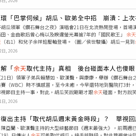
8日, 2026
人潮往來頻繁，加上道路本身狹窄，公車停靠區被車輛占用後，
下的兩名子女目前與外界聯繫有限，
余天
一家坦言難以見到外孫
對此，余祥銓當場回應，表示當天是為了接送父親就醫後返家，
。在多重情感交織之下，這場冥誕追思不僅是對逝者的紀念，也
連環「巴掌伺候」胡瓜、歐弟全中招 崩潰：上次
當天由牙醫一次拔除4顆牙齒，出血量較多，加上過去曾有中風與
哥胡瓜領軍《鑽石舞台之夜》演唱會21日在北流熱鬧登場，首場
，停留時間僅約1至2分鐘。
余天
、李亞萍夫妻。（圖／林士傑
西田、金曲歌后曾心梅以及睽違螢光幕逾7年的「國民歌王」
余天
她指出，
余天
不僅是拔除4顆牙齒，上排牙齦幾乎全面受到影響，
天
（右1）和兒子余祥銓壓軸登場。（圖／侯世駿攝）胡瓜一見到
。近期僅能依賴止痛藥緩解不適，體重已減輕約5至6公斤。李亞
過孫中山？」話才說完，立刻被
余天
當場「賞巴掌」，讓他嚇傻
才回到家中，身體狀況讓家人相當擔憂。她認為，余祥銓是因為
2日, 2026
不改幽默本色，順勢吐槽兒子余祥銓的饒舌「完全聽不懂」，更
規。她也提到，事發地點道路本就狹窄，連大型車輛通行都較為
「唱到後面不知道怎麼唱，以為你來騙錢。」一句話再度換來巴
。此外，家中未聘請專職司機，主要考量使用頻率與支出問題，
親解「
余天
取代主持」真相 後台碰面本人也傻眼
！」余祥銓則在一旁笑虧：「瓜哥你臉兩邊不一樣。」讓場面越
發不同聲音。有民眾認為違停行為影響公共安全，不應因個人因
（21日）領軍子弟兵賴慧如、歐漢聲，與康康，舉辦《鑽石舞台
中招，甚至連自己兒子都沒放過，整段宛如大型綜藝鬧劇。更誇
情況下，短暫停車接送具一定急迫性。
典賽（WBC）時不慎感冒，至今未癒，今早還特地到醫院打3針
穿防護裝備登場，讓
余天
當場傻眼直喊：「你這樣很過分！」黃
華視節目主持一事，對此，胡瓜笑說剛剛才跟
余天
碰面，對方說
余天
不信邪一掌下去，反而痛到自己，笑果十足。沒想到黃西田
華視《週末最強大》簽約就是一季，「中間休息（重播）3、4集
喊：「不要再打了，上次在高雄被你打到流鼻血！」誇張反應再
1日, 2026
層」。對於節目與收視競爭，胡瓜則抱持正面態度，認為各台節
黃西田才剛鬆懈摘下頭盔，立刻又被
余天
補上一掌。（圖／侯世
大家一起把市場做大，觀眾才會更多」。胡瓜領軍子弟兵賴慧如
爆復出主持「取代胡瓜週末黃金時段」？ 華視回
圖／侯世駿攝）此次《鑽石舞台之夜》演出規模盛大，賴慧如還
、陳亞蘭、歐漢聲主持的大型綜藝節目《週末最強大》，前兩週已
昨天彩排時自己不慎摔倒，讓現場工作人員嚇出一身冷汗，好在
19）日傳出人
余天
可能取代胡瓜，接手該時段，對此華視做出
」胡瓜則笑說：「因為我太胖了！」呈現最佳效果，團隊特別打