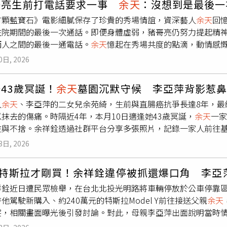
哥亮生前打電話要求一事
余天
：沒想到是最後一
作挑戰熱血曲風〈太陽一樣〉。這是蔡小虎演藝生涯中第一次公
，贏得滿場掌聲。陳美鳳笑說：「老闆賺到、觀眾也賺到。」因
有顆藍寶石》電影細膩保存了珍貴的秀場情誼，資深藝人
余天
回
歌應該都唱
余天
那種，沒想到你唱劉文正也這麼好！」蔡小虎則
不斷。許多旅客事後也表示，能夠在郵輪上看到久違的辛龍站上
住院期間的最後一次通話。即便身體虛弱，豬哥亮仍努力提起精
到了評分環節，蔡小虎認為「自己這組唱得最好」，康康一聽搭
幾乎把全部時間投入照顧女兒與音樂創作。談到如今已10歲的霓
兩人之間的最後一通電話。
余天
憶起在秀場共度的點滴，動情感
虎準備給自己投下一個讚牌時，許志豪立刻替上一輪跟蔡小虎也
性或穿搭想法都很像媽媽。不過為了保護孩子隱私，他也多次懇
語氣中滿是遺憾與不捨，兩人真摯友誼令人動容。《高雄有顆藍
地指蔡小虎以稱讚吳俊宏最近曝光度很高、沒拿到讚牌沒關係，
。辛龍近日帶著10歲女兒搭乘郵輪出遊，被好友王瞳巧遇並開心
0日, 2026
步拼湊出藍寶石大歌廳的發展軌跡，亦進一步探討「藍寶石大歌
小虎（左）與沈建豪合唱〈太陽一樣〉。（圖／中視提供）節目
我敢講，你敢報嗎？」隨後坦言，除了錄影帶普及分散觀眾外，
「森恬CP」李子森與杜忻恬甜蜜獻唱〈青春曼波〉；緊接著朱海
43歲冥誕！
余天
墓園沉默守候 李亞萍背影惹
終導致歌廳逐漸入不敷出、走向式微。曾經風靡全台、帶動周邊
「陳年老談CP」則帶來經典的〈風鈴聲〉。有趣的是，看見「森
人
余天
、李亞萍的二女兒余苑綺，生前與直腸癌抗爭長達8年，最終
地店家感嘆：「差很多，現在能撐下去的，多半只剩過去累積的
跟著大轉特轉。這突如其來的舉動讓康康看不下去，並幽默奉勸
抹去的傷痛。時隔近4年，本月10日適逢她43歲冥誕，
余天
一家
有感而發：「紀錄片有時候就是這樣，你找到了一個人，就找到
想有樣學樣。」沒想到蔡小虎卻跳出來幫陳隨意說話：「他這種
注與不捨。余祥銓透過社群平台分享多張照片，記錄一家人前往
扇窗口，讓年輕觀眾得以看見，在電視綜藝與網路娛樂興起之前
：「原來你喜歡看這種的喔？他這樣很自然地在裝瘋。」一來一
色外套，站在以書本造型設計的塔位前，雙手緊握、長時間低頭
導演楊力州認為：「這部片是一種記憶的召喚，他們會想起年輕
級美聲與爆笑互動，請鎖定30日（周六）晚間8點中視《綜藝一
3日, 2026
自俯身靠近塔位停留，彷彿與女兒輕聲對話，背影顯得格外消瘦
，笑言希望觀眾能透過電影，「和豬哥亮、林沖一起回到那個狂
）、李子森合唱《青春曼波〉。（圖／中視提供）
「二姐生日快樂，全家還是好想妳」，並拍下父親推著載滿供品
色Sounds Good主理人林珮如，昨（19日）包場《高雄有
萬特斯拉才剛買！余祥銓違停被抓還爆口角 李亞
的過程。透過影像與文字紀錄，家人對余苑綺的思念清晰可見，
凱文笑說：「這場沒有特別幫爸爸留座位，因為他如果出現，一
祥銓近日遭民眾檢舉，在台北北投光明路將車輛停放於公車停靠區
入留言關心，有人表示「她永遠都在家人的心中」，也有人心疼
辦方亦特別製作林沖的扇子與一比一大的人形立牌，彷彿讓這位
他駕駛新購入、約240萬元的特斯拉Model Y前往接送父親
余天
情仍難以淡化。另有網友注意到余祥銓近年轉變成熟，認為在家
感動又充滿時代記憶。林沖兒子林凱文與聲色Sounds Goo
突，相關畫面曝光後引發討論。對此，母親李亞萍出面說明當時
離世後，
余天
一家一度陷入低潮，家庭氣氛長時間低迷。直到余祥
（圖／高雄流行音樂中心）
親
余天
，才臨時停車等候，並非刻意違規。根據《三立新聞網》
中帶來新的氣息與轉變。余祥銓也曾表示，母親李亞萍、妻子與