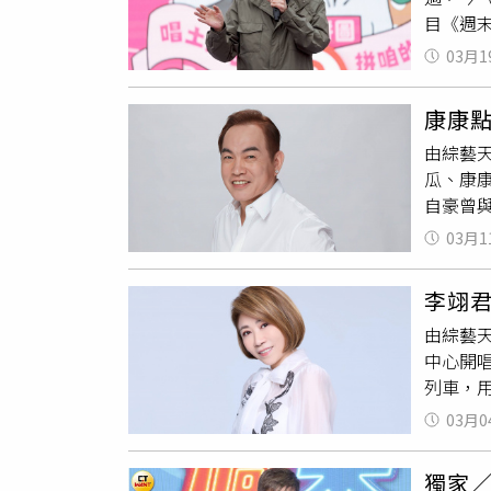
目《週
額外投
傳出
余
不過他強
03月1
傳聞，
團統一
康康
光幕，
由綜藝
（右）
瓜、康
自豪曾
魚（猶
03月1
協。康
算是瓜
李翊
楚。」
由綜藝天
瓜在演藝
中心開
橋段。2
列車，
演藝薪
〈雨蝶
樺、曾心
03月0
種美妙
財團法
來，但
獨家