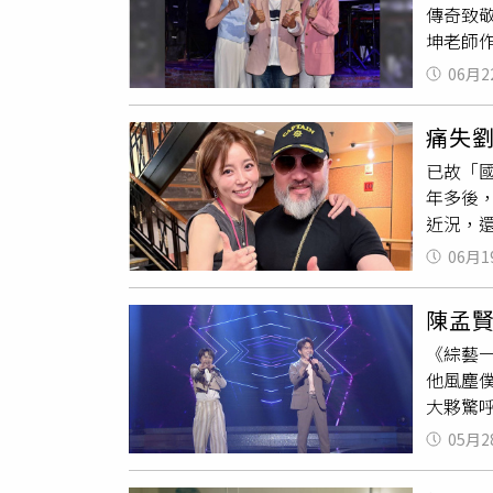
傳奇致
會煮一
坤老師
吐。有
位，郎
不想吃
06月2
的影響
妳不要
就會想
幹嘛用
痛失
伴。」
當時還
已故「
（圖／
直呼：
年多後
程。今他
吧！」
近況，
歌曲〈
我？」
星郵輪
昔日合
孩一歲
06月1
中，辛
絡都已
悸：「
搭著他
身手相
啦！」
陳孟
得的親
正，因
發生爭
《綜藝
郵輪之
他風塵
辛龍，
大夥驚
伴唱帶
出一句
助幕後
05月2
典歌〈
鳳合唱
來陳孟
但一拿