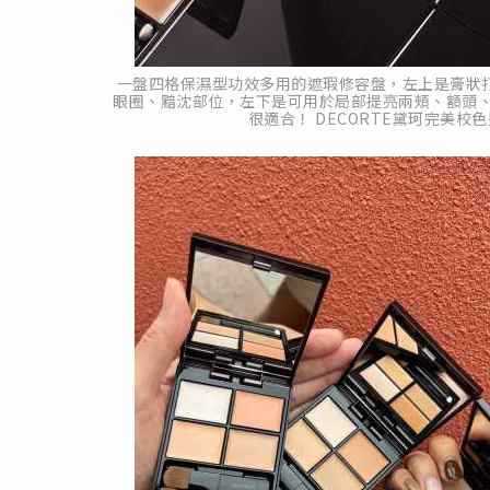
一盤四格保濕型功效多用的遮瑕修容盤，左上是膏狀打
眼圈、黯沈部位，左下是可用於局部提亮兩頰、額頭
很適合！ DECORTE黛珂完美校色遮