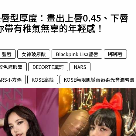
寵物
起最美唇型厚度：畫出上唇0.45、下唇
運勢
讓你帶有稚氣無辜的年輕感！
運動
梅酒
豐唇
女神玻尿酸
Blackpink Lisa豐唇
嘟嘟唇
美校色遮瑕盤
DECORTE黛珂
NARS
ARS小方條
KOSE高絲
KOSE無限肌緻薔薇柔光豐潤唇膏