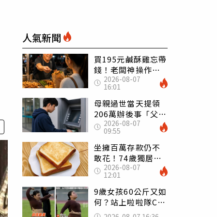
人氣新聞
買195元鹹酥雞忘帶
錢！老闆神操作
2026-08-07
「倒找5元」 全網
16:01
看哭：這就是台灣
母親過世當天提領
206萬辦後事「父子
2026-08-07
遭判刑」 律師：
09:55
搶錢先下手是罪
坐擁百萬存款仍不
敢花！74歲獨居翁
2026-08-07
「1餐只吃1片吐
12:01
司」 半年後暴瘦
嚇壞女兒
9歲女孩60公斤又如
何？站上啦啦隊C位
驚艷全場 千萬網
2026-08-07 16:36