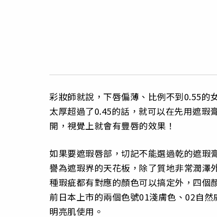
彩妝師就說，下唇偏薄、比例不到0.55
太厚超過了0.45的話，就可以在先用遮
開，視覺上就會有豐唇的效果！
如果要遮瑕唇部，切記不能選過乾的遮瑕
譽為遮瑕界的天花板，除了質地非常潤澤
種瑕疵都有對應的顏色可以搞定外，四個
前日本上市的兩個色號01淺膚色、02自然
明亮肌使用。