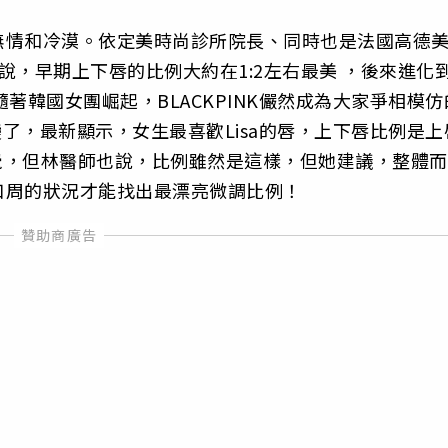
無情和冷漠。依定美時尚診所院長、同時也是法國高德
就說，早期上下唇的比例大約在1:2左右最美 ，後來進化
隨著韓國女團崛起，BLACKPINK儼然成為大家爭相模仿
變了，最新顯示，女生最喜歡Lisa的唇，上下唇比例是上
的感覺，但林醫師也說，比例雖然是這樣，但她建議，整體而
口周的狀況才能找出最漂亮微調比例！