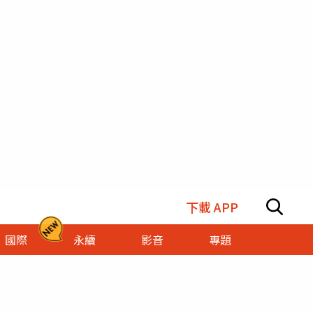
下載 APP
國際
永續
影音
專題