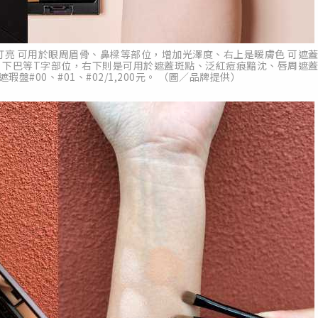
亮 可用於眼周眉骨、鼻樑等部位，增加光澤度、右上是暖膚色 可遮
、下巴等T字部位，右下則是可用於遮蓋斑點、泛紅痘痕黯沈、唇周遮
瑕盤#00、#01、#02/1,200元。 （圖／品牌提供）