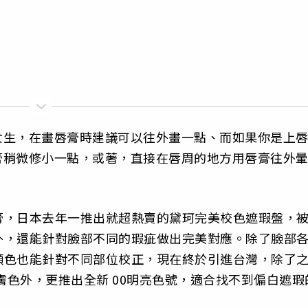
的女生，在畫唇膏時建議可以往外畫一點、而如果你是上
瑕膏稍微修小一點，或著，直接在唇周的地方用唇膏往外
膏，日本去年一推出就超熱賣的黛珂完美校色遮瑕盤，
外，還能針對臉部不同的瑕疵做出完美對應。除了臉部
顏色也能針對不同部位校正，現在終於引進台灣，除了
膚色外，更推出全新 00明亮色號，適合找不到偏白遮瑕