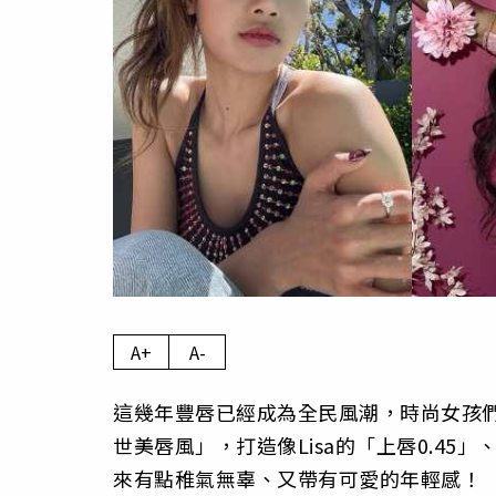
A+
A-
這幾年豐唇已經成為全民風潮，時尚女孩們都以天
世美唇風」，打造像Lisa的「上唇0.45
來有點稚氣無辜、又帶有可愛的年輕感！