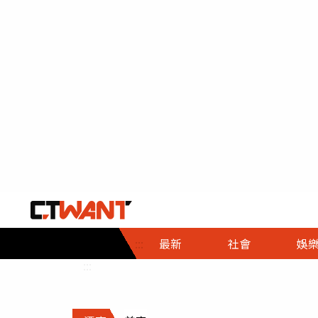
社會首頁
娛樂首頁
財經首頁
政
:::
最新
社會
娛
時事
即時
熱線
:::
直擊
大條
人物
調查
專題
３Ｃ