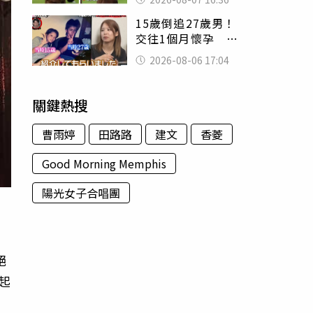
友被圈粉
15歲倒追27歲男！
交往1個月懷孕 36
歲當阿嬤故事曝光
2026-08-06 17:04
關鍵熱搜
曹雨婷
田路路
建文
香菱
Good Morning Memphis
陽光女子合唱團
絕
起