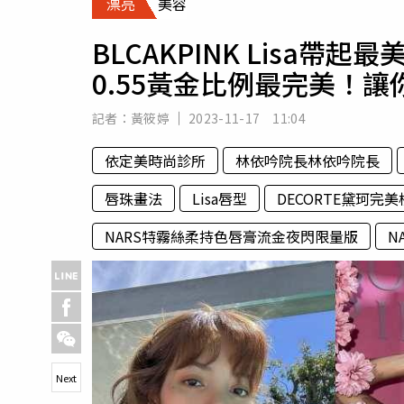
漂亮
美容
人物
汽車
BLCAKPINK Lisa帶
專欄
0.55黃金比例最完美！
房產新勢力
記者：
黃筱婷
2023-11-17 11:04
依定美時尚診所
林依吟院長林依吟院長
唇珠畫法
Lisa唇型
DECORTE黛珂完
NARS特霧絲柔持色唇膏流金夜閃限量版
N
Next