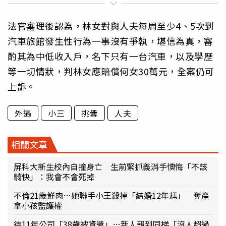
法官審理後認為，林女對與人夫每周至少4、5次到
汽車旅館發生性行為一事沒有爭執，堪信為真，審
酌其為中低收入戶，名下只有一台汽車，以及學歷
等一切情狀，判林女應賠償何女30萬元，全案仍可
上訴。
外遇
小三
挑釁
人夫
相關文章
屏科大新生校內自撞身亡 生前緊抓義消手懊悔「不該
騎快」：我會不會死掉
不倫21歲鮮肉…她聯手小王殺掉「結婚12年尪」 奪產
拿小孩監護權
待11年公司「38歲被資遣」…新人報到同梯「沒人超過