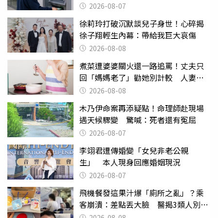
2026-08-07
徐莉玲打破沉默談兒子身世！心碎揭
徐子翔輕生內幕：帶給我巨大哀傷
2026-08-08
煮菜遭婆婆關火還一路追罵！丈夫只
回「媽媽老了」勸她別計較 人妻超
崩潰：我像台傭
2026-08-08
木乃伊命案再添疑點！命理師赴現場
遇天候驟變 驚喊：死者還有冤屈
2026-08-07
李翊君遭傳婚變「女兒非老公親
生」 本人現身回應婚姻現況
2026-08-07
飛機餐發這果汁爆「廁所之亂」？乘
客崩潰：差點丟大臉 醫揭3類人別亂
喝
2026-08-08