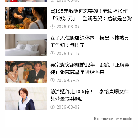
買195元鹹酥雞忘帶錢！老闆神操作
「倒找5元」 全網看哭：這就是台灣
2026-08-07
女子入住飯店遇停電 摸黑下樓被員
工告知：倒閉了
2026-07-17
吳宗憲突認離婚12年 起底「正牌憲
嫂」張葳葳當年隱婚內幕
2026-07-19
慈濟遭詐走10.6億！ 李怡貞曝女律
師背景提4疑點
2026-08-07
Recommended by