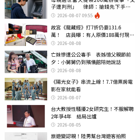
子遭判刑」 律師：搶錢先下手是
罪
2026-08-07 09:55
故宮《龍藏經》打7折仍要131.6
萬！ 店員曝：有人原價188萬付現購
買
2026-08-08
亡妹慘遭公公毒手 表姊憶父親節前
夕：小舅舅仍到殯儀館陪她說話
2026-08-08
《陽光女子》串流上線！7.7億票房電
影在家就能看
2026-08-07
台大教授性騷擾2女研究生！不服解聘
2年爭4年 結局出爐
2026-08-05
旅遊變認親！陸男幫台灣遊客拍照