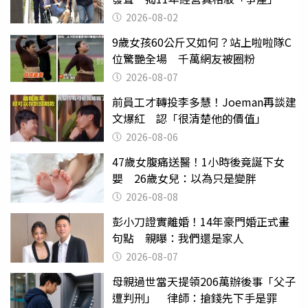
2026-08-02
9歲女孩60公斤又如何？站上啦啦隊C
位驚艷全場 千萬網友被圈粉
2026-08-07
前員工才轉投李多慧！Joeman再談建
文爆紅 認「很清楚他的價值」
2026-08-06
47歲女腹痛送醫！1小時後竟誕下女
嬰 26歲女兒：以為只是變胖
2026-08-08
彭小刀證實離婚！14年豪門婚正式畫
句點 親曝：我們還是家人
2026-08-07
母親過世當天提領206萬辦後事「父子
遭判刑」 律師：搶錢先下手是罪