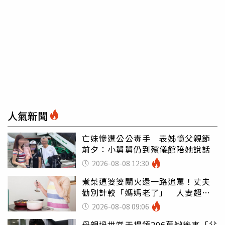
人氣新聞
亡妹慘遭公公毒手 表姊憶父親節
前夕：小舅舅仍到殯儀館陪她說話
2026-08-08 12:30
煮菜遭婆婆關火還一路追罵！丈夫
勸別計較「媽媽老了」 人妻超崩
潰：我像台傭
2026-08-08 09:06
母親過世當天提領206萬辦後事「父