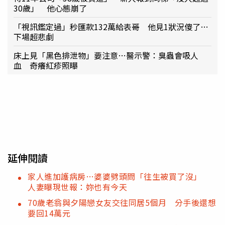
30歲」 他心態崩了
「視訊鑑定過」秒匯款132萬給表哥 他見1狀況傻了…
下場超悲劇
床上見「黑色排泄物」要注意…醫示警：臭蟲會吸人
血 奇癢紅疹照曝
延伸閱讀
家人進加護病房…婆婆劈頭問「往生被買了沒」
人妻曝現世報：妳也有今天
70歲老翁與夕陽戀女友交往同居5個月 分手後還想
要回14萬元