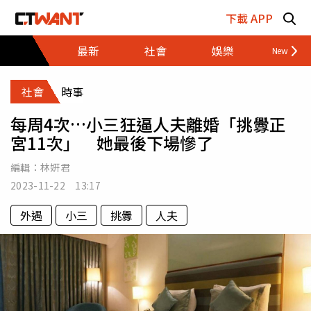
跳至主要內容區塊
下載 APP
最新
社會
娛樂
財經
社會
時事
每周4次…小三狂逼人夫離婚「挑釁正
宮11次」 她最後下場慘了
編輯：
林姸君
2023-11-22 13:17
外遇
小三
挑釁
人夫