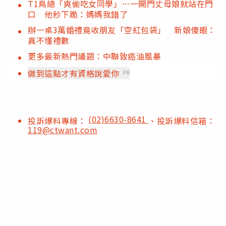
T1鳥總「爽偷吃女同學」…一開門丈母娘就站在門
口 他秒下跪：媽媽我錯了
辦一桌3萬婚禮竟收朋友「空紅包袋」 新娘傻眼：
真不懂禮數
更多最新熱門議題：中聯致癌油風暴
做到這點才有資格說愛你
PR
(02)6630-8641
投訴爆料專線：
、投訴爆料信箱：
119@ctwant.com