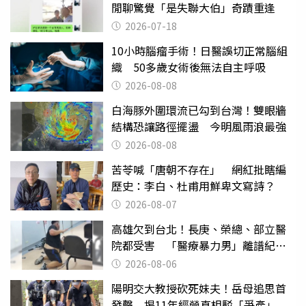
閒聊驚覺「是失聯大伯」奇蹟重逢
2026-07-18
10小時腦瘤手術！日醫誤切正常腦組
織 50多歲女術後無法自主呼吸
2026-08-08
白海豚外圍環流已勾到台灣！雙眼牆
結構恐讓路徑擺盪 今明風雨浪最強
2026-08-08
苦苓喊「唐朝不存在」 網紅批瞎編
歷史：李白、杜甫用鮮卑文寫詩？
2026-08-07
高雄欠到台北！長庚、榮總、部立醫
院都受害 「醫療暴力男」離譜紀錄
曝光
2026-08-06
陽明交大教授砍死妹夫！岳母追思首
發聲 揭11年經營真相駁「爭產」