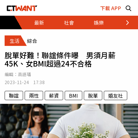
跳至主要內容區塊
下載 APP
最新
社會
娛樂
財經
生活
綜合
脫單好難！聯誼條件曝 男須月薪
45K、女BMI超過24不合格
編輯：
高語璠
2023-11-24 17:38
聯誼
兩性
薪資
BMI
脫單
婚友社