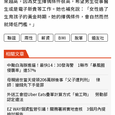
來越高，因為女生擇偶條件很高，希望男生從事醫
生或是電子新貴等工作。她也補充說：「女性過了
生育孩子的黃金時期，她的擇偶條件，會自然而然
就降低門檻。」
聯誼
兩性
薪資
BMI
脫單
婚友社
相關文章
中颱白海豚進逼！最快14：30發海警 1縣市「暴風圈
侵襲率」達57%
母親過世當天提領206萬辦後事「父子遭判刑」 律
師：搶錢先下手是罪
外送工會控Uber Eats疊單計算方式「偷工時」 勞動部
認定違法
EZ WAY個資監管引議！關務署將實地查核 3個月內提
檢討報告