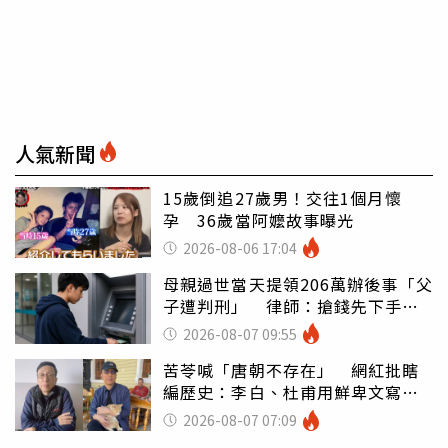
人氣新聞
15歲倒追27歲男！交往1個月懷
孕 36歲當阿嬤故事曝光
2026-08-06 17:04
母親過世當天提領206萬辦後事「父
子遭判刑」 律師：搶錢先下手是
罪
2026-08-07 09:55
苦苓喊「唐朝不存在」 網紅批瞎
編歷史：李白、杜甫用鮮卑文寫
詩？
2026-08-07 07:09