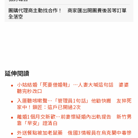
團購代理商主動找合作！ 商家匯出開團費後苦等訂單
全落空
延伸閱讀
小姑結婚「死要借婚鞋」…人妻大喊這句話 婆婆
聽完秒改口
入厝聽咳嗽聲…「管理員1句話」他勸快搬 友猝死
家中！鎖匠：這戶已開過2次
離婚1個月交新歡…前妻懷疑婚內出軌提告 新竹男
靠「早安」證清白
外送餐點被加老鼠藥 俄國3情報員在烏克蘭中毒慘