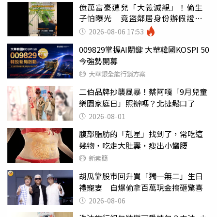
億萬富豪遭兒「大義滅親」！偷生
子怕曝光 竟盜鄰居身份辦假證落
戶
2026-08-06 17:53
009829掌握AI關鍵 大華韓國KOSPI 50
今強勢開募
大華銀全能行銷方案
二伯品牌抄襲風暴！蔡阿嘎「9月兒童
樂園家庭日」照辦嗎？北捷鬆口了
2026-08-01
腹部脂肪的「剋星」找到了，常吃這
幾物，吃走大肚囊，瘦出小蠻腰
新素簡
胡瓜靠股市回升買「獨一無二」生日
禮寵妻 自爆偷拿百萬現金搞砸驚喜
2026-08-06