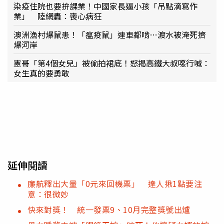
染疫住院也要拚課業！中國家長逼小孩「吊點滴寫作
業」 陸網轟：喪心病狂
澳洲漁村爆鼠患！「瘟疫鼠」連車都啃…渡水被淹死擠
爆河岸
憲哥「第4個女兒」被偷拍裙底！怒揭高鐵大叔噁行喊：
女生真的要勇敢
延伸閱讀
廉航釋出大量「0元來回機票」 達人揪1點要注
意：很微妙
快來對獎！ 統一發票9、10月完整獎號出爐