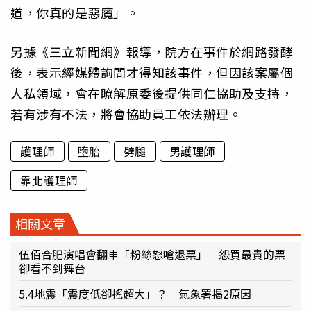
道，你真的是惡魔」。
另據《三立新聞網》報導，院方在事件於網路發酵
後，表示經媒體詢問才得知該事件，但因該案屬個
人私領域，會在瞭解原委後提供同仁協助及支持，
若有涉有不法，將會協助員工依法辦理。
護理師
墮胎
劈腿
男護理師
靠北護理師
相關文章
伍佰合肥演唱會翻車「粉絲怒嗆退票」 怨買最貴的票
卻看不到舞台
5.4地震「震度低卻搖超大」？ 氣象署揭2原因