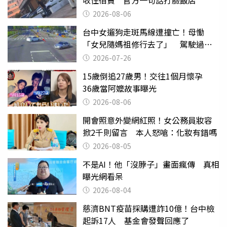
收住宿費 官方一句話打臉飯店
2026-08-06
台中女遛狗走斑馬線遭撞亡！母慟
「女兒隨媽祖修行去了」 駕駛過失
致死判9月
2026-07-26
15歲倒追27歲男！交往1個月懷孕
36歲當阿嬤故事曝光
2026-08-06
開會照意外變網紅照！女公務員妝容
掀2千則留言 本人怒嗆：化妝有錯嗎
2026-08-05
不是AI！他「沒脖子」畫面瘋傳 真相
曝光網看呆
2026-08-04
慈濟BNT疫苗採購遭詐10億！台中檢
起訴17人 基金會發聲回應了