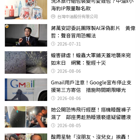
洗沐旅行組包裝變可愛娃包？中油x小
海豹IP限量聯名款
台灣中油股份有限公司
蔣萬安認委託團隊製AI深偽影片 黃偉
哲：聲音冒用恐觸法
2026-07-31
蝗害肆虐！蝗蟲大軍鋪天蓋地襲來宛
如末日 網驚：聖經十災
2026-08-06
Gmail用戶注意！Google宣布停止支
援第三方寄信 措施時間期限曝光
2026-08-06
她公開恐怖飛行經歷！搭機睡醒褲子
濕了 鄰座男趁熟睡猥褻還疑留體液
2026-08-05
酸周星馳「沒朋友、沒兒女」挨轟！