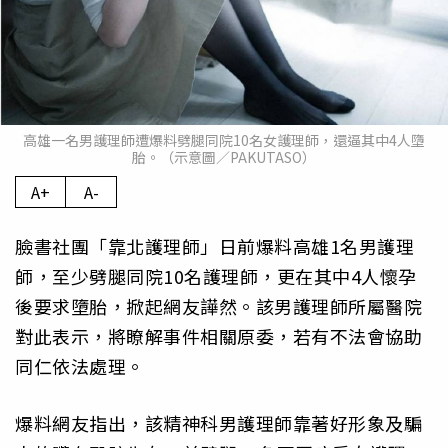
高雄一名男護理師遭爆料劈腿同院10名女護理師，還逼其中4人墮
胎。（示意圖／PAKUTASO）
A+
A-
臉書社團「靠北護理師」日前爆料高雄1名男護理
師，至少劈腿同院10名護理師，更在其中4人懷孕
後要求墮胎，掀起網友譁然。該男護理師所屬醫院
對此表示，將瞭解事件相關原委，若有不法會協助
同仁依法處理。
爆料網友指出，該精神科男護理師靠著好形象及騙