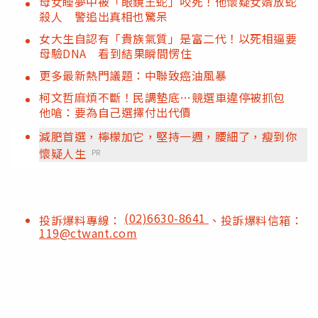
母女睡夢中被「眼鏡王蛇」咬死！他懷疑女婿放蛇
殺人 警追出真相也驚呆
女大生自認有「貴族氣質」是富二代！以死相逼要
母驗DNA 看到結果瞬間愣住
更多最新熱門議題：中聯致癌油風暴
柯文哲麻煩不斷！民調墊底…競選車違停被抓包
他嗆：要為自己選擇付出代價
減肥首選，檸檬加它，堅持一週，腰細了，瘦到你
懷疑人生
PR
(02)6630-8641
投訴爆料專線：
、投訴爆料信箱：
119@ctwant.com