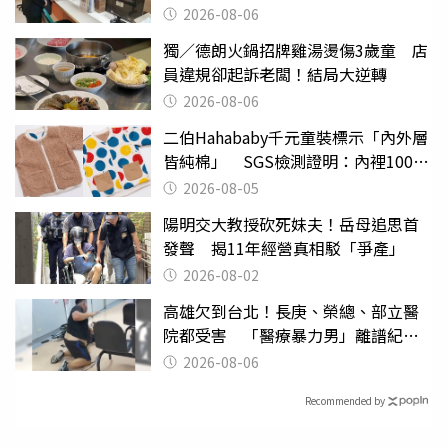
2026-08-06
獨／德朗火鍋招牌雞湯燙傷3歲童 店
員違規卻起訴老闆！結局大逆轉
2026-08-06
二伯Hahababy千元童裝標示「內外層
皆純棉」 SGS檢測證明：內裡100%
聚酯纖維
2026-08-05
陽明交大教授砍死妹夫！岳母追思首
發聲 揭11年經營真相駁「爭產」
2026-08-02
高雄欠到台北！長庚、榮總、部立醫
院都受害 「醫療暴力男」離譜紀錄
曝光
2026-08-06
Recommended by