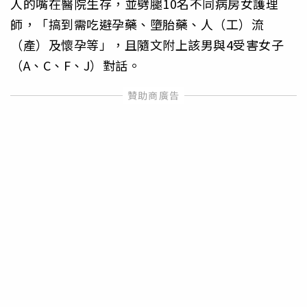
人的嘴在醫院生存，並劈腿10名不同病房女護理
師，「搞到需吃避孕藥、墮胎藥、人（工）流
（產）及懷孕等」，且隨文附上該男與4受害女子
（A、C、F、J）對話。