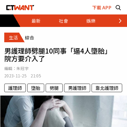
跳至主要內容區塊
下載 APP
最新
社會
娛樂
財經
生活
綜合
男護理師劈腿10同事「逼4人墮胎」
院方要介入了
編輯：
朱冠宇
2023-11-25 21:05
護理師
墮胎
劈腿
男護理師
靠北護理師