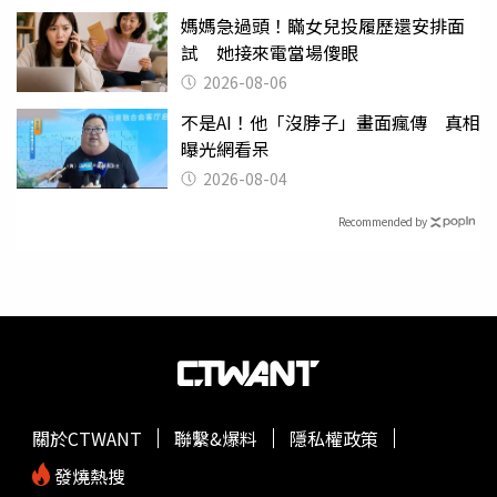
媽媽急過頭！瞞女兒投履歷還安排面
試 她接來電當場傻眼
2026-08-06
不是AI！他「沒脖子」畫面瘋傳 真相
曝光網看呆
2026-08-04
Recommended by
關於CTWANT
聯繫&爆料
隱私權政策
發燒熱搜