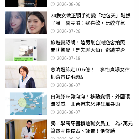
2026-08-06
24歲女做正顎手術變「地包天」鞋拔
子臉 醫竟喊：我喜歡，比較洋氣
2026-07-26
旅遊變認親！陸男幫台灣遊客拍照
閒聊驚覺「是失聯大伯」奇蹟重逢
2026-07-18
慈濟遭詐走10.6億！ 李怡貞曝女律
師背景提4疑點
2026-08-07
白海豚來勢洶洶！移動變慢、外圍環
流發威 北台週末恐迎狂風暴雨
2026-08-07
獨／學霸牙醫槓離職女員工 為3萬元
筆電互控侵占、誣告！他慘勝