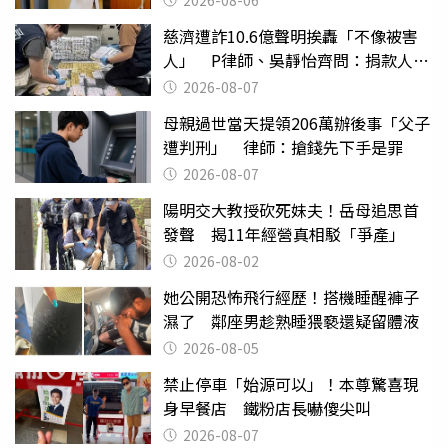
2026-08-06
慈濟遭詐10.6億聲明挨轟「不像被害
人」 P律師、吳靜怡齊問：捐款人有
權知道真相
2026-08-07
母親過世當天提領206萬辦後事「父子
遭判刑」 律師：搶錢先下手是罪
2026-08-07
陽明交大教授砍死妹夫！岳母追思首
發聲 揭11年經營真相駁「爭產」
2026-08-02
她公開恐怖飛行經歷！搭機睡醒褲子
濕了 鄰座男趁熟睡猥褻還疑留體液
2026-08-05
禁止停車「始源可以」！本尊驚喜現
身早餐店 鐵粉店長嚇傻尖叫
2026-08-07