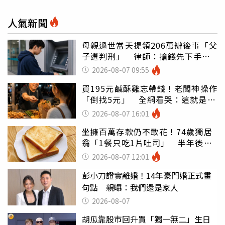
人氣新聞
母親過世當天提領206萬辦後事「父
子遭判刑」 律師：搶錢先下手是
罪
2026-08-07 09:55
買195元鹹酥雞忘帶錢！老闆神操作
「倒找5元」 全網看哭：這就是台
灣
2026-08-07 16:01
坐擁百萬存款仍不敢花！74歲獨居
翁「1餐只吃1片吐司」 半年後暴
瘦嚇壞女兒
2026-08-07 12:01
彭小刀證實離婚！14年豪門婚正式畫
句點 親曝：我們還是家人
2026-08-07
胡瓜靠股市回升買「獨一無二」生日