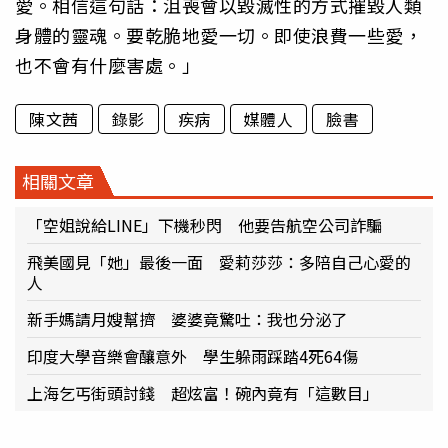
愛。相信這句話：沮喪會以毀滅性的方式摧毀人類
身體的靈魂。要乾脆地愛一切。即使浪費一些愛，
也不會有什麼害處。」
陳文茜
錄影
疾病
媒體人
臉書
相關文章
「空姐說給LINE」下機秒閃 他要告航空公司詐騙
飛美國見「她」最後一面 愛莉莎莎：多陪自己心愛的
人
新手媽請月嫂幫擠 婆婆竟驚吐：我也分泌了
印度大學音樂會釀意外 學生躲雨踩踏4死64傷
上海乞丐街頭討錢 超炫富！碗內竟有「這數目」