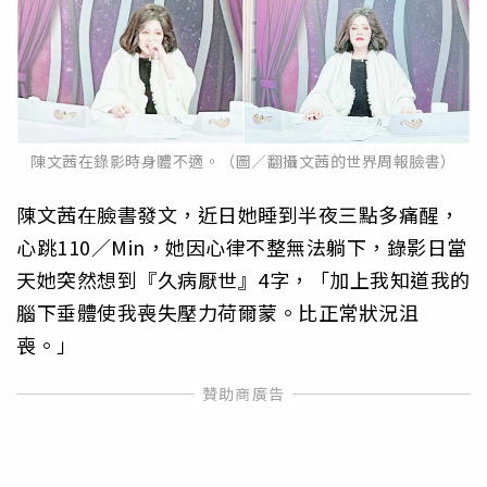
陳文茜在錄影時身體不適。（圖／翻攝文茜的世界周報臉書）
陳文茜在臉書發文，近日她睡到半夜三點多痛醒，
心跳110／Min，她因心律不整無法躺下，錄影日當
天她突然想到『久病厭世』4字，「加上我知道我的
腦下垂體使我喪失壓力荷爾蒙。比正常狀況沮
喪。」