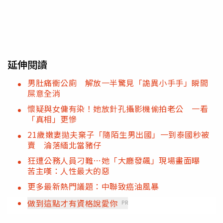
延伸閱讀
男肚痛衝公廁 解放一半驚見「詭異小手手」瞬間
屎意全消
懷疑與女傭有染！她放針孔攝影機偷拍老公 一看
「真相」更慘
21歲嫩妻拋夫棄子「隨陌生男出國」一到泰國秒被
賣 淪落緬北當豬仔
狂遭公務人員刁難…她「大廳發飆」現場畫面曝
苦主嘆：人性最大的惡
更多最新熱門議題：中聯致癌油風暴
做到這點才有資格說愛你
PR