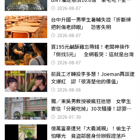
挖出乾鮑金庫
2026-08-07
台中升國一男學生暑輔失控「折斷掃
把刺傷老師眼」 恐害失明
2026-08-07
買195元鹹酥雞忘帶錢！老闆神操作
「倒找5元」 全網看哭：這就是台灣
2026-08-07
前員工才轉投李多慧！Joeman再談建
文爆紅 認「很清楚他的價值」
2026-08-06
獨／東吳男教授被瘋狂迷戀 女學生
寄信「分屍吃掉」30次騷擾！認罪免
關
2026-07-30
億萬富豪遭兒「大義滅親」！偷生子
怕曝光 竟盜鄰居身份辦假證落戶