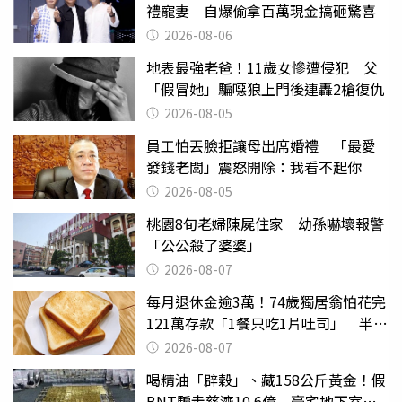
禮寵妻 自爆偷拿百萬現金搞砸驚喜
2026-08-06
地表最強老爸！11歲女慘遭侵犯 父
「假冒她」騙噁狼上門後連轟2槍復仇
2026-08-05
員工怕丟臉拒讓母出席婚禮 「最愛
發錢老闆」震怒開除：我看不起你
2026-08-05
桃園8旬老婦陳屍住家 幼孫嚇壞報警
「公公殺了婆婆」
2026-08-07
每月退休金逾3萬！74歲獨居翁怕花完
121萬存款「1餐只吃1片吐司」 半年
後暴瘦嚇壞女兒
2026-08-07
喝精油「辟穀」、藏158公斤黃金！假
BNT騙走慈濟10.6億 豪宅地下室竟