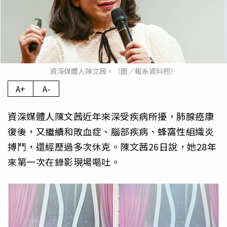
資深媒體人陳文茜。（圖／報系資料照）
A+
A-
資深媒體人陳文茜近年來深受疾病所擾，肺腺癌康
復後，又繼續和敗血症、腦部疾病、蜂窩性組織炎
搏鬥，還經歷過多次休克。陳文茜26日說，她28年
來第一次在錄影現場嘔吐。