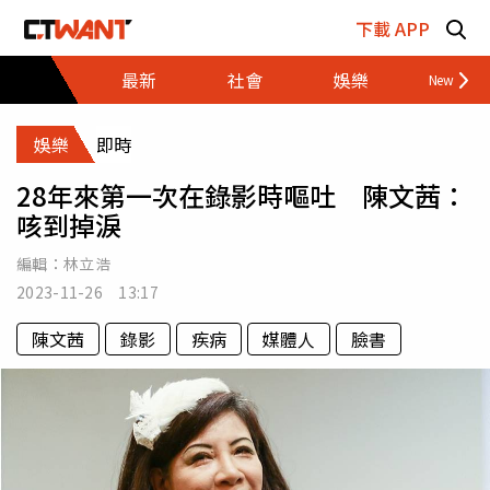
跳至主要內容區塊
下載 APP
最新
社會
娛樂
財經
娛樂
即時
28年來第一次在錄影時嘔吐 陳文茜：
咳到掉淚
編輯：
林立浩
2023-11-26 13:17
陳文茜
錄影
疾病
媒體人
臉書