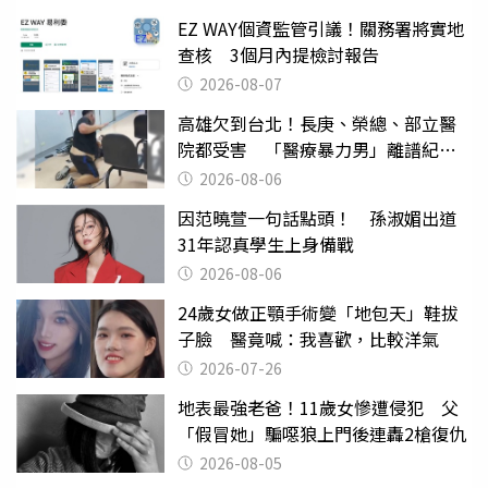
EZ WAY個資監管引議！關務署將實地
查核 3個月內提檢討報告
2026-08-07
高雄欠到台北！長庚、榮總、部立醫
院都受害 「醫療暴力男」離譜紀錄
曝光
2026-08-06
因范曉萱一句話點頭！ 孫淑媚出道
31年認真學生上身備戰
2026-08-06
24歲女做正顎手術變「地包天」鞋拔
子臉 醫竟喊：我喜歡，比較洋氣
2026-07-26
地表最強老爸！11歲女慘遭侵犯 父
「假冒她」騙噁狼上門後連轟2槍復仇
2026-08-05