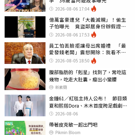
孕 36歲當阿嬤故事曝光
2026-08-06 17:04
億萬富豪遭兒「大義滅親」！偷生
子怕曝光 竟盜鄰居身份辦假證落
戶
2026-08-06 17:53
員工怕丟臉拒讓母出席婚禮 「最
愛發錢老闆」震怒開除：我看不起
你
2026-08-05 18:50
腹部脂肪的「剋星」找到了，常吃這
幾物，吃走大肚囊，瘦出小蠻腰
新素簡
金鐘61／紅毯主持人公布！ 節目類
夏和熙搭Dora、木木首度跨足戲劇類
攜手石知田
2026-08-06
帶著皮克敏一起出門吧
Pikmin Bloom