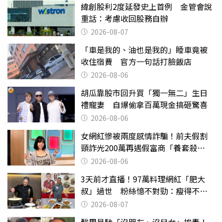
緯創股利2度延發史上首例 金管會說
重話：考慮收回股務自辦
2026-08-07
「車是我的、油也是我的」睡車竟被
收住宿費 官方一句話打臉飯店
2026-08-06
胡瓜靠股市回升買「獨一無二」生日
禮寵妻 自爆偷拿百萬現金搞砸驚喜
2026-08-06
女網紅慘被兩度感情詐騙！前夫假割
頸詐光200萬再遇假富商「養套殺
2000萬」
2026-08-06
3天前才直播！97萬料理網紅「肥大
叔」過世 粉絲憶不對勁：瘦得不合
理
2026-08-07
酸周星馳「沒朋友、沒兒女」挨轟！