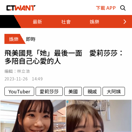
跳至主要內容區塊
下載 APP
最新
社會
娛樂
財經
娛樂
即時
飛美國見「她」最後一面 愛莉莎莎：
多陪自己心愛的人
編輯：
林立浩
2023-11-26 14:49
YouTuber
愛莉莎莎
美國
親戚
大阿姨