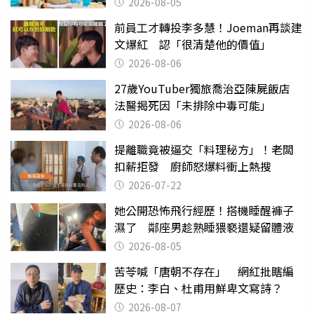
2026-08-05
前員工才轉投李多慧！Joeman再談建
文爆紅 認「很清楚他的價值」
2026-08-06
27歲YouTuber獨旅喬治亞陳屍飯店
法醫揭死因「未排除中毒可能」
2026-08-06
提離職竟被逼交「料理秘方」！老闆
扣薪拒發 廚師怒爆料衝上熱搜
2026-07-22
她公開恐怖飛行經歷！搭機睡醒褲子
濕了 鄰座男趁熟睡猥褻還疑留體液
2026-08-05
苦苓喊「唐朝不存在」 網紅批瞎編
歷史：李白、杜甫用鮮卑文寫詩？
2026-08-07