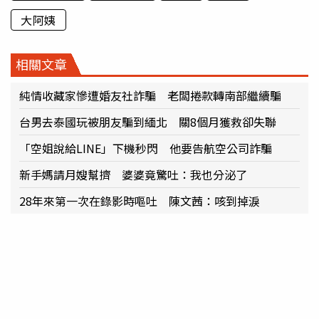
大阿姨
相關文章
純情收藏家慘遭婚友社詐騙 老闆捲款轉南部繼續騙
台男去泰國玩被朋友騙到緬北 關8個月獲救卻失聯
「空姐說給LINE」下機秒閃 他要告航空公司詐騙
新手媽請月嫂幫擠 婆婆竟驚吐：我也分泌了
28年來第一次在錄影時嘔吐 陳文茜：咳到掉淚