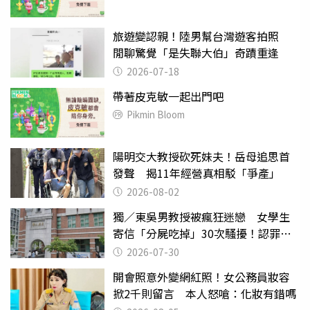
旅遊變認親！陸男幫台灣遊客拍照
閒聊驚覺「是失聯大伯」奇蹟重逢
2026-07-18
帶著皮克敏一起出門吧
Pikmin Bloom
陽明交大教授砍死妹夫！岳母追思首
發聲 揭11年經營真相駁「爭產」
2026-08-02
獨／東吳男教授被瘋狂迷戀 女學生
寄信「分屍吃掉」30次騷擾！認罪免
關
2026-07-30
開會照意外變網紅照！女公務員妝容
掀2千則留言 本人怒嗆：化妝有錯嗎