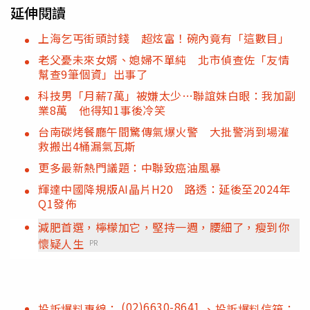
延伸閱讀
上海乞丐街頭討錢 超炫富！碗內竟有「這數目」
老父憂未來女婿、媳婦不單純 北市偵查佐「友情
幫查9筆個資」出事了
科技男「月薪7萬」被嫌太少…聯誼妹白眼：我加副
業8萬 他得知1事後冷笑
台南碳烤餐廳午間驚傳氣爆火警 大批警消到場灌
救搬出4桶漏氣瓦斯
更多最新熱門議題：中聯致癌油風暴
輝達中國降規版AI晶片H20 路透：延後至2024年
Q1發佈
減肥首選，檸檬加它，堅持一週，腰細了，瘦到你
懷疑人生
PR
(02)6630-8641
投訴爆料專線：
、投訴爆料信箱：