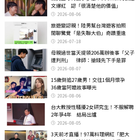
文爆紅 認「很清楚他的價值」
2026-08-06
旅遊變認親！陸男幫台灣遊客拍照
閒聊驚覺「是失聯大伯」奇蹟重逢
2026-07-18
母親過世當天提領206萬辦後事「父子
遭判刑」 律師：搶錢先下手是罪
2026-08-07
15歲倒追27歲男！交往1個月懷孕
36歲當阿嬤故事曝光
2026-08-06
台大教授性騷擾2女研究生！不服解聘
2年爭4年 結局出爐
2026-08-05
3天前才直播！97萬料理網紅「肥大