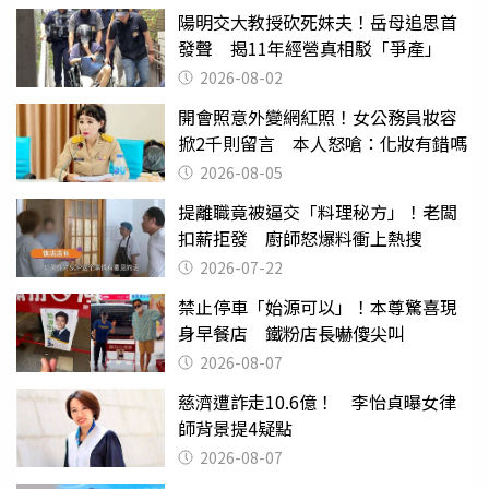
陽明交大教授砍死妹夫！岳母追思首
發聲 揭11年經營真相駁「爭產」
2026-08-02
開會照意外變網紅照！女公務員妝容
掀2千則留言 本人怒嗆：化妝有錯嗎
2026-08-05
提離職竟被逼交「料理秘方」！老闆
扣薪拒發 廚師怒爆料衝上熱搜
2026-07-22
禁止停車「始源可以」！本尊驚喜現
身早餐店 鐵粉店長嚇傻尖叫
2026-08-07
慈濟遭詐走10.6億！ 李怡貞曝女律
師背景提4疑點
2026-08-07