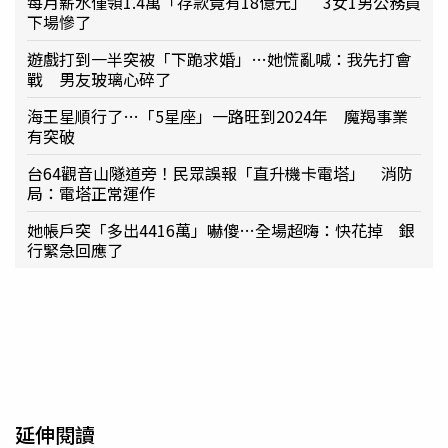
每月薪水僅領1.4萬「存款竟有18億元」 3女1男公務員
下場慘了
遊戲打到一半突被「下跪求婚」…她慌亂喊：我先打會
戰 男友玻璃心碎了
海王星順行了…「5星座」一路旺到2024年 魔羯事業
有突破
台64觀音山隧道旁！民眾誤報「直升機卡電塔」 消防
局：電塔正常運作
她帳戶突「多出4416萬」嚇傻…全場超嗨：快花掉 銀
行緊急回應了
延伸閱讀