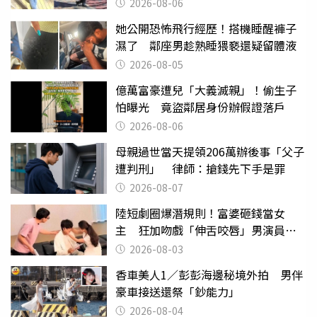
2026-08-06
她公開恐怖飛行經歷！搭機睡醒褲子
濕了 鄰座男趁熟睡猥褻還疑留體液
2026-08-05
億萬富豪遭兒「大義滅親」！偷生子
怕曝光 竟盜鄰居身份辦假證落戶
2026-08-06
母親過世當天提領206萬辦後事「父子
遭判刑」 律師：搶錢先下手是罪
2026-08-07
陸短劇圈爆潛規則！富婆砸錢當女
主 狂加吻戲「伸舌咬唇」男演員崩
潰
2026-08-03
香車美人1／彭彭海邊秘境外拍 男伴
豪車接送還祭「鈔能力」
2026-08-04