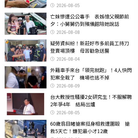
2026-08-05
亡妹慘遭公公毒手 表姊憶父親節前
夕：小舅舅仍到殯儀館陪她說話
2026-08-08
疑勞資糾紛！新莊好市多前員工持刀
登賣場頂樓 母苦勸急送醫
2026-08-04
外籍車手來台「領完就跑」！4人快閃
犯案全栽了 機場也逃不掉
2026-08-09
台大教授性騷擾2女研究生！不服解聘
2年爭4年 結局出爐
2026-08-05
60歲翁目睹搶案挺身相救遭圍毆 搶
救5天亡！嫌犯最小才12歲