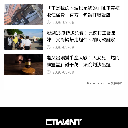
「車是我的、油也是我的」睡車竟被
收住宿費 官方一句話打臉飯店
2026-08-06
澎湖13孩傳遭棄養！兄姊打工養弟
妹 父母疑帶走證件、補助款離家
2026-08-09
老父出殯變爭產大戰！大女兒「堵門
鎖靈堂」討千萬 法院判決出爐
2026-08-08
Recommended by