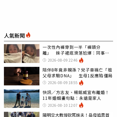
人氣新聞
一次性內褲穿到一半「褲頭分
離」 妹子裙底滑落尬爆：同事全
看光
2026-08-09 22:46
陪伴8年竟非親孫？兒子車禍亡「祖
父母求驗DNA」 生母1反應陷僵局
2026-08-09 18:55
快訊／方志友、楊銘威宣布離婚！
11年婚姻畫句點：永遠是家人
2026-08-10 12:07
陽明交大教授砍死妹夫！岳母追思首