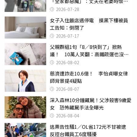
「全家都惡魔」：丈夫在老婆時懷孕
摔東西
2026-07-28
女子入住飯店遇停電 摸黑下樓被員
工告知：倒閉了
2026-07-17
父親群組1句「8／8快到了」掀熱
議！ 10萬人笑翻：高鐵疏運也沒列
父親節
2026-08-02
慈濟遭詐走10.6億！ 李怡貞曝女律
師背景提4疑點
2026-08-07
深入森林10分鐘藏屍！父涉殺害9歲愛
女 恐怖藏屍手法全曝光
2026-08-04
逃票告性騷1／OL省172元不甘被逮
反控台鐵員工6度騷擾