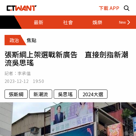
跳至主要內容區塊
下載 APP
最新
社會
娛樂
財經
政治
焦點
張斯綱上架選戰新廣告 直接劍指新潮
流吳思瑤
記者：
李承值
2023-12-12 19:50
張斯綱
新潮流
吳思瑤
2024大選