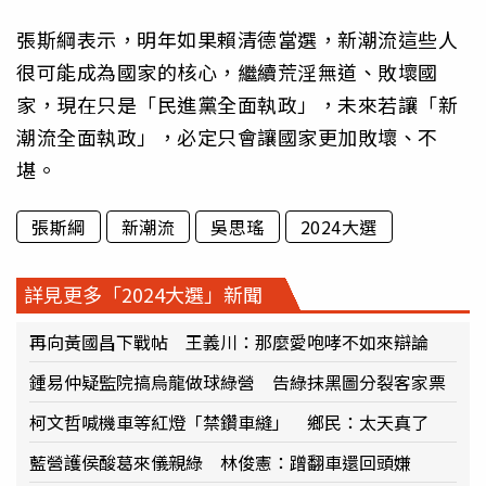
張斯綱表示，明年如果賴清德當選，新潮流這些人
很可能成為國家的核心，繼續荒淫無道、敗壞國
家，現在只是「民進黨全面執政」，未來若讓「新
潮流全面執政」，必定只會讓國家更加敗壞、不
堪。
張斯綱
新潮流
吳思瑤
2024大選
詳見更多「2024大選」新聞
再向黃國昌下戰帖 王義川：那麼愛咆哮不如來辯論
鍾易仲疑監院搞烏龍做球綠營 告綠抹黑圖分裂客家票
柯文哲喊機車等紅燈「禁鑽車縫」 鄉民：太天真了
藍營護侯酸葛來儀親綠 林俊憲：蹭翻車還回頭嫌