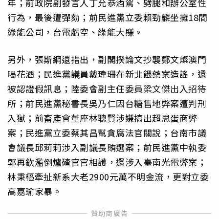
年；前政院副發言人丁允恭酒駕、劈腿和辦公室性
行為，最後遭彈劾；前民進黨立委賴勁麟坐擁18間
綠能公司，台電虧空、綠能大賺。
另外，張斯綱還指出，副閣揆論文抄襲鄭文燦澳門
喝花酒；民進黨議員戴瑋珊在新北餵藥案造謠，還
被認證假訊息；陸委會副主任委員梁文傑出入招待
所；前民進黨秘書長吳乃仁因台糖售地弊案遭判刑
入獄；前畜產會董座林聰賢涉嫌搞出超思蛋商弊
案；民進黨立委蔡其昌幫貪腐法官關說；台南市議
會議長邱莉莉涉入副議長賄選案；前民進黨中執委
郭再欽濫倒爐碴官官相護，還涉入臺南光電弊案；
林秉樞牽扯新系大老2900元萬不明金流，更對立委
高嘉瑜家暴。