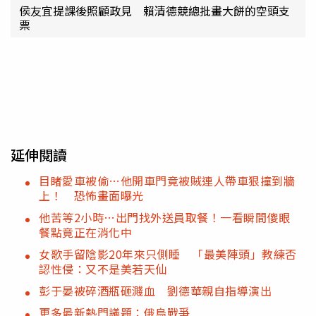
侯友宜提課後照顧政見 賴清德競總批畫大餅的空頭支
票
延伸閱讀
目睹愛車被偷…他開車門竟被賊連人帶車狠撞到牆
上！ 恐怖畫面曝光
他苦等2小時…出門找外送員取餐！一看瞬間傻眼
餐點竟正在消化中
女歌手留陰影20年來只側睡 「最美陣頭」教練否
認性侵：又不是美若天仙
彭于晏被碎酒瓶砸濺血 劉德華親自指導演出
更多最新熱門議題：俄烏戰爭