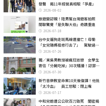
發聲 揭11年經營真相駁「爭產」
2026-08-02
旅遊變認親！陸男幫台灣遊客拍照
閒聊驚覺「是失聯大伯」奇蹟重逢
2026-07-18
台中女遛狗走斑馬線遭撞亡！母慟
「女兒隨媽祖修行去了」 駕駛過失
致死判9月
2026-07-26
獨／東吳男教授被瘋狂迷戀 女學生
寄信「分屍吃掉」30次騷擾！認罪免
關
2026-07-30
新竹音樂教室命案10天後復課！他批
「太冷血」 員工怒駁：閉上嘴
2026-07-17
中和兒媳遭公公砍百刀致死 閨密揭