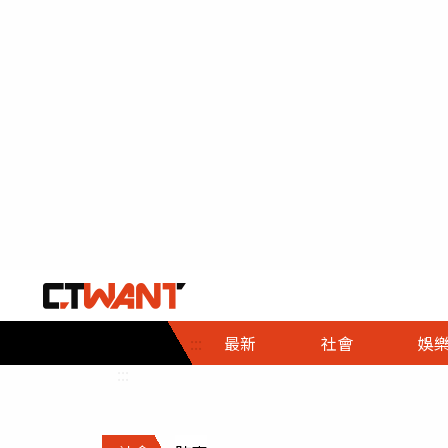
社會首頁
娛樂首頁
財經首頁
政
:::
最新
社會
娛
時事
即時
熱線
:::
直擊
大條
人物
調查
專題
３Ｃ