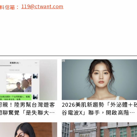
119@ctwant.com
爆料信箱：
PR
認親！陸男幫台灣遊客
2026美肌新趨勢「外泌體＋
閒聊驚覺「是失聯大
谷電波X」聯手，開啟高階養
蹟重逢
膚新世代