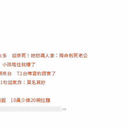
太多 尪慘死！她怒飆人妻：賤命剋死老公
：小孩噎住就糟了
將來台 T1台啤雲豹證實了
1句話氣炸：莫名其妙
圓 10萬少換20碗拉麵
PR