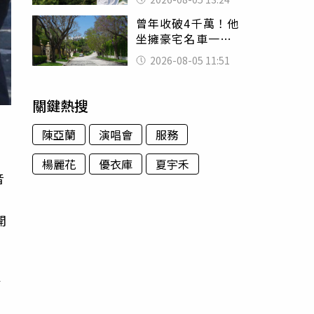
已不在身邊」他淚
曾年收破4千萬！他
喊：無法想像
坐擁豪宅名車一夕
之間「啪！沒
2026-08-05 11:51
了」 如今卻說更
富有
關鍵熱搜
陳亞蘭
演唱會
服務
楊麗花
優衣庫
夏宇禾
音
開
楊
0