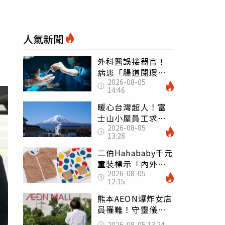
人氣新聞
外科醫誤接器官！
病患「腸道閉環」
2026-08-05
無法排便險死 同
14:46
行看傻：糟糕至極
暖心台灣超人！富
士山小屋員工求助
2026-08-05
「想活下去」 山
13:28
友狂背物資上山：
台灣真的是寶島
二伯Hahababy千元
童裝標示「內外層
2026-08-05
皆純棉」 SGS檢
12:15
測證明：內裡100%
聚酯纖維
熊本AEON爆炸女店
員罹難！守靈儀式
擺純白婚紗 「妻
2026-08-05 13:24