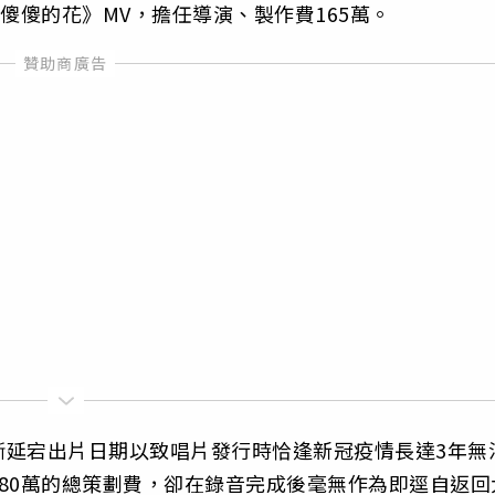
傻傻的花》MV，擔任導演、製作費165萬。
斷延宕出片日期以致唱片發行時恰逢新冠疫情長達3年無
80萬的總策劃費，卻在錄音完成後毫無作為即逕自返回