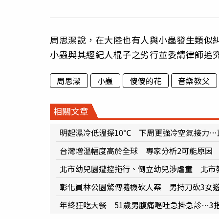
周思潔說，在大陸也有人與小蟲發生類似
小蟲與其經紀人棍子之劣行並委請律師追
周思潔
小蟲
傻傻的花
音樂教父
相關文章
明起濕冷低溫探10℃ 下周更強冷空氣接力…
台灣增溫幅度高於全球 專家分析2可能原因
北市幼兒園遭控拖行、倒立幼兒涉虐童 北市
彰化員林公園驚傳隨機砍人案 男持刀砍3女
年終狂吃大餐 51歲男腹痛嘔吐急掛急診…3