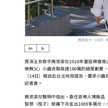
周思潔今（14日）
A+
A-
資深玉女歌手周思潔在2020年重返樂壇
樂教父」小蟲收取高達180萬的總策劃費
（14日）親自赴台北地院提告，要求小蟲
記者會。
周思潔在聲明中指出，委任音樂人陳煥昌
智傑（棍子）統籌下共支出1000多萬元，小