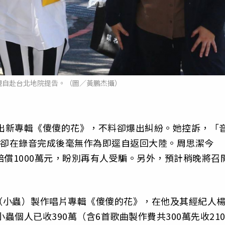
親自赴台北地院提告。（圖／黃鵬杰攝）
推出新專輯《傻傻的花》，不料卻爆出糾紛。她控訴，「
，卻在錄音完成後毫無作為即逕自返回大陸。周思潔今
賠償1000萬元，盼別再有人受騙。另外，預計稍晚將召
（小蟲）製作唱片專輯《傻傻的花》，在他及其經紀人
蟲個人已收390萬（含6首歌曲製作費共300萬先收21