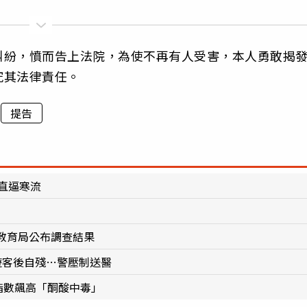
糾紛，憤而告上法院，為使不再有人受害，本人勇敢揭
究其法律責任。
提告
直逼寒流
教育局公布調查結果
遊客後自殘…警壓制送醫
指數飆高「酮酸中毒」