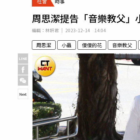
社會
時事
人物
汽車
周思潔提告「音樂教父」小
專欄
房產新勢力
編輯：
林姸君
2023-12-14 14:04
周思潔
小蟲
傻傻的花
音樂教父
Next