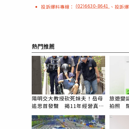
(02)6630-8641
投訴爆料專線：
、投訴
熱門推薦
陽明交大教授砍死妹夫！岳母
旅遊變
追思首發聲 揭11年經營真相
拍照 
駁「爭產」
伯」奇
PR