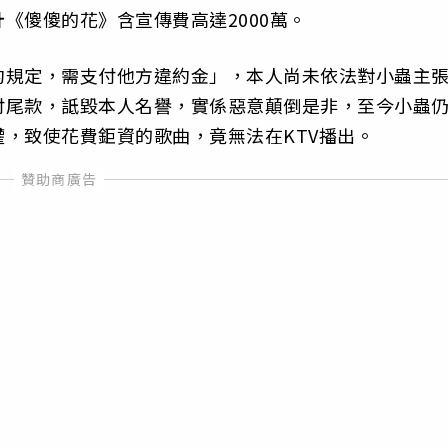
《傻傻的花》含宣傳費高達2000萬。
約規定，需支付他方違約金」，本人尚未依法對小蟲主
付尾款，詆毀本人名譽，實係惡意顛倒是非，至今小蟲
，致使花費鉅資的歌曲，竟無法在KTV播出。