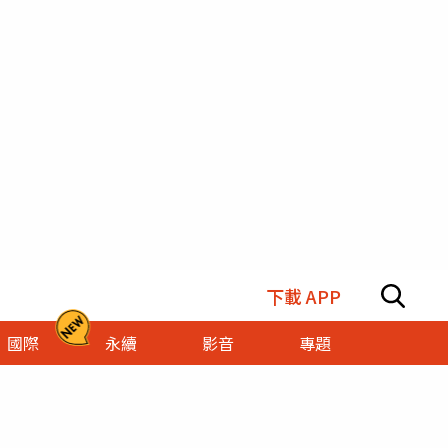
下載 APP
國際
永續
影音
專題