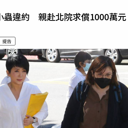
寵物
蟲違約 親赴北院求償1000萬元
運勢
運動
梅酒
提告