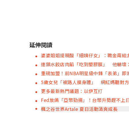
延伸閱讀
婆婆姐姐提親酸「細姨仔女」：聘金甭給
連鎖水餃店肉餡「吃到塑膠膜」 他嚇壞
重磅加盟！前NBA明星級中鋒「表弟」即
5歲女兒「被路人摸身體」 網紅媽聽對方
更多最新熱門議題：以伊互打
Fed放鴿「亞幣勁揚」！台幣升勢趕不上日
楓之谷世界Artale 夏日活動清爽成長