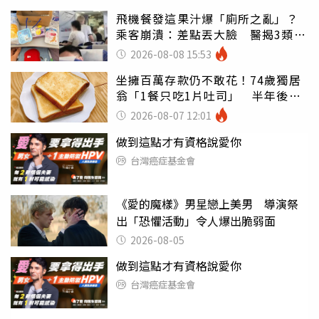
飛機餐發這果汁爆「廁所之亂」？
乘客崩潰：差點丟大臉 醫揭3類人
別亂喝
2026-08-08 15:53
坐擁百萬存款仍不敢花！74歲獨居
翁「1餐只吃1片吐司」 半年後暴
瘦嚇壞女兒
2026-08-07 12:01
做到這點才有資格說愛你
台灣癌症基金會
《愛的魔樣》男星戀上美男 導演祭
出「恐懼活動」令人爆出脆弱面
2026-08-05
做到這點才有資格說愛你
台灣癌症基金會