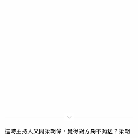
這時主持人又問梁朝偉，覺得對方夠不夠猛？梁朝