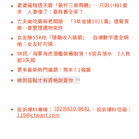
婆婆逼租透天厝「最好三房兩廳」…只因小姑1要
求 人妻傻了：要我養全家？
亡夫偷吃藥局老闆娘 「3年金援1011萬」還幫買
房…妻整理遺物氣炸
女友賺55K他「隱瞞收入裝窮」 自爆數字遭全網
嗆：女友好可憐
快訊／海軍海虎潛艦裝備脫落！6官兵落水 3人救
起3失蹤
更多最新熱門議題：熊本7.1強震
做到這點才有資格說愛你
PR
(02)6630-8641
投訴爆料專線：
、投訴爆料信箱：
119@ctwant.com