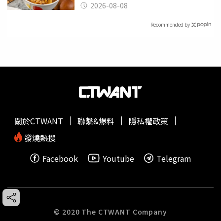
2026-08-08
Recommended by
關於CTWANT
聯繫&爆料
隱私權政策
發燒熱搜
Facebook
Youtube
Telegram
© 2020 The CTWANT Company