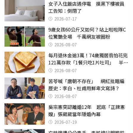
女子入住飯店遇停電 摸黑下樓被員
工告知：倒閉了
2026-07-17
9歲女孩60公斤又如何？站上啦啦隊C
位驚艷全場 千萬網友被圈粉
2026-08-07
每月退休金逾3萬！74歲獨居翁怕花完
121萬存款「1餐只吃1片吐司」 半年
後暴瘦嚇壞女兒
2026-08-07
苦苓喊「唐朝不存在」 網紅批瞎編
歷史：李白、杜甫用鮮卑文寫詩？
2026-08-07
吳宗憲突認離婚12年 起底「正牌憲
嫂」張葳葳當年隱婚內幕
2026-07-19
亡妹慘遭公公毒手 表姊憶父親節前