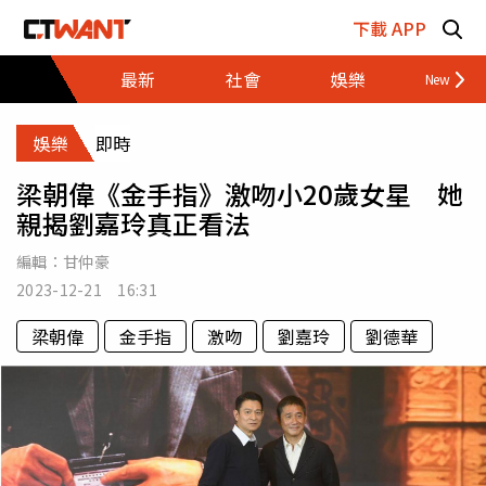
跳至主要內容區塊
下載 APP
最新
社會
娛樂
財經
娛樂
即時
梁朝偉《金手指》激吻小20歲女星 她
親揭劉嘉玲真正看法
編輯：
甘仲豪
2023-12-21 16:31
梁朝偉
金手指
激吻
劉嘉玲
劉德華