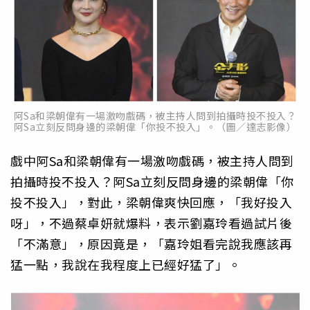
阿Sa和梁朝偉有一場激吻戲碼，被主持人問到拍攝時投不投入？
阿Sa立刻反問身邊的梁朝偉「你投不投入」。（圖／達志影像）
戲中阿Sa和梁朝偉有一場激吻戲碼，被主持人問到
拍攝時投不投入？阿Sa立刻反問身邊的梁朝偉「你
投不投入」，對此，梁朝偉爽快回應，「我好投入
呀」，不過蔡卓妍就爆料，表示劉嘉玲看過試片後
「不滿意」，原因竟是，「嘉玲姐看完說我應該再
猛一點，我說在我程度上已經好猛了」。