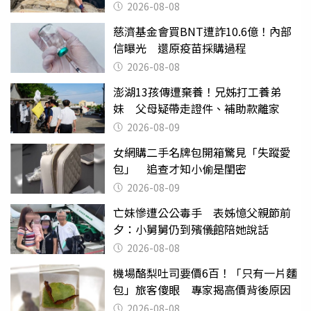
沒找到
2026-08-08
慈濟基金會買BNT遭詐10.6億！內部
信曝光 還原疫苗採購過程
2026-08-08
澎湖13孩傳遭棄養！兄姊打工養弟
妹 父母疑帶走證件、補助款離家
2026-08-09
女網購二手名牌包開箱驚見「失蹤愛
包」 追查才知小偷是閨密
2026-08-09
亡妹慘遭公公毒手 表姊憶父親節前
夕：小舅舅仍到殯儀館陪她說話
2026-08-08
機場酪梨吐司要價6百！「只有一片麵
包」旅客傻眼 專家揭高價背後原因
2026-08-08