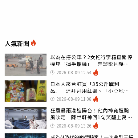
人氣新聞
以為在搭公車？2女拖行李箱直闖停
機坪「揮手攔機」 荒謬影片曝網
傻眼
2026-08-09 12:54
日本人來台狂買「35公斤戰利
品」 連拜拜用紅盤、「小心地
滑」告示牌也帶回家
2026-08-09 11:08
狂風暴雨灌進陽台！他內褲竟遭颱
風吹走 陳世軒神回1句笑翻上萬網
友
2026-08-09 13:26
成為AI時代的道德駭客！一次拿到三張