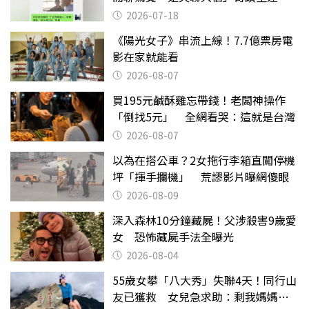
2026-07-18
《陽光女子》串流上線！7.7億票房電
影在家就能看
2026-08-07
買195元鹹酥雞忘帶錢！老闆神操作
「倒找5元」 全網看哭：這就是台灣
2026-08-07
以為在搭公車？2女拖行李箱直闖停機
坪「揮手攔機」 荒謬影片曝網傻眼
2026-08-09
深入森林10分鐘藏屍！父涉殺害9歲愛
女 恐怖藏屍手法全曝光
2026-08-04
55歲女攀「八大秀」失聯4天！同行山
友已獲救 女兒急求助：剩我媽媽還