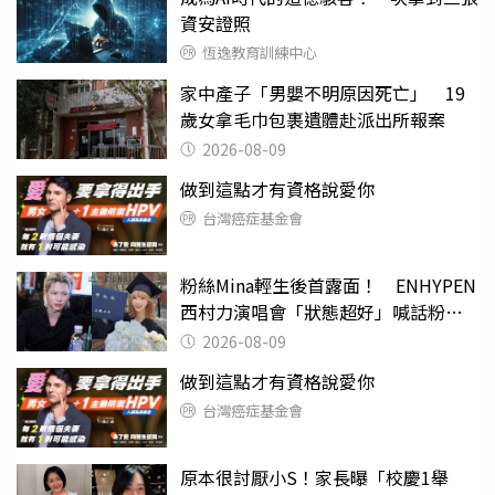
資安證照
恆逸教育訓練中心
家中產子「男嬰不明原因死亡」 19
歲女拿毛巾包裹遺體赴派出所報案
2026-08-09
做到這點才有資格說愛你
台灣癌症基金會
粉絲Mina輕生後首露面！ ENHYPEN
西村力演唱會「狀態超好」喊話粉
絲：我們心意相通
2026-08-09
做到這點才有資格說愛你
台灣癌症基金會
原本很討厭小S！家長曝「校慶1舉