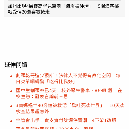
加州出現4層樓高罕見巨浪「海堤被沖垮」 9衝浪客挑
戰受傷20遊客被捲走
延伸閱讀
割頸乾哥進少觀所！法律人不覺得有教化空間 每
日菜單曝網驚「吃得比我好」
國中生割頸案已4天！校外聚集警車、8+9叫囂 在
校生怒：發表言論前三思
3寶媽過世40分鐘被救活「驚吐死後世界」 10天後
檢查結果超意外
金管會出手！實支實付險爆停賣潮 4下架1改版