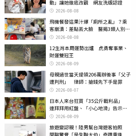
動」讓她徹底改觀 網友洗版認證
2026-08-08
飛機餐發這果汁爆「廁所之亂」？乘
客崩潰：差點丟大臉 醫揭3類人別亂
喝
2026-08-08
12生肖本周運勢出爐 虎勇奪事業、
財運雙冠王
2026-08-09
母親過世當天提領206萬辦後事「父子
遭判刑」 律師：搶錢先下手是罪
2026-08-07
日本人來台狂買「35公斤戰利品」
連拜拜用紅盤、「小心地滑」告示牌
也帶回家
2026-08-09
旅遊變認親！陸男幫台灣遊客拍照
閒聊驚覺「是失聯大伯」奇蹟重逢