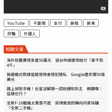
YouTube
不要鬧
支付
房租
房東
詐騙
外國人
相關文章
海外就醫費用多達50萬元 返台申請健保給付「拿不到
4千」
無痕模式照樣追蹤使用者侵犯隱私 Google遭求償50億
美元
路上撿到手機！女星沒解鎖一招就通知失主 網讚嘆：
這樣也行？
全新F-16戰機太貴買不起 菲律賓政府轉向丹麥採購
「全新二手機」