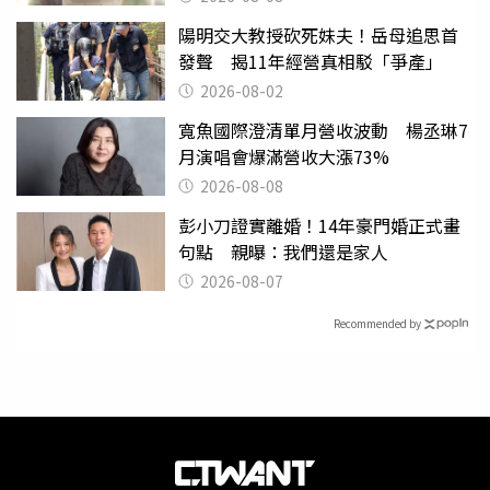
陽明交大教授砍死妹夫！岳母追思首
發聲 揭11年經營真相駁「爭產」
2026-08-02
寬魚國際澄清單月營收波動 楊丞琳7
月演唱會爆滿營收大漲73%
2026-08-08
彭小刀證實離婚！14年豪門婚正式畫
句點 親曝：我們還是家人
2026-08-07
Recommended by