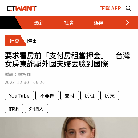
跳至主要內容區塊
下載 APP
最新
社會
娛樂
財經
社會
時事
要求看房前「支付房租當押金」 台灣
女房東詐騙外國夫婦丟臉到國際
編輯：
廖梓翔
2023-12-30 09:20
YouTube
不要鬧
支付
房租
房東
詐騙
外國人