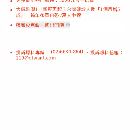
更多最新熱門議題：2026九合一選舉
大感染潮1／新冠再起？台灣確診人數「1個月增5
成」 跨年後單日恐2萬人中鏢
帶著皮克敏一起出門吧
PR
(02)6630-8641
投訴爆料專線：
、投訴爆料信箱：
119@ctwant.com