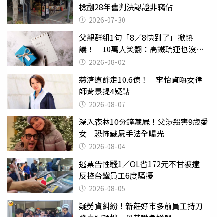
檢翻28年舊判決認證非竊佔
2026-07-30
父親群組1句「8／8快到了」掀熱
議！ 10萬人笑翻：高鐵疏運也沒列
父親節
2026-08-02
慈濟遭詐走10.6億！ 李怡貞曝女律
師背景提4疑點
2026-08-07
深入森林10分鐘藏屍！父涉殺害9歲愛
女 恐怖藏屍手法全曝光
2026-08-04
逃票告性騷1／OL省172元不甘被逮
反控台鐵員工6度騷擾
2026-08-05
疑勞資糾紛！新莊好市多前員工持刀