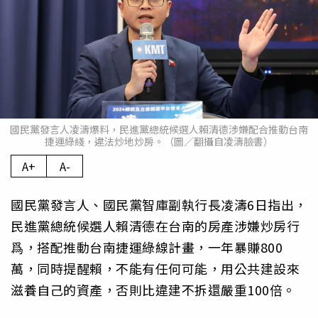
國民黨發言人凌濤爆料，民進黨總統候選人賴清德涉嫌配合推動台南
捷運綠綫，違法炒地炒房。（圖／翻攝自凌濤臉書）
A+
A-
國民黨發言人、國民黨智庫副執行長凌濤6日指出，
民進黨總統候選人賴清德在台南的房產涉嫌炒房行
爲，搭配推動台南捷運綠線計畫，一年暴賺800
萬，同時提醒賴，不能有任何可能，用公共建設來
滋養自己的資產，否則比違建不拆還嚴重100倍。