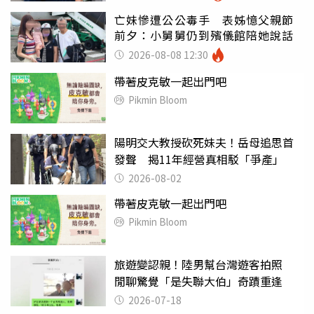
亡妹慘遭公公毒手 表姊憶父親節
前夕：小舅舅仍到殯儀館陪她說話
2026-08-08 12:30
帶著皮克敏一起出門吧
Pikmin Bloom
陽明交大教授砍死妹夫！岳母追思首
發聲 揭11年經營真相駁「爭產」
2026-08-02
帶著皮克敏一起出門吧
Pikmin Bloom
旅遊變認親！陸男幫台灣遊客拍照
閒聊驚覺「是失聯大伯」奇蹟重逢
2026-07-18