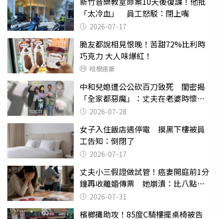
新竹音樂教室命案10天後復課！他批
「太冷血」 員工怒駁：閉上嘴
2026-07-17
脆友都說相見恨晚！苦甜72%比利時
巧克力 大人味爆紅！
哈根達斯
中和兒媳遭公公砍百刀致死 閨密揭
「全家都惡魔」：丈夫在老婆時懷孕
摔東西
2026-07-28
女子入住飯店遇停電 摸黑下樓被員
工告知：倒閉了
2026-07-17
丈夫小三假證做試管！癌妻開庭前1分
鐘再收離婚傳票 她崩潰：比八點檔
還扯
2026-07-31
檳榔攤助攻！85度C騎樓擺桌椅被告