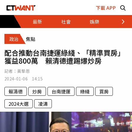
跳至主要內容區塊
下載 APP
最新
社會
娛樂
財經
政治
焦點
配合推動台南捷運綠綫、「精準買房」
獲益800萬 賴清德遭踢爆炒房
記者：
黃摯恩
2024-01-06 14:15
賴清德
炒房
台南捷運
綠綫
買房
2024大選
凌濤