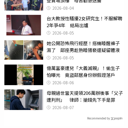
登賣場頂樓 母苦勸急送醫
2026-08-04
台大教授性騷擾2女研究生！不服解聘
2年爭4年 結局出爐
2026-08-05
她公開恐怖飛行經歷！搭機睡醒褲子
濕了 鄰座男趁熟睡猥褻還疑留體液
2026-08-05
億萬富豪遭兒「大義滅親」！偷生子
怕曝光 竟盜鄰居身份辦假證落戶
2026-08-06
母親過世當天提領206萬辦後事「父子
遭判刑」 律師：搶錢先下手是罪
2026-08-07
Recommended by