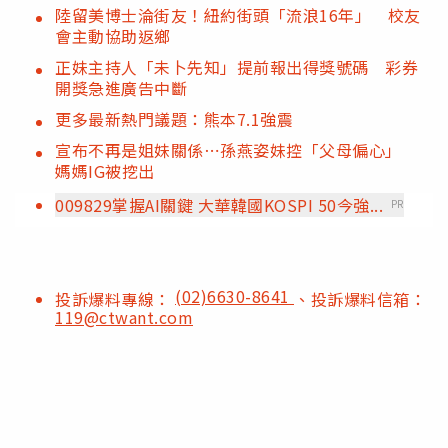
陸留美博士淪街友！紐約街頭「流浪16年」 校友
會主動協助返鄉
正妹主持人「未卜先知」提前報出得獎號碼 彩券
開獎急進廣告中斷
更多最新熱門議題：熊本7.1強震
宣布不再是姐妹關係⋯孫燕姿妹控「父母偏心」
媽媽IG被挖出
009829掌握AI關鍵 大華韓國KOSPI 50今強...
PR
(02)6630-8641
投訴爆料專線：
、投訴爆料信箱：
119@ctwant.com