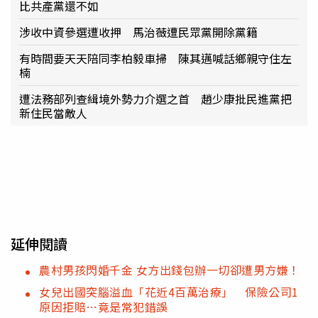
比共產黨還不如
涉收中資參選遭收押 馬治薇遭民眾黨開除黨籍
有時間要天天陪同李柏毅車掃 陳其邁喊話鄉親守住左
楠
遭法務部列查緝境外勢力介選之首 趙少康批民進黨把
新住民當敵人
延伸閱讀
農村男孩閃婚千金 女方出錢包辦一切卻遭男方嫌！
女兒出國突腦溢血「花近4百萬治療」 保險公司1
原因拒賠…竟是常犯錯誤