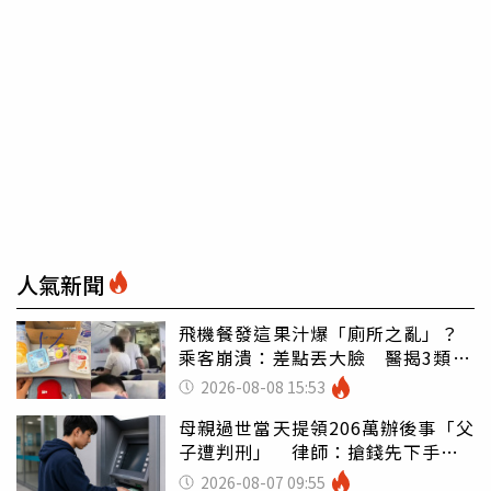
人氣新聞
飛機餐發這果汁爆「廁所之亂」？
乘客崩潰：差點丟大臉 醫揭3類人
別亂喝
2026-08-08 15:53
母親過世當天提領206萬辦後事「父
子遭判刑」 律師：搶錢先下手是
罪
2026-08-07 09:55