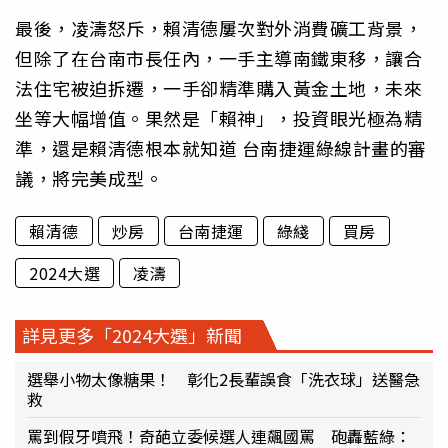
最後，凌濤怒斥，賴清德屢次對外消費礦工背景，
但除了在台南市長任內，一手主導南鐵東移，讓合
法住宅被迫拆遷，一手卻精準購入黃金土地，未來
坐等大幅增值。果然是「賴神」，投資眼光極為精
準，還是賴清德根本就知道 台南捷運綠線計畫的審
議，將完美成型。
賴清德
炒房
台南捷運
綠綫
買房
2024大選
凌濤
詳見更多「2024大選」新聞
選舉小物太像糖果！ 彰化2長輩誤食「洗衣球」送醫急
救
罵到假牙噴飛！奇葩立委候選人連飆國罵 砲轟藍綠：