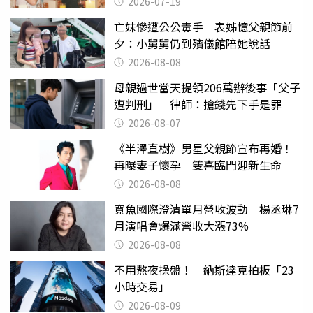
2026-07-19
亡妹慘遭公公毒手 表姊憶父親節前
夕：小舅舅仍到殯儀館陪她說話
2026-08-08
母親過世當天提領206萬辦後事「父子
遭判刑」 律師：搶錢先下手是罪
2026-08-07
《半澤直樹》男星父親節宣布再婚！
再曝妻子懷孕 雙喜臨門迎新生命
2026-08-08
寬魚國際澄清單月營收波動 楊丞琳7
月演唱會爆滿營收大漲73%
2026-08-08
不用熬夜操盤！ 納斯達克拍板「23
小時交易」
2026-08-09