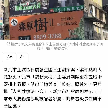
「割頸案」乾兄妹的畫像被掛上五股街頭，新北市社會局則不予回
應。（圖／讀者提供）
A+
A-
新北市土城區日前發生國三生割頸案，案件點燃大
眾怒火，北市「錦新大樓」主委周朝陽更在五股街
頭掛上看板，貼出凶嫌與其「乾妹」照片外，更痛
批「人神共憤法不容」，新北市社會局則表示，目
前最大要務是協助被害者家屬，對於看板事件則不
予回應。