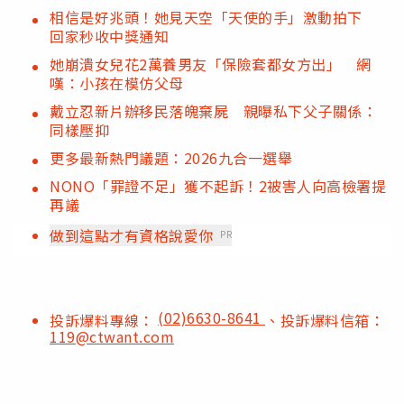
相信是好兆頭！她見天空「天使的手」激動拍下
回家秒收中獎通知
她崩潰女兒花2萬養男友「保險套都女方出」 網
嘆：小孩在模仿父母
戴立忍新片辦移民落魄棄屍 親曝私下父子關係：
同樣壓抑
更多最新熱門議題：2026九合一選舉
NONO「罪證不足」獲不起訴！2被害人向高檢署提
再議
做到這點才有資格說愛你
PR
(02)6630-8641
投訴爆料專線：
、投訴爆料信箱：
119@ctwant.com