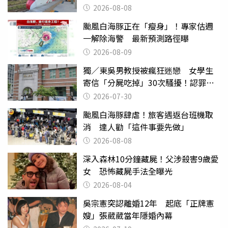
2026-08-08
颱風白海豚正在「瘦身」！專家估週
一解除海警 最新預測路徑曝
2026-08-09
獨／東吳男教授被瘋狂迷戀 女學生
寄信「分屍吃掉」30次騷擾！認罪免
關
2026-07-30
颱風白海豚肆虐！旅客遇返台班機取
消 達人勸「這件事要先做」
2026-08-08
深入森林10分鐘藏屍！父涉殺害9歲愛
女 恐怖藏屍手法全曝光
2026-08-04
吳宗憲突認離婚12年 起底「正牌憲
嫂」張葳葳當年隱婚內幕