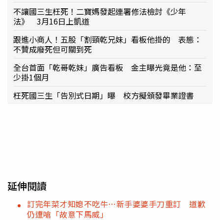
不讓國三生枉死！二寶媽發起連署修法檢討《少年
法》 3月16日上凱道
跟進小商人！五股「割頸乾兄妹」看板他掛的 表態：
不贊成廢死但可關到死
全台首面「乾哥乾妹」廣告看板 金主曝光竟是他：至
少掛1個月
枉死國三生「告別式日期」曝 校方擬頒發畢業證書
延伸閱讀
訂完年菜才知媳不吃牛…新手婆婆手刀重訂 道歉
仍遭嗆「故意下馬威」