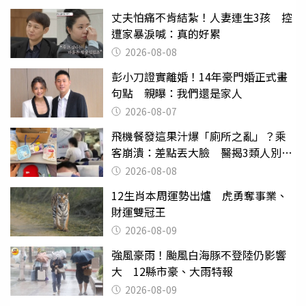
丈夫怕痛不肯結紮！人妻連生3孩 控
遭家暴淚喊：真的好累
2026-08-08
彭小刀證實離婚！14年豪門婚正式畫
句點 親曝：我們還是家人
2026-08-07
飛機餐發這果汁爆「廁所之亂」？乘
客崩潰：差點丟大臉 醫揭3類人別亂
喝
2026-08-08
12生肖本周運勢出爐 虎勇奪事業、
財運雙冠王
2026-08-09
強風豪雨！颱風白海豚不登陸仍影響
大 12縣市豪、大雨特報
2026-08-09