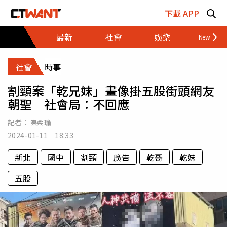
跳至主要內容區塊
下載 APP
最新
社會
娛樂
財經
社會
時事
割頸案「乾兄妹」畫像掛五股街頭網友
朝聖 社會局：不回應
記者：
陳柔瑜
2024-01-11 18:33
新北
國中
割頸
廣告
乾哥
乾妹
五股