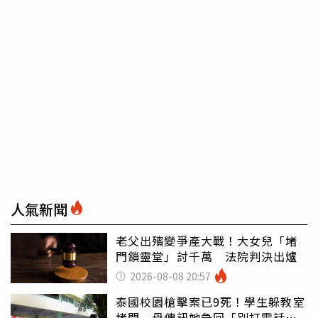
人氣新聞
老父出殯變爭產大戰！大女兒「堵
門鎖靈堂」討千萬 法院判決出爐
2026-08-08 20:57
泰國校園槍擊案已9死！學生躲教室
堵門 母傳訊她急回「別打電話怕