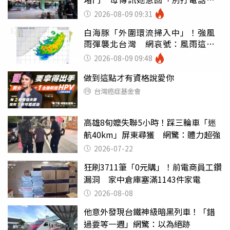
鈴響」
2026-08-09 09:31
白海豚「外圍環流掃入中」！強風
雨彈襲北台灣 網哀號：風雨這麼
大還不放假
2026-08-09 09:48
做到這點才有資格說愛你
台灣癌症基金會
高雄8旬嬤失聯5小時！踩三輪車「迷
航40km」屏東尋獲 網驚：體力超強
2026-07-22
狂刷3711筆「0元購」！前電商員工鑽
漏洞 家中倉庫塞滿1143件家電
2026-08-08
他意外發現台鐵神級暗黑列車！「錯
過要等一週」網驚：以為絕跡