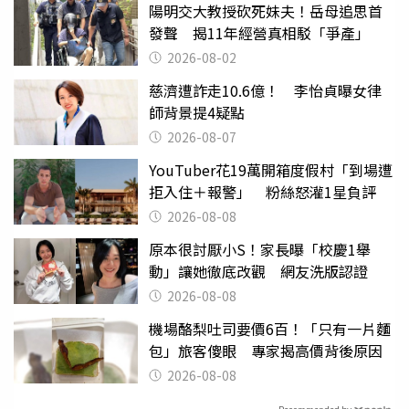
陽明交大教授砍死妹夫！岳母追思首
發聲 揭11年經營真相駁「爭產」
2026-08-02
慈濟遭詐走10.6億！ 李怡貞曝女律
師背景提4疑點
2026-08-07
YouTuber花19萬開箱度假村「到場遭
拒入住＋報警」 粉絲怒灌1星負評
2026-08-08
原本很討厭小S！家長曝「校慶1舉
動」讓她徹底改觀 網友洗版認證
2026-08-08
機場酪梨吐司要價6百！「只有一片麵
包」旅客傻眼 專家揭高價背後原因
2026-08-08