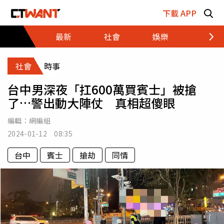
跳至主要內容區塊
下載 APP
最新
社會
娛樂
財經
社會
時事
台中男深夜「扛600萬買賓士」被搶
了…警出動大陣仗 真相超傻眼
編輯：
網編組
2024-01-12 08:35
台中
賓士
搶劫
同情