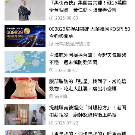
「黑夜奇俠」集團當共諜！砸15萬購
全台個資 黃仁勳、張麗善受害
2026-08-06
009829掌握AI關鍵 大華韓國KOSPI 50
今強勢開募
大華銀全能行銷方案
白海豚外圍掃過台灣！今起天氣轉趨
不穩 週末慎防強降雨
2026-08-07
腹部脂肪的「剋星」找到了，常吃這
幾物，吃走大肚囊，瘦出小蠻腰
新素簡
提離職竟被逼交「料理秘方」！老闆
扣薪拒發 廚師怒爆料衝上熱搜
2026-07-22
「車是我的、油也是我的」睡車竟被