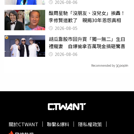
遭起訴
2026-08-06
酸周星馳「沒朋友、沒兒女」挨轟！
李修賢道歉了 親揭30年恩怨真相
2026-08-05
胡瓜靠股市回升買「獨一無二」生日
禮寵妻 自爆偷拿百萬現金搞砸驚喜
2026-08-06
Recommended by
關於CTWANT
聯繫&爆料
隱私權政策