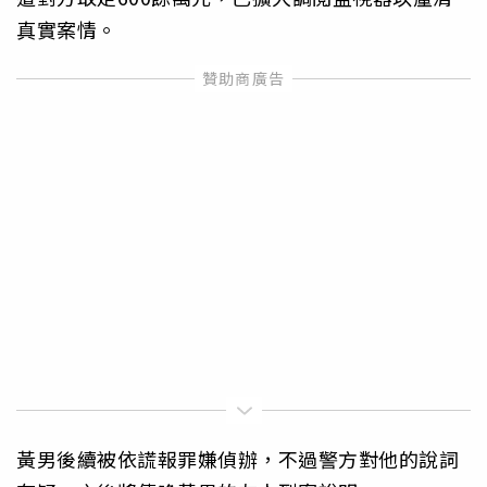
真實案情。
黃男後續被依謊報罪嫌偵辦，不過警方對他的說詞