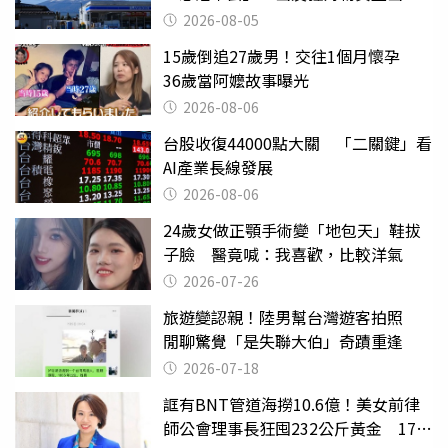
台灣真的是寶島
2026-08-05
15歲倒追27歲男！交往1個月懷孕
36歲當阿嬤故事曝光
2026-08-06
台股收復44000點大關 「二關鍵」看
AI產業長線發展
2026-08-06
24歲女做正顎手術變「地包天」鞋拔
子臉 醫竟喊：我喜歡，比較洋氣
2026-07-26
旅遊變認親！陸男幫台灣遊客拍照
閒聊驚覺「是失聯大伯」奇蹟重逢
2026-07-18
誆有BNT管道海撈10.6億！美女前律
師公會理事長狂囤232公斤黃金 17人