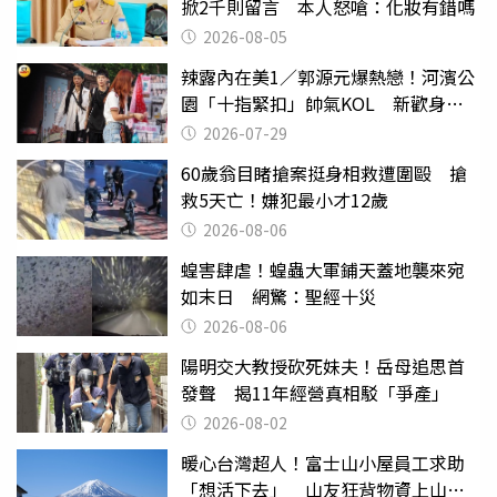
掀2千則留言 本人怒嗆：化妝有錯嗎
2026-08-05
辣露內在美1／郭源元爆熱戀！河濱公
園「十指緊扣」帥氣KOL 新歡身份
曝光
2026-07-29
60歲翁目睹搶案挺身相救遭圍毆 搶
救5天亡！嫌犯最小才12歲
2026-08-06
蝗害肆虐！蝗蟲大軍鋪天蓋地襲來宛
如末日 網驚：聖經十災
2026-08-06
陽明交大教授砍死妹夫！岳母追思首
發聲 揭11年經營真相駁「爭產」
2026-08-02
暖心台灣超人！富士山小屋員工求助
「想活下去」 山友狂背物資上山：