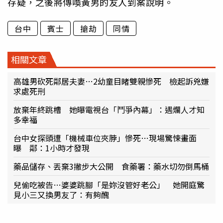
存疑，之後將傳喚黃男的友人到案說明。
台中
賓士
搶劫
同情
相關文章
高雄男砍死鄰居夫妻…2幼童目睹雙親慘死 檢起訴兇嫌
求處死刑
放棄年終跳槽 她曝電視台「鬥爭內幕」：遇爛人才知
多幸福
台中女探頭遭「機械車位夾脖」慘死…現場驚悚畫面
曝 鄰：1小時才發現
藥品儲存、丟棄3撇步大公開 食藥署：藥水切勿倒馬桶
兒偷吃被告…婆婆跳腳「是妳沒管好老公」 她開庭驚
見小三又換男友了：有夠醜