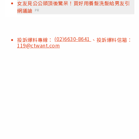
女友見公公頭頂後驚呆！買好用養髮洗髮給男友引
網議論
PR
(02)6630-8641
投訴爆料專線：
、投訴爆料信箱：
119@ctwant.com