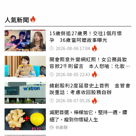
人氣新聞
15歲倒追27歲男！交往1個月懷
孕 36歲當阿嬤故事曝光
2026-08-06 17:04
開會照意外變網紅照！女公務員妝
容掀2千則留言 本人怒嗆：化妝有
錯嗎
2026-08-05 22:43
緯創股利2度延發史上首例 金管會
說重話：考慮收回股務自辦
2026-08-07 05:26
減肥首選，檸檬加它，堅持一週，腰
細了，瘦到你懷疑人生
新素簡