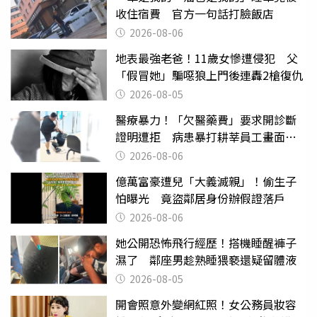
收住宿費 官方一句話打臉飯店
2026-08-06
地表最強老爸！11歲女慘遭侵犯 父
「假冒她」騙噁狼上門後連轟2槍復仇
2026-08-05
醫療暴力！「欠醫藥費」要求開診斷
證明遭拒 病患暴打耕莘員工畫面曝
光
2026-08-06
億萬富豪遭兒「大義滅親」！偷生子
怕曝光 竟盜鄰居身份辦假證落戶
2026-08-06
她公開恐怖飛行經歷！搭機睡醒褲子
濕了 鄰座男趁熟睡猥褻還疑留體液
2026-08-05
開會照意外變網紅照！女公務員妝容