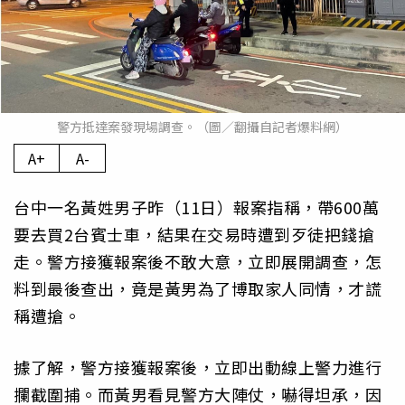
警方抵達案發現場調查。（圖／翻攝自記者爆料網）
A+
A-
台中一名黃姓男子昨（11日）報案指稱，帶600萬
要去買2台賓士車，結果在交易時遭到歹徒把錢搶
走。警方接獲報案後不敢大意，立即展開調查，怎
料到最後查出，竟是黃男為了博取家人同情，才謊
稱遭搶。
據了解，警方接獲報案後，立即出動線上警力進行
攔截圍捕。而黃男看見警方大陣仗，嚇得坦承，因