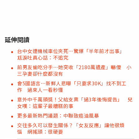
延伸閱讀
台中女遭機械車位夾死…驚爆「半年前才出事」
尪淚吐真心話：不追究
前男友偷吃分手…她突收「2180萬遺產」嚇傻 小
三孕妻卻什麼都沒有
會5國語言…新鮮人悲曝「只要求30K」找不到工
作 過來人一看秒懂
意外中千萬頭獎！父給支票「過3年後悔提告」 兒
女嘆：這輩子最糟糕的事
更多最新熱門議題：中聯致癌油風暴
交往多久可以發生關係？「女友反應」讓他很煩
惱 網搖頭：很硬要