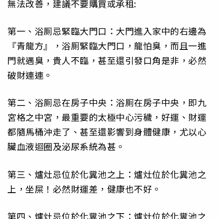
無法改善，建議不要購買或承租:
第一、浴厠忌緊臨大門口：大門進入家中的右邊為
『青龍方』，浴厠緊臨大門口，龍怕臭，而且一進
門就遇臭，貴人不臨，甚至還引發口角是非，必然
破財連連。
第二、浴厠忌在房子中央：浴厠在房子中央，即九
宮格之中宮，最重要的太極中心污穢，好運、財運
都隨馬桶沖走了、甚至還影響到身體健康，尤以心
臟血液迴圈及泌尿系統為甚。
第三、爐灶忌位於化糞池之上：爐灶位於化糞池之
上，坐屎！必然財運差，健康也不好。
第四、爐灶忌位於化糞池之下：爐灶位於化糞池之