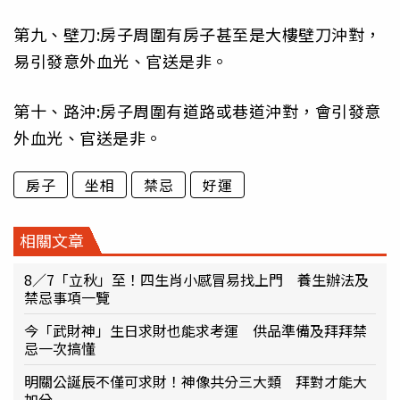
第九、壁刀:房子周圍有房子甚至是大樓壁刀沖對，
易引發意外血光、官送是非。
第十、路沖:房子周圍有道路或巷道沖對，會引發意
外血光、官送是非。
房子
坐相
禁忌
好運
相關文章
8／7「立秋」至！四生肖小感冒易找上門 養生辦法及
禁忌事項一覽
今「武財神」生日求財也能求考運 供品準備及拜拜禁
忌一次搞懂
明關公誕辰不僅可求財！神像共分三大類 拜對才能大
加分