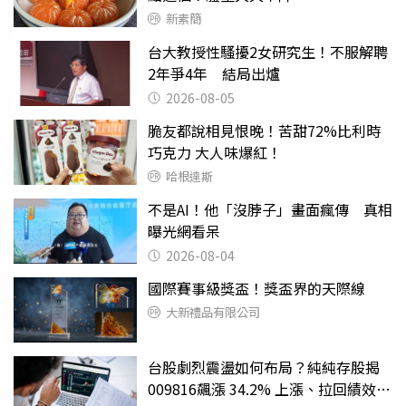
新素簡
台大教授性騷擾2女研究生！不服解聘
2年爭4年 結局出爐
2026-08-05
脆友都說相見恨晚！苦甜72%比利時
巧克力 大人味爆紅！
哈根達斯
不是AI！他「沒脖子」畫面瘋傳 真相
曝光網看呆
2026-08-04
國際賽事級獎盃！獎盃界的天際線
大新禮品有限公司
台股劇烈震盪如何布局？純純存股揭
009816飆漲 34.2% 上漲、拉回績效勝