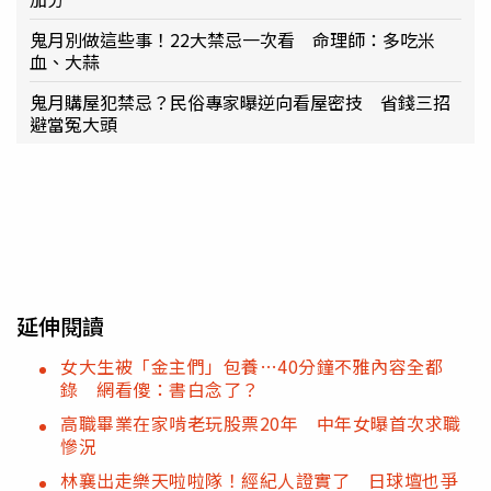
鬼月別做這些事！22大禁忌一次看 命理師：多吃米
血、大蒜
鬼月購屋犯禁忌？民俗專家曝逆向看屋密技 省錢三招
避當冤大頭
延伸閱讀
女大生被「金主們」包養…40分鐘不雅內容全都
錄 網看傻：書白念了？
高職畢業在家啃老玩股票20年 中年女曝首次求職
慘況
林襄出走樂天啦啦隊！經紀人證實了 日球壇也爭