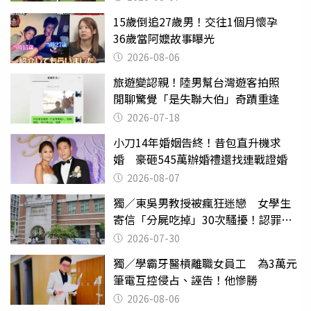
15歲倒追27歲男！交往1個月懷孕
36歲當阿嬤故事曝光
2026-08-06
旅遊變認親！陸男幫台灣遊客拍照
閒聊驚覺「是失聯大伯」奇蹟重逢
2026-07-18
小刀14年婚姻告終！昔包直升機求
婚 豪砸545萬辦婚禮還找連戰證婚
2026-08-07
獨／東吳男教授被瘋狂迷戀 女學生
寄信「分屍吃掉」30次騷擾！認罪免
關
2026-07-30
獨／學霸牙醫槓離職女員工 為3萬元
筆電互控侵占、誣告！他慘勝
2026-08-06