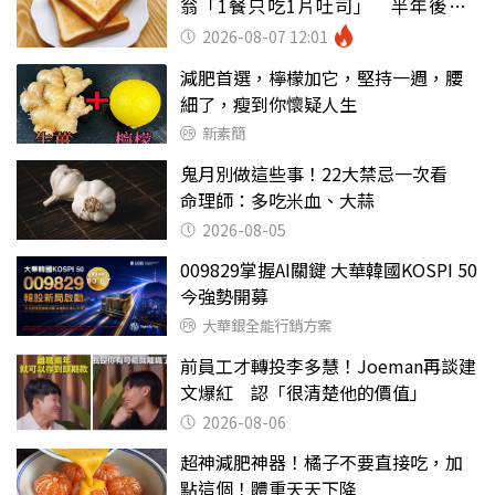
翁「1餐只吃1片吐司」 半年後暴
瘦嚇壞女兒
2026-08-07 12:01
減肥首選，檸檬加它，堅持一週，腰
細了，瘦到你懷疑人生
新素簡
鬼月別做這些事！22大禁忌一次看
命理師：多吃米血、大蒜
2026-08-05
009829掌握AI關鍵 大華韓國KOSPI 50
今強勢開募
大華銀全能行銷方案
前員工才轉投李多慧！Joeman再談建
文爆紅 認「很清楚他的價值」
2026-08-06
超神減肥神器！橘子不要直接吃，加
點這個！體重天天下降