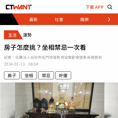
跳至主要內容區塊
下載 APP
最新
社會
娛樂
財經
生活
運勢
房子怎麼挑？坐相禁忌一次看
記者：
社團法人台中市名門命理教育協會創會理事長楊登嵙
2024-01-13 06:59
房子
坐相
禁忌
好運