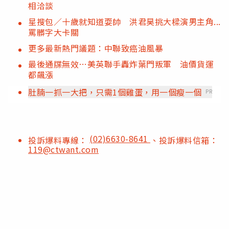
相洽談
星搜包／十歲就知道耍帥 洪君昊挑大樑演男主角...
罵髒字大卡關
更多最新熱門議題：中聯致癌油風暴
最後通牒無效…美英聯手轟炸葉門叛軍 油價貨運
都飆漲
肚腩一抓一大把，只需1個雞蛋，用一個瘦一個
PR
(02)6630-8641
投訴爆料專線：
、投訴爆料信箱：
119@ctwant.com