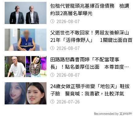
包租代管龍頭兆基爆百億債務 檢調
約談2高層名單曝光
2026-08-07
父逝世也不敢回家！男殺友後躲深山
21年「活得像野人」 1關鍵出面自首
2026-08-07
田路路怒轟曹雨婷「不配當理事
長」！點名姜厚任出面 本尊首度回
應了
2026-08-07
24歲女做正顎手術變「地包天」鞋拔
子臉 醫竟喊：我喜歡，比較洋氣
2026-07-26
Recommended by