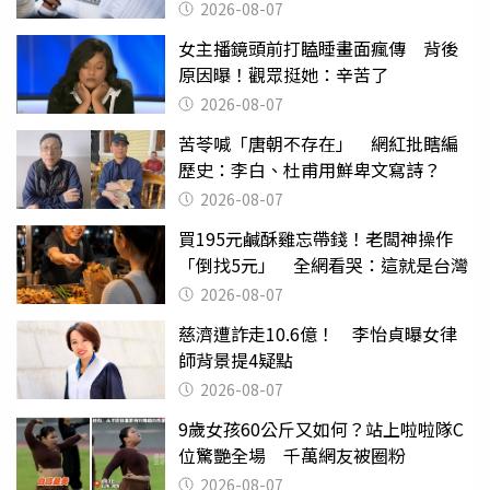
主動式ETF
2026-08-07
女主播鏡頭前打瞌睡畫面瘋傳 背後
原因曝！觀眾挺她：辛苦了
2026-08-07
苦苓喊「唐朝不存在」 網紅批瞎編
歷史：李白、杜甫用鮮卑文寫詩？
2026-08-07
買195元鹹酥雞忘帶錢！老闆神操作
「倒找5元」 全網看哭：這就是台灣
2026-08-07
慈濟遭詐走10.6億！ 李怡貞曝女律
師背景提4疑點
2026-08-07
9歲女孩60公斤又如何？站上啦啦隊C
位驚艷全場 千萬網友被圈粉
2026-08-07