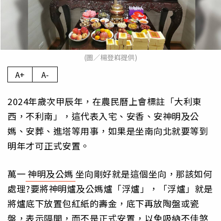
(圖／楊登嵙提供)
A+
A-
2024年歲次甲辰年，在農民曆上會標註「大利東
西，不利南」，這代表入宅、安香、安神明及公
媽、安葬、進塔等用事，如果是坐南向北就要等到
明年才可正式安置。
萬一
神明及公媽
坐向剛好就是這個坐向，那該如何
處理?要將神明爐及公媽爐「浮爐」，「浮爐」就是
將爐底下放置包紅紙的壽金，底下再放陶盤或瓷
盤，表示隔開，而不是正式安置，以免吸納不佳煞