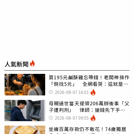
人氣新聞
買195元鹹酥雞忘帶錢！老闆神操作
「倒找5元」 全網看哭：這就是台
灣
2026-08-07 16:01
母親過世當天提領206萬辦後事「父
子遭判刑」 律師：搶錢先下手是
罪
2026-08-07 09:55
坐擁百萬存款仍不敢花！74歲獨居